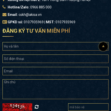
Hotline/Zalo:
0966 885 000
Email:
cskh@akisa.vn
GPKD số:
0107935969 |
MST:
0107935969
ĐĂNG KÝ TƯ VẤN MIỄN PHÍ