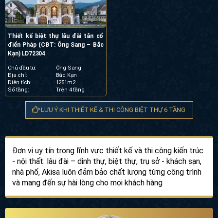
Thiết kế biệt thự lâu đài tân cổ
điển Pháp (CĐT: Ông Sang – Bắc
Kạn) LD72304
Chủ đầu tư:
Ông Sang
Địa chỉ:
Bắc Kạn
Diện tích:
1251m2
Số tầng:
Trên 4 tầng
LƯU Ý KHI THIẾT KẾ & THI CÔNG BIỆT THỰ 6 TẦNG
Đơn vị uy tín trong lĩnh vực thiết kế và thi công kiến trúc
- nội thất: lâu đài – dinh thự, biệt thự, trụ sở - khách sạn,
nhà phố, Akisa luôn đảm bảo chất lượng từng công trình
và mang đến sự hài lòng cho mọi khách hàng