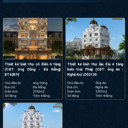
Thiết kế biệt thự cổ điển 6 tầng
Thiết kế biệt thự lâu đài 4 tầng
(CĐT: ông Dũng - Đà Nẵng)
kiến trúc Pháp (CĐT: ông An -
BT62874
Nghệ An) LD52130
Chủ đầu tư:
ông Dũng
Chủ đầu tư:
Ông An
Địa chỉ:
Đà Nẵng
Địa chỉ:
Nghệ An
Diện tích:
2192m2
Diện tích:
1297m2
Số tầng:
Trên 4 tầng
Số tầng:
Trên 4 tầng