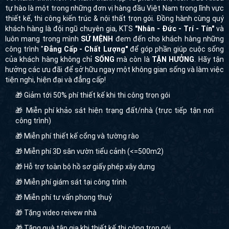
tự hào là một trong những đơn vị hàng đầu Việt Nam trong lĩnh vực
thiết kế, thi công kiến trúc & nội thất trọn gói. Đồng hành cùng quý
khách hàng là đội ngũ chuyên gia, KTS
"Nhân - Đức - Trí - Tín"
và
luôn mang trong mình
SỨ MỆNH
đem đến cho khách hàng những
công trình "
Đẳng Cấp - Chất Lượng"
để góp phần giúp cuộc sống
của khách hàng không chỉ
SỐNG
mà còn là
TẬN HƯỞNG
. Hãy tận
hưởng các ưu đãi để sở hữu ngay một không gian sống và làm việc
tiện nghi, hiện đại và đẳng cấp!
🎁 Giảm tới 50% phí thiết kế khi thi công trọn gói
🎁 Miễn phí khảo sát hiện trạng đất/nhà (trực tiếp tận nơi
công trình)
🎁 Miễn phí thiết kế cổng và tường rào
🎁 Miễn phí 3D sân vườn tiểu cảnh (<=500m2)
🎁 Hỗ trợ toàn bộ hồ sơ giấy phép xây dựng
🎁 Miễn phí giám sát tại công trình
🎁 Miễn phí tư vấn phong thuỷ
🎁 Tặng video reivew nhà
🎁 Tặng quà tân gia khi thiết kế thi công trọn gói