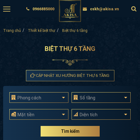
0966885000
cskh@akisa.vn
Trang chủ
Thiết kế biệt thự
Biệt thự 6 tầng
BIỆT THỰ 6 TẦNG
CẬP NHẬT XU HƯỚNG BIỆT THỰ 6 TẦNG
Phong cách
Số tầng
Mặt tiền
Diện tích
Tìm kiếm