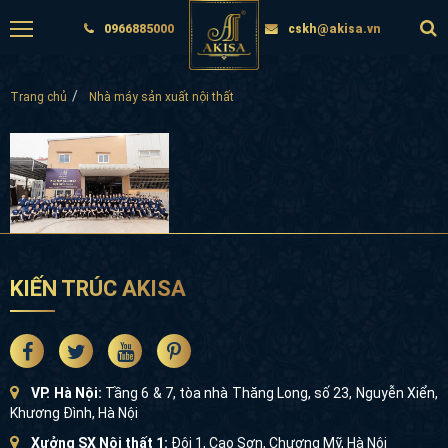
0966885000
cskh@akisa.vn
Trang chủ
Nhà máy sản xuất nội thất
KIẾN TRÚC AKISA
VP. Hà Nội:
Tầng 6 & 7, tòa nhà Thăng Long, số 23, Nguyễn Xiển,
Khương Đình, Hà Nội
Xưởng SX Nội thất 1:
Đội 1, Cao Sơn, Chương Mỹ, Hà Nội