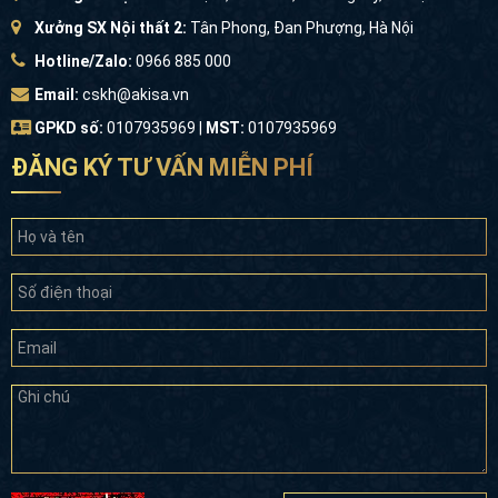
Xưởng SX Nội thất 2:
Tân Phong, Đan Phượng, Hà Nội
Hotline/Zalo:
0966 885 000
Email:
cskh@akisa.vn
GPKD số:
0107935969 |
MST:
0107935969
ĐĂNG KÝ TƯ VẤN MIỄN PHÍ