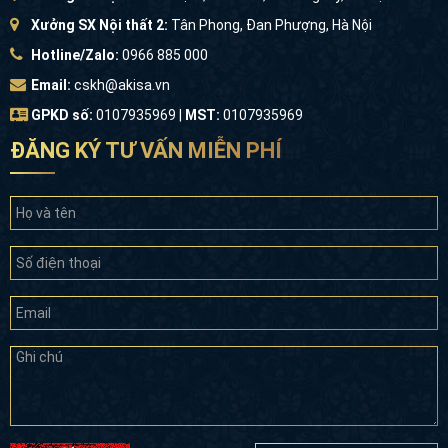
Xưởng SX Nội thất 2:
Tân Phong, Đan Phượng, Hà Nội
Hotline/Zalo:
0966 885 000
Email:
cskh@akisa.vn
GPKD số:
0107935969 |
MST:
0107935969
ĐĂNG KÝ TƯ VẤN MIỄN PHÍ