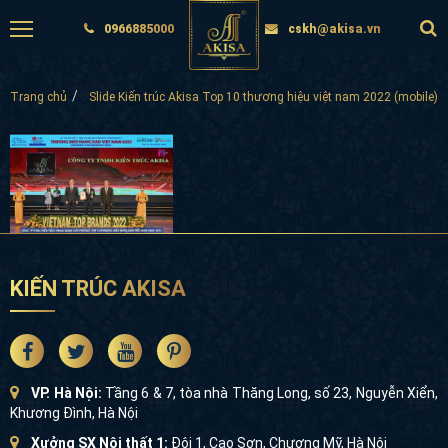
0966885000
cskh@akisa.vn
Trang chủ
Slide Kiến trúc Akisa Top 10 thương hiệu việt nam 2022 (mobile)
KIẾN TRÚC AKISA
VP. Hà Nội:
Tầng 6 & 7, tòa nhà Thăng Long, số 23, Nguyễn Xiển,
Khương Đình, Hà Nội
Xưởng SX Nội thất 1:
Đội 1, Cao Sơn, Chương Mỹ, Hà Nội