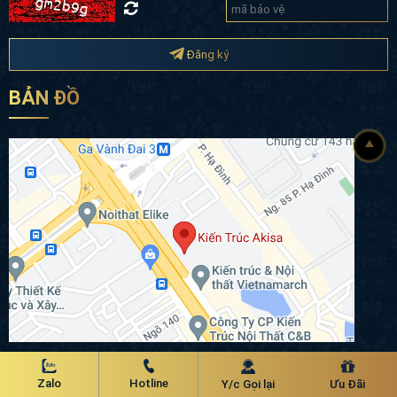
Đăng ký
BẢN ĐỒ
Chính sách bảo mật
Zalo
Hotline
Y/c Gọi lại
Ưu Đãi