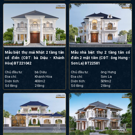
Mẫu biệt thự mái Nhật 2 tầng tân
Mẫu nhà biệt thự 2 tầng tân cổ
cổ điển (CĐT: bà Diệu - Khánh
điển 2 mặt tiền (CĐT: ông Hưng -
Hòa) BT221042
Sơn La) BT22581
Chủ đầu tư:
bà Diệu
Chủ đầu tư:
ông Hưng
Địa chỉ:
Khánh Hòa
Địa chỉ:
Sơn La
Diện tích:
400m2
Diện tích:
509m2
Số tầng:
2 tầng
Số tầng:
2 tầng