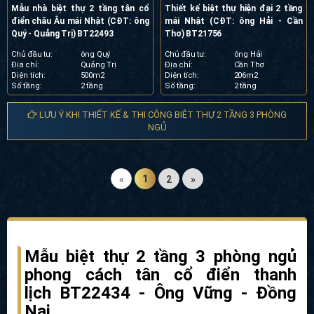
Mẫu nhà biệt thự 2 tầng tân cổ
Thiết kế biệt thự hiện đại 2 tầng
điển châu Âu mái Nhật (CĐT: ông
mái Nhật (CĐT: ông Hải - Cần
Quý - Quảng Trị) BT22493
Thơ) BT21756
Chủ đầu tư:
ông Quý
Chủ đầu tư:
ông Hải
Địa chỉ:
Quảng Trị
Địa chỉ:
Cần Thơ
Diện tích:
500m2
Diện tích:
206m2
Số tầng:
2 tầng
Số tầng:
2 tầng
LƯU Ý KHI THIẾT KẾ & THI CÔNG BIỆT THỰ 2 TẦNG 3 PHÒNG
NGỦ
1
«
2
»
Mẫu biệt thự 2 tầng 3 phòng ngủ
phong cách tân cổ điển thanh
lịch
BT22434 - Ông Vững - Đồng
Nai