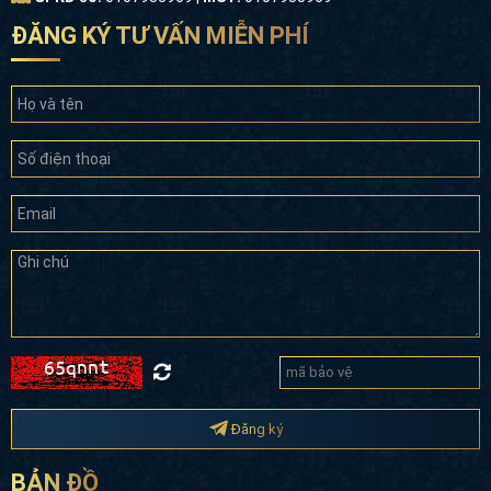
ĐĂNG KÝ TƯ VẤN MIỄN PHÍ
Đài phun nước kết hợp bể cá coi sinh động, tạo sinh khí
cho khu vườn
Đăng ký
BẢN ĐỒ