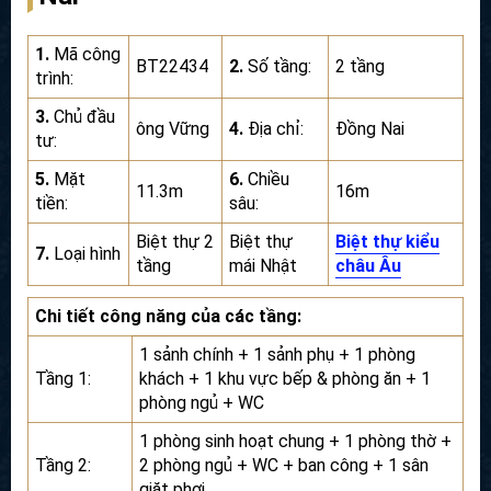
1.
Mã công
BT22434
2.
Số tầng:
2 tầng
trình:
3.
Chủ đầu
ông Vững
4.
Địa chỉ:
Đồng Nai
tư:
5.
Mặt
6.
Chiều
11.3m
16m
tiền:
sâu:
Biệt thự 2
Biệt thự
Biệt thự kiểu
7.
Loại hình
tầng
mái Nhật
châu Âu
Chi tiết công năng của các tầng:
1 sảnh chính + 1 sảnh phụ + 1 phòng
Tầng 1:
khách + 1 khu vực bếp & phòng ăn + 1
phòng ngủ + WC
1 phòng sinh hoạt chung + 1 phòng thờ +
Tầng 2:
2 phòng ngủ + WC + ban công + 1 sân
giặt phơi