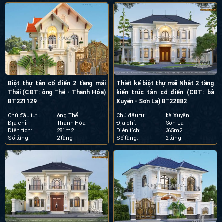
Biệt thự tân cổ điển 2 tầng mái
Thiết kế biệt thự mái Nhật 2 tầng
Thái (CĐT: ông Thể - Thanh Hóa)
kiến trúc tân cổ điển (CĐT: bà
BT221129
Xuyến - Sơn La) BT22882
Chủ đầu tư:
ông Thể
Chủ đầu tư:
bà Xuyến
Địa chỉ:
Thanh Hóa
Địa chỉ:
Sơn La
Diện tích:
281m2
Diện tích:
365m2
Số tầng:
2 tầng
Số tầng:
2 tầng