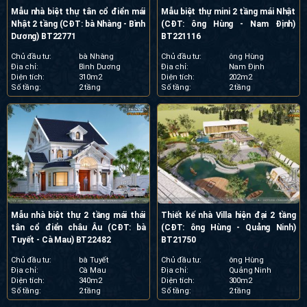
Mẫu nhà biệt thự tân cổ điển mái
Mẫu biệt thự mini 2 tầng mái Nhật
Nhật 2 tầng (CĐT: bà Nhàng - Bình
(CĐT: ông Hùng - Nam Định)
Dương) BT22771
BT221116
Chủ đầu tư:
bà Nhàng
Chủ đầu tư:
ông Hùng
Địa chỉ:
Bình Dương
Địa chỉ:
Nam Định
Diện tích:
310m2
Diện tích:
202m2
Số tầng:
2 tầng
Số tầng:
2 tầng
Mẫu nhà biệt thự 2 tầng mái thái
Thiết kế nhà Villa hiện đại 2 tầng
tân cổ điển châu Âu (CĐT: bà
(CĐT: ông Hùng - Quảng Ninh)
Tuyết - Cà Mau) BT22482
BT21750
Chủ đầu tư:
bà Tuyết
Chủ đầu tư:
ông Hùng
Địa chỉ:
Cà Mau
Địa chỉ:
Quảng Ninh
Diện tích:
340m2
Diện tích:
300m2
Số tầng:
2 tầng
Số tầng:
2 tầng