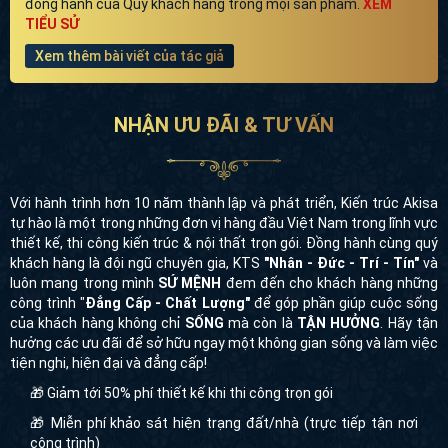
biệt thự, phối cùng với những diện trang trí màu vàng cát
đồng hành của Quý khách hàng trong mọi sản phẩm.
XEM
TIỂU SỬ
sang trọng, làm nổi bật hơn các chi tiết phào chỉ và phù
điêu trang trí. Lớp mái Nhật màu xanh than lịch lãm càng
Xem thêm bài viết của tác giả
làm cho căn biệt thự thêm phần sang trọng, đẳng cấp.
NHẬN ƯU ĐÃI & TƯ VẤN
Với hành trình hơn 10 năm thành lập và phát triển, Kiến trúc Akisa
tự hào là một trong những đơn vị hàng đầu Việt Nam trong lĩnh vực
thiết kế, thi công kiến trúc & nội thất trọn gói. Đồng hành cùng quý
khách hàng là đội ngũ chuyên gia, KTS
"Nhân - Đức - Trí - Tín"
và
luôn mang trong mình
SỨ MỆNH
đem đến cho khách hàng những
công trình "
Đẳng Cấp - Chất Lượng"
để góp phần giúp cuộc sống
của khách hàng không chỉ
SỐNG
mà còn là
TẬN HƯỞNG
. Hãy tận
hưởng các ưu đãi để sở hữu ngay một không gian sống và làm việc
tiện nghi, hiện đại và đẳng cấp!
Không gian mặt tiền 11m tuyệt đẹp của ngôi nhà biệt thự
🎁 Giảm tới 50% phí thiết kế khi thi công trọn gói
mái Nhật của gia đình ông Vững
🎁 Miễn phí khảo sát hiện trạng đất/nhà (trực tiếp tận nơi
Với thiết kế 2 mặt tiền thông thoáng, biệt thự phô diễn trọn
công trình)