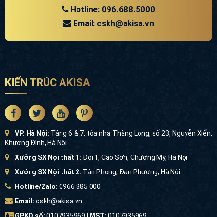
Hotline: 096.688.5000
Email: cskh@akisa.vn
KIẾN TRÚC AKISA
VP. Hà Nội:
Tầng 6 & 7, tòa nhà Thăng Long, số 23, Nguyễn Xiển,
Khương Đình, Hà Nội
Mỗi bụi hoa, cây cảnh đều được khéo léo bố trí linh hoạt,
Xưởng SX Nội thất 1:
Đội 1, Cao Sơn, Chương Mỹ, Hà Nội
tạo nên khung cảnh hài hòa, rực rỡ.
Xưởng SX Nội thất 2:
Tân Phong, Đan Phượng, Hà Nội
Hotline/Zalo:
0966 885 000
Email:
cskh@akisa.vn
GPKD số:
0107935969 |
MST:
0107935969