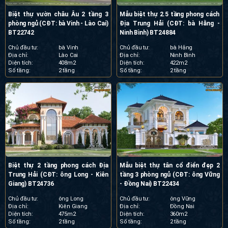
Biệt thự vườn châu Âu 2 tầng 3
Mẫu biệt thự 2.5 tầng phong cách
phòng ngủ (CĐT: bà Vinh - Lào Cai)
Địa Trung Hải (CĐT: bà Hằng -
BT22742
Ninh Bình) BT24884
Chủ đầu tư:
bà Vinh
Chủ đầu tư:
bà Hằng
Địa chỉ:
Lào Cai
Địa chỉ:
Ninh Bình
Diện tích:
408m2
Diện tích:
422m2
Số tầng:
2 tầng
Số tầng:
2 tầng
Biệt thự 2 tầng phong cách Địa
Mẫu biệt thự tân cổ điển đẹp 2
Trung Hải (CĐT: ông Long - Kiên
tầng 3 phòng ngủ (CĐT: ông Vững
Giang) BT24736
- Đồng Nai) BT22434
Chủ đầu tư:
ông Long
Chủ đầu tư:
ông Vững
Địa chỉ:
Kiên Giang
Địa chỉ:
Đồng Nai
Diện tích:
475m2
Diện tích:
360m2
Số tầng:
2 tầng
Số tầng:
2 tầng