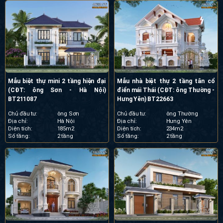
Mẫu biệt thự mini 2 tầng hiện đại
Mẫu nhà biệt thự 2 tầng tân cổ
(CĐT: ông Sơn - Hà Nội)
điển mái Thái (CĐT: ông Thường -
BT211087
Hưng Yên) BT22663
Chủ đầu tư:
ông Sơn
Chủ đầu tư:
ông Thường
Địa chỉ:
Hà Nội
Địa chỉ:
Hưng Yên
Diện tích:
185m2
Diện tích:
234m2
Số tầng:
2 tầng
Số tầng:
2 tầng