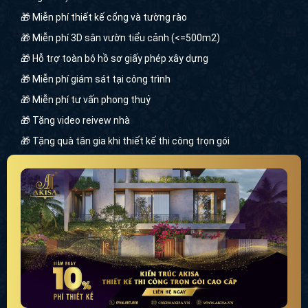
vẹn vẻ đẹp sang trọng, tinh tế của kiến trúc tân cổ điển. Hai
🎁 Miễn phí thiết kế cổng và tường rào
mặt tiền thiết kế đơn giản, đồng nhất nhưng vẫn mang dấu
ấn riêng, không trộn lẫn. Sảnh chính thanh thoát với hệ cột
🎁 Miễn phí 3D sân vườn tiểu cảnh (<=500m2)
trụ thông tầng, thân tròn đầy đặn, nâng đỡ mái sảnh.
🎁 Hỗ trợ toàn bộ hồ sơ giấy phép xây dựng
🎁 Miễn phí giám sát tại công trình
🎁 Miễn phí tư vấn phong thuỷ
🎁 Tặng video reivew nhà
🎁 Tặng quà tân gia khi thiết kế thi công trọn gói
Phối cảnh tổng thể thiết kế sân vườn của biệt thự phong
cách tân cổ điển Pháp đẹp
Phần lớn diện tích khu đất dành thiết kế biệt thự BT22434