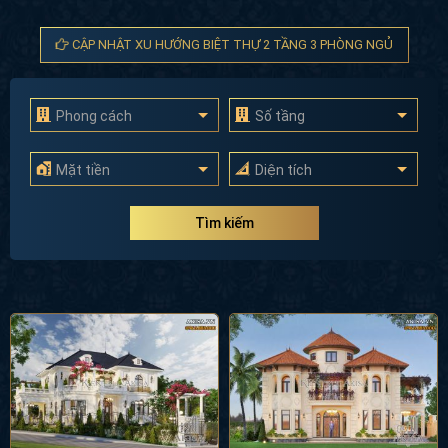
CẬP NHẬT XU HƯỚNG BIỆT THỰ 2 TẦNG 3 PHÒNG NGỦ
Phong cách
Số tầng
Mặt tiền
Diện tích
Tìm kiếm