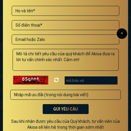
nên không gian sân vườn khá hạn chế. Tuy nhiên, các KTS
AKISA vẫn khéo léo tận dụng từng khoảng trống để thiết kế
sân vườn, tiểu cảnh mang tới bầu không khí trong lành, xanh
mát. Gara xe bố trí riêng biệt với mái che nhựa trong suốt
tạo cảm giác thông thoáng, không che lấp vẻ đẹp ngoại
thất của biệt thự.
GỬI YÊU CẦU
Sau khi nhận được yêu cầu của Quý khách, tư vấn viên của
Chòi nghỉ chân là nơi thư giãn, ngắm cảnh tuyệt vời của
Akisa sẽ liên hệ trong thời gian sớm nhất
gia đình và khách đến thăm