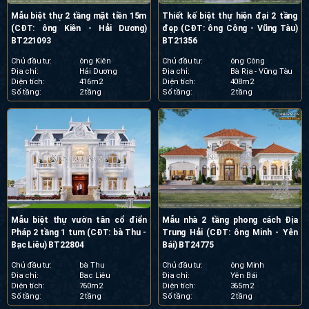
Mẫu biệt thự 2 tầng mặt tiền 15m
Thiết kế biệt thự hiện đại 2 tầng
(CĐT: ông Kiên - Hải Dương)
đẹp (CĐT: ông Công - Vũng Tàu)
BT221093
BT21356
Chủ đầu tư:
ông Kiên
Chủ đầu tư:
ông Công
Địa chỉ:
Hải Dương
Địa chỉ:
Bà Rịa - Vũng Tàu
Diện tích:
416m2
Diện tích:
408m2
Số tầng:
2 tầng
Số tầng:
2 tầng
Mẫu biệt thự vườn tân cổ điển
Mẫu nhà 2 tầng phong cách Địa
Pháp 2 tầng 1 tum (CĐT: bà Thu -
Trung Hải (CĐT: ông Minh - Yên
Bạc Liêu) BT22804
Bái) BT24775
Chủ đầu tư:
bà Thu
Chủ đầu tư:
ông Minh
Địa chỉ:
Bạc Liêu
Địa chỉ:
Yên Bái
Diện tích:
760m2
Diện tích:
365m2
Số tầng:
2 tầng
Số tầng:
2 tầng