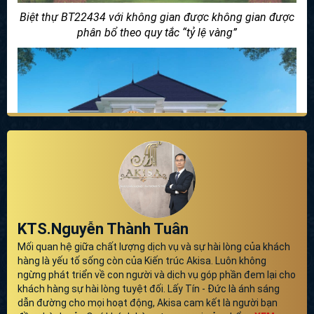
Biệt thự BT22434 với không gian được không gian được
phân bổ theo quy tắc “tỷ lệ vàng”
KTS.Nguyễn Thành Tuân
Mối quan hệ giữa chất lượng dịch vụ và sự hài lòng của khách
Thiết kế biệt thự 2 tầng tân cổ điển với mái Nhật vô cùng
hàng là yếu tố sống còn của Kiến trúc Akisa. Luôn không
sang trọng
ngừng phát triển về con người và dịch vụ góp phần đem lại cho
Sử dụng màu trắng tinh khôi, trang nhã của các diện tường
khách hàng sự hài lòng tuyệt đối. Lấy Tín - Đức là ánh sáng
thể hiện vẻ đẹp quý phái và tinh tế của kiến trúc tân cổ điển
dẫn đường cho mọi hoạt động, Akisa cam kết là người bạn