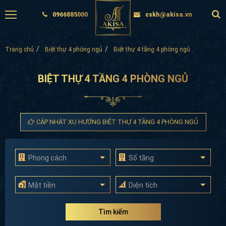
0966885000
cskh@akisa.vn
Trang chủ
Biệt thự 4 phòng ngủ
Biệt thự 4 tầng 4 phòng ngủ
BIỆT THỰ 4 TẦNG 4 PHÒNG NGỦ
CẬP NHẬT XU HƯỚNG BIỆT THỰ 4 TẦNG 4 PHÒNG NGỦ
Phong cách
Số tầng
Mặt tiền
Diện tích
Tìm kiếm