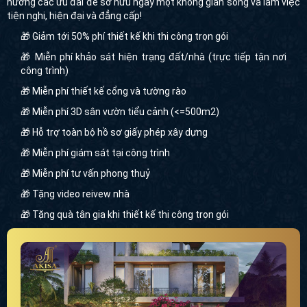
hưởng các ưu đãi để sở hữu ngay một không gian sống và làm việc
tiện nghi, hiện đại và đẳng cấp!
🎁 Giảm tới 50% phí thiết kế khi thi công trọn gói
🎁 Miễn phí khảo sát hiện trạng đất/nhà (trực tiếp tận nơi
công trình)
🎁 Miễn phí thiết kế cổng và tường rào
🎁 Miễn phí 3D sân vườn tiểu cảnh (<=500m2)
🎁 Hỗ trợ toàn bộ hồ sơ giấy phép xây dựng
🎁 Miễn phí giám sát tại công trình
🎁 Miễn phí tư vấn phong thuỷ
🎁 Tặng video reivew nhà
🎁 Tặng quà tân gia khi thiết kế thi công trọn gói