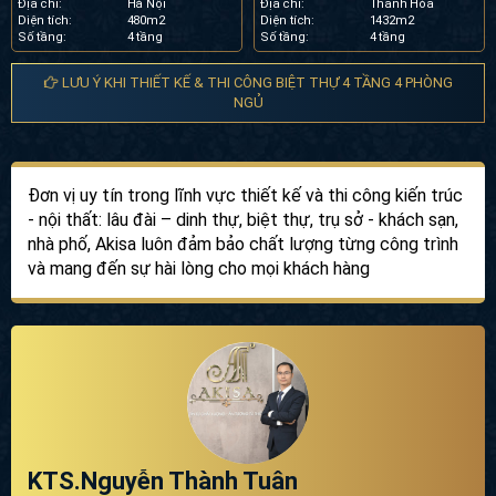
Địa chỉ:
Hà Nội
Địa chỉ:
Thanh Hóa
Diện tích:
480m2
Diện tích:
1432m2
Số tầng:
4 tầng
Số tầng:
4 tầng
LƯU Ý KHI THIẾT KẾ & THI CÔNG BIỆT THỰ 4 TẦNG 4 PHÒNG
NGỦ
Đơn vị uy tín trong lĩnh vực thiết kế và thi công kiến trúc
- nội thất: lâu đài – dinh thự, biệt thự, trụ sở - khách sạn,
nhà phố, Akisa luôn đảm bảo chất lượng từng công trình
và mang đến sự hài lòng cho mọi khách hàng
KTS.Nguyễn Thành Tuân