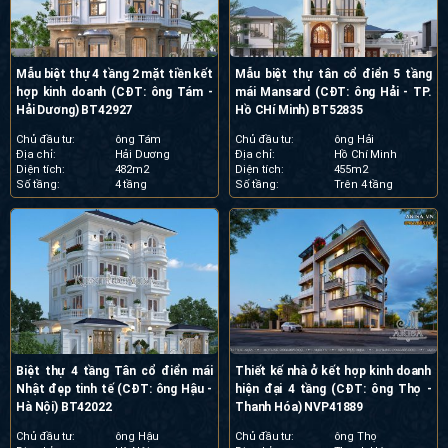
Mẫu biệt thự 4 tầng 2 mặt tiền kết
Mẫu biệt thự tân cổ điển 5 tầng
hợp kinh doanh (CĐT: ông Tám -
mái Mansard (CĐT: ông Hải - TP.
Hải Dương) BT42927
Hồ CHí Minh) BT52835
Chủ đầu tư:
ông Tám
Chủ đầu tư:
ông Hải
Địa chỉ:
Hải Dương
Địa chỉ:
Hồ Chí Minh
Diện tích:
482m2
Diện tích:
455m2
Số tầng:
4 tầng
Số tầng:
Trên 4 tầng
Biệt thự 4 tầng Tân cổ điển mái
Thiết kế nhà ở kết hợp kinh doanh
Nhật đẹp tinh tế (CĐT: ông Hậu -
hiện đại 4 tầng (CĐT: ông Thọ -
Hà Nội) BT42022
Thanh Hóa) NVP41889
Chủ đầu tư:
ông Hậu
Chủ đầu tư:
ông Thọ