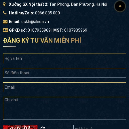
Xưởng SX Nội thất 2:
Tân Phong, Đan Phượng, Hà Nội
Hotline/Zalo:
0966 885 000
Email:
cskh@akisa.vn
GPKD số:
0107935969 |
MST:
0107935969
ĐĂNG KÝ TƯ VẤN MIỄN PHÍ