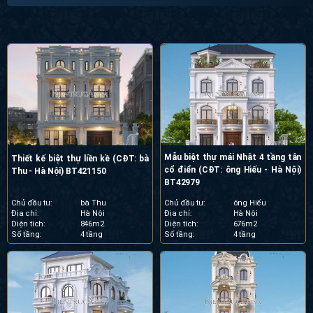
Mẫu biệt thự mái Nhật 4 tầng tân
Thiết kế biệt thự liền kề (CĐT: bà
cổ điển (CĐT: ông Hiếu - Hà Nội)
Thu - Hà Nội) BT421150
BT42979
Chủ đầu tư:
bà Thu
Chủ đầu tư:
ông Hiếu
Địa chỉ:
Hà Nội
Địa chỉ:
Hà Nội
Diện tích:
846m2
Diện tích:
676m2
Số tầng:
4 tầng
Số tầng:
4 tầng