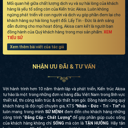
Mối quan hệ giữa chất lượng dịch vụ và sự hài lòng của khách
hàng là yếu tố sống còn của Kiến trúc Akisa. Luôn không
ngừng phát triển về con người và dịch vụ góp phần đem lại cho
khách hàng sự hài lòng tuyệt đối. Lấy Tín - Đức là ánh sáng
dẫn đường cho mọi hoạt động, Akisa cam kết là người bạn
đồng hành của Quý khách hàng trong mọi sản phẩm.
XEM
TIỂU SỬ
Xem thêm bài viết của tác giả
NHẬN ƯU ĐÃI & TƯ VẤN
Với hành trình hơn 10 năm thành lập và phát triển, Kiến trúc Akisa
tự hào là một trong những đơn vị hàng đầu Việt Nam trong lĩnh vực
thiết kế, thi công kiến trúc & nội thất trọn gói. Đồng hành cùng quý
khách hàng là đội ngũ chuyên gia, KTS
"Nhân - Đức - Trí - Tín"
và
luôn mang trong mình
SỨ MỆNH
đem đến cho khách hàng những
công trình "
Đẳng Cấp - Chất Lượng"
để góp phần giúp cuộc sống
của khách hàng không chỉ
SỐNG
mà còn là
TẬN HƯỞNG
. Hãy tận