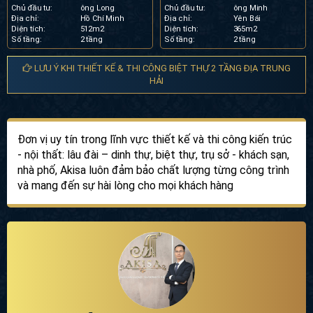
Chủ đầu tư:
ông Long
Chủ đầu tư:
ông Minh
Địa chỉ:
Hồ Chí Minh
Địa chỉ:
Yên Bái
Diện tích:
512m2
Diện tích:
365m2
Số tầng:
2 tầng
Số tầng:
2 tầng
LƯU Ý KHI THIẾT KẾ & THI CÔNG BIỆT THỰ 2 TẦNG ĐỊA TRUNG
HẢI
Đơn vị uy tín trong lĩnh vực thiết kế và thi công kiến trúc
- nội thất: lâu đài – dinh thự, biệt thự, trụ sở - khách sạn,
nhà phố, Akisa luôn đảm bảo chất lượng từng công trình
và mang đến sự hài lòng cho mọi khách hàng