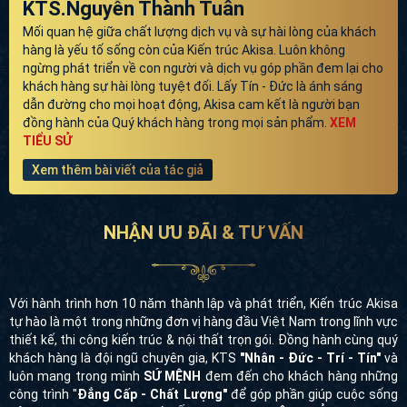
KTS.Nguyễn Thành Tuân
Mối quan hệ giữa chất lượng dịch vụ và sự hài lòng của khách
hàng là yếu tố sống còn của Kiến trúc Akisa. Luôn không
ngừng phát triển về con người và dịch vụ góp phần đem lại cho
khách hàng sự hài lòng tuyệt đối. Lấy Tín - Đức là ánh sáng
dẫn đường cho mọi hoạt động, Akisa cam kết là người bạn
đồng hành của Quý khách hàng trong mọi sản phẩm.
XEM
TIỂU SỬ
Xem thêm bài viết của tác giả
NHẬN ƯU ĐÃI & TƯ VẤN
Với hành trình hơn 10 năm thành lập và phát triển, Kiến trúc Akisa
tự hào là một trong những đơn vị hàng đầu Việt Nam trong lĩnh vực
thiết kế, thi công kiến trúc & nội thất trọn gói. Đồng hành cùng quý
khách hàng là đội ngũ chuyên gia, KTS
"Nhân - Đức - Trí - Tín"
và
luôn mang trong mình
SỨ MỆNH
đem đến cho khách hàng những
công trình "
Đẳng Cấp - Chất Lượng"
để góp phần giúp cuộc sống