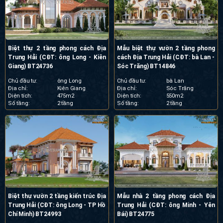
Biệt thự 2 tầng phong cách Địa
Mẫu biệt thự vườn 2 tầng phong
Trung Hải (CĐT: ông Long - Kiên
cách Địa Trung Hải (CĐT: bà Lan -
Giang) BT24736
Sóc Trăng) BT14846
Chủ đầu tư:
ông Long
Chủ đầu tư:
bà Lan
Địa chỉ:
Kiên Giang
Địa chỉ:
Sóc Trăng
Diện tích:
475m2
Diện tích:
550m2
Số tầng:
2 tầng
Số tầng:
2 tầng
Biệt thự vườn 2 tầng kiến trúc Địa
Mẫu nhà 2 tầng phong cách Địa
Trung Hải (CĐT: ông Long - TP Hồ
Trung Hải (CĐT: ông Minh - Yên
Chí Minh) BT24993
Bái) BT24775