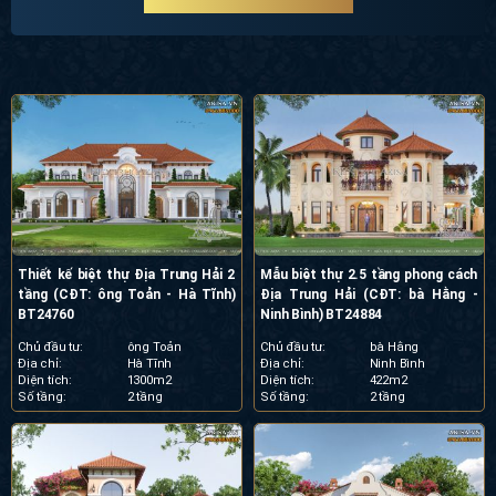
Thiết kế biệt thự Địa Trung Hải 2
Mẫu biệt thự 2.5 tầng phong cách
tầng (CĐT: ông Toản - Hà Tĩnh)
Địa Trung Hải (CĐT: bà Hằng -
BT24760
Ninh Bình) BT24884
Chủ đầu tư:
ông Toản
Chủ đầu tư:
bà Hằng
Địa chỉ:
Hà Tĩnh
Địa chỉ:
Ninh Bình
Diện tích:
1300m2
Diện tích:
422m2
Số tầng:
2 tầng
Số tầng:
2 tầng