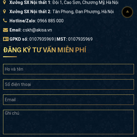
Xưởng SX Nội thất 1:
Đội 1, Cao Sơn, Chương Mỹ, Hà Nội
Xưởng SX Nội thất 2:
Tân Phong, Đan Phượng, Hà Nội
Hotline/Zalo:
0966 885 000
Email:
cskh@akisa.vn
GPKD số:
0107935969 |
MST:
0107935969
ĐĂNG KÝ TƯ VẤN MIỄN PHÍ