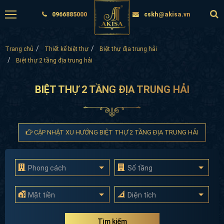
0966885000
cskh@akisa.vn
Trang chủ
Thiết kế biệt thự
Biệt thự địa trung hải
Biệt thự 2 tầng địa trung hải
BIỆT THỰ 2 TẦNG ĐỊA TRUNG HẢI
CẬP NHẬT XU HƯỚNG BIỆT THỰ 2 TẦNG ĐỊA TRUNG HẢI
Phong cách
Số tầng
Mặt tiền
Diện tích
Tìm kiếm