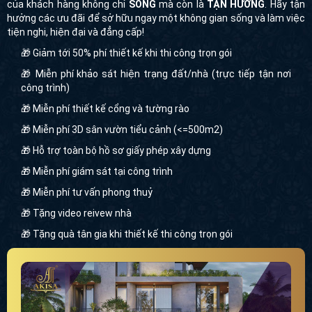
của khách hàng không chỉ
SỐNG
mà còn là
TẬN HƯỞNG
. Hãy tận
hưởng các ưu đãi để sở hữu ngay một không gian sống và làm việc
tiện nghi, hiện đại và đẳng cấp!
🎁 Giảm tới 50% phí thiết kế khi thi công trọn gói
🎁 Miễn phí khảo sát hiện trạng đất/nhà (trực tiếp tận nơi
công trình)
🎁 Miễn phí thiết kế cổng và tường rào
🎁 Miễn phí 3D sân vườn tiểu cảnh (<=500m2)
🎁 Hỗ trợ toàn bộ hồ sơ giấy phép xây dựng
🎁 Miễn phí giám sát tại công trình
🎁 Miễn phí tư vấn phong thuỷ
🎁 Tặng video reivew nhà
🎁 Tặng quà tân gia khi thiết kế thi công trọn gói