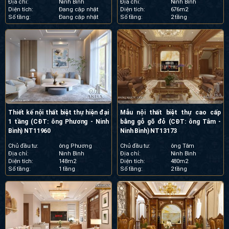
Địa chỉ:
Ninh Bình
Địa chỉ:
Ninh Bình
Diện tích:
Đang cập nhật
Diện tích:
676m2
Số tầng:
Đang cập nhật
Số tầng:
2 tầng
Thiết kế nội thất biệt thự hiện đại
Mẫu nội thất biệt thự cao cấp
1 tầng (CĐT: ông Phương - Ninh
bằng gỗ gõ đỏ (CĐT: ông Tâm -
Bình) NT11960
Ninh Bình) NT13173
Chủ đầu tư:
ông Phương
Chủ đầu tư:
ông Tâm
Địa chỉ:
Ninh Bình
Địa chỉ:
Ninh Bình
Diện tích:
148m2
Diện tích:
480m2
Số tầng:
1 tầng
Số tầng:
2 tầng