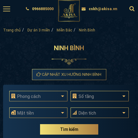
0966885000
cskh@akisa.vn
Trang chủ
Dự án 3 miền
Miền Bắc
Ninh Bình
NINH BÌNH
CẬP NHẬT XU HƯỚNG NINH BÌNH
Phong cách
Số tầng
Mặt tiền
Diện tích
Tìm kiếm