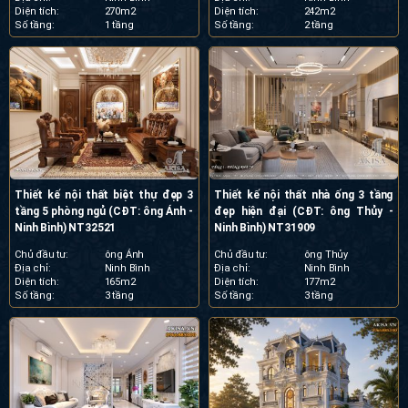
Diện tích:
270m2
Diện tích:
242m2
Số tầng:
1 tầng
Số tầng:
2 tầng
Thiết kế nội thất biệt thự đẹp 3
Thiết kế nội thất nhà ống 3 tầng
tầng 5 phòng ngủ (CĐT: ông Ánh -
đẹp hiện đại (CĐT: ông Thủy -
Ninh Bình) NT32521
Ninh Bình) NT31909
Chủ đầu tư:
ông Ánh
Chủ đầu tư:
ông Thủy
Địa chỉ:
Ninh Bình
Địa chỉ:
Ninh Bình
Diện tích:
165m2
Diện tích:
177m2
Số tầng:
3 tầng
Số tầng:
3 tầng