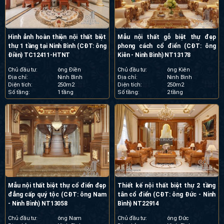
Hình ảnh hoàn thiện nội thất biệt
Mẫu nội thất gỗ biệt thự đẹp
thự 1 tầng tại Ninh Bình (CĐT: ông
phong cách cổ điển (CĐT: ông
Điền) TC12411-HTNT
Kiên - Ninh Bình) NT13178
Chủ đầu tư:
ông Điền
Chủ đầu tư:
ông Kiên
Địa chỉ:
Ninh Bình
Địa chỉ:
Ninh Bình
Diện tích:
250m2
Diện tích:
250m2
Số tầng:
1 tầng
Số tầng:
2 tầng
Mẫu nội thất biệt thự cổ điển đẹp
Thiết kế nội thất biệt thự 2 tầng
đẳng cấp quý tộc (CĐT: ông Nam
tân cổ điển (CĐT: ông Đức - Ninh
- Ninh Bình) NT13058
Bình) NT22914
Chủ đầu tư:
ông Nam
Chủ đầu tư:
ông Đức