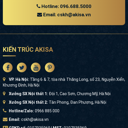
Hotline: 096.688.5000
Email: cskh@akisa.vn
KIẾN TRÚC AKISA
VP. Hà Nội:
Tầng 6 & 7, tòa nhà Thăng Long, số 23, Nguyễn Xiển,
Khương Đình, Hà Nội
Xưởng SX Nội thất 1:
Đội 1, Cao Sơn, Chương Mỹ, Hà Nội
Xưởng SX Nội thất 2:
Tân Phong, Đan Phượng, Hà Nội
Hotline/Zalo:
0966 885 000
Email:
cskh@akisa.vn
GPKD số:
0107935969 |
MST:
0107935969