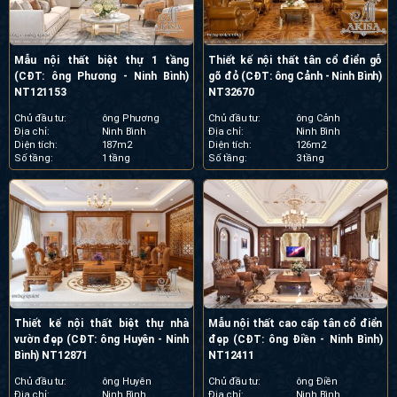
Mẫu nội thất biệt thự 1 tầng
Thiết kế nội thất tân cổ điển gỗ
(CĐT: ông Phương - Ninh Bình)
gõ đỏ (CĐT: ông Cảnh - Ninh Bình)
NT121153
NT32670
Chủ đầu tư:
ông Phương
Chủ đầu tư:
ông Cảnh
Địa chỉ:
Ninh Bình
Địa chỉ:
Ninh Bình
Diện tích:
187m2
Diện tích:
126m2
Số tầng:
1 tầng
Số tầng:
3 tầng
Thiết kế nội thất biệt thự nhà
Mẫu nội thất cao cấp tân cổ điển
vườn đẹp (CĐT: ông Huyên - Ninh
đẹp (CĐT: ông Điền - Ninh Bình)
Bình) NT12871
NT12411
Chủ đầu tư:
ông Huyên
Chủ đầu tư:
ông Điền
Địa chỉ:
Ninh Bình
Địa chỉ:
Ninh Bình