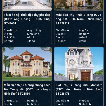
Thiết kế nội thất biệt thự phố đẹp
Mẫu biệt thự Pháp 3 tầng (CĐT:
(CĐT: ông Hoàng - Ninh Bình)
ông Đạt - Hà Nam - Ninh Bình)
NT42604
BT321211
Chủ đầu tư:
ông Hoàng
Chủ đầu tư:
ông Đạt
Địa chỉ:
Ninh Bình
Địa chỉ:
Hà Nam
Diện tích:
65m2
Diện tích:
467m2
Số tầng:
4 tầng
Số tầng:
3 tầng
Mẫu biệt thự 2.5 tầng phong cách
Biệt thự 2 tầng mái Mansard
Địa Trung Hải (CĐT: bà Hằng -
(CĐT: ông Đoàn - Ninh Bình)
Ninh Bình) BT24884
BT221171
Chủ đầu tư:
bà Hằng
Chủ đầu tư:
ông Đoàn
Địa chỉ:
Ninh Bình
Địa chỉ:
Ninh Bình