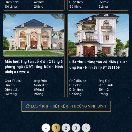
Diện tích:
422m2
Diện tích:
358m2
Số tầng:
2 tầng
Số tầng:
2 tầng
Mẫu biệt thự tân cổ điển 2 tầng 6
Biệt thự 3 tầng tân cổ điển (CĐT:
phòng ngủ (CĐT: ông Đức - Ninh
ông Đại - Ninh Bình) BT321169
Bình) BT22914
Chủ đầu tư:
ông Đức
Chủ đầu tư:
ông Đại
Địa chỉ:
Ninh Bình
Địa chỉ:
Ninh Bình
Diện tích:
676m2
Diện tích:
604m2
Số tầng:
2 tầng
Số tầng:
3 tầng
LƯU Ý KHI THIẾT KẾ & THI CÔNG NINH BÌNH
1
«
2
3
»