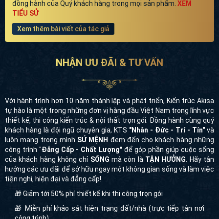
đồng hành của Quý khách hàng trong mọi sản phẩm.
XEM
TIỂU SỬ
Xem thêm bài viết của tác giả
NHẬN ƯU ĐÃI & TƯ VẤN
Với hành trình hơn 10 năm thành lập và phát triển, Kiến trúc Akisa
tự hào là một trong những đơn vị hàng đầu Việt Nam trong lĩnh vực
thiết kế, thi công kiến trúc & nội thất trọn gói. Đồng hành cùng quý
khách hàng là đội ngũ chuyên gia, KTS
"Nhân - Đức - Trí - Tín"
và
luôn mang trong mình
SỨ MỆNH
đem đến cho khách hàng những
công trình "
Đẳng Cấp - Chất Lượng"
để góp phần giúp cuộc sống
của khách hàng không chỉ
SỐNG
mà còn là
TẬN HƯỞNG
. Hãy tận
hưởng các ưu đãi để sở hữu ngay một không gian sống và làm việc
tiện nghi, hiện đại và đẳng cấp!
🎁 Giảm tới 50% phí thiết kế khi thi công trọn gói
🎁 Miễn phí khảo sát hiện trạng đất/nhà (trực tiếp tận nơi
công trình)