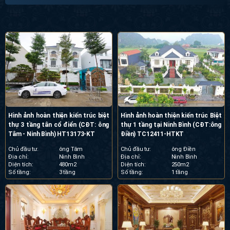
Hình ảnh hoàn thiện kiến trúc biệt
Hình ảnh hoàn thiện kiến trúc Biệt
thự 3 tầng tân cổ điển (CĐT: ông
thự 1 tầng tại Ninh Bình (CĐT:ông
Tâm - Ninh Bình) HT13173-KT
Điền) TC12411-HTKT
Chủ đầu tư:
ông Tâm
Chủ đầu tư:
ông Điền
Địa chỉ:
Ninh Bình
Địa chỉ:
Ninh Bình
Diện tích:
480m2
Diện tích:
250m2
Số tầng:
3 tầng
Số tầng:
1 tầng