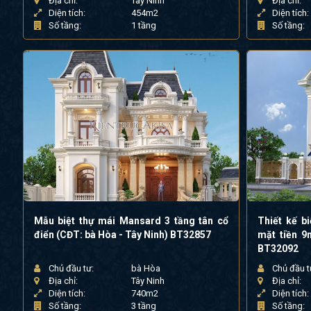
Địa chỉ:
Tây Ninh
Địa chỉ:
Diện tích:
454m2
Diện tích:
Số tầng:
1 tầng
Số tầng:
Mẫu biệt thự mái Mansard 3 tầng tân cổ
Thiết kế bi
điển (CĐT: bà Hòa - Tây Ninh) BT32857
mặt tiền 9
BT32092
Chủ đầu tư:
bà Hòa
Chủ đầu t
Địa chỉ:
Tây Ninh
Địa chỉ:
Diện tích:
740m2
Diện tích:
Số tầng:
3 tầng
Số tầng: