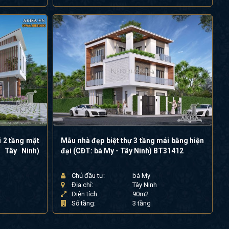
i 2 tầng mặt
Mẫu nhà đẹp biệt thự 3 tầng mái bằng hiện
 Tây Ninh)
đại (CĐT: bà My - Tây Ninh) BT31412
Chủ đầu tư:
bà My
Địa chỉ:
Tây Ninh
Diện tích:
90m2
Số tầng:
3 tầng