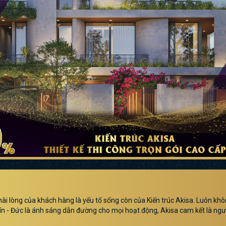
hài lòng của khách hàng là yếu tố sống còn của Kiến trúc Akisa. Luôn kh
ĐĂNG KÝ NGAY ĐỂ NHẬN ƯU ĐÃI HẤP DẪN
 Tín - Đức là ánh sáng dẫn đường cho mọi hoạt động, Akisa cam kết là 