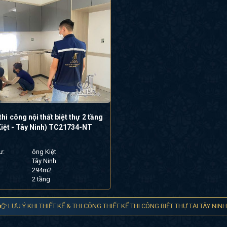
thi công nội thất biệt thự 2 tầng
iệt - Tây Ninh) TC21734-NT
ư:
ông Kiệt
Tây Ninh
294m2
2 tầng
LƯU Ý KHI THIẾT KẾ & THI CÔNG THIẾT KẾ THI CÔNG BIỆT THỰ TẠI TÂY NINH