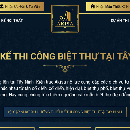
Nhận Ưu Đãi & Tư Vấn
Nhận Mẫu Thiết Kế N
 KẾ NỘI THẤT
DỰ ÁN THI
 KẾ THI CÔNG BIỆT THỰ TẠI TÂ
 tại Tây Ninh, Kiến trúc Akisa nỗ lực cung cấp các dịch vụ tư vấ
hác nhau từ tân cổ điển, cổ điển, hiện đại, biệt thự phố, biệt th
ựng. Hãy cùng chúng tôi chiêm ngưỡng các mẫu biệt thự đẹp đẳng 
CẬP NHẬT XU HƯỚNG THIẾT KẾ THI CÔNG BIỆT THỰ TẠI TÂY NINH