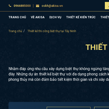
0966885000
cskh@akisa.vn
TRANG CHỦ
VỀ AKISA
DỊCH VỤ
THIẾT KẾ KIẾN TRÚC
THIẾT
Trang chủ
Thiết kế thi công biệt thự tại Tây Ninh
THIẾT
Nhằm đáp ứng nhu cầu xây dựng biệt thự không ngừng tăng lên
đây. Những dự án thiết kế biệt thự với đa dạng phong cách k
phong thủy mà còn đảm bảo tiết kiệm thời gian và chi xây d