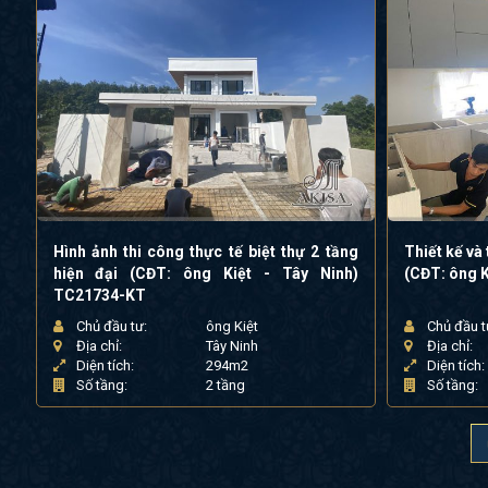
Hình ảnh thi công thực tế biệt thự 2 tầng
Thiết kế và 
hiện đại (CĐT: ông Kiệt - Tây Ninh)
(CĐT: ông K
TC21734-KT
Chủ đầu tư:
ông Kiệt
Chủ đầu t
Địa chỉ:
Tây Ninh
Địa chỉ:
Diện tích:
294m2
Diện tích:
Số tầng:
2 tầng
Số tầng: