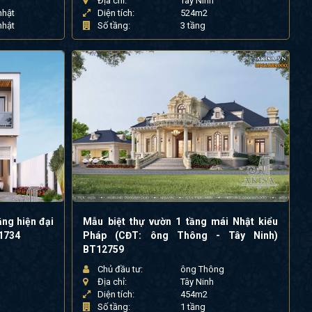
Địa chỉ:
Tây Ninh
nhật
Diện tích:
524m2
nhật
Số tầng:
3 tầng
ằng hiện đại
Mẫu biệt thự vườn 1 tầng mái Nhật kiểu
21734
Pháp (CĐT: ông Thông - Tây Ninh)
BT12759
Chủ đầu tư:
ông Thông
Địa chỉ:
Tây Ninh
Diện tích:
454m2
Số tầng:
1 tầng