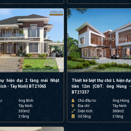
hự hiện đại 2 tầng mái Nhật
Thiết kế biệt thự chữ L hiện đạ
ích - Tây Ninh) BT21065
tiền 12m (CĐT: ông Hùng -
BT21337
ư:
ông Bích
Chủ đầu tư:
ông Hùng
Tây Ninh
Địa chỉ:
Tây Ninh
330m2
Diện tích:
360m2
2 tầng
Số tầng:
2 tầng