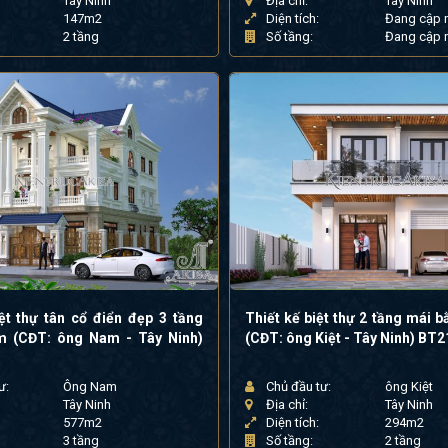
Tây Ninh
Địa chỉ:
Tây Ninh
147m2
Diện tích:
Đang cập 
2 tầng
Số tầng:
Đang cập 
ệt thự tân cổ điển đẹp 3 tầng
Thiết kế biệt thự 2 tầng mái b
m (CĐT: ông Nam - Tây Ninh)
(CĐT: ông Kiệt - Tây Ninh) BT
ư:
Ông Nam
Chủ đầu tư:
ông Kiệt
Tây Ninh
Địa chỉ:
Tây Ninh
577m2
Diện tích:
294m2
3 tầng
Số tầng:
2 tầng