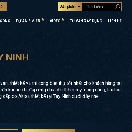
hà
Sản phẩm
 CÔNG
DỰ ÁN 3 MIỀN
VIDEO
TƯ VẤN XÂY DỰNG
LIÊN HỆ
Y NINH
n, thiết kế và thi công biệt thự tốt nhất cho khách hàng tại
ự vườn không chỉ đáp ứng nhu cầu thẩm mỹ, công năng, hài hòa
cấp do Akisa thiết kế tại Tây Ninh dưới đây nhé.