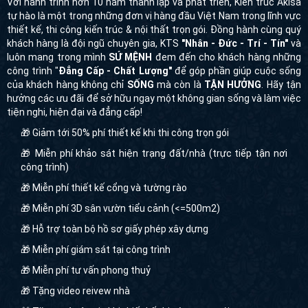
Với hành trình hơn 10 năm thành lập và phát triển, Kiến trúc Akisa
tự hào là một trong những đơn vị hàng đầu Việt Nam trong lĩnh vực
thiết kế, thi công kiến trúc & nội thất trọn gói. Đồng hành cùng quý
khách hàng là đội ngũ chuyên gia, KTS
"Nhân - Đức - Trí - Tín"
và
luôn mang trong mình
SỨ MỆNH
đem đến cho khách hàng những
công trình "
Đẳng Cấp - Chất Lượng"
để góp phần giúp cuộc sống
của khách hàng không chỉ
SỐNG
mà còn là
TẬN HƯỞNG
. Hãy tận
hưởng các ưu đãi để sở hữu ngay một không gian sống và làm việc
tiện nghi, hiện đại và đẳng cấp!
🎁 Giảm tới 50% phí thiết kế khi thi công trọn gói
🎁 Miễn phí khảo sát hiện trạng đất/nhà (trực tiếp tận nơi
công trình)
🎁 Miễn phí thiết kế cổng và tường rào
🎁 Miễn phí 3D sân vườn tiểu cảnh (<=500m2)
🎁 Hỗ trợ toàn bộ hồ sơ giấy phép xây dựng
🎁 Miễn phí giám sát tại công trình
🎁 Miễn phí tư vấn phong thuỷ
🎁 Tặng video reivew nhà