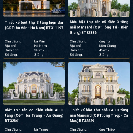
Mẫu biệt thự tân cổ điển 3 tầng
Thiết kế biệt thự 3 tầng hiện đại
mái Mansard (CĐT: ông Tú - Kiên
(CĐT: bà Vân - Hà Nam) BT311197
Giang) BT32836
Chủ đầu tư:
bà Vân
Chủ đầu tư:
ông Tú
Địa chỉ:
Hà Nam
Địa chỉ:
Kiên Giang
Diện tích:
348m2
Diện tích:
467m2
Số tầng:
3 tầng
Số tầng:
3 tầng
Biệt thự tân cổ điển châu Âu 3
Thiết kế biệt thự châu Âu 3 tầng
tầng (CĐT: bà Trang - An Giang)
mái Mansard (CĐT: ông Thiệp - Cà
BT32841
Mau) BT32839
Chủ đầu tư:
bà Trang
Chủ đầu tư:
ông Thiệp