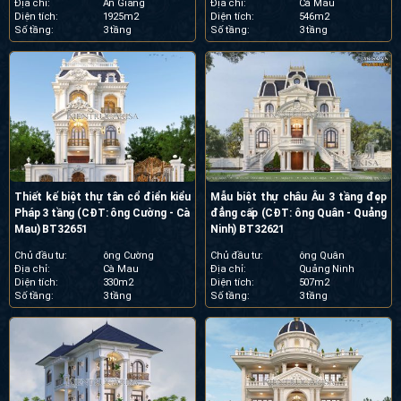
Địa chỉ:
An Giang
Địa chỉ:
Cà Mau
Diện tích:
1925m2
Diện tích:
546m2
Số tầng:
3 tầng
Số tầng:
3 tầng
Thiết kế biệt thự tân cổ điển kiểu
Mẫu biệt thự châu Âu 3 tầng đẹp
Pháp 3 tầng (CĐT: ông Cường - Cà
đẳng cấp (CĐT: ông Quân - Quảng
Mau) BT32651
Ninh) BT32621
Chủ đầu tư:
ông Cường
Chủ đầu tư:
ông Quân
Địa chỉ:
Cà Mau
Địa chỉ:
Quảng Ninh
Diện tích:
330m2
Diện tích:
507m2
Số tầng:
3 tầng
Số tầng:
3 tầng