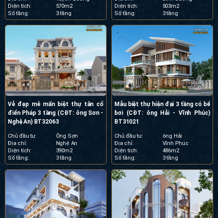
Diện tích:
570m2
Diện tích:
503m2
Số tầng:
3 tầng
Số tầng:
3 tầng
Vẻ đẹp mê mẩn biệt thự tân cổ
Mẫu biệt thự hiện đại 3 tầng có bể
điển Pháp 3 tầng (CĐT: ông Sơn -
bơi (CĐT: ông Hải - Vĩnh Phúc)
Nghệ An) BT32063
BT31021
Chủ đầu tư:
Ông Sơn
Chủ đầu tư:
ông Hải
Địa chỉ:
Nghệ An
Địa chỉ:
Vĩnh Phúc
Diện tích:
390m2
Diện tích:
486m2
Số tầng:
3 tầng
Số tầng:
3 tầng