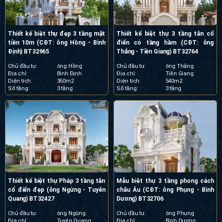
Thiết kế biệt thự đẹp 3 tầng mặt
Thiết kế biệt thự 3 tầng tân cổ
tiền 10m (CĐT: ông Hồng - Bình
điển có tầng hầm (CĐT: ông
Định) BT32965
Thắng - Tiền Giang) BT32764
Chủ đầu tư:
ông Hồng
Chủ đầu tư:
ông Thắng
Địa chỉ:
Bình Định
Địa chỉ:
Tiền Giang
Diện tích:
350m2
Diện tích:
540m2
Số tầng:
3 tầng
Số tầng:
3 tầng
Thiết kế biệt thự Pháp 3 tầng tân
Mẫu biệt thự 3 tầng phong cách
cổ điển đẹp (ông Ngừng - Tuyên
châu Âu (CĐT: ông Phụng - Bình
Quang) BT32427
Dương) BT32706
Chủ đầu tư:
ông Ngừng
Chủ đầu tư:
ông Phụng
Địa chỉ:
Tuyên Quang
Địa chỉ:
Bình Dương