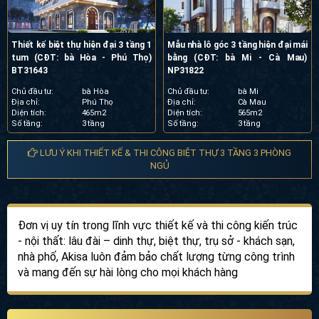
Thiết kế biệt thự hiện đại 3 tầng 1
Mẫu nhà lô góc 3 tầng hiện đại mái
tum (CĐT: bà Hòa - Phú Thọ)
bằng (CĐT: bà Mi - Cà Mau)
BT31643
NP31822
Chủ đầu tư:
bà Hòa
Chủ đầu tư:
bà Mi
Địa chỉ:
Phú Thọ
Địa chỉ:
Cà Mau
Diện tích:
465m2
Diện tích:
565m2
Số tầng:
3 tầng
Số tầng:
3 tầng
LƯU Ý KHI THIẾT KẾ & THI CÔNG BIỆT THỰ 3 TẦNG 3 PHÒNG
NGỦ
Đơn vị uy tín trong lĩnh vực thiết kế và thi công kiến trúc
- nội thất: lâu đài – dinh thự, biệt thự, trụ sở - khách sạn,
nhà phố, Akisa luôn đảm bảo chất lượng từng công trình
và mang đến sự hài lòng cho mọi khách hàng