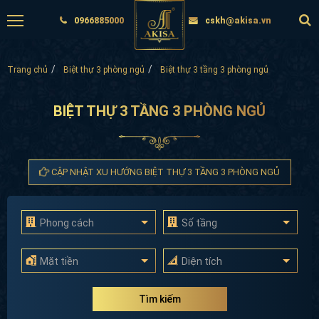
0966885000
cskh@akisa.vn
Trang chủ
Biệt thự 3 phòng ngủ
Biệt thự 3 tầng 3 phòng ngủ
BIỆT THỰ 3 TẦNG 3 PHÒNG NGỦ
CẬP NHẬT XU HƯỚNG BIỆT THỰ 3 TẦNG 3 PHÒNG NGỦ
Phong cách
Số tầng
Mặt tiền
Diện tích
Tìm kiếm