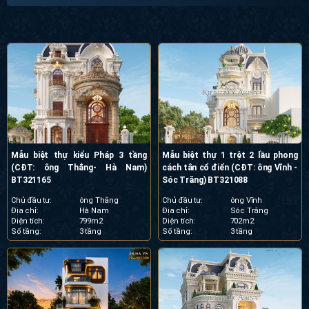
Mẫu biệt thự kiểu Pháp 3 tầng
Mẫu biệt thự 1 trệt 2 lầu phong
(CĐT: ông Thắng- Hà Nam)
cách tân cổ điển (CĐT: ông Vĩnh -
BT321165
Sóc Trăng) BT321088
Chủ đầu tư:
ông Thắng
Chủ đầu tư:
ông Vĩnh
Địa chỉ:
Hà Nam
Địa chỉ:
Sóc Trăng
Diện tích:
799m2
Diện tích:
702m2
Số tầng:
3 tầng
Số tầng:
3 tầng