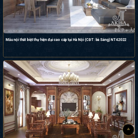
Mẫu nội thất biệt thự hiện đại cao cấp tại Hà Nội (CĐT: bà Sáng) NT42022