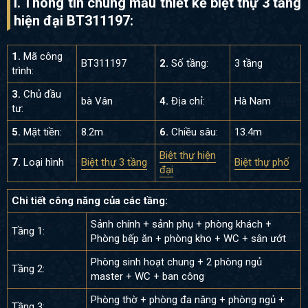
I. Thông tin chung mẫu thiết kế biệt thự 3 tầng
hiện đại BT311197:
1.
Mã công
BT311197
2.
Số tầng:
3 tầng
trình:
3.
Chủ đầu
bà Vân
4.
Địa chỉ:
Hà Nam
tư:
5.
Mặt tiền:
8.2m
6.
Chiều sâu:
13.4m
Biệt thự hiện
7.
Loại hình
Biệt thự 3 tầng
Biệt thự phố
đại
Chi tiết công năng của các tầng:
Sảnh chính + sảnh phụ + phòng khách +
Tầng 1:
Phòng bếp ăn + phòng kho + WC + sân ướt
Phòng sinh hoạt chung + 2 phòng ngủ
Tầng 2:
master + WC + ban công
Phòng thờ + phòng đa năng + phòng ngủ +
Tầng 3: