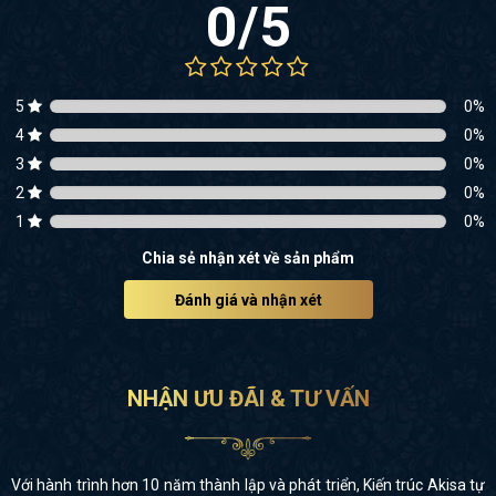
0
/5
5
0
%
4
0
%
3
0
%
2
0
%
1
0
%
Chia sẻ nhận xét về sản phẩm
Đánh giá và nhận xét
NHẬN ƯU ĐÃI & TƯ VẤN
Với hành trình hơn 10 năm thành lập và phát triển, Kiến trúc Akisa tự