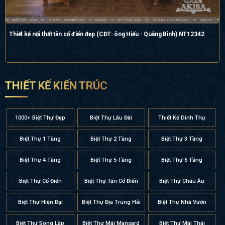
Thiết kế nội thất tân cổ điển đẹp (CĐT: ông Hiếu - Quảng Bình) NT12342
THIẾT KẾ KIẾN TRÚC
1000+ Biệt Thự Đẹp
Biệt Thự Lâu Đài
Thiết Kế Dinh Thự
Biệt Thự 1 Tầng
Biệt Thự 2 Tầng
Biệt Thự 3 Tầng
Biệt Thự 4 Tầng
Biệt Thự 5 Tầng
Biệt Thự 6 Tầng
Biệt Thự Cổ Điển
Biệt Thự Tân Cổ Điển
Biệt Thự Châu Âu
Biệt Thự Hiện Đại
Biệt Thự Địa Trung Hải
Biệt Thự Nhà Vườn
Biệt Thự Song Lập
Biệt Thự Mái Mansard
Biệt Thự Mái Thái