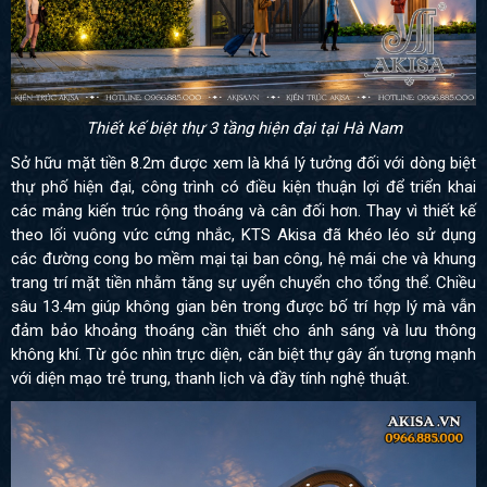
Thiết kế biệt thự 3 tầng hiện đại tại Hà Nam
Sở hữu mặt tiền 8.2m được xem là khá lý tưởng đối với dòng biệt
thự phố hiện đại, công trình có điều kiện thuận lợi để triển khai
các mảng kiến trúc rộng thoáng và cân đối hơn. Thay vì thiết kế
theo lối vuông vức cứng nhắc, KTS Akisa đã khéo léo sử dụng
các đường cong bo mềm mại tại ban công, hệ mái che và khung
trang trí mặt tiền nhằm tăng sự uyển chuyển cho tổng thể. Chiều
sâu 13.4m giúp không gian bên trong được bố trí hợp lý mà vẫn
đảm bảo khoảng thoáng cần thiết cho ánh sáng và lưu thông
không khí. Từ góc nhìn trực diện, căn biệt thự gây ấn tượng mạnh
với diện mạo trẻ trung, thanh lịch và đầy tính nghệ thuật.