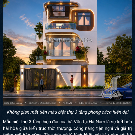
Không gian mặt tiền mẫu biệt thự 3 tầng phong cách hiện đại
Mẫu biệt thự 3 tầng hiện đại của bà Vân tại Hà Nam là sự kết hợp
hài hòa giữa kiến trúc thời thượng, công năng tiện nghi và giá trị
thẩm mỹ bền vững. Từ cách xử lý hình khối, vật liệu cho tới hệ