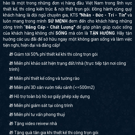
hào là một trong những đơn vị hàng đầu Việt Nam trong lĩnh vực
thiết kế, thi công kiến trúc & nội thất trọn gói. Đồng hành cùng quý
khách hàng là đội ngũ chuyên gia, KTS
"Nhân - Đức - Trí - Tín"
và
luôn mang trong mình
SỨ MỆNH
đem đến cho khách hàng những
công trình "
Đẳng Cấp - Chất Lượng"
để góp phần giúp cuộc sống
của khách hàng không chỉ
SỐNG
mà còn là
TẬN HƯỞNG
. Hãy tận
hưởng các ưu đãi để sở hữu ngay một không gian sống và làm việc
tiện nghi, hiện đại và đẳng cấp!
🎁 Giảm tới 50% phí thiết kế khi thi công trọn gói
🎁 Miễn phí khảo sát hiện trạng đất/nhà (trực tiếp tận nơi công
trình)
🎁 Miễn phí thiết kế cổng và tường rào
🎁 Miễn phí 3D sân vườn tiểu cảnh (<=500m2)
🎁 Hỗ trợ toàn bộ hồ sơ giấy phép xây dựng
🎁 Miễn phí giám sát tại công trình
🎁 Miễn phí tư vấn phong thuỷ
🎁 Tặng video reivew nhà
🎁 Tặng quà tân gia khi thiết kế thi công trọn gói