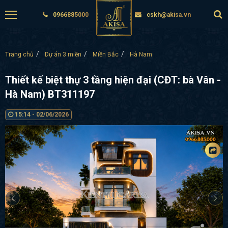
0966885000
cskh@akisa.vn
Trang chủ
Dự án 3 miền
Miền Bắc
Hà Nam
Thiết kế biệt thự 3 tầng hiện đại (CĐT: bà Vân -
Hà Nam) BT311197
15:14 - 02/06/2026