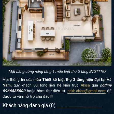
Mặt bằng công năng tầng 1 mẫu biệt thự 3 tầng BT311197
Mọi thông tin của
mẫu Thiết kế biệt thự 3 tầng hiện đại tại Hà
Nam,
quý khách vui lòng liên hệ kiến trúc
Akisa
qua
hotline
0966885000
hoặc hòm thư điện tử:
cskh.akisa@gmail.com
để
được tư vấn, hỗ trợ chu đáo!!!
Khách hàng đánh giá (
0
)