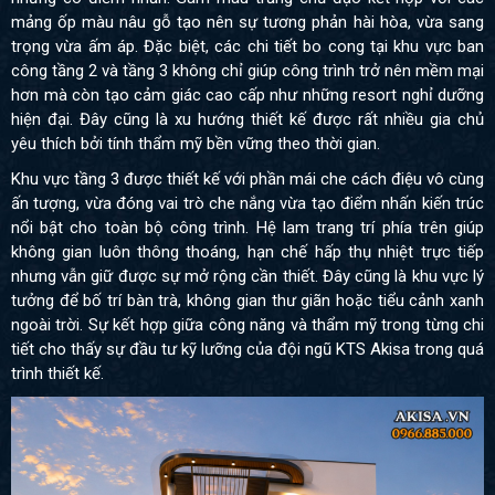
mảng ốp màu nâu gỗ tạo nên sự tương phản hài hòa, vừa sang
trọng vừa ấm áp. Đặc biệt, các chi tiết bo cong tại khu vực ban
công tầng 2 và tầng 3 không chỉ giúp công trình trở nên mềm mại
hơn mà còn tạo cảm giác cao cấp như những resort nghỉ dưỡng
hiện đại. Đây cũng là xu hướng thiết kế được rất nhiều gia chủ
yêu thích bởi tính thẩm mỹ bền vững theo thời gian.
Khu vực tầng 3 được thiết kế với phần mái che cách điệu vô cùng
ấn tượng, vừa đóng vai trò che nắng vừa tạo điểm nhấn kiến trúc
nổi bật cho toàn bộ công trình. Hệ lam trang trí phía trên giúp
không gian luôn thông thoáng, hạn chế hấp thụ nhiệt trực tiếp
nhưng vẫn giữ được sự mở rộng cần thiết. Đây cũng là khu vực lý
tưởng để bố trí bàn trà, không gian thư giãn hoặc tiểu cảnh xanh
ngoài trời. Sự kết hợp giữa công năng và thẩm mỹ trong từng chi
tiết cho thấy sự đầu tư kỹ lưỡng của đội ngũ KTS Akisa trong quá
trình thiết kế.