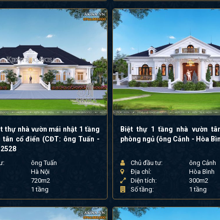
ệt thự nhà vườn mái nhật 1 tầng
Biệt thự 1 tầng nhà vườn tâ
 tân cổ điển (CĐT: ông Tuấn -
phòng ngủ (ông Cảnh - Hòa Bì
12528
ư:
ông Tuấn
Chủ đầu tư:
ông Cảnh
Hà Nội
Địa chỉ:
Hòa Bình
720m2
Diện tích:
300m2
1 tầng
Số tầng:
1 tầng