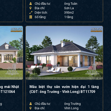
Chủ đầu tư:
ông Tuân
Địa chỉ:
Sơn La
Diện tích:
393m2
Số tầng:
1 tầng
ầng mái Nhật
Mẫu biệt thự sân vườn hiện đại 1 tầng
 BT121064
(CĐT: ông Trường - Vĩnh Long) BT11709
ng
Chủ đầu tư:
ông Trường
Địa chỉ:
Vĩnh Long