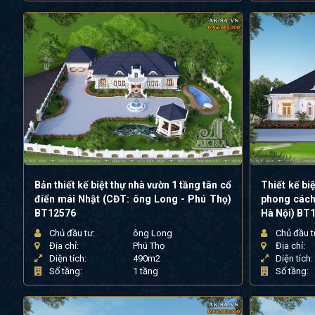
Bản thiết kế biệt thự nhà vườn 1 tầng tân cổ
Thiết kế bi
điển mái Nhật (CĐT: ông Long - Phú Thọ)
phong cách
BT12576
Hà Nội) BT
Chủ đầu tư:
ông Long
Chủ đầu t
Địa chỉ:
Phú Thọ
Địa chỉ:
Diện tích:
490m2
Diện tích:
Số tầng:
1 tầng
Số tầng: