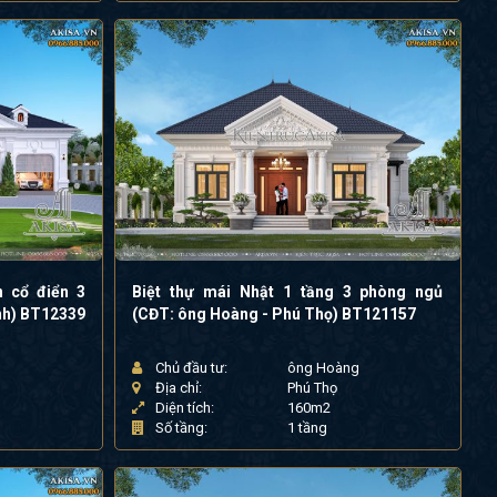
n cổ điển 3
Biệt thự mái Nhật 1 tầng 3 phòng ngủ
nh) BT12339
(CĐT: ông Hoàng - Phú Thọ) BT121157
Chủ đầu tư:
ông Hoàng
Địa chỉ:
Phú Thọ
Diện tích:
160m2
Số tầng:
1 tầng