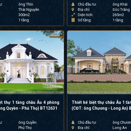
ư:
ông Thìn
Chủ đầu tư:
ông Khái
Thái Nguyên
Địa chỉ:
Sóc Trăng
300m2
Diện tích:
265m2
1 tầng
Số tầng:
1 tầng
ệt thự 1 tầng châu Âu 4 phòng
Thiết kế biệt thự châu Âu 1 t
ông Quyền - Phú Thọ) BT12631
(CĐT: ông Chương - Long An)
ư:
ông Quyền
Chủ đầu tư:
ông Chươ
Phú Thọ
Địa chỉ:
Long An