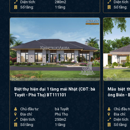
Diện tích:
280m2
Diện tích:
Số tầng:
1 tầng
Số tầng:
Biệt thự hiện đại 1 tầng mái Nhật (CĐT: bà
Mẫu biệt t
Tuyết - Phú Thọ) BT111101
ông Biển -
Chủ đầu tư:
bà Tuyết
Chủ đầu t
Địa chỉ:
Phú Thọ
Địa chỉ:
Diện tích:
250m2
Diện tích:
Số tầng:
1 tầng
Số tầng: