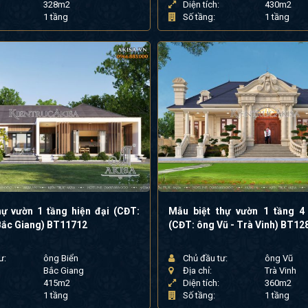
328m2
Diện tích:
430m2
1 tầng
Số tầng:
1 tầng
hự vườn 1 tầng hiện đại (CĐT:
Mẫu biệt thự vườn 1 tầng 4
 Bắc Giang) BT11712
(CĐT: ông Vũ - Trà Vinh) BT12
ư:
ông Biển
Chủ đầu tư:
ông Vũ
Bắc Giang
Địa chỉ:
Trà Vinh
415m2
Diện tích:
360m2
1 tầng
Số tầng:
1 tầng