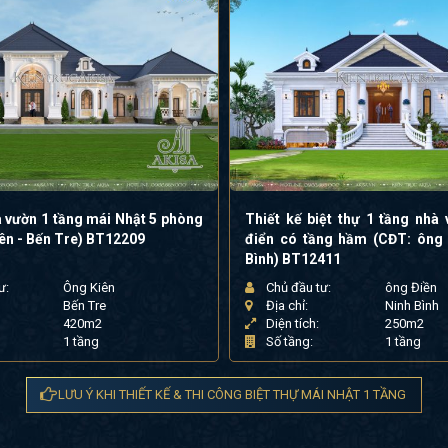
à vườn 1 tầng mái Nhật 5 phòng
Thiết kế biệt thự 1 tầng nhà 
ên - Bến Tre) BT12209
điển có tầng hầm (CĐT: ông 
Bình) BT12411
ư:
Ông Kiên
Chủ đầu tư:
ông Điền
Bến Tre
Địa chỉ:
Ninh Bình
420m2
Diện tích:
250m2
1 tầng
Số tầng:
1 tầng
LƯU Ý KHI THIẾT KẾ & THI CÔNG BIỆT THỰ MÁI NHẬT 1 TẦNG