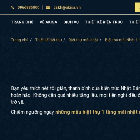
0966885000
cskh@akisa.vn
TRANG CHỦ
VỀ AKISA
DỊCH VỤ
THIẾT KẾ KIẾN TRÚC
THIẾT
Trang chủ
Thiết kế biệt thự
Biệt thự mái nhật
Biệt thự mái Nhật 1 
Bạn yêu thích nét tối giản, thanh bình của kiến trúc Nhật 
hoàn hảo. Không cần quá nhiều tầng lầu, mọi tiện nghi đều
trở về.
Chiêm ngưỡng ngay
những mẫu biệt thự 1 tầng mái nhật