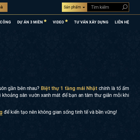
hà
Sản phẩm
 CÔNG
DỰ ÁN 3 MIỀN
VIDEO
TƯ VẤN XÂY DỰNG
LIÊN HỆ
 luôn gần bên nhau?
Biệt thự 1 tầng mái Nhật
chính là tổ ấm
ới khoảng sân vườn xanh mát để bạn an tâm thư giãn mỗi khi
ng
để kiến tạo nên không gian sống tinh tế và bền vững!