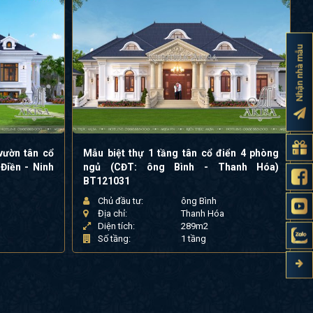
Nhận nhà mẫu
vườn tân cổ
Mẫu biệt thự 1 tầng tân cổ điển 4 phòng
Điền - Ninh
ngủ (CĐT: ông Bình - Thanh Hóa)
BT121031
Chủ đầu tư:
ông Bình
Địa chỉ:
Thanh Hóa
Diện tích:
289m2
Số tầng:
1 tầng