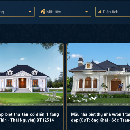
ầng
Mặt tiền
Diện tích
p biệt thự tân cổ điển 1 tầng
Mẫu nhà biệt thự nhà vườn 1 t
Thìn - Thái Nguyên) BT12514
đẹp (CĐT: ông Khái - Sóc Tră