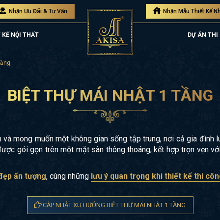
Nhận Ưu Đãi & Tư Vấn
Nhận Mẫu Thiết Kế N
 KẾ NỘI THẤT
DỰ ÁN THI
tầng
BIỆT THỰ MÁI NHẬT 1 TẦNG
Bản và mong muốn một không gian sống tập trung, nơi cả gia đình
 được gói gọn trên một mặt sàn thông thoáng, kết hợp trọn vẹn v
 đẹp ấn tượng
, cùng những
lưu ý quan trọng khi thiết kế thi cô
CẬP NHẬT XU HƯỚNG BIỆT THỰ MÁI NHẬT 1 TẦNG