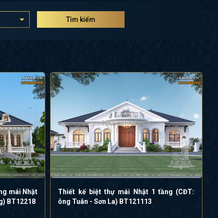
Tìm kiếm
ầng mái Nhật
Thiết kế biệt thự mái Nhật 1 tầng (CĐT:
ng) BT12218
ông Tuân - Sơn La) BT121113