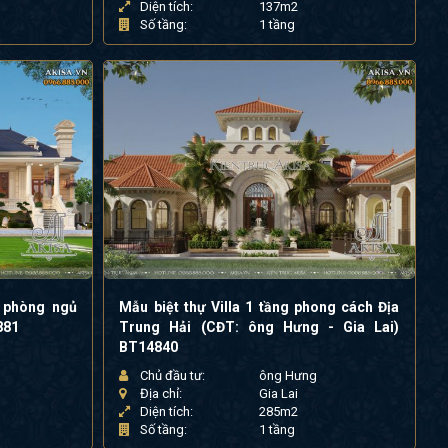
Diện tích:
137m2
Số tầng:
1 tầng
 phòng ngủ
Mẫu biệt thự Villa 1 tầng phong cách Địa
881
Trung Hải (CĐT: ông Hưng - Gia Lai)
BT14840
Chủ đầu tư:
ông Hưng
Địa chỉ:
Gia Lai
Diện tích:
285m2
Số tầng:
1 tầng