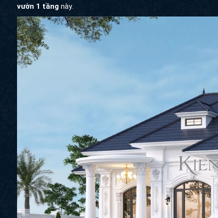
vườn 1 tầng
này.