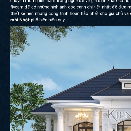
chuyên môn nhiều năm trong nghề để về gia đình khảo sát lô 
flycam để có những hình ảnh góc cạnh chi tiết nhất để đưa ra p
thiết kế nên những công trình hoàn hảo nhất cho gia chủ và 
mái Nhật
phổ biến hiện nay.