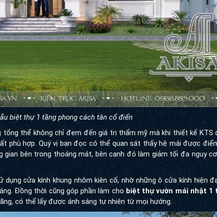
ẫu biệt thự 1 tầng phong cách tân cổ điển
g tổng thể không chỉ đem đến giá trị thẩm mỹ mà khi thiết kế KTS
 rất phù hợp. Quý vị bạn đọc có thể quan sát thấy hệ mái được điể
g gian bên trong thoáng mát, bên cạnh đó làm giảm tối đa nguy c
 dụng cửa kính khung nhôm kiên cố, nhờ những ô cửa kính hiện đạ
sáng. Đồng thời cũng góp phần làm cho
biệt thự vườn mái nhật 1
đãng, có thể lấy được ánh sáng tự nhiên từ mọi hướng.