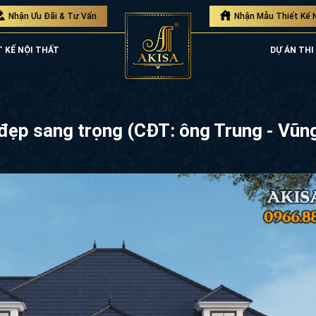
Nhận Ưu Đãi & Tư Vấn
Nhận Mẫu Thiết Kế 
T KẾ NỘI THẤT
DỰ ÁN THI
 đẹp sang trọng (CĐT: ông Trung - Vũ