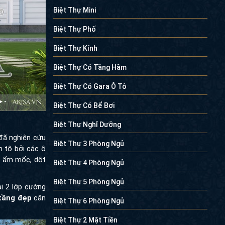
Biệt Thự Mini
Biệt Thự Phố
Biệt Thự Kính
Biệt Thự Có Tầng Hầm
Biệt Thự Có Gara Ô Tô
Biệt Thự Có Bể Bơi
Biệt Thự Nghỉ Dưỡng
 đã nghiên cứu
Biệt Thự 3 Phòng Ngủ
m tô bởi các ô
ơ ẩm mốc, dột
Biệt Thự 4 Phòng Ngủ
Biệt Thự 5 Phòng Ngủ
i 2 lớp cường
 tầng đẹp
cân
Biệt Thự 6 Phòng Ngủ
Biệt Thự 2 Mặt Tiền