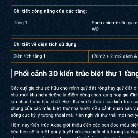
Chi tiết công năng của các tầng:
Tầng 1:
Sảnh chính + sân gia 
WC
Chi tiết về diện tích sử dụng:
Diện tích tầng 1
176m2 + 21m2 sảnh & 
Phối cảnh 3D kiến trúc biệt thự 1 tầ
Các quý gia chủ sở hữu cho mình quỹ đất rộng hay quỹ đất ở
như một khu nghỉ dưỡng là điểm dừng chân xung họp gia đình h
lựa chọn hoàn hảo nhất. Biệt thự vườn được các kiến trúc sư
chung của các mẫu biệt thự nhà vườn đều cảnh quan sân vườn
sống cực kỳ lý tưởng thoải mái, tiện nghi và thư thái một nơi 
Hôm nay Kiến trúc Akisa giới thiệu đến các bạn đọc mẫu bi
hứa hẹn sẽ là một gợi ý tuyệt vời cho ngôi nhà tương lai.
Nga