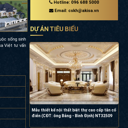
Hotline: 096 688 5000
Email: cskh@akisa.vn
DỰ ÁN TIÊU BIỂU
cuộc sống sinh
a Việt tư vấn
Mẫu thiết kế nội thất biệt thự cao cấp tân cổ
điển (CĐT: ông Bảng - Bình Định) NT32509