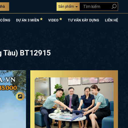
Nhà
Sản phẩm
 CÔNG
DỰ ÁN 3 MIỀN
VIDEO
TƯ VẤN XÂY DỰNG
LIÊN HỆ
ng Tàu) BT12915