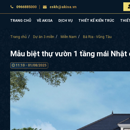
0966885000
cskh@akisa.vn
TRANG CHỦ
VỀ AKISA
DỊCH VỤ
THIẾT KẾ KIẾN TRÚC
THIẾ
Trang chủ
Dự án 3 miền
Miền Nam
Bà Rịa - Vũng Tàu
Mẫu biệt thự vườn 1 tầng mái Nhật
11:10 - 01/08/2025