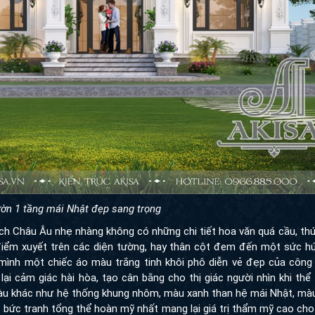
ườn 1 tầng mái Nhật đẹp sang trọng
 Châu Âu nhẹ nhàng không có những chi tiết hoa văn quá cầu, thức
điểm xuyết trên các diện tường, hay thân cột đem đến một sức hút
n mình một chiếc áo màu trắng tinh khôi phô diễn vẻ đẹp của công 
ại cảm giác hài hòa, tạo cân bằng cho thị giác người nhìn khi th
màu khác như hệ thống khung nhôm, màu xanh than hệ mái Nhật, màu
t bức tranh tổng thể hoàn mỹ nhất mang lại giá trị thẩm mỹ cao ch