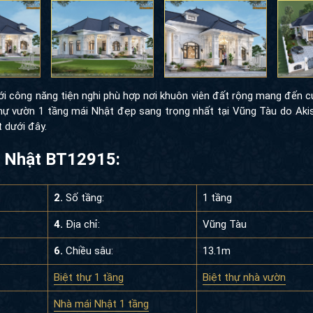
với công năng tiện nghi phù hợp nơi khuôn viên đất rộng mang đến 
hự vườn 1 tầng mái Nhật đẹp sang trọng nhất tại Vũng Tàu do Akis
t dưới đây.
i Nhật BT12915:
2.
Số tầng:
1 tầng
4.
Địa chỉ:
Vũng Tàu
6.
Chiều sâu:
13.1m
Biệt thự 1 tầng
Biệt thự nhà vườn
Nhà mái Nhật 1 tầng