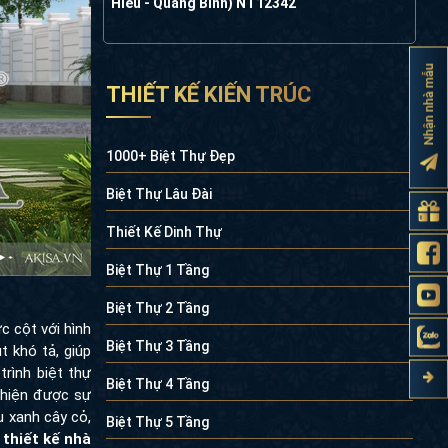
Hiếu - Quảng Bình) NT12342
Nhận nhà mẫu
THIẾT KẾ KIẾN TRÚC
1000+ Biệt Thự Đẹp
Biệt Thự Lâu Đài
Thiết Kế Dinh Thự
Biệt Thự 1 Tầng
Biệt Thự 2 Tầng
 cột với hình
Biệt Thự 3 Tầng
 khó tả, giúp
trình biệt thự
Biệt Thự 4 Tầng
ể hiện được sự
 xanh cây cỏ,
Biệt Thự 5 Tầng
o
thiết kế nhà