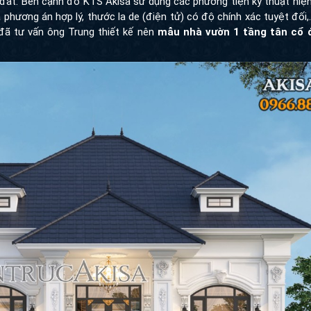
đất. Bên cạnh đó KTS Akisa sử dụng các phương tiện kỹ thuật hiện
hương án hợp lý, thước la de (điện tử) có độ chính xác tuyệt đối,..
đã tư vấn ông Trung thiết kế nên
mẫu nhà vườn 1 tầng tân cổ 