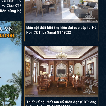
 đại nhất như
..vv. Giúp KTS
điển cùng hệ
Mẫu nội thất biệt thự hiện đại cao cấp tại Hà
Nội (CĐT: bà Sáng) NT42022
Thiết kế nội thất tân cổ điển đẹp (CĐT: ông