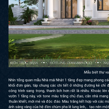
Mẫu biệt thự v
Nhìn tổng quan mẫu Nhà mái Nhật 1 tầng đẹp mang phong cách
khối đơn giản, tập chung các chi tiết ở những đường kẻ chỉ 
công trình sang trọng, thanh lịch hơn rất là nhiều. Khoác lê
vườn 1 tầng này, với tone màu trắng chủ đạo, căn nhà mang l
thuần khiết, mới mẻ và độc đáo. Màu trắng kết hợp với các 
ánh sáng vàng của hệ đèn chùm pha lê lung linh,… tạo nên mộ