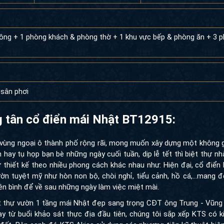
công + 1 phòng khách & phòng thờ + 1 khu vực bếp & phòng ăn + 3 
sân phơi
ng tân cổ điển mái Nhật BT12915:
 vùng ngoại ô thành phố rộng rãi, mong muốn xây dựng một không g
ay tụ họp bạn bè những ngày cuối tuần, dịp lễ tết thì biệt thự nh
 thiết kế theo nhiều phong cách khác nhau như: Hiện đại, cổ điển
 tuyệt mỹ như hòn non bộ, chòi nghỉ, tiểu cảnh, hồ cá,...mang đ
yên bình để về sau những ngày làm việc miệt mài.
ệt thự vườn 1 tầng mái Nhật đẹp sang trọng CĐT ông Trung - Vũn
y từ buổi khảo sát thực địa đầu tiên, chúng tôi sắp xếp KTS có k