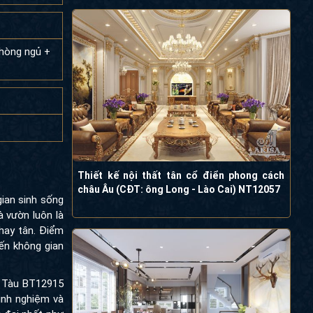
phòng ngủ +
Thiết kế nội thất tân cổ điển phong cách
châu Âu (CĐT: ông Long - Lào Cai) NT12057
ian sinh sống
à vườn luôn là
 hay tân. Điểm
ến không gian
g Tàu BT12915
inh nghiệm và