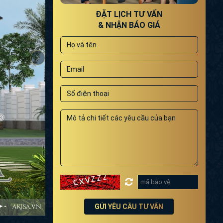
ĐẶT LỊCH TƯ VẤN
& NHẬN BÁO GIÁ
GỬI YÊU CẦU TƯ VẤN