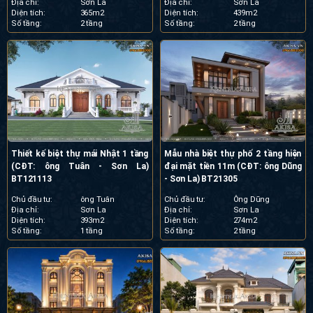
Địa chỉ:
Sơn La
Địa chỉ:
Sơn La
Diện tích:
365m2
Diện tích:
439m2
Số tầng:
2 tầng
Số tầng:
2 tầng
Thiết kế biệt thự mái Nhật 1 tầng
Mẫu nhà biệt thự phố 2 tầng hiện
(CĐT: ông Tuân - Sơn La)
đại mặt tiền 11m (CĐT: ông Dũng
BT121113
- Sơn La) BT21305
Chủ đầu tư:
ông Tuân
Chủ đầu tư:
Ông Dũng
Địa chỉ:
Sơn La
Địa chỉ:
Sơn La
Diện tích:
393m2
Diện tích:
274m2
Số tầng:
1 tầng
Số tầng:
2 tầng