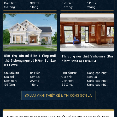
Diện tích:
393m2
Diện tích:
111m2
Số tầng:
1 tầng
Số tầng:
2 tầng
Biệt thự tân cổ điển 1 tầng mái
Thi công nội thất Vinhomes (Địa
thái 3 phòng ngủ (bà Hiền - Sơn La)
điểm: Sơn La) TC14004
BT12229
Chủ đầu tư:
Bà Hiền
Chủ đầu tư:
Đang cập nhật
Địa chỉ:
Sơn La
Địa chỉ:
Sơn La
Diện tích:
272m2
Diện tích:
Đang cập nhật
Số tầng:
1 tầng
Số tầng:
Đang cập nhật
LƯU Ý KHI THIẾT KẾ & THI CÔNG SƠN LA