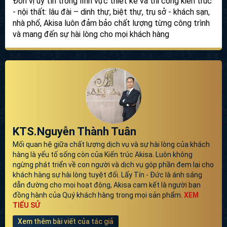
Đơn vị uy tín trong lĩnh vực thiết kế và thi công kiến trúc
- nội thất: lâu đài – dinh thự, biệt thự, trụ sở - khách sạn,
nhà phố, Akisa luôn đảm bảo chất lượng từng công trình
và mang đến sự hài lòng cho mọi khách hàng
KTS.Nguyễn Thành Tuân
Mối quan hệ giữa chất lượng dịch vụ và sự hài lòng của khách
hàng là yếu tố sống còn của Kiến trúc Akisa. Luôn không
ngừng phát triển về con người và dịch vụ góp phần đem lại cho
khách hàng sự hài lòng tuyệt đối. Lấy Tín - Đức là ánh sáng
dẫn đường cho mọi hoạt động, Akisa cam kết là người bạn
đồng hành của Quý khách hàng trong mọi sản phẩm.
XEM
TIỂU SỬ
Xem thêm bài viết của tác giả