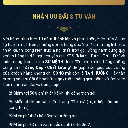
NHẬN ƯU ĐÃI & TƯ VẤN
Với hành trình hơn 10 năm thành lập và phát triển, Kiến trúc Akisa
tự hào là một trong những đơn vị hàng đầu Việt Nam trong lĩnh vực
thiết kế, thi công kiến trúc & nội thất trọn gói. Đồng hành cùng quý
khách hàng là đội ngũ chuyên gia, KTS
"Nhân - Đức - Trí - Tín"
và
luôn mang trong mình
SỨ MỆNH
đem đến cho khách hàng những
công trình "
Đẳng Cấp - Chất Lượng"
để góp phần giúp cuộc sống
của khách hàng không chỉ
SỐNG
mà còn là
TẬN HƯỞNG
. Hãy tận
hưởng các ưu đãi để sở hữu ngay một không gian sống và làm việc
tiện nghi, hiện đại và đẳng cấp!
🎁 Giảm tới 50% phí thiết kế khi thi công trọn gói
🎁 Miễn phí khảo sát hiện trạng đất/nhà (trực tiếp tận nơi
công trình)
🎁 Miễn phí thiết kế cổng và tường rào
🎁 Miễn phí 3D sân vườn tiểu cảnh (<=500m2)