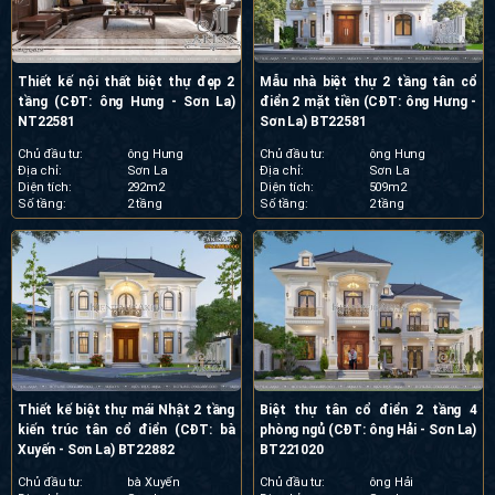
Thiết kế nội thất biệt thự đẹp 2
Mẫu nhà biệt thự 2 tầng tân cổ
tầng (CĐT: ông Hưng - Sơn La)
điển 2 mặt tiền (CĐT: ông Hưng -
NT22581
Sơn La) BT22581
Chủ đầu tư:
ông Hưng
Chủ đầu tư:
ông Hưng
Địa chỉ:
Sơn La
Địa chỉ:
Sơn La
Diện tích:
292m2
Diện tích:
509m2
Số tầng:
2 tầng
Số tầng:
2 tầng
Thiết kế biệt thự mái Nhật 2 tầng
Biệt thự tân cổ điển 2 tầng 4
kiến trúc tân cổ điển (CĐT: bà
phòng ngủ (CĐT: ông Hải - Sơn La)
Xuyến - Sơn La) BT22882
BT221020
Chủ đầu tư:
bà Xuyến
Chủ đầu tư:
ông Hải