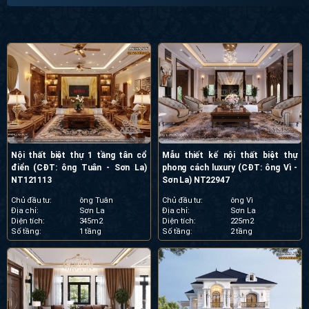
Nội thất biệt thự 1 tầng tân cổ
Mẫu thiết kế nội thất biệt thự
điển (CĐT: ông Tuân - Sơn La)
phong cách luxury (CĐT: ông Vì -
NT121113
Sơn La) NT22947
Chủ đầu tư:
ông Tuân
Chủ đầu tư:
ông Vì
Địa chỉ:
Sơn La
Địa chỉ:
Sơn La
Diện tích:
345m2
Diện tích:
225m2
Số tầng:
1 tầng
Số tầng:
2 tầng