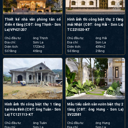
Thiết kế nhà văn phòng tân cổ
Hình ảnh thi công biệt thự 2 tầng
điển 4 tầng (CĐT: ông Thịnh - Sơn
mái Nhật (CĐT: ông Hải - Sơn La)
La) VP421207
TC221020-KT
Chủ đầu tư:
ông Thịnh
Chủ đầu tư:
ông Hải
Địa chỉ:
Sơn La
Địa chỉ:
Sơn La
Diện tích:
1723m2
Diện tích:
439m2
Số tầng:
4 tầng
Số tầng:
2 tầng
Hình ảnh thi công biệt thự 1 tầng
Mẫu tiểu cảnh sân vườn biệt thự 2
tại Hòa Bình (CĐT: ông Tuân - Sơn
tầng (CĐT: ông Hưng - Sơn La)
La) TC121113-KT
SV22581
Chủ đầu tư:
ông Tuân
Chủ đầu tư:
ông Hưng
Địa chỉ:
Sơn La
Địa chỉ:
Sơn La