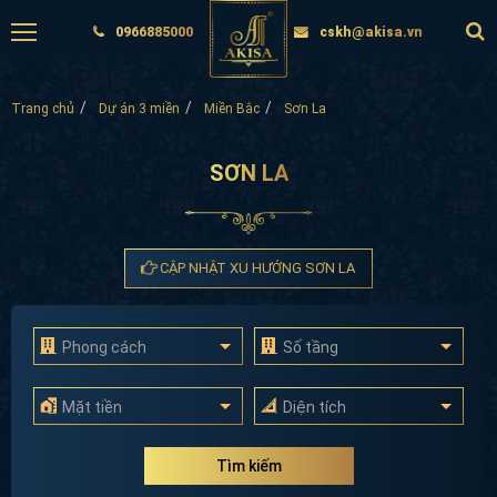
0966885000
cskh@akisa.vn
Trang chủ
Dự án 3 miền
Miền Bắc
Sơn La
SƠN LA
CẬP NHẬT XU HƯỚNG SƠN LA
Phong cách
Số tầng
Mặt tiền
Diện tích
Tìm kiếm