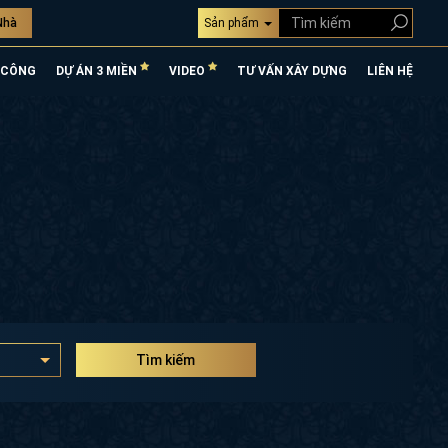
Nhà
Sản phẩm
 CÔNG
DỰ ÁN 3 MIỀN
VIDEO
TƯ VẤN XÂY DỰNG
LIÊN HỆ
Tìm kiếm