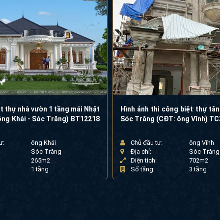
t thự nhà vườn 1 tầng mái Nhật
Hình ảnh thi công biệt thự tân
ông Khái - Sóc Trăng) BT12218
Sóc Trăng (CĐT: ông Vĩnh) T
ư:
ông Khái
Chủ đầu tư:
ông Vĩnh
Sóc Trăng
Địa chỉ:
Sóc Trăng
265m2
Diện tích:
702m2
1 tầng
Số tầng:
3 tầng