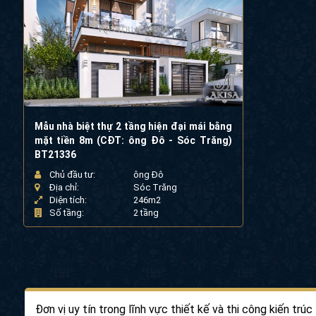
Mẫu nhà biệt thự 2 tầng hiện đại mái bằng
mặt tiền 8m (CĐT: ông Đô - Sóc Trăng)
BT21336
Chủ đầu tư:
ông Đô
Địa chỉ:
Sóc Trăng
Diện tích:
246m2
Số tầng:
2 tầng
Đơn vị uy tín trong lĩnh vực thiết kế và thi công kiến trúc