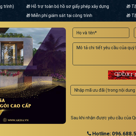
g trình)
🎁 Hỗ trợ toàn bộ hồ sơ giấy phép xây dựng
🎁 T
🎁 Miễn phí giám sát tại công trình
🎁 Tặ
Sau khi nhận được yêu cầu của Quý
Hotline: 096.688.