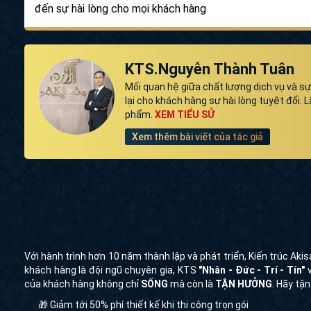
đến sự hài lòng cho mọi khách hàng
KTS.Nguyễn Thành Tuân
Mối quan hệ giữa chất lượng dịch vụ và sự
lại cho khách hàng sự hài lòng tuyệt đối
phẩm.
XEM TIỂU SỬ
Xem thêm bài viết của tác giả
Với hành trình hơn 10 năm thành lập và phát triển, Kiến trúc Akis
khách hàng là đội ngũ chuyên gia, KTS
"Nhân - Đức - Trí - Tín"
v
của khách hàng không chỉ
SỐNG
mà còn là
TẬN HƯỞNG
. Hãy tậ
🎁 Giảm tới 50% phí thiết kế khi thi công trọn gói