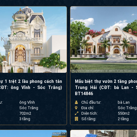
ự 1 trệt 2 lầu phong cách tân
Mẫu biệt thự vườn 2 tầng pho
CĐT: ông Vĩnh - Sóc Trăng)
Trung Hải (CĐT: bà Lan - 
BT14846
ư:
ông Vĩnh
Chủ đầu tư:
bà Lan
Sóc Trăng
Địa chỉ:
Sóc Trăng
702m2
Diện tích:
550m2
3 tầng
Số tầng:
2 tầng