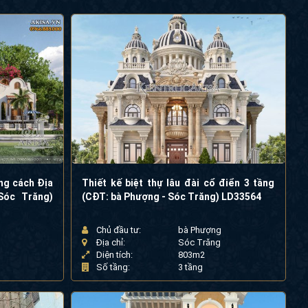
ng cách Địa
Thiết kế biệt thự lâu đài cổ điển 3 tầng
Sóc Trăng)
(CĐT: bà Phượng - Sóc Trăng) LD33564
Chủ đầu tư:
bà Phượng
Địa chỉ:
Sóc Trăng
Diện tích:
803m2
Số tầng:
3 tầng