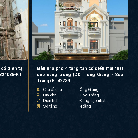
 cổ điển tại
Mẫu nhà phố 4 tầng tân cổ điển mái thái
C321088-KT
đẹp sang trọng (CĐT: ông Giang - Sóc
Trăng) BT42239
Chủ đầu tư:
Ông Giang
Địa chỉ:
Sóc Trăng
Diện tích:
Đang cập nhật
Số tầng:
4 tầng