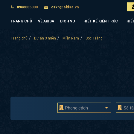
0966885000
cskh@akisa.vn
TRANG CHỦ
VỀ AKISA
DỊCH VỤ
THIẾT KẾ KIẾN TRÚC
THIẾ
Trang chủ
Dự án 3 miền
Miền Nam
Sóc Trăng
Phong cách
Số t