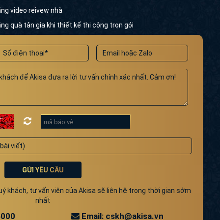
ặng video reivew nhà
ng quà tân gia khi thiết kế thi công trọn gói
GỬI YÊU CẦU
 khách, tư vấn viên của Akisa sẽ liên hệ trong thời gian sớm
nhất
5000
Email: cskh@akisa.vn