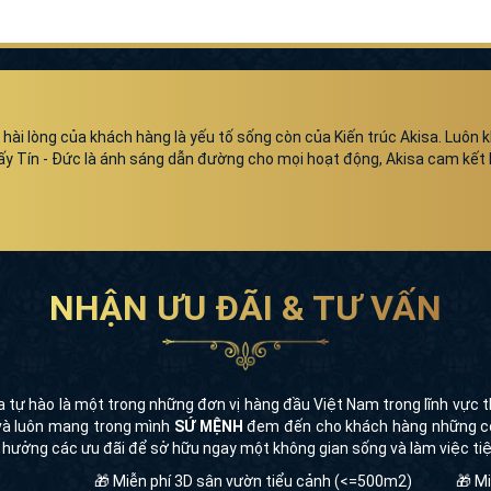
 hài lòng của khách hàng là yếu tố sống còn của Kiến trúc Akisa. Luôn
. Lấy Tín - Đức là ánh sáng dẫn đường cho mọi hoạt động, Akisa cam kế
NHẬN ƯU ĐÃI & TƯ VẤN
a tự hào là một trong những đơn vị hàng đầu Việt Nam trong lĩnh vực th
à luôn mang trong mình
SỨ MỆNH
đem đến cho khách hàng những cô
n hưởng các ưu đãi để sở hữu ngay một không gian sống và làm việc tiện
🎁 Miễn phí 3D sân vườn tiểu cảnh (<=500m2)
🎁 M