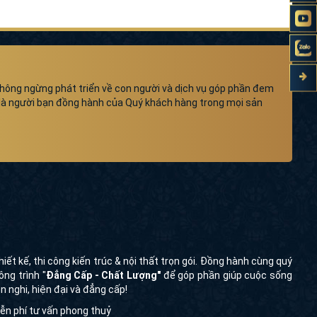
 không ngừng phát triển về con người và dịch vụ góp phần đem
t là người bạn đồng hành của Quý khách hàng trong mọi sản
iết kế, thi công kiến trúc & nội thất trọn gói. Đồng hành cùng quý
ng trình "
Đẳng Cấp - Chất Lượng"
để góp phần giúp cuộc sống
 nghi, hiện đại và đẳng cấp!
iễn phí tư vấn phong thuỷ