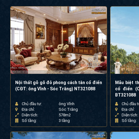
Nội thất gỗ gõ đỏ phong cách tân cổ điển
Mẫu biệt th
(CĐT: ông Vĩnh - Sóc Trăng) NT321088
cổ điển (
BT321088
Chủ đầu tư:
ông Vĩnh
Chủ đầu t
Địa chỉ:
Sóc Trăng
Địa chỉ:
Diện tích:
578m2
Diện tích:
Số tầng:
3 tầng
Số tầng: