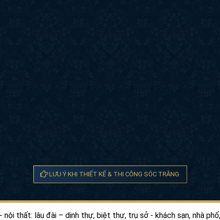
LƯU Ý KHI THIẾT KẾ & THI CÔNG SÓC TRĂNG
 - nội thất: lâu đài – dinh thự, biệt thự, trụ sở - khách sạn, nhà