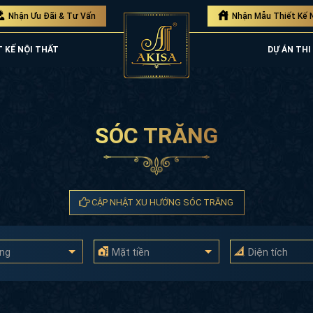
Nhận Ưu Đãi & Tư Vấn
Nhận Mẫu Thiết Kế 
T KẾ NỘI THẤT
DỰ ÁN THI
SÓC TRĂNG
CẬP NHẬT XU HƯỚNG SÓC TRĂNG
ầng
Mặt tiền
Diện tích