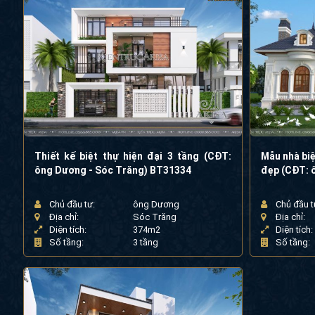
Thiết kế biệt thự hiện đại 3 tầng (CĐT:
Mẫu nhà biệ
ông Dương - Sóc Trăng) BT31334
đẹp (CĐT: 
Chủ đầu tư:
ông Dương
Chủ đầu t
Địa chỉ:
Sóc Trăng
Địa chỉ:
Diện tích:
374m2
Diện tích:
Số tầng:
3 tầng
Số tầng: