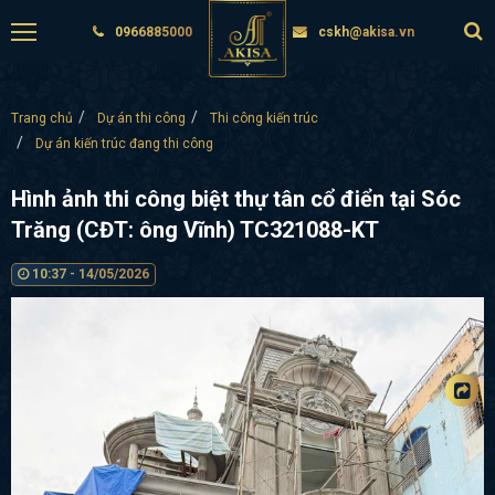
0966885000
cskh@akisa.vn
Trang chủ
Dự án thi công
Thi công kiến trúc
Dự án kiến trúc đang thi công
Hình ảnh thi công biệt thự tân cổ điển tại Sóc
Trăng (CĐT: ông Vĩnh) TC321088-KT
10:37 - 14/05/2026