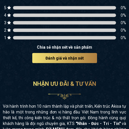
5
0
%
4
0
%
3
0
%
2
0
%
1
0
%
Chia sẻ nhận xét về sản phẩm
Đánh giá và nhận xét
NHẬN ƯU ĐÃI & TƯ VẤN
Với hành trình hơn 10 năm thành lập và phát triển, Kiến trúc Akisa tự
hào là một trong những đơn vị hàng đầu Việt Nam trong lĩnh vực
thiết kế, thi công kiến trúc & nội thất trọn gói. Đồng hành cùng quý
khách hàng là đội ngũ chuyên gia, KTS
"Nhân - Đức - Trí - Tín"
và