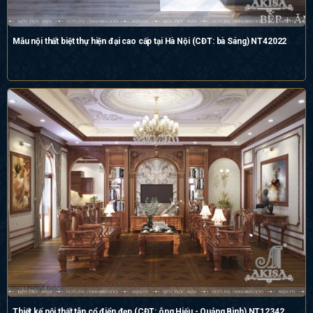
Mẫu nội thất biệt thự hiện đại cao cấp tại Hà Nội (CĐT: bà Sáng) NT42022
Thiết kế nội thất tân cổ điển đẹp (CĐT: ông Hiếu - Quảng Bình) NT12342