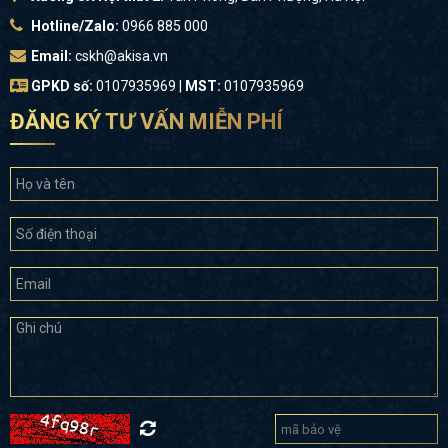
Hotline/Zalo:
0966 885 000
Email:
cskh@akisa.vn
GPKD số:
0107935969 |
MST:
0107935969
ĐĂNG KÝ TƯ VẤN MIỄN PHÍ