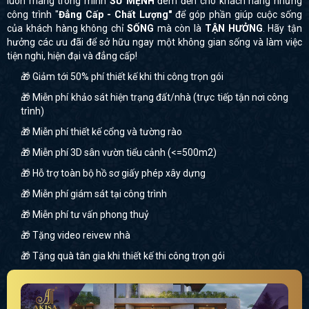
luôn mang trong mình
SỨ MỆNH
đem đến cho khách hàng những
công trình "
Đẳng Cấp - Chất Lượng"
để góp phần giúp cuộc sống
của khách hàng không chỉ
SỐNG
mà còn là
TẬN HƯỞNG
. Hãy tận
hưởng các ưu đãi để sở hữu ngay một không gian sống và làm việc
tiện nghi, hiện đại và đẳng cấp!
🎁 Giảm tới 50% phí thiết kế khi thi công trọn gói
🎁 Miễn phí khảo sát hiện trạng đất/nhà (trực tiếp tận nơi công
trình)
🎁 Miễn phí thiết kế cổng và tường rào
🎁 Miễn phí 3D sân vườn tiểu cảnh (<=500m2)
🎁 Hỗ trợ toàn bộ hồ sơ giấy phép xây dựng
🎁 Miễn phí giám sát tại công trình
🎁 Miễn phí tư vấn phong thuỷ
🎁 Tặng video reivew nhà
🎁 Tặng quà tân gia khi thiết kế thi công trọn gói