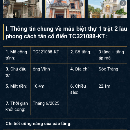
I. Thông tin chung về mẫu biệt thự 1 trệt 2 lầu
phong cách tân cổ điển TC321088-KT :
1.
Mã công
TC321088-KT
2.
Số tầng:
3 tầng + tầng
trình:
áp mái
3.
Chủ đầu
ông Vĩnh
4.
Địa chỉ:
Sóc Trăng
tư:
5.
Mặt tiền:
10.4m
6.
Chiều
22.1m
sâu:
7.
Thời gian
Tháng 6/2025
khởi công:
Chi tiết công năng của các tầng: