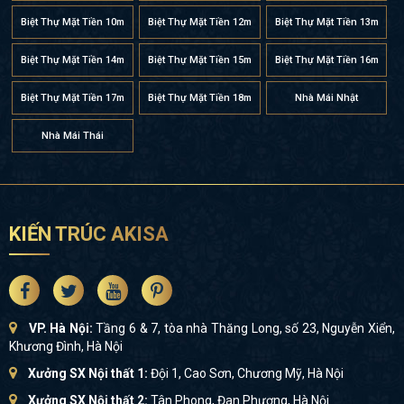
Biệt Thự Mặt Tiền 10m
Biệt Thự Mặt Tiền 12m
Biệt Thự Mặt Tiền 13m
Biệt Thự Mặt Tiền 14m
Biệt Thự Mặt Tiền 15m
Biệt Thự Mặt Tiền 16m
Biệt Thự Mặt Tiền 17m
Biệt Thự Mặt Tiền 18m
Nhà Mái Nhật
Nhà Mái Thái
KIẾN TRÚC AKISA
VP. Hà Nội:
Tầng 6 & 7, tòa nhà Thăng Long, số 23, Nguyễn Xiển,
Khương Đình, Hà Nội
Xưởng SX Nội thất 1:
Đội 1, Cao Sơn, Chương Mỹ, Hà Nội
Xưởng SX Nội thất 2:
Tân Phong, Đan Phượng, Hà Nội