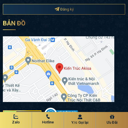
Đăng ký
BẢN ĐỒ
Chính sách bảo mật
Zalo
Hotline
Y/c Gọi lại
Ưu Đãi