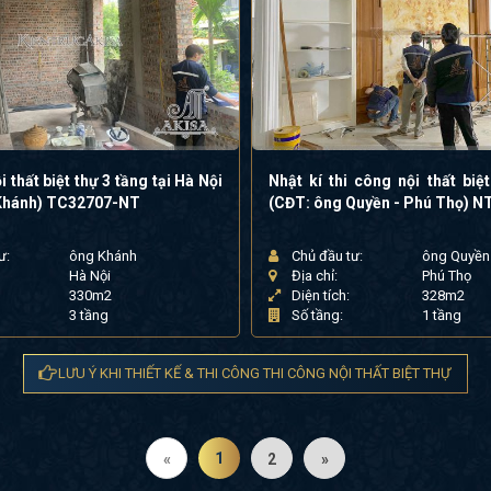
 thất biệt thự 3 tầng tại Hà Nội
Nhật kí thi công nội thất biệ
Khánh) TC32707-NT
(CĐT: ông Quyền - Phú Thọ) 
ư:
ông Khánh
Chủ đầu tư:
ông Quyền
Hà Nội
Địa chỉ:
Phú Thọ
330m2
Diện tích:
328m2
3 tầng
Số tầng:
1 tầng
LƯU Ý KHI THIẾT KẾ & THI CÔNG THI CÔNG NỘI THẤT BIỆT THỰ
1
«
2
»