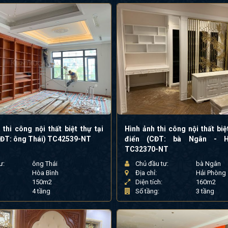
 thi công nội thất biệt thự tại
Hình ảnh thi công nội thất biệ
CĐT: ông Thái) TC42539-NT
điển (CĐT: bà Ngân - H
TC32370-NT
ư:
ông Thái
Chủ đầu tư:
bà Ngân
Hòa Bình
Địa chỉ:
Hải Phòng
150m2
Diện tích:
160m2
4 tầng
Số tầng:
3 tầng