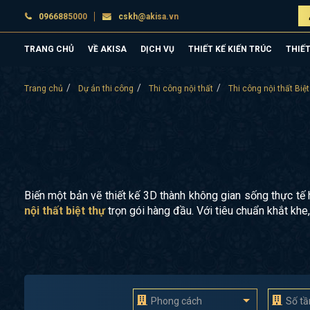
0966885000
cskh@akisa.vn
TRANG CHỦ
VỀ AKISA
DỊCH VỤ
THIẾT KẾ KIẾN TRÚC
THIẾT
Trang chủ
Dự án thi công
Thi công nội thất
Thi công nội thất Biệt
Biến một bản vẽ thiết kế 3D thành không gian sống thực tế 
nội thất biệt thự
trọn gói hàng đầu. Với tiêu chuẩn khắt khe,
Phong cách
Số t