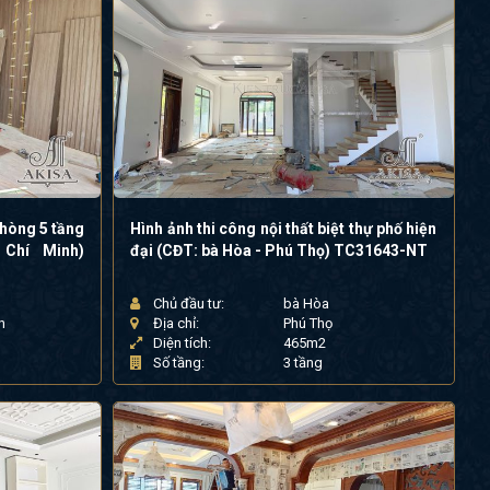
phòng 5 tầng
Hình ảnh thi công nội thất biệt thự phố hiện
Chí Minh)
đại (CĐT: bà Hòa - Phú Thọ) TC31643-NT
Chủ đầu tư:
bà Hòa
h
Địa chỉ:
Phú Thọ
Diện tích:
465m2
g
Số tầng:
3 tầng