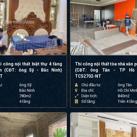
i công nội thất biệt thự 4 tầng
Thi công nội thất tòa nhà văn 
ển (CĐT: ông Sỹ - Bắc Ninh)
(CĐT: ông Tân - TP Hồ 
NT
TC52702-NT
ư:
ông Sỹ
Chủ đầu tư:
ông Tân
Bắc Ninh
Địa chỉ:
Hồ Chí Min
780m2
Diện tích:
840m2
4 tầng
Số tầng:
Trên 4 tần