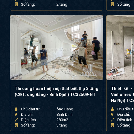
Số tầng:
2 tầng
Số tầng:
Thi công hoàn thiện nội thất biệt thự 3 tầng
Thiết kế -
(CĐT: ông Bảng - Bình Định) TC32509-NT
Vinhomes 
Hà Nội) TC
Chủ đầu tư:
ông Bảng
Chủ đầu t
Địa chỉ:
Bình Định
Địa chỉ:
Diện tích:
280m2
Diện tích:
Số tầng:
3 tầng
Số tầng: