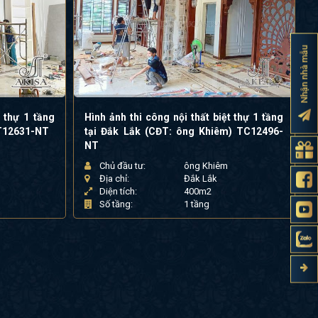
Nhận nhà mẫu
t thự 1 tầng
Hình ảnh thi công nội thất biệt thự 1 tầng
NT12631-NT
tại Đắk Lắk (CĐT: ông Khiêm) TC12496-
NT
Chủ đầu tư:
ông Khiêm
Địa chỉ:
Đắk Lắk
Diện tích:
400m2
Số tầng:
1 tầng