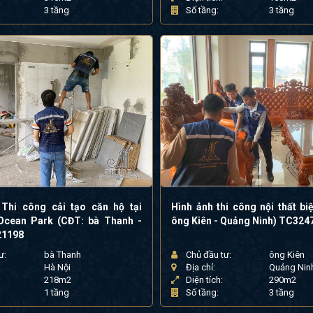
3 tầng
Số tầng:
3 tầng
 Thi công cải tạo căn hộ tại
Hình ảnh thi công nội thất bi
Ocean Park (CĐT: bà Thanh -
ông Kiên - Quảng Ninh) TC32
21198
ư:
bà Thanh
Chủ đầu tư:
ông Kiên
Hà Nội
Địa chỉ:
Quảng Nin
218m2
Diện tích:
290m2
1 tầng
Số tầng:
3 tầng