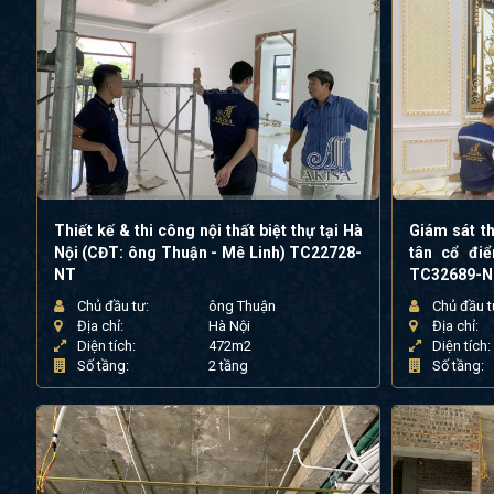
Thiết kế & thi công nội thất biệt thự tại Hà
Giám sát th
Nội (CĐT: ông Thuận - Mê Linh) TC22728-
tân cổ đi
NT
TC32689-
Chủ đầu tư:
ông Thuận
Chủ đầu t
Địa chỉ:
Hà Nội
Địa chỉ:
Diện tích:
472m2
Diện tích:
Số tầng:
2 tầng
Số tầng: