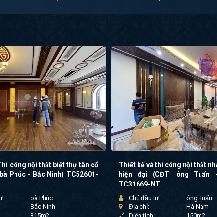
hi công nội thất biệt thự tân cổ
Thiết kế và thi công nội thất nhà phố 3 tầng
 bà Phúc - Bắc Ninh) TC52601-
hiện đại (CĐT: ông Tuấn
TC31669-NT
ư:
bà Phúc
Chủ đầu tư:
ông Tuấn
Bắc Ninh
Địa chỉ:
Hà Nam
315m2
Diện tích:
150m2