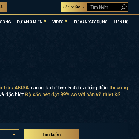
hà
Sản phẩm
 CÔNG
DỰ ÁN 3 MIỀN
VIDEO
TƯ VẤN XÂY DỰNG
LIÊN HỆ
n trúc AKISA
, chúng tôi tự hào là đơn vị tổng thầu
thi công
và đặc biệt:
Độ sắc nét đạt 99% so với bản vẽ thiết kế.
Tìm kiếm