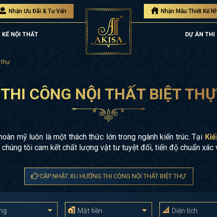
Nhận Ưu Đãi & Tư Vấn
Nhận Mẫu Thiết Kế N
 KẾ NỘI THẤT
DỰ ÁN THI
 thự
THI CÔNG NỘI THẤT BIỆT THỰ
hoàn mỹ luôn là một thách thức lớn trong ngành kiến trúc. Tại
Kiế
 chúng tôi cam kết chất lượng vật tư tuyệt đối, tiến độ chuẩn xác 
CẬP NHẬT XU HƯỚNG THI CÔNG NỘI THẤT BIỆT THỰ
ầng
Mặt tiền
Diện tích