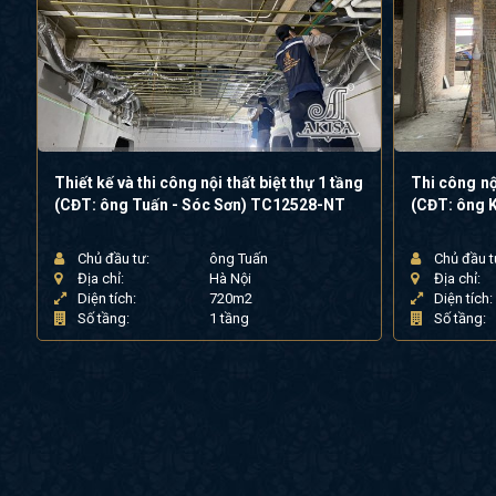
Thiết kế và thi công nội thất biệt thự 1 tầng
Thi công nội
(CĐT: ông Tuấn - Sóc Sơn) TC12528-NT
(CĐT: ông 
Chủ đầu tư:
ông Tuấn
Chủ đầu t
Địa chỉ:
Hà Nội
Địa chỉ:
Diện tích:
720m2
Diện tích:
Số tầng:
1 tầng
Số tầng: