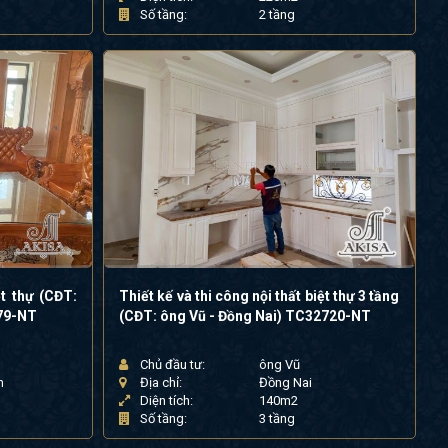
Số tầng:
2 tầng
ệt thự (CĐT:
Thiết kế và thi công nội thất biệt thự 3 tầng
479-NT
(CĐT: ông Vũ - Đồng Nai) TC32720-NT
Chủ đầu tư:
ông Vũ
h
Địa chỉ:
Đồng Nai
Diện tích:
140m2
Số tầng:
3 tầng