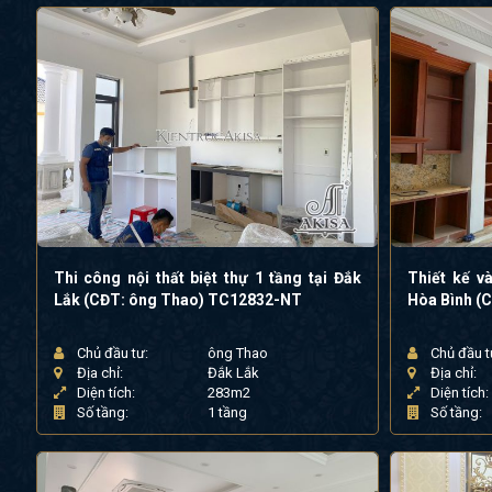
Thi công nội thất biệt thự 1 tầng tại Đắk
Thiết kế và
Lắk (CĐT: ông Thao) TC12832-NT
Hòa Bình (
Chủ đầu tư:
ông Thao
Chủ đầu t
Địa chỉ:
Đắk Lắk
Địa chỉ:
Diện tích:
283m2
Diện tích:
Số tầng:
1 tầng
Số tầng: