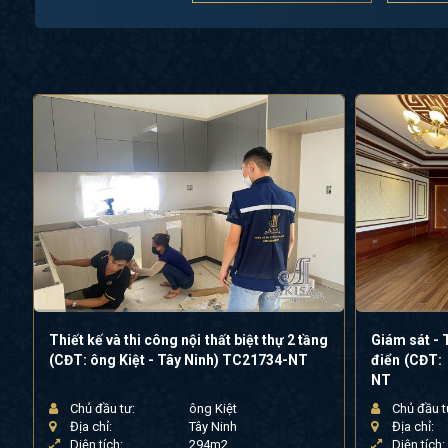
Thiết kế và thi công nội thất biệt thự 2 tầng
Giám sát - T
(CĐT: ông Kiệt - Tây Ninh) TC21734-NT
điển (CĐT:
NT
Chủ đầu tư:
ông Kiệt
Chủ đầu t
Địa chỉ:
Tây Ninh
Địa chỉ:
Diện tích:
294m2
Diện tích: