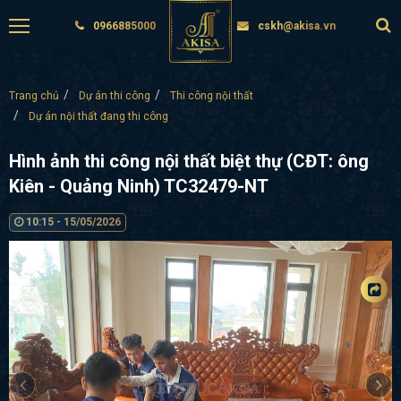
0966885000
cskh@akisa.vn
Trang chủ
Dự án thi công
Thi công nội thất
Dự án nội thất đang thi công
Hình ảnh thi công nội thất biệt thự (CĐT: ông
Kiên - Quảng Ninh) TC32479-NT
10:15 - 15/05/2026