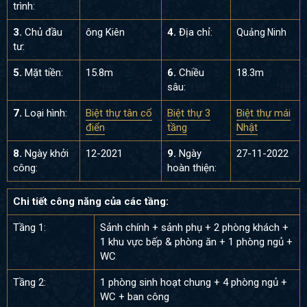
trình:
3.
Chủ đầu
ông Kiên
4.
Địa chỉ:
Quảng Ninh
tư:
5.
Mặt tiền:
15.8m
6.
Chiều
18.3m
sâu:
7.
Loại hình:
Biệt thự tân cổ
Biệt thự 3
Biệt thự mái
điển
tầng
Nhật
8.
Ngày khởi
12-2021
9.
Ngày
27-11-2022
công:
hoàn thiện:
Chi tiết công năng của các tầng:
Tầng 1:
Sảnh chính + sảnh phụ + 2 phòng khách +
1 khu vực bếp & phòng ăn + 1 phòng ngủ +
WC
Tầng 2:
1 phòng sinh hoạt chung + 4 phòng ngủ +
WC + ban công