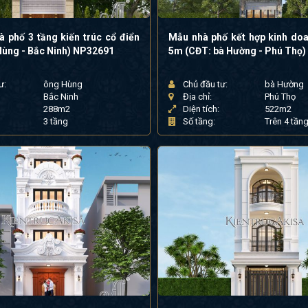
à phố 3 tầng kiến trúc cổ điển
Mẫu nhà phố kết hợp kinh doa
Hùng - Bắc Ninh) NP32691
5m (CĐT: bà Hường - Phú Thọ
ư:
ông Hùng
Chủ đầu tư:
bà Hường
Bắc Ninh
Địa chỉ:
Phú Thọ
288m2
Diện tích:
522m2
3 tầng
Số tầng:
Trên 4 tần