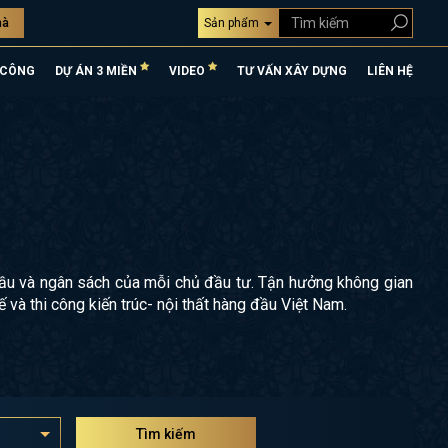
hà
Sản phẩm
 CÔNG
DỰ ÁN 3 MIỀN
VIDEO
TƯ VẤN XÂY DỰNG
LIÊN HỆ
 cầu và ngân sách của mỗi chủ đầu tư. Tận hưởng không gian
ế và thi công kiến trúc- nội thất hàng đầu Việt Nam.
Tìm kiếm