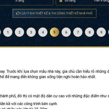
3 tầng
Số tầng:
Trên 4 tần
LƯU Ý KHI THIẾT KẾ & THI CÔNG THIẾT KẾ NHÀ PHỐ
5
1
2
3
4
6
7
8
9
 nay. Trước khi lựa chọn mẫu nhà này, gia chủ cần hiểu rõ những
chế để mang đến không gian sống tiện nghi hoàn hảo nhất.
 thành phố, đô thị có mật độ dân cư cao với những đặc điểm như 
liền kề với các công trình bên cạnh.