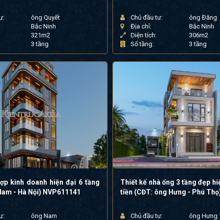
ư:
ông Quyết
Chủ đầu tư:
ông Đăng
Bắc Ninh
Địa chỉ:
Bắc Ninh
321m2
Diện tích:
306m2
3 tầng
Số tầng:
3 tầng
ợp kinh doanh hiện đại 6 tầng
Thiết kế nhà ống 3 tầng đẹp hi
Nam - Hà Nội) NVP611141
tiền (CĐT: ông Hưng - Phú Th
ư:
ông Nam
Chủ đầu tư:
ông Hưng