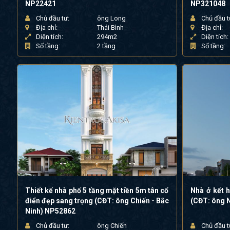
NP22421
NP321048
Chủ đầu tư:
ông Long
Chủ đầu t
Địa chỉ:
Thái Bình
Địa chỉ:
Diện tích:
294m2
Diện tích:
Số tầng:
2 tầng
Số tầng:
Thiết kế nhà phố 5 tầng mặt tiền 5m tân cổ
Nhà ở kết h
điển đẹp sang trọng (CĐT: ông Chiến - Bắc
(CĐT: ông 
Ninh) NP52862
Chủ đầu tư:
ông Chiến
Chủ đầu t