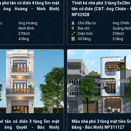
à phố tân cổ điển 4 tầng 5m mặt
Thiết kế nhà phố 3 tầng 5x20m
: ông Hoàng - Ninh Bình)
tân cổ điển (CĐT: ông Chiến -
NP32928
ư:
ông Hoàng
Chủ đầu tư:
ông Chiến
Ninh Bình
Địa chỉ:
Quảng Nin
270m2
Diện tích:
250m2
4 tầng
Số tầng:
3 tầng
ố tân cổ điển 3 tầng 5m mặt
Mẫu nhà phố 3 tầng mặt tiền 5
T: ông Quyết - Bắc Ninh)
Đăng - Bắc Ninh) NP311127