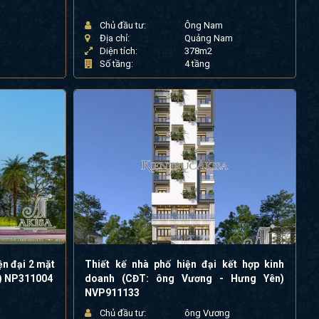
Chủ đầu tư:
Ông Nam
Địa chỉ:
Quảng Nam
Diện tích:
378m2
Số tầng:
4 tầng
ện đại 2 mặt
Thiết kế nhà phố hiện đại kết hợp kinh
ọ) NP311004
doanh (CĐT: ông Vương - Hưng Yên)
NVP911133
Chủ đầu tư:
ông Vương