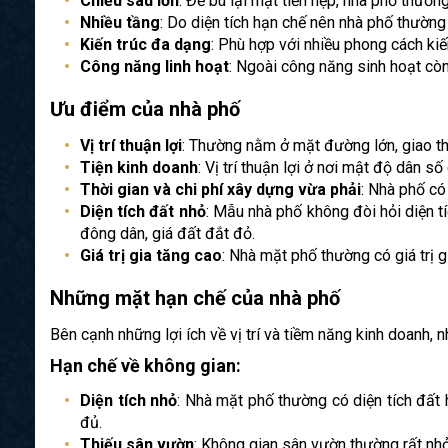
Chiều sâu lớn
: Để bù lại mặt tiền hẹp, nhà phố thườ
Nhiều tầng
: Do diện tích hạn chế nên nhà phố thườn
Kiến trúc đa dạng
: Phù hợp với nhiều phong cách kiến
Công năng linh hoạt
: Ngoài công năng sinh hoạt cò
Ưu điểm của nhà phố
Vị trí thuận lợi
: Thường nằm ở mặt đường lớn, giao thôn
Tiện kinh doanh
: Vị trí thuận lợi ở nơi mật độ dân 
Thời gian và chi phí xây dựng vừa phải
: Nhà phố có 
Diện tích đất nhỏ
: Mẫu nhà phố không đòi hỏi diện t
đông dân, giá đất đắt đỏ.
Giá trị gia tăng cao
: Nhà mặt phố thường có giá trị g
Những mặt hạn chế của nhà phố
Bên cạnh những lợi ích về vị trí và tiềm năng kinh doanh,
Hạn chế về không gian:
Diện tích nhỏ
: Nhà mặt phố thường có diện tích đất 
đủ.
Thiếu sân vườn
: Không gian sân vườn thường rất nh