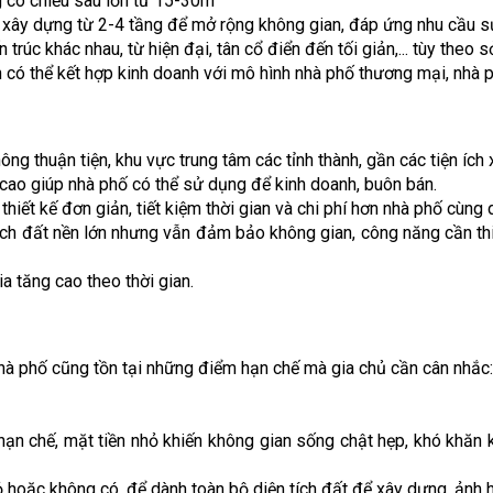
ng có chiều sâu lớn từ 15-30m
g xây dựng từ 2-4 tầng để mở rộng không gian, đáp ứng nhu cầu s
 trúc khác nhau, từ hiện đại, tân cổ điển đến tối giản,... tùy theo 
n có thể kết hợp kinh doanh với mô hình nhà phố thương mại, nhà
g thuận tiện, khu vực trung tâm các tỉnh thành, gần các tiện ích xã
số cao giúp nhà phố có thể sử dụng để kinh doanh, buôn bán.
thiết kế đơn giản, tiết kiệm thời gian và chi phí hơn nhà phố cùng d
ích đất nền lớn nhưng vẫn đảm bảo không gian, công năng cần thiết
ia tăng cao theo thời gian.
 nhà phố cũng tồn tại những điểm hạn chế mà gia chủ cần cân nhắc:
hạn chế, mặt tiền nhỏ khiến không gian sống chật hẹp, khó khăn 
ỏ hoặc không có, để dành toàn bộ diện tích đất để xây dựng, ảnh