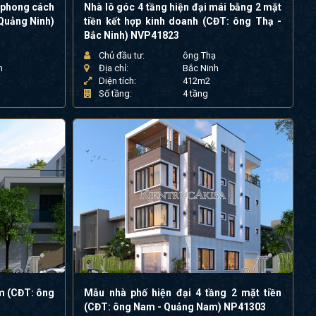
 phong cách
Nhà lô góc 4 tầng hiện đại mái bằng 2 mặt
 Quảng Ninh)
tiền kết hợp kinh doanh (CĐT: ông Thạ -
Bắc Ninh) NVP41823
Chủ đầu tư:
ông Thạ
h
Địa chỉ:
Bắc Ninh
Diện tích:
412m2
Số tầng:
4 tầng
m (CĐT: ông
Mẫu nhà phố hiện đại 4 tầng 2 mặt tiền
(CĐT: ông Nam - Quảng Nam) NP41303