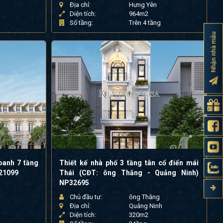
Địa chỉ:
Hưng Yên
Diện tích:
964m2
Số tầng:
Trên 4 tầng
Nhận nhà mẫu
oanh 7 tầng
Thiết kế nhà phố 3 tầng tân cổ điển mái
721099
Thái (CĐT: ông Thắng - Quảng Ninh)
NP32695
Chủ đầu tư:
ông Thắng
Địa chỉ:
Quảng Ninh
Diện tích:
320m2