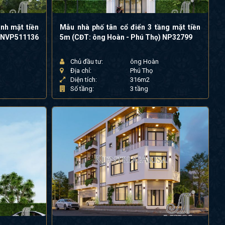
nh mặt tiền
Mẫu nhà phố tân cổ điển 3 tầng mặt tiền
) NVP511136
5m (CĐT: ông Hoàn - Phú Thọ) NP32799
Chủ đầu tư:
ông Hoàn
Địa chỉ:
Phú Thọ
Diện tích:
316m2
g
Số tầng:
3 tầng