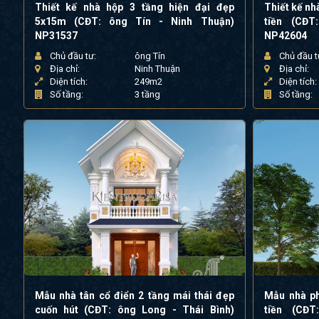
Thiết kế nhà hộp 3 tầng hiện đại đẹp
Thiết kế nh
5x15m (CĐT: ông Tín - Ninh Thuận)
tiền (CĐT
NP31537
NP42604
Chủ đầu tư:
ông Tín
Chủ đầu t
Địa chỉ:
Ninh Thuận
Địa chỉ:
Diện tích:
249m2
Diện tích:
Số tầng:
3 tầng
Số tầng:
Mẫu nhà tân cổ điển 2 tầng mái thái đẹp
Mẫu nhà ph
cuốn hút (CĐT: ông Long - Thái Bình)
tiền (CĐ