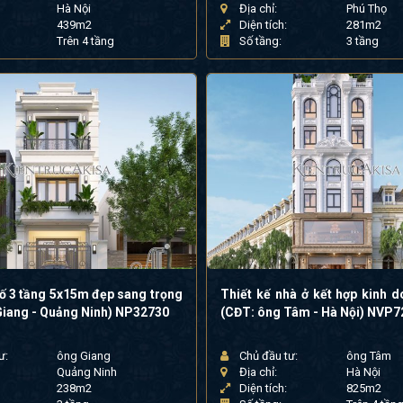
Hà Nội
Địa chỉ:
Phú Thọ
439m2
Diện tích:
281m2
Trên 4 tầng
Số tầng:
3 tầng
ố 3 tầng 5x15m đẹp sang trọng
Thiết kế nhà ở kết hợp kinh d
Giang - Quảng Ninh) NP32730
(CĐT: ông Tâm - Hà Nội) NVP
ư:
ông Giang
Chủ đầu tư:
ông Tâm
Quảng Ninh
Địa chỉ:
Hà Nội
238m2
Diện tích:
825m2