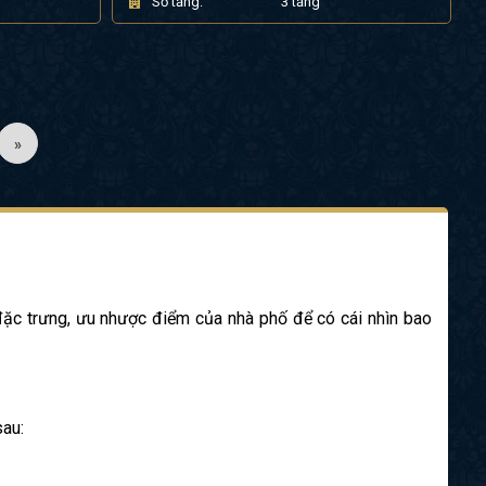
g
Số tầng:
3 tầng
»
 đặc trưng, ưu nhược điểm của nhà phố để có cái nhìn bao
sau: