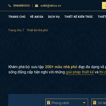
0966885000
cskh@akisa.vn
TRANG CHỦ
VỀ AKISA
DỊCH VỤ
THIẾT KẾ KIẾN TRÚC
THIẾT
Trang chủ
Thiết kế nhà phố
Khám phá bộ sưu tập
200+ mẫu nhà phố
đẹp đa dạng về p
sống đẳng cấp tiện nghi với những
giải pháp thiết kế
và
thi
Phong cách
Số t