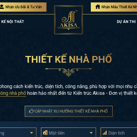
Nhận Ưu Đãi & Tư Vấn
Nhận Mẫu Thiết Kế N
 KẾ NỘI THẤT
DỰ ÁN THI
THIẾT KẾ NHÀ PHỐ
hong cách kiến trúc, diện tích, công năng, phù hợp với mọi nhu
 công nhà phố
hoàn hảo nhất đến từ Kiến trúc Akisa - Đơn vị thiết k
CẬP NHẬT XU HƯỚNG THIẾT KẾ NHÀ PHỐ
ầng
Mặt tiền
Diện tích