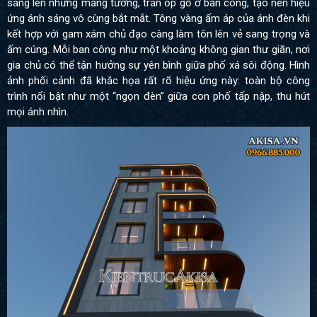
sáng lên những mảng tường, trần ốp gỗ ở ban công, tạo nên hiệu
ứng ánh sáng vô cùng bắt mắt. Tông vàng ấm áp của ánh đèn khi
kết hợp với gam xám chủ đạo càng làm tôn lên vẻ sang trọng và
ấm cúng. Mỗi ban công như một khoảng không gian thư giãn, nơi
gia chủ có thể tận hưởng sự yên bình giữa phố xá sôi động. Hình
ảnh phối cảnh đã khắc họa rất rõ hiệu ứng này: toàn bộ công
trình nổi bật như một “ngọn đèn” giữa con phố tấp nập, thu hút
mọi ánh nhìn.