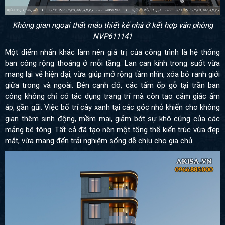
Không gian ngoại thất mẫu thiết kế nhà ở kết hợp văn phòng
NVP611141
Một điểm nhấn khác làm nên giá trị của công trình là hệ thống
ban công rộng thoáng ở mỗi tầng. Lan can kính trong suốt vừa
mang lại vẻ hiện đại, vừa giúp mở rộng tầm nhìn, xóa bỏ ranh giới
giữa trong và ngoài. Bên cạnh đó, các tấm ốp gỗ tại trần ban
công không chỉ có tác dụng trang trí mà còn tạo cảm giác ấm
áp, gần gũi. Việc bố trí cây xanh tại các góc nhỏ khiến cho không
gian thêm sinh động, mềm mại, giảm bớt sự khô cứng của các
mảng bê tông. Tất cả đã tạo nên một tổng thể kiến trúc vừa đẹp
mắt, vừa mang đến trải nghiệm sống dễ chịu cho gia chủ.