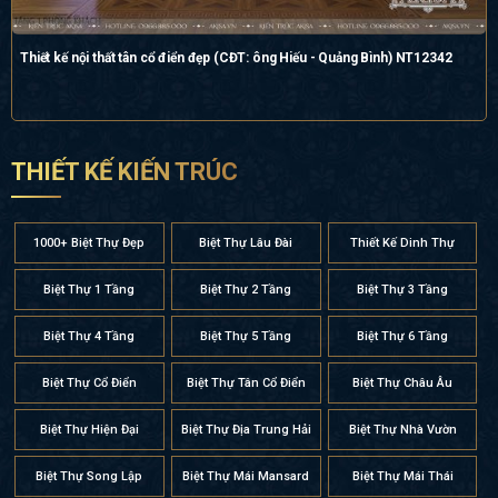
Thiết kế nội thất tân cổ điển đẹp (CĐT: ông Hiếu - Quảng Bình) NT12342
THIẾT KẾ KIẾN TRÚC
1000+ Biệt Thự Đẹp
Biệt Thự Lâu Đài
Thiết Kế Dinh Thự
Biệt Thự 1 Tầng
Biệt Thự 2 Tầng
Biệt Thự 3 Tầng
Biệt Thự 4 Tầng
Biệt Thự 5 Tầng
Biệt Thự 6 Tầng
Biệt Thự Cổ Điển
Biệt Thự Tân Cổ Điển
Biệt Thự Châu Âu
Biệt Thự Hiện Đại
Biệt Thự Địa Trung Hải
Biệt Thự Nhà Vườn
Biệt Thự Song Lập
Biệt Thự Mái Mansard
Biệt Thự Mái Thái