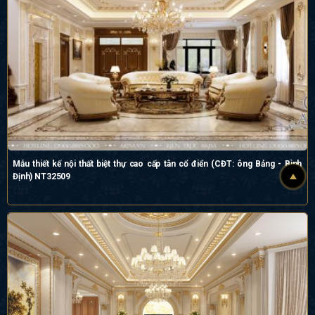
Mẫu thiết kế nội thất biệt thự cao cấp tân cổ điển (CĐT: ông Bảng - Bình
Định) NT32509