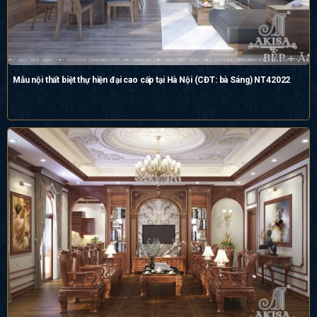
Mẫu nội thất biệt thự hiện đại cao cấp tại Hà Nội (CĐT: bà Sáng) NT42022