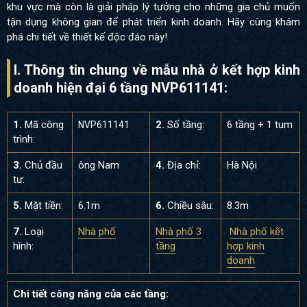
khu vực mà còn là giải pháp lý tưởng cho những gia chủ muốn
tận dụng không gian để phát triển kinh doanh. Hãy cùng khám
phá chi tiết về thiết kế độc đáo này!
I. Thông tin chung về mẫu nhà ở kết hợp kinh
doanh hiện đại 6 tầng NVP611141:
1.
Mã công
2.
Số tầng:
6 tầng + 1 tum
NVP611141
trình:
3.
Chủ đầu
ông Nam
4.
Địa chỉ:
Hà Nội
tư:
5.
Mặt tiền:
6.1m
6.
Chiều sâu:
8.3m
7.
Loại
Nhà phố
Nhà phố 3
Nhà phố kết
hình:
tầng
hợp kinh
doanh
Chi tiết công năng của các tầng: