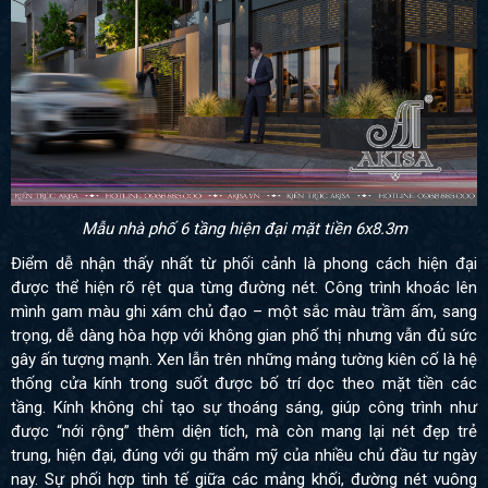
Mẫu nhà phố 6 tầng hiện đại mặt tiền 6x8.3m
Điểm dễ nhận thấy nhất từ phối cảnh là phong cách hiện đại
được thể hiện rõ rệt qua từng đường nét. Công trình khoác lên
mình gam màu ghi xám chủ đạo – một sắc màu trầm ấm, sang
trọng, dễ dàng hòa hợp với không gian phố thị nhưng vẫn đủ sức
gây ấn tượng mạnh. Xen lẫn trên những mảng tường kiên cố là hệ
thống cửa kính trong suốt được bố trí dọc theo mặt tiền các
tầng. Kính không chỉ tạo sự thoáng sáng, giúp công trình như
được “nới rộng” thêm diện tích, mà còn mang lại nét đẹp trẻ
trung, hiện đại, đúng với gu thẩm mỹ của nhiều chủ đầu tư ngày
nay. Sự phối hợp tinh tế giữa các mảng khối, đường nét vuông