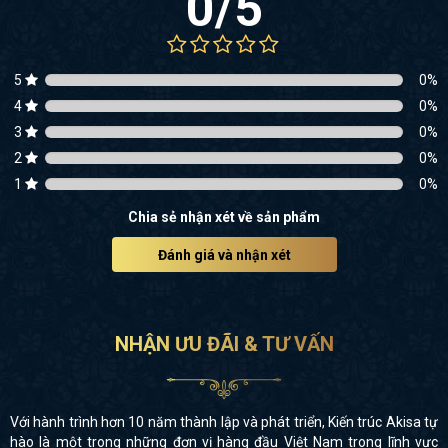
0
/5
5
0
%
4
0
%
3
0
%
2
0
%
1
0
%
Chia sẻ nhận xét về sản phẩm
Đánh giá và nhận xét
NHẬN ƯU ĐÃI & TƯ VẤN
Với hành trình hơn 10 năm thành lập và phát triển, Kiến trúc Akisa tự
hào là một trong những đơn vị hàng đầu Việt Nam trong lĩnh vực