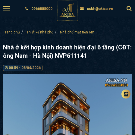
0966885000
cskh@akisa.vn
Trang chủ
Thiết kế nhà phố
Nhà phố mặt tiền 6m
Nhà ở kết hợp kinh doanh hiện đại 6 tầng (CĐT:
ông Nam - Hà Nội) NVP611141
08:59 - 08/04/2026