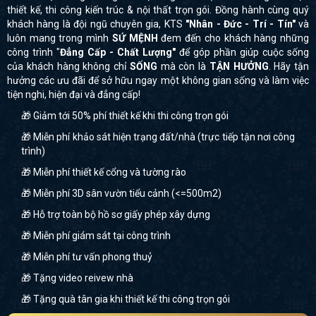
thiết kế, thi công kiến trúc & nội thất trọn gói. Đồng hành cùng quý
khách hàng là đội ngũ chuyên gia, KTS
"Nhân - Đức - Trí - Tín"
và
luôn mang trong mình
SỨ MỆNH
đem đến cho khách hàng những
công trình "
Đẳng Cấp - Chất Lượng"
để góp phần giúp cuộc sống
của khách hàng không chỉ
SỐNG
mà còn là
TẬN HƯỞNG
. Hãy tận
hưởng các ưu đãi để sở hữu ngay một không gian sống và làm việc
tiện nghi, hiện đại và đẳng cấp!
🎁 Giảm tới 50% phí thiết kế khi thi công trọn gói
🎁 Miễn phí khảo sát hiện trạng đất/nhà (trực tiếp tận nơi công
trình)
🎁 Miễn phí thiết kế cổng và tường rào
🎁 Miễn phí 3D sân vườn tiểu cảnh (<=500m2)
🎁 Hỗ trợ toàn bộ hồ sơ giấy phép xây dựng
🎁 Miễn phí giám sát tại công trình
🎁 Miễn phí tư vấn phong thuỷ
🎁 Tặng video reivew nhà
🎁 Tặng quà tân gia khi thiết kế thi công trọn gói