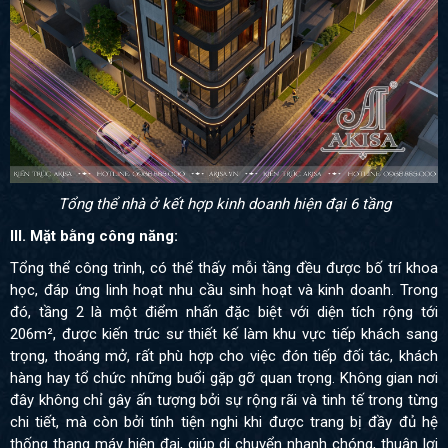
Tổng thể nhà ở kết hợp kinh doanh hiện đại 6 tầng
III. Mặt bằng công năng:
Tổng thể công trình, có thể thấy mỗi tầng đều được bố trí khoa
học, đáp ứng linh hoạt nhu cầu sinh hoạt và kinh doanh. Trong
đó, tầng 2 là một điểm nhấn đặc biệt với diện tích rộng tới
206m², được kiến trúc sư thiết kế làm khu vực tiếp khách sang
trọng, thoáng mở, rất phù hợp cho việc đón tiếp đối tác, khách
hàng hay tổ chức những buổi gặp gỡ quan trọng. Không gian nơi
đây không chỉ gây ấn tượng bởi sự rộng rãi và tinh tế trong từng
chi tiết, mà còn bởi tính tiện nghi khi được trang bị đầy đủ hệ
thống thang máy hiện đại, giúp di chuyển nhanh chóng, thuận lợi