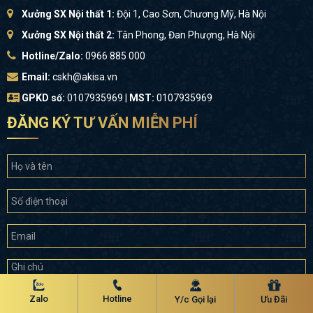
Xưởng SX Nội thất 1:
Đội 1, Cao Sơn, Chương Mỹ, Hà Nội
Xưởng SX Nội thất 2:
Tân Phong, Đan Phượng, Hà Nội
Hotline/Zalo:
0966 885 000
Email:
cskh@akisa.vn
GPKD số:
0107935969 |
MST:
0107935969
ĐĂNG KÝ TƯ VẤN MIỄN PHÍ
Zalo
Hotline
Y/c Gọi lại
Ưu Đãi