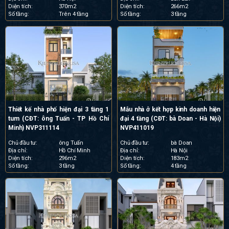
Diện tích:
370m2
Diện tích:
266m2
Số tầng:
Trên 4 tầng
Số tầng:
3 tầng
Thiết kế nhà phố hiện đại 3 tầng 1
Mẫu nhà ở kết hợp kinh doanh hiện
tum (CĐT: ông Tuấn - TP Hồ Chí
đại 4 tầng (CĐT: bà Doan - Hà Nội)
Minh) NVP311114
NVP411019
Chủ đầu tư:
ông Tuấn
Chủ đầu tư:
bà Doan
Địa chỉ:
Hồ Chí Minh
Địa chỉ:
Hà Nội
Diện tích:
296m2
Diện tích:
183m2
Số tầng:
3 tầng
Số tầng:
4 tầng