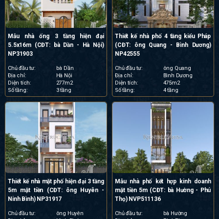
Mẫu nhà ống 3 tầng hiện đại
Thiết kế nhà phố 4 tầng kiểu Pháp
5.5x16m (CĐT: bà Dần - Hà Nội)
(CĐT: ông Quang - Bình Dương)
NP31903
NP42555
Chủ đầu tư:
bà Dần
Chủ đầu tư:
ông Quang
Địa chỉ:
Hà Nội
Địa chỉ:
Bình Dương
Diện tích:
277m2
Diện tích:
475m2
Số tầng:
3 tầng
Số tầng:
4 tầng
Thiết kế nhà mặt phố hiện đại 3 tầng
Mẫu nhà phố kết hợp kinh doanh
5m mặt tiền (CĐT: ông Huyên -
mặt tiền 5m (CĐT: bà Hường - Phú
Ninh Bình) NP31917
Thọ) NVP511136
Chủ đầu tư:
ông Huyên
Chủ đầu tư:
bà Hường