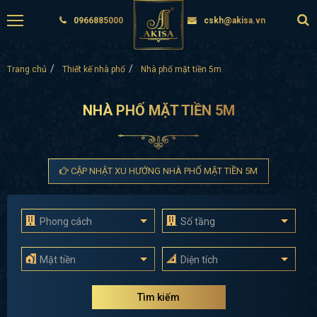
0966885000
cskh@akisa.vn
Trang chủ
Thiết kế nhà phố
Nhà phố mặt tiền 5m
NHÀ PHỐ MẶT TIỀN 5M
CẬP NHẬT XU HƯỚNG NHÀ PHỐ MẶT TIỀN 5M
Phong cách
Số tầng
Mặt tiền
Diện tích
Tìm kiếm