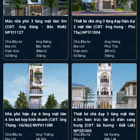
Mẫu nhà phố 3 tầng mặt tiền 5m
Thiết kế nhà ống 3 tầng đẹp hiện đại
(CĐT: ông Đăng - Bắc Ninh)
2 mặt tiền (CĐT: ông Hưng - Phú
NP311127
Thọ) NP311004
Chủ đầu tư:
ông Đăng
Chủ đầu tư:
ông Hưng
Địa chỉ:
Bắc Ninh
Địa chỉ:
Phú Thọ
Diện tích:
306m2
Diện tích:
281m2
Số tầng:
3 tầng
Số tầng:
3 tầng
Nhà phố hiện đại 6 tầng mặt tiền
Thiết kế nhà đẹp 3 tầng mặt tiền
4.5m kết hợp kinh doanh (CĐT: ông
4.5m kiến trúc tân cổ điển sang
Thắng - Hà Nội) NVP611085
trọng (CĐT: bà Sương - Đắk Lắk)
NP321005
Chủ đầu tư:
ông Thắng
Chủ đầu tư:
bà Sương
Địa chỉ:
Hà Nội
Địa chỉ:
Đắk Lắk