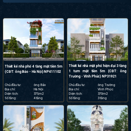
Thiết kế nhà mặt phố hiện đại 3 tầng
Thiết kế nhà phố 4 tầng mặt tiền 5m
1 tum mặt tiền 5m (CĐT: ông
(CĐT: ông Bảo - Hà Nội) NP411102
Trường - Vĩnh Phúc) NP31921
Chủ đầu tư:
ông Bảo
Chủ đầu tư:
ông Trường
Địa chỉ:
Hà Nội
Địa chỉ:
Vĩnh Phúc
Diện tích:
375m2
Diện tích:
370m2
Số tầng:
4 tầng
Số tầng:
3 tầng