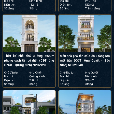
Địa chỉ:
Ninh Bình
Địa chỉ:
Phú Thọ
Diện tích:
162m2
Diện tích:
522m2
Số tầng:
3 tầng
Số tầng:
Trên 4 tầng
Thiết kế nhà phố 3 tầng 5x20m
Mẫu nhà phố tân cổ điển 3 tầng 5m
phong cách tân cổ điển (CĐT: ông
mặt tiền (CĐT: ông Quyết - Bắc
Chiến - Quảng Ninh) NP32928
Ninh) NP321048
Chủ đầu tư:
ông Chiến
Chủ đầu tư:
ông Quyết
Địa chỉ:
Quảng Ninh
Địa chỉ:
Bắc Ninh
Diện tích:
250m2
Diện tích:
321m2
Số tầng:
3 tầng
Số tầng:
3 tầng