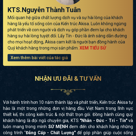
KTS.Nguyễn Thành Tuân
Mối quan hệ giữa chất lượng dịch vụ và sự hài lòng của khách
hàng là yếu tố sống còn của Kiến trúc Akisa. Luôn không ngừng
phát triển về con người và dịch vụ góp phần đem lại cho khách
hàng sự hài lòng tuyệt đối. Lấy Tín - Đức là ánh sáng dẫn đường
cho mọi hoạt động, Akisa cam kết là người bạn đồng hành của
Quý khách hàng trong mọi sản phẩm.
XEM TIỂU SỬ
Xem thêm bài viết của tác giả
NHẬN ƯU ĐÃI & TƯ VẤN
Với hành trình hơn 10 năm thành lập và phát triển, Kiến trúc Akisa tự
hào là một trong những đơn vị hàng đầu Việt Nam trong lĩnh vực
thiết kế, thi công kiến trúc & nội thất trọn gói. Đồng hành cùng quý
khách hàng là đội ngũ chuyên gia, KTS
"Nhân - Đức - Trí - Tín"
và
luôn mang trong mình
SỨ MỆNH
đem đến cho khách hàng những
công trình "
Đẳng Cấp - Chất Lượng"
để góp phần giúp cuộc sống