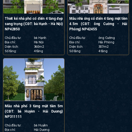
Thiết kế nhà phố cổ điển 4 tầng đẹp
Mẫu nhà ống cổ điển 4 tầng mặt tiền
sang trọng (CĐT: bà Hạnh - Hà Nội)
4.5m (CĐT: ông Cường - Hải
NP42850
Phòng) NP42455
Chủ đầu tư:
bà Hạnh
Chủ đầu tư:
ông Cường
Địa chỉ:
Hà Nội
Địa chỉ:
Hải Phòng
Diện tích:
360m2
Diện tích:
307m2
Số tầng:
4 tầng
Số tầng:
4 tầng
Mẫu nhà phố 3 tầng mặt tiền 5m
(CĐT: bà Huyền - Hải Dương)
NP311111
Chủ đầu tư:
bà Huyền
Địa chỉ:
Hải Dương