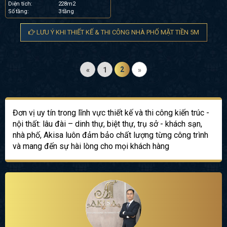
Diện tích:
228m2
Số tầng:
3 tầng
LƯU Ý KHI THIẾT KẾ & THI CÔNG NHÀ PHỐ MẶT TIỀN 5M
2
«
1
»
Đơn vị uy tín trong lĩnh vực thiết kế và thi công kiến trúc -
nội thất: lâu đài – dinh thự, biệt thự, trụ sở - khách sạn,
nhà phố, Akisa luôn đảm bảo chất lượng từng công trình
và mang đến sự hài lòng cho mọi khách hàng