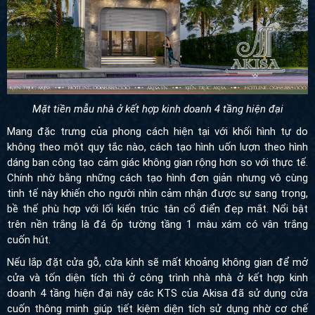
Mặt tiền mẫu nhà ở kết hợp kinh doanh 4 tầng hiện đại
Mang đặc trưng của phong cách hiện tại với khối hình tự do
không theo một quy tắc nào, cách tạo hình uốn lượn theo hình
dáng ban công tạo cảm giác không gian rộng hơn so với thực tế.
Chính nhờ bằng những cách tạo hình đơn giản nhưng vô cùng
tinh tế này khiến cho người nhìn cảm nhận được sự sang trọng,
bề thế phù hợp với lối kiến trúc tân cổ điển đẹp mắt. Nổi bật trên
nền trắng là đá ốp tường tầng 1 màu xám có vân trắng cuốn hút.
Nếu lắp đặt cửa gỗ, cửa kính sẽ mất khoảng không gian để mở
cửa và tốn diện tích thì ở công trình nhà nhà ở kết hợp kinh
doanh 4 tầng hiện đại này các KTS của Akisa đã sử dụng cửa
cuốn thông minh giúp tiết kiệm diện tích sử dụng nhờ cơ chế hoạt
động cửa khi mở sẽ cuốn lên cao nên không mất diện tích, mặt
khác cửa cuốn có độ bền cao nhờ làm từ chất liệu nhôm hợp kim
và có các khe thoáng khi sử dụng sẽ không làm ngôi nhà không