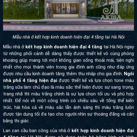
Mẫu nhà ở kết hợp kinh doanh hiện đại 4 tầng tại Hà Nội
Mẫu nhà ở
kết hợp kinh doanh hiện đại 4 tầng
tại Hà Nội ngay
từ những phối cảnh dễ dàng thấy được thiết kế vô cùng phóng
khoáng giúp mang tới một không gian sống thoải mái, tiện nghi
nhất cho mọi thành viên trong gia đình anh cũng như đáp ứng
được nhu cầu kinh doanh tăng thêm thu nhập cho gia đình.
Ngôi
nhà phố 4 tầng hiện đại
được thiết kế và lựa chọn tone màu
trắng sữa làm chủ đạo là màu sắc thể hiện được sự sang trọng,
trang nhã thì màu trắng chính là sự lựa chọn tối ưu và phù hợp
nhất. Để nói về một công trình có chiều sâu về tổng thể kiến trúc,
hài hòa cả về màu sắc lẫn ánh sáng thì màu trắng luôn được tận
dụng tối đa tạo cho người nhìn sự thoáng đãng và cân bằng thị
giác.
Lan can cầu ban công của nhà ở
kết hợp kinh doanh hiện đại 4
tầng
tại Hà Nội được sử dụng toàn bộ bằng kính có kính cường