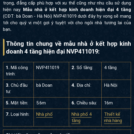
trọng, đẳng cấp phù hợp với xu thế cũng như nhu cầu sử dụng
hiện nay.
Mẫu nhà ở kết hợp kinh doanh hiện đại 4 tầng
(CĐT:
bà Doan - Hà Nội) NVP411019 dưới đây hy vọng sẽ mang tới
cho quý vị một gợi ý tuyệt vời cho ngôi nhà tương lai của bạn
.
Thông tin chung về mẫu nhà ở kết hợp kinh
doanh 4 tầng hiện đại NVP411019:
1.
Mã công
NVP411019
2.
Số tầng:
4 tầng
trình:
3.
Chủ đầu
bà Doan
4.
Địa chỉ:
Hà Nội
tư:
5.
Mặt tiền:
5.6m
6.
Chiều sâu:
16m
7.
Loại hình:
Nhà phố
Nhà phố 4
Thiết kế nhà
tầng
hàng
Chi tiết công năng của các tầng: