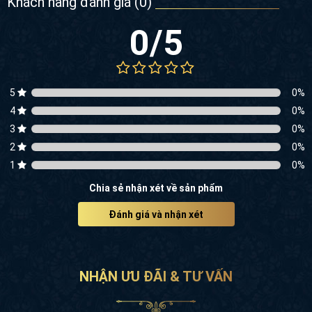
5
0
%
4
0
%
3
0
%
2
0
%
1
0
%
Chia sẻ nhận xét về sản phẩm
Đánh giá và nhận xét
NHẬN ƯU ĐÃI & TƯ VẤN
Với hành trình hơn 10 năm thành lập và phát triển, Kiến trúc Akisa
tự hào là một trong những đơn vị hàng đầu Việt Nam trong lĩnh vực
thiết kế, thi công kiến trúc & nội thất trọn gói. Đồng hành cùng quý
khách hàng là đội ngũ chuyên gia, KTS
"Nhân - Đức - Trí - Tín"
và
luôn mang trong mình
SỨ MỆNH
đem đến cho khách hàng những