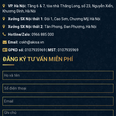
Hotline/Zalo:
0966 885 000
Email:
cskh@akisa.vn
GPKD số:
0107935969 |
MST:
0107935969
ĐĂNG KÝ TƯ VẤN MIỄN PHÍ