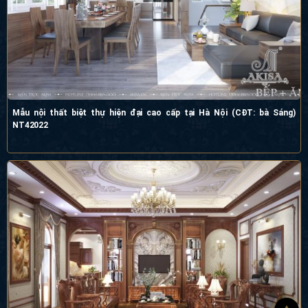
Mẫu nội thất biệt thự hiện đại cao cấp tại Hà Nội (CĐT: bà Sáng) NT42022
Thiết kế nội thất tân cổ điển đẹp (CĐT: ông Hiếu - Quảng Bình) NT12342