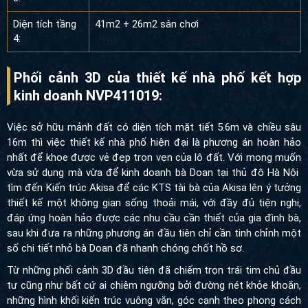
Diện tích tầng
41m2 + 26m2 sân chơi
4:
Phối cảnh 3D của thiết kế nhà phố kết hợp
kinh doanh NVP411019:
Việc sở hữu mảnh đất có diện tích mặt tiết 5.6m và chiều sâu
16m thì việc thiết kế nhà phố hiện đại là phương án hoàn hảo nhất
để khoe được vẻ đẹp trọn vẹn của lô đất. Với mong muốn vừa
sử dụng mà vừa để kinh doanh bà Doan tại thủ đô Hà Nội tìm
đến Kiến trúc Akisa để các KTS tài bà của Akisa lên ý tưởng thiết
kế một không gian sống thoải mái, với đầy đủ tiện nghi, đáp ứng
hoàn hảo được các nhu cầu cần thiết của gia đình bà, sau khi
đưa ra những phương án đầu tiên chỉ cần tinh chỉnh một số chi
tiết nhỏ bà Doan đã nhanh chóng chốt hồ sơ.
Từ những phối cảnh 3D đầu tiên đã chiếm trọn trái tim chủ đầu tư
cũng như bất cứ ai chiêm ngưỡng bởi đường nét khỏe khoắn,
những hình khối kiến trúc vuông vắn, góc cạnh theo phong cách
hiện đại. Các kiến trúc sư sáng tạo, kheo vẻ đẹp tại vị trí đắc địa,