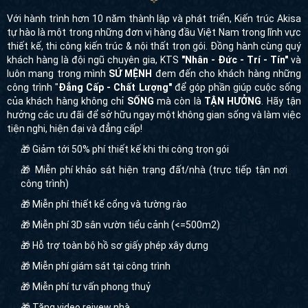
công trình "
Đẳng Cấp - Chất Lượng"
để góp phần giúp cuộc sống
của khách hàng không chỉ
SỐNG
mà còn là
TẬN HƯỞNG
. Hãy tận
hưởng các ưu đãi để sở hữu ngay một không gian sống và làm việc
tiện nghi, hiện đại và đẳng cấp!
🎁 Giảm tới 50% phí thiết kế khi thi công trọn gói
🎁 Miễn phí khảo sát hiện trạng đất/nhà (trực tiếp tận nơi
công trình)
🎁 Miễn phí thiết kế cổng và tường rào
🎁 Miễn phí 3D sân vườn tiểu cảnh (<=500m2)
🎁 Hỗ trợ toàn bộ hồ sơ giấy phép xây dựng
🎁 Miễn phí giám sát tại công trình
🎁 Miễn phí tư vấn phong thuỷ
🎁 Tặng video reivew nhà
🎁 Tặng quà tân gia khi thiết kế thi công trọn gói