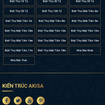
Biệt Thự Mặt Tiền 10m
Biệt Thự Mặt Tiền 12m
Biệt Thự Mặt Tiền 13m
Biệt Thự Mặt Tiền 14m
Biệt Thự Mặt Tiền 15m
Biệt Thự Mặt Tiền 16m
Biệt Thự Mặt Tiền 17m
Biệt Thự Mặt Tiền 18m
Nhà Mái Nhật
Nhà Mái Thái
KIẾN TRÚC AKISA
VP. Hà Nội:
Tầng 6 & 7, tòa nhà Thăng Long, số 23, Nguyễn
Xiển, Khương Đình, Hà Nội
Xưởng SX Nội thất 1:
Đội 1, Cao Sơn, Chương Mỹ, Hà Nội
Xưởng SX Nội thất 2:
Tân Phong, Đan Phượng, Hà Nội