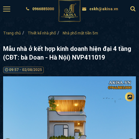
0966885000
cskh@akisa.vn
Trang chủ
Thiết kế nhà phố
Nhà phố mặt tiền 5m
Mẫu nhà ở kết hợp kinh doanh hiện đại 4
tầng (CĐT: bà Doan - Hà Nội) NVP411019
09:57 - 02/08/2025