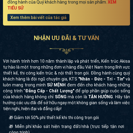
đồng hành của Quý khách hàng trong mọi sản phẩm.
XEM
TIỂU SỬ
Xem thêm bài viết của tác giả
NHẬN ƯU ĐÃI & TƯ VẤN
Với hành trình hơn 10 năm thành lập và phát triển, Kiến trúc Akisa
tự hào là một trong những đơn vị hàng đầu Việt Nam trong lĩnh vực
thiết kế, thi công kiến trúc & nội thất trọn gói. Đồng hành cùng quý
khách hàng là đội ngũ chuyên gia, KTS
"Nhân - Đức - Trí - Tín"
và
luôn mang trong mình
SỨ MỆNH
đem đến cho khách hàng những
công trình "
Đẳng Cấp - Chất Lượng"
để góp phần giúp cuộc sống
của khách hàng không chỉ
SỐNG
mà còn là
TẬN HƯỞNG
. Hãy tận
hưởng các ưu đãi để sở hữu ngay một không gian sống và làm việc
tiện nghi, hiện đại và đẳng cấp!
🎁 Giảm tới 50% phí thiết kế khi thi công trọn gói
🎁 Miễn phí khảo sát hiện trạng đất/nhà (trực tiếp tận nơi
công trình)