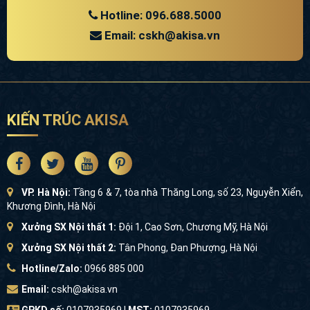
Hotline: 096.688.5000
Email: cskh@akisa.vn
KIẾN TRÚC AKISA
VP. Hà Nội:
Tầng 6 & 7, tòa nhà Thăng Long, số 23, Nguyễn Xiển,
Khương Đình, Hà Nội
Xưởng SX Nội thất 1:
Đội 1, Cao Sơn, Chương Mỹ, Hà Nội
Xưởng SX Nội thất 2:
Tân Phong, Đan Phượng, Hà Nội
Hotline/Zalo:
0966 885 000
Email:
cskh@akisa.vn
GPKD số:
0107935969 |
MST:
0107935969