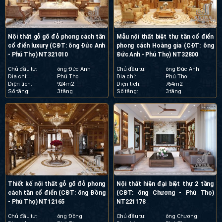
Nội thất gỗ gõ đỏ phong cách tân
Mẫu nội thất biệt thự tân cổ điển
cổ điển luxury (CĐT: ông Đức Anh
phong cách Hoàng gia (CĐT: ông
- Phú Thọ) NT321010
Đức Anh - Phú Thọ) NT32800
Chủ đầu tư:
ông Đức Anh
Chủ đầu tư:
ông Đức Anh
Địa chỉ:
Phú Thọ
Địa chỉ:
Phú Thọ
Diện tích:
924m2
Diện tích:
764m2
Số tầng:
3 tầng
Số tầng:
3 tầng
Thiết kế nội thất gỗ gõ đỏ phong
Nội thất hiện đại biệt thự 2 tầng
cách tân cổ điển (CĐT: ông Đồng
(CĐT: ông Chương - Phú Thọ)
- Phú Thọ) NT12165
NT221178
Chủ đầu tư:
ông Đồng
Chủ đầu tư:
ông Chương