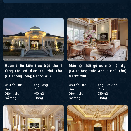
Hoàn thiện kiến trúc biệt thự 1
Mẫu nội thất gỗ óc chó hiện đại
tầng tân cổ điển tại Phú Thọ
(CĐT: ông Đức Anh - Phú Thọ)
(CĐT: ông Long) HT12576-KT
NT321200
Chủ đầu tư:
ông Long
Chủ đầu tư:
ông Đức Anh
Địa chỉ:
Phú Thọ
Địa chỉ:
Phú Thọ
Diện tích:
490m2
Diện tích:
739m2
Số tầng:
1 tầng
Số tầng:
3 tầng