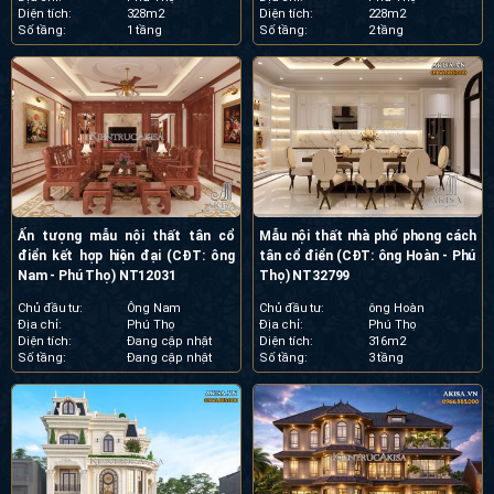
Diện tích:
328m2
Diện tích:
228m2
Số tầng:
1 tầng
Số tầng:
2 tầng
Ấn tượng mẫu nội thất tân cổ
Mẫu nội thất nhà phố phong cách
điển kết hợp hiện đại (CĐT: ông
tân cổ điển (CĐT: ông Hoàn - Phú
Nam - Phú Thọ) NT12031
Thọ) NT32799
Chủ đầu tư:
Ông Nam
Chủ đầu tư:
ông Hoàn
Địa chỉ:
Phú Thọ
Địa chỉ:
Phú Thọ
Diện tích:
Đang cập nhật
Diện tích:
316m2
Số tầng:
Đang cập nhật
Số tầng:
3 tầng