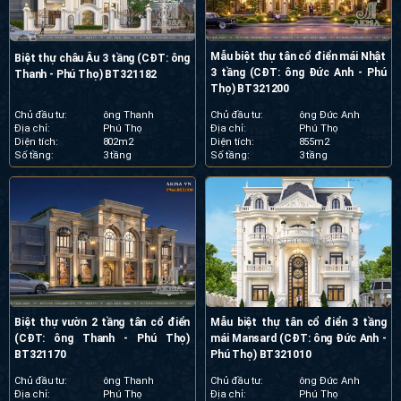
Mẫu biệt thự tân cổ điển mái Nhật
Biệt thự châu Âu 3 tầng (CĐT: ông
3 tầng (CĐT: ông Đức Anh - Phú
Thanh - Phú Thọ) BT321182
Thọ) BT321200
Chủ đầu tư:
ông Thanh
Chủ đầu tư:
ông Đức Anh
Địa chỉ:
Phú Thọ
Địa chỉ:
Phú Thọ
Diện tích:
802m2
Diện tích:
855m2
Số tầng:
3 tầng
Số tầng:
3 tầng
Biệt thự vườn 2 tầng tân cổ điển
Mẫu biệt thự tân cổ điển 3 tầng
(CĐT: ông Thanh - Phú Thọ)
mái Mansard (CĐT: ông Đức Anh -
BT321170
Phú Thọ) BT321010
Chủ đầu tư:
ông Thanh
Chủ đầu tư:
ông Đức Anh
Địa chỉ:
Phú Thọ
Địa chỉ:
Phú Thọ