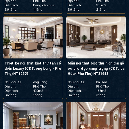
Địa chỉ:
Phú Thọ
Địa chỉ:
Phú Thọ
Diện tích:
Đang cập nhật
Diện tích:
305m2
Số tầng:
1 tầng
Số tầng:
2 tầng
Thiết kế nội thất biệt thự tân cổ
Mẫu nội thất biệt thự hiện đại gỗ
điển Luxury (CĐT: ông Long - Phú
óc chó đẹp sang trọng (CĐT: bà
Thọ) NT12576
Hòa - Phú Thọ) NT31643
Chủ đầu tư:
ông Long
Chủ đầu tư:
bà Hòa
Địa chỉ:
Phú Thọ
Địa chỉ:
Phú Thọ
Diện tích:
490m2
Diện tích:
155m2
Số tầng:
1 tầng
Số tầng:
3 tầng