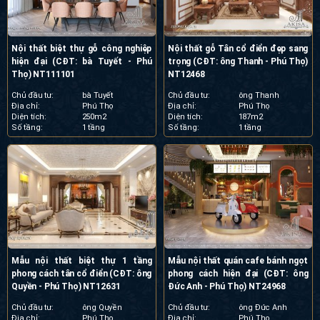
Nội thất biệt thự gỗ công nghiệp
Nội thất gỗ Tân cổ điển đẹp sang
hiện đại (CĐT: bà Tuyết - Phú
trọng (CĐT: ông Thanh - Phú Thọ)
Thọ) NT111101
NT12468
Chủ đầu tư:
bà Tuyết
Chủ đầu tư:
ông Thanh
Địa chỉ:
Phú Thọ
Địa chỉ:
Phú Thọ
Diện tích:
250m2
Diện tích:
187m2
Số tầng:
1 tầng
Số tầng:
1 tầng
Mẫu nội thất biệt thự 1 tầng
Mẫu nội thất quán cafe bánh ngọt
phong cách tân cổ điển (CĐT: ông
phong cách hiện đại (CĐT: ông
Quyền - Phú Thọ) NT12631
Đức Anh - Phú Thọ) NT24968
Chủ đầu tư:
ông Quyền
Chủ đầu tư:
ông Đức Anh
Địa chỉ:
Phú Thọ
Địa chỉ:
Phú Thọ