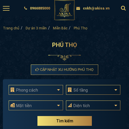
0966885000
cskh@akisa.vn
Trang chủ
Dự án 3 miền
Miền Bắc
Phú Thọ
PHÚ THỌ
CẬP NHẬT XU HƯỚNG PHÚ THỌ
Phong cách
Số tầng
Mặt tiền
Diện tích
Tìm kiếm