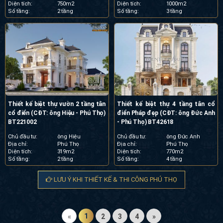
Diện tích:
750m2
Diện tích:
1000m2
Số tầng:
2 tầng
Số tầng:
3 tầng
Thiết kế biệt thự vườn 2 tầng tân
Thiết kế biệt thự 4 tầng tân cổ
cổ điển (CĐT: ông Hiệu - Phú Thọ)
điển Pháp đẹp (CĐT: ông Đức Anh
BT221002
- Phú Thọ) BT42618
Chủ đầu tư:
ông Hiệu
Chủ đầu tư:
ông Đức Anh
Địa chỉ:
Phú Thọ
Địa chỉ:
Phú Thọ
Diện tích:
319m2
Diện tích:
770m2
Số tầng:
2 tầng
Số tầng:
4 tầng
LƯU Ý KHI THIẾT KẾ & THI CÔNG PHÚ THỌ
1
«
2
3
4
»