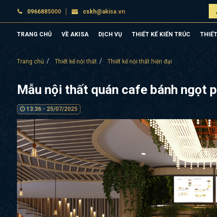
0966885000
cskh@akisa.vn
TRANG CHỦ
VỀ AKISA
DỊCH VỤ
THIẾT KẾ KIẾN TRÚC
THIẾT
Trang chủ
Thiết kế nội thất
Thiết kế nội thất hiện đại
Mẫu nội thất quán cafe bánh ngọt 
13:36 - 25/07/2025