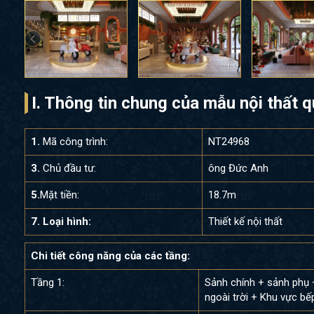
I. Thông tin chung của mẫu nội thất
1.
Mã công trình:
NT24968
3.
Chủ đầu tư:
ông Đức Anh
5.
Mặt tiền:
18.7m
7. Loại hình:
Thiết kế nội thất
Chi tiết công năng của các tầng:
Tầng 1:
Sảnh chính + sảnh phụ 
ngoài trời + Khu vực b