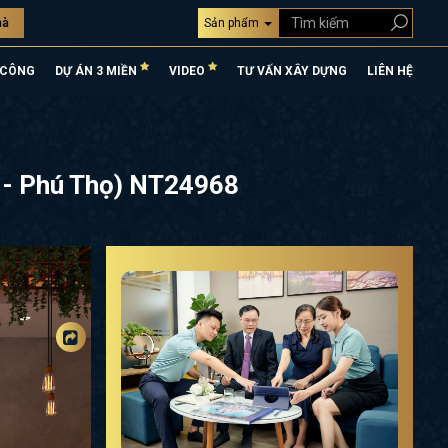
hà
Sản phẩm
 CÔNG
DỰ ÁN 3 MIỀN
VIDEO
TƯ VẤN XÂY DỰNG
LIÊN HỆ
h - Phú Thọ) NT24968