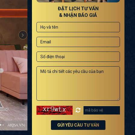
ĐẶT LỊCH TƯ VẤN
& NHẬN BÁO GIÁ
GỬI YÊU CẦU TƯ VẤN