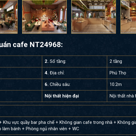
 quán cafe NT24968:
2.
Số tầng:
2 tầng
4.
Địa chỉ:
Phú Thọ
6.
Chiều sâu:
10.2m
Nội thất hiện đại
Nội thất nhà
+ Khu vực quầy bar pha chế + Không gian cafe trong nhà + Không gi
ếp làm bánh + Phòng ngủ nhân viên + WC