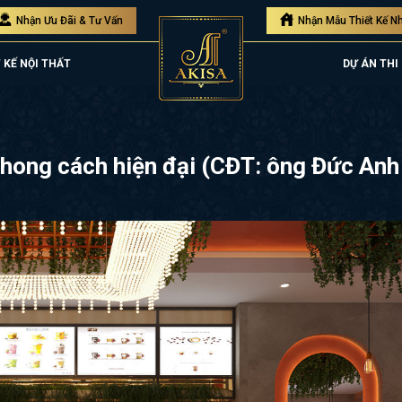
Nhận Ưu Đãi & Tư Vấn
Nhận Mẫu Thiết Kế N
 KẾ NỘI THẤT
DỰ ÁN THI
phong cách hiện đại (CĐT: ông Đức An