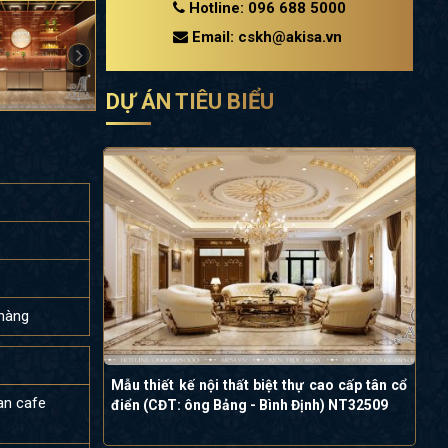
Hotline: 096 688 5000
Email: cskh@akisa.vn
DỰ ÁN TIÊU BIỂU
 hàng
Mẫu thiết kế nội thất biệt thự cao cấp tân cổ
an cafe
điển (CĐT: ông Bảng - Bình Định) NT32509