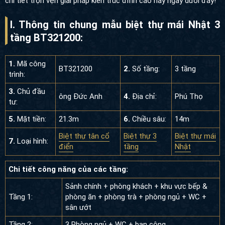
chi tiết trọn vẹn giải pháp kiến trúc đỉnh cao này ngay dưới đây!
I. Thông tin chung mẫu biệt thự mái Nhật 3
tầng BT321200:
1.
Mã công
BT321200
2.
Số tầng:
3 tầng
trình:
3.
Chủ đầu
ông Đức Anh
4.
Địa chỉ:
Phú Thọ
tư:
5.
Mặt tiền:
21.3m
6.
Chiều sâu:
14m
Biệt thự tân cổ
Biệt thự 3
Biệt thự mái
7.
Loại hình:
điển
tầng
Nhật
Chi tiết công năng của các tầng:
Sảnh chính + phòng khách + khu vực bếp &
Tầng 1:
phòng ăn + phòng trà + phòng ngủ + WC +
sân ướt
Tầng 2:
3 Phòng ngủ + WC + ban công