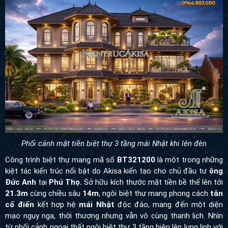
Phối cảnh mặt tiền biệt thự 3 tầng mái Nhật khi lên đèn
Công trình biệt thự mang mã số
BT321200
là một trong những
kiệt tác kiến trúc nổi bật do Akisa kiến tạo cho chủ đầu tư
ông
Đức Anh
tại
Phú Thọ.
Sở hữu kích thước mặt tiền bề thế lên tới
21.3m
cùng chiều sâu
14m
, ngôi biệt thự mang phong cách
tân
cổ điển
kết hợp hệ
mái Nhật
độc đáo, mang đến một diện
mạo nguy nga, thời thượng nhưng vẫn vô cùng thanh lịch. Nhìn
từ phối cảnh ngoại thất ngôi biệt thự 3 tầng hiện lên lung linh với