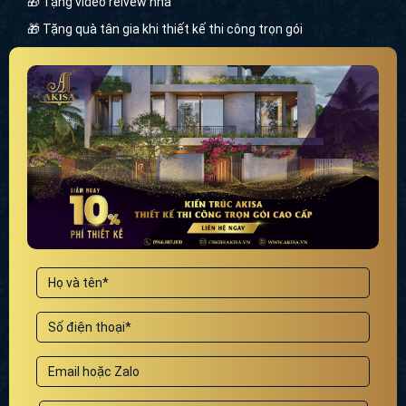
🎁 Tặng video reivew nhà
🎁 Tặng quà tân gia khi thiết kế thi công trọn gói