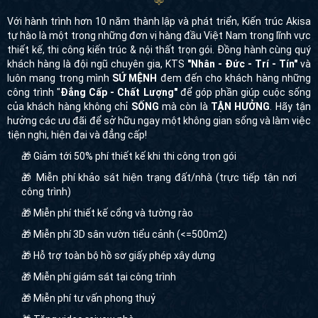
Với hành trình hơn 10 năm thành lập và phát triển, Kiến trúc Akisa
tự hào là một trong những đơn vị hàng đầu Việt Nam trong lĩnh vực
thiết kế, thi công kiến trúc & nội thất trọn gói. Đồng hành cùng quý
khách hàng là đội ngũ chuyên gia, KTS
"Nhân - Đức - Trí - Tín"
và
luôn mang trong mình
SỨ MỆNH
đem đến cho khách hàng những
công trình "
Đẳng Cấp - Chất Lượng"
để góp phần giúp cuộc sống
của khách hàng không chỉ
SỐNG
mà còn là
TẬN HƯỞNG
. Hãy tận
hưởng các ưu đãi để sở hữu ngay một không gian sống và làm việc
tiện nghi, hiện đại và đẳng cấp!
🎁 Giảm tới 50% phí thiết kế khi thi công trọn gói
🎁 Miễn phí khảo sát hiện trạng đất/nhà (trực tiếp tận nơi
công trình)
🎁 Miễn phí thiết kế cổng và tường rào
🎁 Miễn phí 3D sân vườn tiểu cảnh (<=500m2)
🎁 Hỗ trợ toàn bộ hồ sơ giấy phép xây dựng
🎁 Miễn phí giám sát tại công trình
🎁 Miễn phí tư vấn phong thuỷ