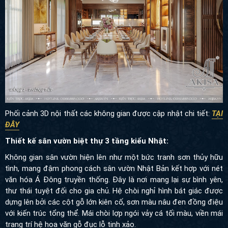
Phối cảnh 3D nội thất các không gian được cập nhật chi tiết:
TẠI
ĐÂY
Thiết kế sân vườn biệt thự 3 tầng kiểu Nhật:
Không gian sân vườn hiện lên như một bức tranh sơn thủy hữu
tình, mang đậm phong cách sân vườn Nhật Bản kết hợp với nét
văn hóa Á Đông truyền thống. Đây là nơi mang lại sự bình yên,
thư thái tuyệt đối cho gia chủ. Hệ chòi nghỉ hình bát giác được
dựng lên bởi các cột gỗ lớn kiên cố, sơn màu nâu đen đồng điệu
với kiến trúc tổng thể. Mái chòi lợp ngói vảy cá tối màu, viền mái
trang trí hệ hoa văn gỗ đục lỗ tinh xảo.