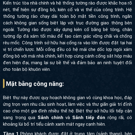
Kiến trúc tòa nhà chính và hệ thống tường rào được khắc họa rõ
nét, thể hiện sự đồng bộ, kiên cố và vị thế của công trình. Hệ
thống tường rào chạy dài toàn bộ mặt tiền công trình, ngăn
cách không gian sống biệt lập với trục đường giao thông bên
ngoài. Tường rào được xây dựng kiên cố bằng bê tông, chân
tường ốp đá xám tối màu để tạo cảm giác vững chãi và chống
rêu mốc. Công trình sở hữu hai cổng ra vào lớn được đặt tại hai
vị trí chiến lược. Mỗi cổng đều có hệ mái che dốc lợp ngói xám
đồng bộ với mái nhà chính, kết hợp cùng cánh cổng sắt hộp màu
đen hiện đại, mang lại sự bề thế và đảm bảo an ninh tuyệt đối
cho toàn bộ khuôn viên.
Mặt bằng công năng:
Biệt thự này được quy hoạch không gian vô cùng khoa học, đáp
ứng trọn vẹn nhu cầu sinh hoạt, làm việc và thư giãn giải trí đỉnh
cao cho một gia đình nhiều thế hệ. Biệt thự sở hữu lối tiếp cận
sang trọng qua
Sảnh chính
và
Sảnh tiếp đón
rộng rãi, có
khoảng lùi bố trí tiểu cảnh xanh mát ngay cạnh hiên.
Tầng 1
Phòng khách được đặt ở trung tâm (sảnh thang), bên