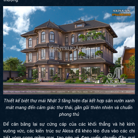
Thiết kế biệt thự mái Nhật 3 tầng hiện đại kết hợp sân vườn xanh
mát mang đến cảm giác thư thái, gần gũi thiên nhiên và chuẩn
phong thủ
Để cân bằng lại sự cứng cáp của các khối thẳng và hệ kính
vuông vức, các kiến trúc sư Akisa đã khéo léo đưa vào các chi
tiết vòm cong mềm mại, tạo nên vẻ đẹp uyển chuyển đầy quý