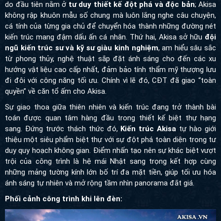
do đầu tiên nằm ở
tư duy thiết kế đột phá và độc bản
; Akisa
không rập khuôn mẫu số chung mà luôn lắng nghe câu chuyện,
cá tính của từng gia chủ để chuyển hóa thành những đường nét
kiến trúc mang đậm dấu ấn cá nhân. Thứ hai, Akisa sở hữu
đội
ngũ kiến trúc sư và kỹ sư giàu kinh nghiệm
, am hiểu sâu sắc
từ phong thủy, nghệ thuật sắp đặt ánh sáng cho đến các xu
hướng vật liệu cao cấp nhất, đảm bảo tính thẩm mỹ thượng lưu
đi đôi với công năng tối ưu. Chính vì lẽ đó, CĐT đã giao “toàn
quyền” về căn tổ ấm cho Akisa.
Sự giao thoa giữa thiên nhiên và kiến trúc đang trở thành bài
toán được quan tâm hàng đầu trong thiết kế biệt thự hạng
sang. Đứng trước thách thức đó,
Kiến trúc Akisa
tự hào giới
thiệu một siêu phẩm biệt thự với sự đột phá toàn diện trong tư
duy quy hoạch không gian. Điểm nhấn tạo nên sự khác biệt vượt
trội của công trình là hệ mái Nhật sang trọng kết hợp cùng
những mảng tường kính lớn bố trí đa mặt tiền, giúp tối ưu hóa
ánh sáng tự nhiên và mở rộng tầm nhìn panorama đắt giá.
Phối cảnh công trình khi lên đèn: