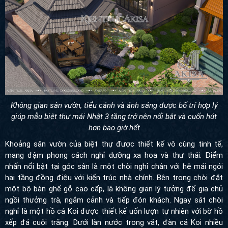
Không gian sân vườn, tiểu cảnh và ánh sáng được bố trí hợp lý
giúp mẫu biệt thự mái Nhật 3 tầng trở nên nổi bật và cuốn hút
hơn bao giờ hết
Khoảng sân vườn của biệt thự được thiết kế vô cùng tinh tế,
mang đậm phong cách nghỉ dưỡng xa hoa và thư thái. Điểm
nhấn nổi bật tại góc sân là một chòi nghỉ chân với hệ mái ngói
hai tầng đồng điệu với kiến trúc nhà chính. Bên trong chòi đặt
một bộ bàn ghế gỗ cao cấp, là không gian lý tưởng để gia chủ
ngồi thưởng trà, ngắm cảnh và tiếp đón khách. Ngay sát chòi
nghỉ là một hồ cá Koi được thiết kế uốn lượn tự nhiên với bờ hồ
xếp đá cuội trắng. Dưới làn nước trong vắt, đàn cá Koi nhiều