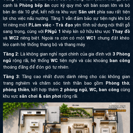
cạnh là
Phòng bếp ăn
cực kỳ quy mô với bàn soạn lớn và bộ
bàn ăn dài 10 ghế, kết nối ra khu vực
Sân ướt
phía sau rất tiện
lợi cho việc nấu nướng. Tầng 1 vẫn đảm bảo sự tiện nghi khi bố
trí riêng một
P.Làm việc - Trà đạo
yên tĩnh sử dụng nội thất gỗ
sang trọng, cùng với
P.Ngủ 1
khép kín sở hữu khu vực
Thay đồ
và
WC2
riêng biệt. Ngoài ra còn có một
WC1
chung đặt khéo
léo cạnh hệ thống thang bộ và thang máy.
Tầng 2:
Là không gian nghỉ ngơi chính của gia đình với
3 Phòng
ngủ
rộng rãi, hệ thống
WC
tiện nghi và các khoảng
ban công
thoáng đãng để đón gió tự nhiên.
Tầng 3:
Tầng cao nhất được dành riêng cho các không gian
trang nghiêm và chăm sóc tinh thần bao gồm
Phòng thờ
,
phòng thiền
, kết hợp thêm
2 phòng ngủ
,
WC,
ban công
cùng
khu vực
sân chơi & sân phơi
rộng rãi.