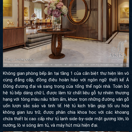
Không gian phòng bếp ăn tại tầng 1 của căn biệt thự hiện lên vô
cùng đẳng cấp, đồng điệu hoàn hảo với ngôn ngữ thiết kế Á
Đông đương đại và sang trọng của tổng thể ngôi nhà. Toàn bộ
hệ tủ bếp dáng chữ L được làm từ chất liệu gỗ tự nhiên thượng
hạng với tông màu nâu trầm ấm, khoe trọn những đường vân gỗ
uốn lượn sắc sảo và tinh tế. Hệ tủ kịch trần giúp tối ưu hóa
không gian lưu trữ, được phân chia khoa học với các khoang
chứa thiết bị cao cấp như tủ lạnh side-by-side mặt gương lớn, lò
nướng, lò vi sóng âm tủ, và máy hút mùi hiện đại.