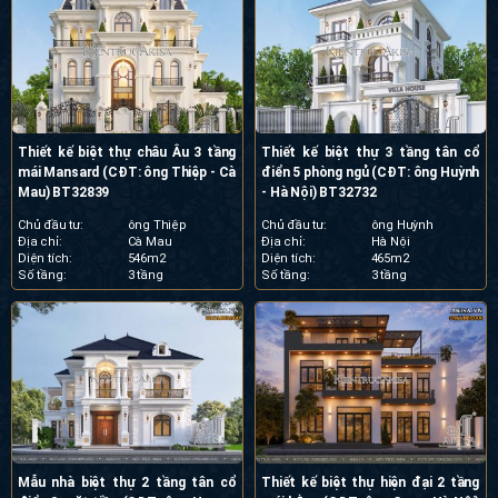
Thiết kế biệt thự châu Âu 3 tầng
Thiết kế biệt thự 3 tầng tân cổ
mái Mansard (CĐT: ông Thiệp - Cà
điển 5 phòng ngủ (CĐT: ông Huỳnh
Mau) BT32839
- Hà Nội) BT32732
Chủ đầu tư:
ông Thiệp
Chủ đầu tư:
ông Huỳnh
Địa chỉ:
Cà Mau
Địa chỉ:
Hà Nội
Diện tích:
546m2
Diện tích:
465m2
Số tầng:
3 tầng
Số tầng:
3 tầng
Mẫu nhà biệt thự 2 tầng tân cổ
Thiết kế biệt thự hiện đại 2 tầng