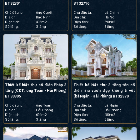
BT32801
BT32716
Chủ đầu tư:
ông Quyết
Chủ đầu tư:
bà Chinh
Địa chỉ:
Bắc Ninh
Địa chỉ:
Hà Nội
Diện tích:
403m2
Diện tích:
390m2
Số tầng:
3 tầng
Số tầng:
3 tầng
Thiết kế biệt thự cổ điển Pháp 3
Thiết kế biệt thự 3 tầng tân cổ
tầng (CĐT: ông Toản - Hải Phòng)
điển nhà vườn đẹp không tì vết
BT33805
(bà Ngân - Hải Phòng) BT32370
Chủ đầu tư:
ông Toản
Chủ đầu tư:
bà Ngân
Địa chỉ:
Hải Phòng
Địa chỉ:
Hải Phòng
Diện tích:
694m2
Diện tích:
480m2
Số tầng:
3 tầng
Số tầng:
3 tầng