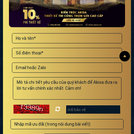
Thiết kế biệt thự 3 tầng 2 mặt tiền phong cách cổ điển
Pháp nguy nga, lộng lẫy