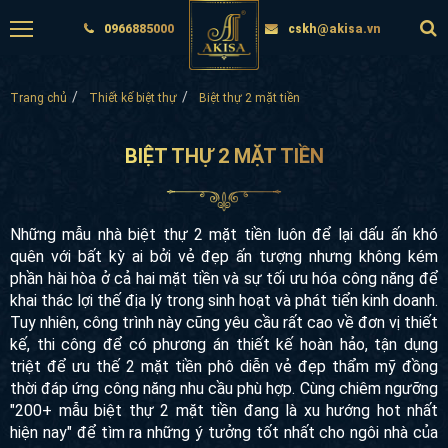
0966885000
cskh@akisa.vn
Trang chủ
Thiết kế biệt thự
Biệt thự 2 mặt tiền
BIỆT THỰ 2 MẶT TIỀN
Những mẫu nhà biệt thự 2 mặt tiền luôn để lại dấu ấn khó
quên với bất kỳ ai bởi vẻ đẹp ấn tượng nhưng không kém
phần hài hòa ở cả hai mặt tiền và sự tối ưu hóa công năng để
khai thác lợi thế địa lý trong sinh hoạt và phát tiển kinh doanh.
Tuy nhiên, công trình này cũng yêu cầu rất cao về đơn vị thiết
kế, thi công để có phương án thiết kế hoàn hảo, tận dụng
triệt để ưu thế 2 mặt tiền phô diễn vẻ đẹp thẩm mỹ đồng
thời đáp ứng công năng nhu cầu phù hợp. Cùng chiêm ngưỡng
"200+ mẫu biệt thự 2 mặt tiền đang là xu hướng hot nhất
hiện nay" để tìm ra những ý tưởng tốt nhất cho ngôi nhà của