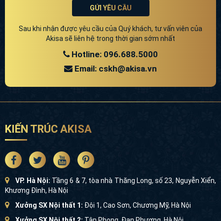
GỬI YÊU CẦU
Sau khi nhận được yêu cầu của Quý khách, tư vấn viên của
Thiết kế nhà biệt thự 3 tầng 2 mặt tiền phong cách tân cổ
Akisa sẽ liên hệ trong thời gian sớm nhất
điển châu Âu sang trọng, quý phái
Hotline: 096.688.5000
Email: cskh@akisa.vn
KIẾN TRÚC AKISA
VP. Hà Nội:
Tầng 6 & 7, tòa nhà Thăng Long, số 23, Nguyễn Xiển,
Khương Đình, Hà Nội
Xưởng SX Nội thất 1:
Đội 1, Cao Sơn, Chương Mỹ, Hà Nội
Xưởng SX Nội thất 2:
Tân Phong, Đan Phượng, Hà Nội