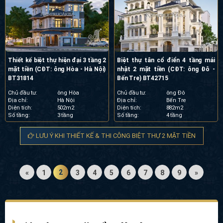
Thiết kế biệt thự hiện đại 3 tầng 2
Biệt thự tân cổ điển 4 tầng mái
mặt tiền (CĐT: ông Hòa - Hà Nội)
nhật 2 mặt tiền (CĐT: ông Đô -
BT31814
Bến Tre) BT42715
Chủ đầu tư:
ông Hòa
Chủ đầu tư:
ông Đô
Địa chỉ:
Hà Nội
Địa chỉ:
Bến Tre
Diện tích:
502m2
Diện tích:
882m2
Số tầng:
3 tầng
Số tầng:
4 tầng
LƯU Ý KHI THIẾT KẾ & THI CÔNG BIỆT THỰ 2 MẶT TIỀN
2
«
1
3
4
5
6
7
8
9
»