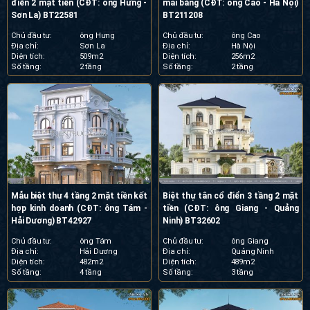
điển 2 mặt tiền (CĐT: ông Hưng -
mái bằng (CĐT: ông Cao - Hà Nội)
Sơn La) BT22581
BT211208
Chủ đầu tư:
ông Hưng
Chủ đầu tư:
ông Cao
Địa chỉ:
Sơn La
Địa chỉ:
Hà Nội
Diện tích:
509m2
Diện tích:
256m2
Số tầng:
2 tầng
Số tầng:
2 tầng
Mẫu biệt thự 4 tầng 2 mặt tiền kết
Biệt thự tân cổ điển 3 tầng 2 mặt
hợp kinh doanh (CĐT: ông Tám -
tiền (CĐT: ông Giang - Quảng
Hải Dương) BT42927
Ninh) BT32602
Chủ đầu tư:
ông Tám
Chủ đầu tư:
ông Giang
Địa chỉ:
Hải Dương
Địa chỉ:
Quảng Ninh
Diện tích:
482m2
Diện tích:
489m2
Số tầng:
4 tầng
Số tầng:
3 tầng