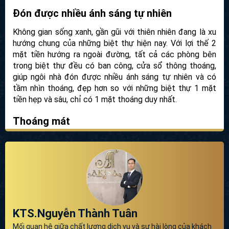
Đón được nhiều ánh sáng tự nhiên
Không gian sống xanh, gần gũi với thiên nhiên đang là xu
hướng chung của những biệt thự hiện nay. Với lợi thế 2
mặt tiền hướng ra ngoài đường, tất cả các phòng bên
trong biệt thự đều có ban công, cửa sổ thông thoáng,
giúp ngôi nhà đón được nhiều ánh sáng tự nhiên và có
tầm nhìn thoáng, đẹp hơn so với những biệt thự 1 mặt
tiền hẹp và sâu, chỉ có 1 mặt thoáng duy nhất.
Thoáng mát
Biệt thự có 2 mặt tiền tạo không gian 2 mặt rộng rãi,
thoáng đãng, không còn cảm giác bí bách, chật chội như
những ngôi biệt thự phố 1 mặt tiền thông thường. Lợi
thế 2 mặt tiền cũng giúp không gian bên trong biệt thự
dễ dàng đón gió trời, không khí trong lành từ thiên nhiên
vào ngôi nhà, mang đến không gian sống thoáng mát, thư
thái, tốt cho sức khỏe của các thành viên trong gia đình.
KTS.Nguyễn Thành Tuân
Mối quan hệ giữa chất lượng dịch vụ và sự hài lòng của khách
Vị trí đắc địa, phù hợp để kinh doanh