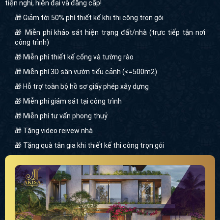
tiện nghi, hiện đại và đẳng cấp!
tượng nổi bật cả khu phố.Diện tích mặt tiền được nhân
🎁 Giảm tới 50% phí thiết kế khi thi công trọn gói
đôi sẽ giúp các kiến trúc sư thỏa sức sáng tạo và triển
khai các ý tưởng thiết kế độc đáo, sáng tạo tăng vẻ đẹp
🎁 Miễn phí khảo sát hiện trạng đất/nhà (trực tiếp tận nơi
thẩm mỹ cho ngôi biệt thự đồng thời thể hiện phong
công trình)
cách và gu thẩm mỹ đẳng cấp của gia chủ.
🎁 Miễn phí thiết kế cổng và tường rào
Biệt thự 2 mặt tiền phù hợp với nhiều phong cách kiến
🎁 Miễn phí 3D sân vườn tiểu cảnh (<=500m2)
trúc từ cổ điển, tân cổ điển đến hiện đại, kết hợp với
🎁 Hỗ trợ toàn bộ hồ sơ giấy phép xây dựng
nhiều loại hình mái linh hoạt tạo nên vẻ đẹp đa dạng, ấn
tượng, đáp ứng mọi mong muốn của gia chủ.
🎁 Miễn phí giám sát tại công trình
🎁 Miễn phí tư vấn phong thuỷ
🎁 Tặng video reivew nhà
🎁 Tặng quà tân gia khi thiết kế thi công trọn gói