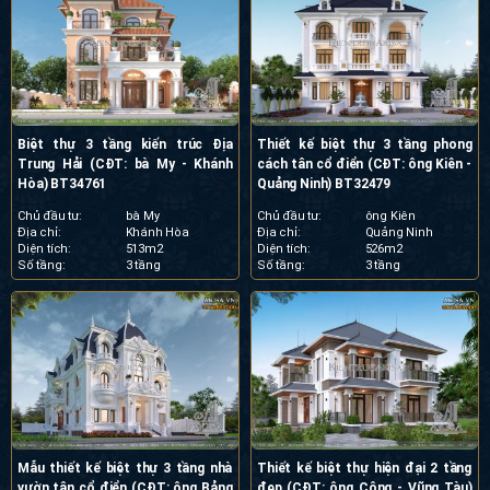
Biệt thự 3 tầng kiến trúc Địa
Thiết kế biệt thự 3 tầng phong
Trung Hải (CĐT: bà My - Khánh
cách tân cổ điển (CĐT: ông Kiên -
Hòa) BT34761
Quảng Ninh) BT32479
Chủ đầu tư:
bà My
Chủ đầu tư:
ông Kiên
Địa chỉ:
Khánh Hòa
Địa chỉ:
Quảng Ninh
Diện tích:
513m2
Diện tích:
526m2
Số tầng:
3 tầng
Số tầng:
3 tầng
Mẫu thiết kế biệt thự 3 tầng nhà
Thiết kế biệt thự hiện đại 2 tầng
vườn tân cổ điển (CĐT: ông Bảng
đẹp (CĐT: ông Công - Vũng Tàu)