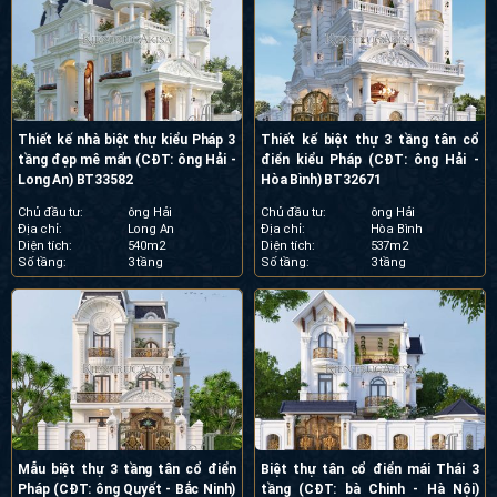
Thiết kế nhà biệt thự kiểu Pháp 3
Thiết kế biệt thự 3 tầng tân cổ
tầng đẹp mê mẩn (CĐT: ông Hải -
điển kiểu Pháp (CĐT: ông Hải -
Long An) BT33582
Hòa Bình) BT32671
Chủ đầu tư:
ông Hải
Chủ đầu tư:
ông Hải
Địa chỉ:
Long An
Địa chỉ:
Hòa Bình
Diện tích:
540m2
Diện tích:
537m2
Số tầng:
3 tầng
Số tầng:
3 tầng
Mẫu biệt thự 3 tầng tân cổ điển
Biệt thự tân cổ điển mái Thái 3
Pháp (CĐT: ông Quyết - Bắc Ninh)
tầng (CĐT: bà Chinh - Hà Nội)