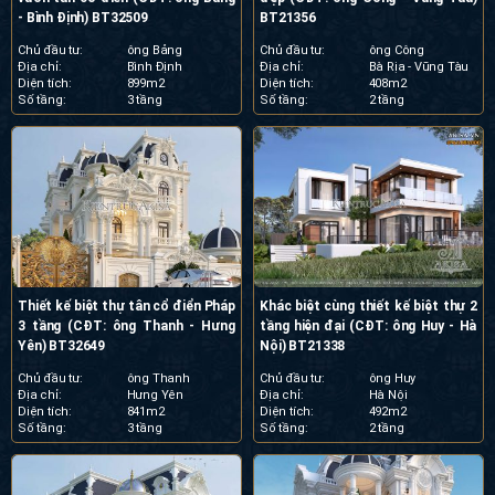
- Bình Định) BT32509
BT21356
Chủ đầu tư:
ông Bảng
Chủ đầu tư:
ông Công
Địa chỉ:
Bình Định
Địa chỉ:
Bà Rịa - Vũng Tàu
Diện tích:
899m2
Diện tích:
408m2
Số tầng:
3 tầng
Số tầng:
2 tầng
Thiết kế biệt thự tân cổ điển Pháp
Khác biệt cùng thiết kế biệt thự 2
3 tầng (CĐT: ông Thanh - Hưng
tầng hiện đại (CĐT: ông Huy - Hà
Yên) BT32649
Nội) BT21338
Chủ đầu tư:
ông Thanh
Chủ đầu tư:
ông Huy
Địa chỉ:
Hưng Yên
Địa chỉ:
Hà Nội
Diện tích:
841m2
Diện tích:
492m2
Số tầng:
3 tầng
Số tầng:
2 tầng