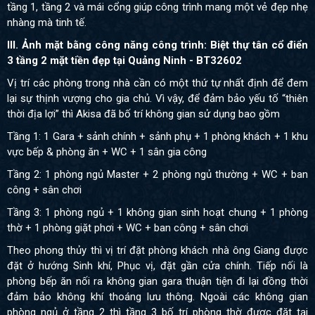
tầng 1, tầng 2 và mái cổng giúp công trình mang một vẻ đẹp nhẹ
nhàng mà tinh tế.
III. Ảnh mặt bằng công năng công trình: Biệt thự tân cổ điển
3 tầng 2 mặt tiền đẹp tại Quảng Ninh - BT32602
Vị trí các phòng trong nhà cần có một thứ tự nhất định để đem
lại sự thịnh vượng cho gia chủ. Vì vậy, để đảm bảo yếu tố “thiên
thời địa lợi” thì Akisa đã bố trí không gian sử dụng bao gồm
Tầng 1: 1 Gara + sảnh chính + sảnh phụ + 1 phòng khách + 1 khu
vực bếp & phòng ăn + WC + 1 sân gia công
Tầng 2: 1 phòng ngủ Master + 2 phòng ngủ thường + WC + ban
công + sân chơi
Tầng 3: 1 phòng ngủ + 1 không gian sinh hoạt chung + 1 phòng
thờ + 1 phòng giặt phơi + WC + ban công + sân chơi
Theo phong thủy thì vị trí đặt phòng khách nhà ông Giang được
đặt ở hướng Sinh khí, Phục vị, đặt gần cửa chính. Tiếp nối là
phòng bếp ăn nối ra không gian gara thuận tiện đi lại đồng thời
đảm bảo không khí thoáng lưu thông. Ngoài các không gian
phòng ngủ ở tầng 2 thì tầng 3 bố trí phòng thờ
được đặt tại