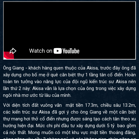
Ông Giang - khách hàng quen thuộc của Akisa, trước đây ông đã
xây dựng cho bố mẹ ở quê căn biệt thự 1 tầng tân cổ điển. Hoàn
toàn tin tưởng vào năng lực của đội ngũ kiến trúc sư Akisa nên
lần thứ 2 này: Akisa vẫn là lựa chọn của ông trong việc xây dựng
ngôi nhà mơ ước từ lâu của mình.
Với diện tích đất vuông vắn mặt tiền 17.3m, chiều sâu 13.2m,
các kiến trúc sư Akisa đã gợi ý cho ông Giang về một căn biệt
thự mang hơi thở cổ điển nhưng được sáng tạo cách tân theo xu
hướng hiện đại. Mức chi phí đầu tư xây dựng dưới 5 tỷ bao gồm
cả nội thất. Mong muốn có một khu vực mặt tiền thoáng đãng,