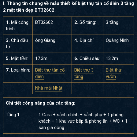
I. Thông tin chung về mẫu thiết kế biệt thự tân cổ điển 3 tầng
2 mặt tiền đẹp BT32602:
1.
Mã công
BT32602
2.
Số tầng:
3 tầng
trình:
3.
Chủ đầu
ông Giang
4.
Địa chỉ:
Quảng Ninh
tư:
5.
Mặt tiền:
17.3m
6.
Chiều sâu:
13.2m
7.
Loại hình:
Biệt thự tân cổ
Biệt thự 3
Biệt thự
điển
tầng
vườn
Nhà mái Nhật
Chi tiết công năng của các tầng:
Tầng 1:
1 Gara + sảnh chính + sảnh phụ + 1 phòng
khách + 1 khu vực bếp & phòng ăn + WC + 1
sân gia công