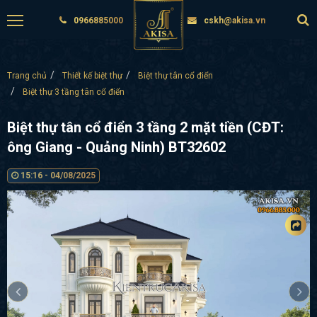
0966885000
cskh@akisa.vn
Trang chủ
Thiết kế biệt thự
Biệt thự tân cổ điển
Biệt thự 3 tầng tân cổ điển
Biệt thự tân cổ điển 3 tầng 2 mặt tiền (CĐT:
ông Giang - Quảng Ninh) BT32602
15:16 - 04/08/2025