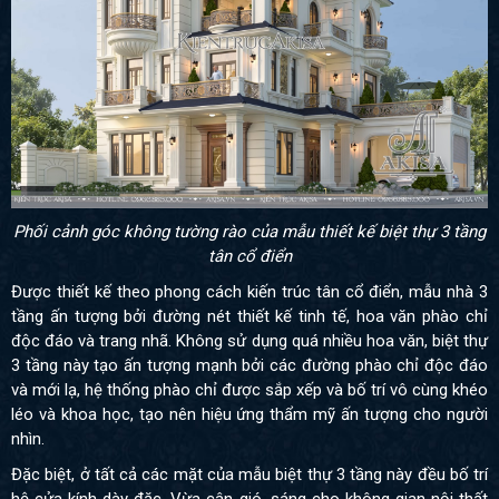
Phối cảnh góc không tường rào của mẫu thiết kế biệt thự 3 tầng
tân cổ điển
Được thiết kế theo phong cách kiến trúc tân cổ điển, mẫu nhà 3
tầng ấn tượng bởi đường nét thiết kế tinh tế, hoa văn phào chỉ
độc đáo và trang nhã. Không sử dụng quá nhiều hoa văn, biệt thự
3 tầng này tạo ấn tượng mạnh bởi các đường phào chỉ độc đáo
và mới lạ, hệ thống phào chỉ được sắp xếp và bố trí vô cùng khéo
léo và khoa học, tạo nên hiệu ứng thẩm mỹ ấn tượng cho người
nhìn.
Đặc biệt, ở tất cả các mặt của mẫu biệt thự 3 tầng này đều bố trí
hệ cửa kính dày đặc. Vừa cân gió, sáng cho không gian nội thất