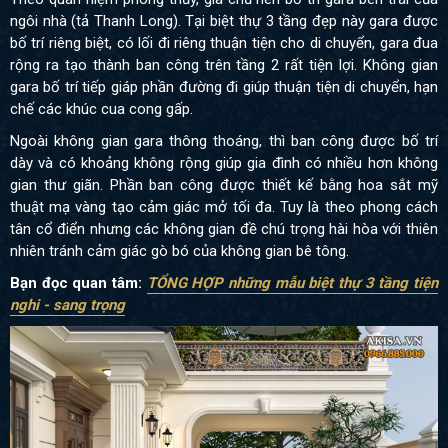
ngôi nhà (tả Thanh Long). Tại biệt thự 3 tầng đẹp này gara được
bố trí riêng biệt, có lối đi riêng thuận tiện cho di chuyển, gara đua
rộng ra tạo thành ban công trên tầng 2 rất tiện lợi. Không gian
gara bố trí tiếp giáp phần đường đi giúp thuận tiện di chuyển, hạn
chế các khúc cua cong gấp.
Ngoài không gian gara thông thoáng, thì ban công được bố trí
dày và có khoảng không rộng giúp gia đình có nhiều hơn không
gian thư giãn. Phần ban công được thiết kế bằng hoa sắt mỹ
thuật mạ vàng tạo cảm giác mở tối đa. Tuy là theo phong cách
tân cổ điển nhưng các không gian đề chú trọng hài hòa với thiên
nhiên tránh cảm giác gò bó của không gian bê tông.
Bạn đọc quan tâm:
TỔNG HỢP những mẫu biệt thự 3 tầng tiện
nghi - sang trọng