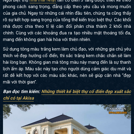
Ngôi biệt thự
nhà mái Nhật
tân cổ điển 3 tầng được thiết kế theo
phong cách sang trọng, đẳng cấp theo yêu cầu và mong muốn
của gia chủ.
Ngay từ những cái nhìn đầu tiên, chúng ta cũng thấy
rõ sự kết hợp sang trọng của tổng thể kiến trúc biệt thự. Các khối
nhà được chia theo tỉ lệ cân đối phân chia thành 2 khối nhà
chính. Cùng với các khoảng đua ra tạo nhiều mặt thoáng tối đa,
mang đến không gian hài hòa với thiên nhiên.
Sử dụng tông màu trắng kem làm chủ đạo, với những gia chủ yêu
thích vẻ đẹp hướng cổ điển, thì sắc trắng kem chắc chắn sẽ làm
hài lòng bạn. Không gian mà tông màu này mang đến là sự thanh
lịch ấm áp. Màu sắc này tạo cho người dùng cảm giác dịu mát và
rất dễ kết hợp với các màu sắc khác, nên sẽ giúp căn nhà “đẹp
mãi với thời gian”.
Bạn đọc tìm kiếm:
Những thiết kế biệt thự cổ điển đẹp xuất sắc
chỉ có tại Akisa