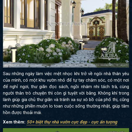
Sau những ngày làm việc mệt nhọc khi trở về ngôi nhà thân yêu
của mình, có một khu vườn nhỏ để tự tay chăm sóc, có một nơi
để nghỉ ngơi, thư giãn đọc sách, ngồi nhâm nhi tách trà, cùng
người thân trò chuyện thì còn gì tuyệt vời bằng. Không khí trong
lành giúp gia chủ thư giãn và tránh xa sự xô bồ của phố thị, cũng
như những phiền muộn lo toan cuộc sống thường nhật, giúp tâm
hồn được thoải mái.
Xem thêm:
50+ biệt thự nhà vườn cực đẹp - cực ấn tượng