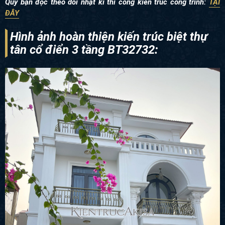
Quý bạn đọc theo dõi nhật kí thi công kiến trúc công trình:
TẠI
ĐÂY
Hình ảnh hoàn thiện kiến trúc biệt thự
tân cổ điển 3 tầng BT32732: