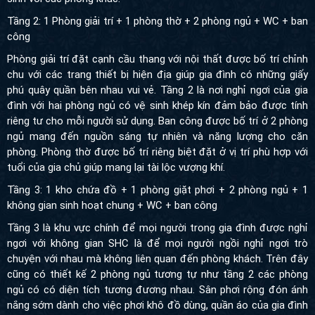
Tầng 2: 1 Phòng giải trí + 1 phòng thờ + 2 phòng ngủ + WC + ban
công
Phòng giải trí đặt cạnh cầu thang với nội thất được bố trí chỉnh
chu với các trang thiết bị hiện địa giúp gia đình có những giấy
phú quây quần bên nhau vui vẻ. Tầng 2 là nơi nghỉ ngơi của gia
đình với hai phòng ngủ có vệ sinh khép kín đảm bảo được tính
riêng tư cho mỗi người sử dụng. Ban công được bố trí ở 2 phòng
ngủ mang đến nguồn sáng tự nhiên và năng lượng cho căn
phòng. Phòng thờ được bố trí riêng biệt đặt ở vị trí phù hợp với
tuổi của gia chủ giúp mang lại tài lộc vượng khí.
Tầng 3: 1 kho chứa đồ + 1 phòng giặt phơi + 2 phòng ngủ + 1
không gian sinh hoạt chung + WC + ban công
Tầng 3 là khu vực chính để mọi người trong gia đình được nghỉ
ngơi với không gian SHC là để mọi người ngồi nghỉ ngơi trò
chuyện với nhau mà không liên quan đến phòng khách. Trên đây
cũng có thiết kế 2 phòng ngủ tương tự như tầng 2 các phòng
ngủ có có diện tích tương đương nhau. Sân phơi rộng đón ánh
nắng sớm dành cho việc phơi khô đồ dùng, quần áo của gia đình