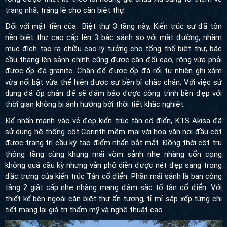
trang nhã, tráng lệ cho căn biệt thự.
Đối với mặt tiền của Biệt thự 3 tầng này, Kiến trúc sư đã tôn
nền biệt thự cao cấp lên 3 bậc sảnh so với mặt đường, nhằm
mục đích tạo ra chiều cao lý tưởng cho tổng thể biệt thự, b
ậc
cầu thang lên sảnh chính cũng được cân đối cao, rộng vừa phải
được ốp đá granite. Chân đế được ốp đá rối tự nhiên ghi xám
vừa nổi bật vừa thể hiện được sự bền bỉ chắc chắn. Với việc sử
dụng đá ốp chân đế sẽ đảm bảo được công trình bền đẹp với
thời gian không bị ảnh hưởng bởi thời tiết khắc nghiệt.
Để nhấn mạnh vào vẻ đẹp kiến trúc tân cổ điển, KTS Akisa đã
sử dụng hệ thống cột Corinth mềm mại với hoa văn nơi đầu cột
được trang trí cầu kỳ tạo điểm nhấn bắt mắt. Đồng thời cột trụ
thông tầng cùng khung mái vòm sảnh nhẹ nhàng uốn cong
không quá cầu kỳ nhưng vẫn phô diễn được nét đẹp sang trong
đặc trưng của kiến trúc Tân cổ điển. Phần mái sảnh là ban công
tầng 2 giật cấp nhẹ nhàng mang đậm sắc tố tân cổ điển. Với
thiết kế bên ngoài căn biệt thự ấn tượng, tỉ mỉ sắp xếp từng chi
tiết mang lại giá trị thẩm mỹ và nghệ thuật cao
.