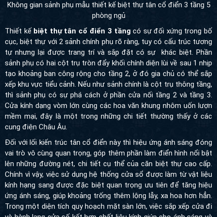
Không gian sảnh phụ mẫu thiết kế biệt thự tân cổ điển 3 tầng 5
phòng ngủ
Thiết kế
biệt thự tân cổ điển 3 tầng
có sự đối xứng trong bố
cục, biệt thự với 2 sảnh chính phụ rõ ràng, tuy có cấu trúc tương
tự nhưng lại được trang trí và sắp đặt có sự khác biệt. Phần
sảnh phụ có hai cột trụ tròn đẩy khối chính diện lùi về sau 1 nhịp
tạo khoảng ban công rộng cho tầng 2, ở đó gia chủ có thể sắp
xếp khu vực tiểu cảnh. Nếu như sảnh chính là cột trụ thông tầng,
thì sảnh phụ có sự phá cách ở phần cửa nối tầng 2 và tầng 3.
Cửa kính dạng vòm lớn cùng các hoa văn khung nhôm uốn lượn
mềm mại, đây là một trong những chi tiết thường thấy ở các
cung điện Châu Âu.
Đối với lối kiến trúc tân cổ điển này thì hiệu ứng ánh sáng đóng
vai trò vô cùng quan trọng, góp thêm phần làm điển hình nổi bật
lên những đường nét, chi tiết cụ thể của căn biệt thự cao cấp.
Chính vì vậy, việc sử dụng hệ thống cửa sổ được làm từ vật liệu
kính hạng sang được đặc biệt quan trọng ưu tiên để tăng hiệu
ứng ánh sáng, giúp khoảng trống thêm lộng lẫy, xa hoa hơn hẳn.
Trong một diện tích quy hoạch mặt sàn lớn, việc sắp xếp cửa đi
và hành lang cửa số kết hợp chất liệu kính giúp cho ánh sáng và