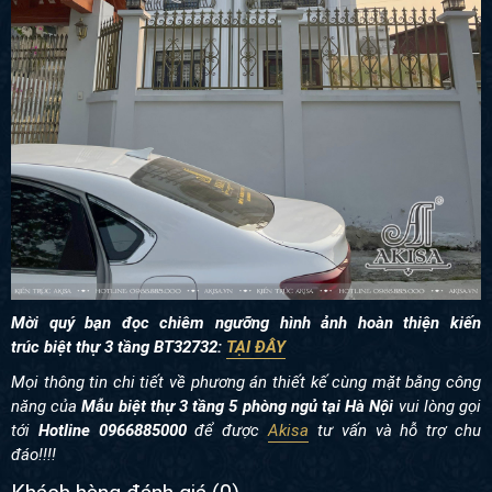
Mời quý bạn đọc chiêm ngưỡng hình ảnh hoàn thiện kiến
trúc
biệt thự 3 tầng BT32732:
TẠI ĐÂY
Mọi thông tin chi tiết về phương án thiết kế cùng mặt bằng công
năng của
Mẫu biệt thự 3 tầng 5 phòng ngủ tại Hà Nội
vui lòng gọi
tới
Hotline 0966885000
để được
Akisa
tư vấn và hỗ trợ chu
đáo!!!!