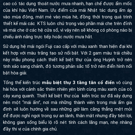
cao có tác dụng thoát nước mưa nhanh, hạn chế được ẩm mốc
của khí hậu Việt Nam. Ưu điểm của mái Nhật tác dụng ấm áp
vào mùa đông, mát mẻ vào mùa hè, đồng thời trong quá trình
thiết kế mái các KTS luôn chú trọng vào phần mái che trên đỉnh
và mái che ở các hệ cửa sổ, vì vậy nên sẽ không có phòng nào bị
chiếu ánh nắng trực tiếp hoặc nước mưa hắt.
Sử dụng hệ mái ngói Fuji cao cấp với màu xanh than hiện đại khi
kết hợp với màu trắng tạo sử nổi bật. Với 2 gam màu trái chiều
này mẫu phong cách thiết kế biệt thự của ông Huỳnh trở nên
tinh xảo sang chảnh, độ tương phản sắc tố trở nên điển hình nổi
bật hòa giải.
Tổng thể kiến trúc
mẫu biệt thự 3 tầng tân cổ điển
vô cùng
hài hòa với cảnh sắc thiên nhiên yên bình cùng màu xanh của cỏ
cây xung quanh. Thiết kế biệt thự của kiến trúc sư đã xây dựng
nên một “mái ấm”, nơi mà những thành viên trong mái ấm gia
đình sẽ luôn hướng về sau những giờ làm căng thẳng mệt mỏi
để được nghỉ ngơi trong sự an lành, thân mật nhưng đầy tiện lợi,
không gian sống biểu lộ rõ nét tính cách lãng mạn, nhẹ nhàng
đầy thi vị của chính gia chủ.