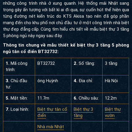
những công trình nhà ở xung quanh. Hệ thống mái Nhật sang
trọng gây ấn tượng với bất kì ai đi qua, sự cuốn hút thể hiện qua
từng đường nét kiến trúc do KTS Akisa tạo nên đã góp phần
mang đến cho khu phố nơi chủ đầu tư ở một công trình nhà biệt
thự đẹp đẳng cấp. Cùng tìm hiểu chi tiết về mẫu biệt thự 3 tầng
5 phòng ngủ này ngay sau đây.
Thông tin chung về mẫu thiết kế biệt thự 3 tầng 5 phòng
ngủ tân cổ điển BT32732:
1.
Mã công
BT32732
2.
Số tầng:
3 tầng
trình:
3.
Chủ đầu
ông Huỳnh
4.
Địa chỉ:
Hà Nội
tư:
5.
Mặt tiền:
11.7m
6.
Chiều sâu:
12.2m
7.
Loại hình:
Biệt thự tân cổ
Biệt thự 3
Biệt thự
điển
tầng
vườn
Nhà mái Nhật