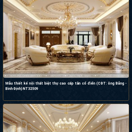
Mẫu thiết kế nội thất biệt thự cao cấp tân cổ điển (CĐT: ông Bảng -
Bình Định) NT32509