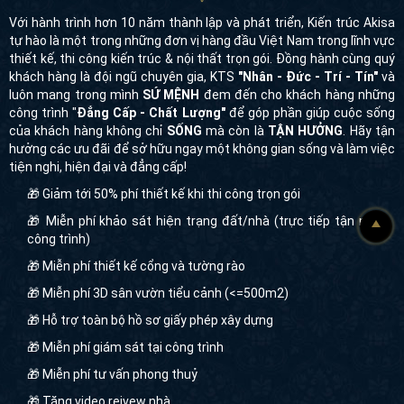
Với hành trình hơn 10 năm thành lập và phát triển, Kiến trúc Akisa
tự hào là một trong những đơn vị hàng đầu Việt Nam trong lĩnh vực
thiết kế, thi công kiến trúc & nội thất trọn gói. Đồng hành cùng quý
khách hàng là đội ngũ chuyên gia, KTS
"Nhân - Đức - Trí - Tín"
và
luôn mang trong mình
SỨ MỆNH
đem đến cho khách hàng những
công trình "
Đẳng Cấp - Chất Lượng"
để góp phần giúp cuộc sống
của khách hàng không chỉ
SỐNG
mà còn là
TẬN HƯỞNG
. Hãy tận
hưởng các ưu đãi để sở hữu ngay một không gian sống và làm việc
tiện nghi, hiện đại và đẳng cấp!
🎁 Giảm tới 50% phí thiết kế khi thi công trọn gói
🎁 Miễn phí khảo sát hiện trạng đất/nhà (trực tiếp tận nơi
công trình)
🎁 Miễn phí thiết kế cổng và tường rào
🎁 Miễn phí 3D sân vườn tiểu cảnh (<=500m2)
🎁 Hỗ trợ toàn bộ hồ sơ giấy phép xây dựng
🎁 Miễn phí giám sát tại công trình
🎁 Miễn phí tư vấn phong thuỷ
🎁 Tặng video reivew nhà