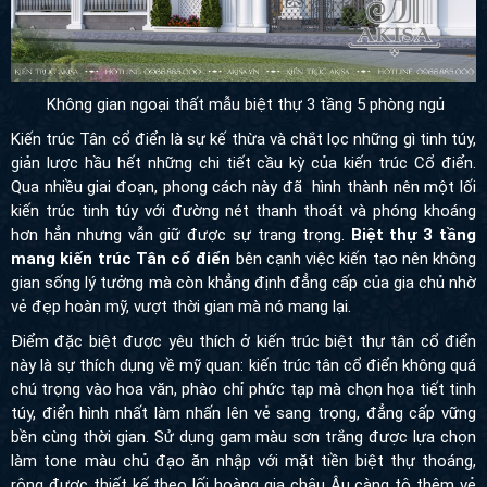
Không gian ngoại thất mẫu biệt thự 3 tầng 5 phòng ngủ
Kiến trúc Tân cổ điển là sự kế thừa và chắt lọc những gì tinh túy,
giản lược hầu hết những chi tiết cầu kỳ của kiến trúc Cổ điển.
Qua nhiều giai đoạn, phong cách này đã hình thành nên một lối
kiến trúc tinh túy với đường nét thanh thoát và phóng khoáng
hơn hẳn nhưng vẫn giữ được sự trang trọng.
Biệt thự 3 tầng
mang kiến trúc Tân cổ điển
bên cạnh việc kiến tạo nên không
gian sống lý tưởng mà còn khẳng định đẳng cấp của gia chủ nhờ
vẻ đẹp hoàn mỹ, vượt thời gian mà nó mang lại.
Điểm đặc biệt được yêu thích ở kiến trúc biệt thự tân cổ điển
này là sự thích dụng về mỹ quan: kiến trúc tân cổ điển không quá
chú trọng vào hoa văn, phào chỉ phức tạp mà chọn họa tiết tinh
túy, điển hình nhất làm nhấn lên vẻ sang trọng, đẳng cấp vững
bền cùng thời gian. Sử dụng gam màu sơn trắng được lựa chọn
làm tone màu chủ đạo ăn nhập với mặt tiền biệt thự thoáng,
rộng được thiết kế theo lối hoàng gia châu Âu càng tô thêm vẻ