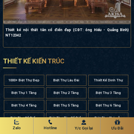
Thiết kế nội thất tân cổ điển đẹp (CĐT: ông Hiếu - Quảng Bình)
NT12342
THIẾT KẾ KIẾN TRÚC
1000+ Biệt Thự Đẹp
Biệt Thự Lâu Đài
Thiết Kế Dinh Thự
Biệt Thự 1 Tầng
Biệt Thự 2 Tầng
Biệt Thự 3 Tầng
Biệt Thự 4 Tầng
Biệt Thự 5 Tầng
Biệt Thự 6 Tầng
Biệt Thự Cổ Điển
Biệt Thự Tân Cổ Điển
Biệt Thự Châu Âu
Zalo
Hotline
Y/c Gọi lại
Ưu Đãi
Biệt Thự Hiện Đại
Biệt Thự Địa Trung Hải
Biệt Thự Nhà Vườn