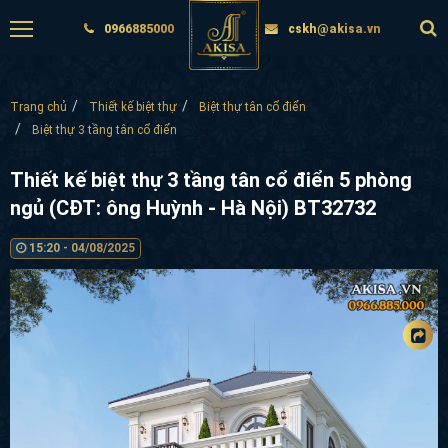
0966885000
cskh@akisa.vn
Trang chủ
Thiết kế biệt thự
Biệt thự tân cổ điển
Biệt thự 3 tầng tân cổ điển
Thiết kế biệt thự 3 tầng tân cổ điển 5 phòng
ngủ (CĐT: ông Huỳnh - Hà Nội) BT32732
15:20 - 04/08/2025