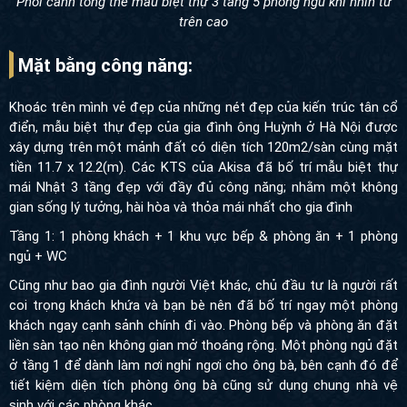
Phối cảnh tổng thể mẫu biệt thự 3 tầng 5 phòng ngủ khi nhìn từ
trên cao
Mặt bằng công năng:
Khoác trên mình vẻ đẹp của những nét đẹp của kiến trúc tân cổ
điển, mẫu biệt thự đẹp của gia đình ông Huỳnh ở Hà Nội được
xây dựng trên một mảnh đất có diện tích 120m2/sàn cùng mặt
tiền 11.7 x 12.2(m). Các KTS của Akisa đã bố trí mẫu biệt thự
mái Nhật 3 tầng đẹp với đầy đủ công năng; nhằm một không
gian sống lý tưởng, hài hòa và thỏa mái nhất cho gia đình
Tầng 1: 1 phòng khách + 1 khu vực bếp & phòng ăn + 1 phòng
ngủ + WC
Cũng như bao gia đình người Việt khác, chủ đầu tư là người rất
coi trọng khách khứa và bạn bè nên đã bố trí ngay một phòng
khách ngay cạnh sảnh chính đi vào. Phòng bếp và phòng ăn đặt
liền sàn tạo nên không gian mở thoáng rộng.
Một phòng ngủ đặt
ở tầng 1 để dành làm nơi nghỉ ngơi cho ông bà, bên cạnh đó để
tiết kiệm diện tích phòng ông bà cũng sử dụng chung nhà vệ
sinh với các phòng khác.