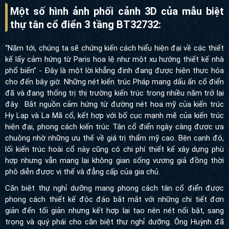
Một số hình ảnh phối cảnh 3D của mẫu biệt
thự tân cổ điển 3 tầng BT32732:
“Năm tới, chúng ta sẽ chứng kiến ​​cách hiểu hiện đại về các thiết
kế lấy cảm hứng từ Paris hoa lệ như một xu hướng thiết kế nhà
phổ biến” - Đây là một lời khẳng định đang được hiện thực hóa
cho đến bây giờ. Những nét kiến trúc Pháp mang dấu ấn cổ điển
đã và đang thống trị thị trường kiến trúc trong nhiều năm trở lại
đây.
Bắt nguồn cảm hứng từ đường nét hoa mỹ của kiến
trúc
Hy Lạp và La Mã cổ, kết hợp với bố cục mạnh mẽ của kiến trúc
hiện đại, phong cách kiến trúc Tân cổ điển ngày càng được ưa
chuộng nhờ những ưu thế về giá trị thẩm mỹ cao. Bên cạnh đó,
lối kiến trúc hoài cổ này cũng có chi phí thiết kế xây dựng phù
hợp nhưng vẫn mang lại không gian sống vương giả đồng thời
phô diễn được vị thế và đẳng cấp của gia chủ.
Căn biệt thự nghỉ dưỡng mang phong cách tân cổ điển được
phong cách thiết kế độc đáo bắt mắt với những chi tiết đơn
giản đến tối giản nhưng kết hợp lại tạo nên nét nổi bật, sang
trọng và quý phái cho căn biệt thự nghỉ dưỡng. Ông Huỳnh đã