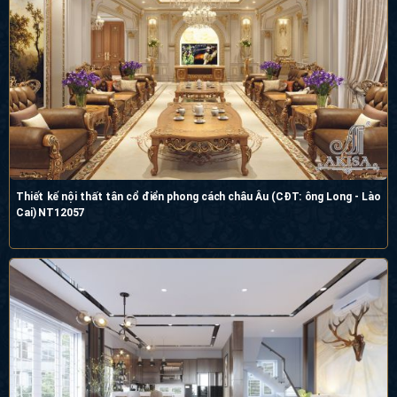
Thiết kế nội thất tân cổ điển phong cách châu Âu (CĐT: ông Long - Lào
Cai) NT12057