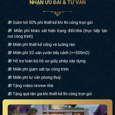
NHẬN ƯU ĐÃI & TƯ VẤN
🎁 Giảm tới 50% phí thiết kế khi thi công trọn gói
🎁 Miễn phí khảo sát hiện trạng đất/nhà (trực tiếp tận
nơi công trình)
🎁 Miễn phí thiết kế cổng và tường rào
🎁 Miễn phí 3D sân vườn tiểu cảnh (<=500m2)
🎁 Hỗ trợ toàn bộ hồ sơ giấy phép xây dựng
🎁 Miễn phí giám sát tại công trình
🎁 Miễn phí tư vấn phong thuỷ
🎁 Tặng video reivew nhà
🎁 Tặng quà tân gia khi thiết kế thi công trọn gói