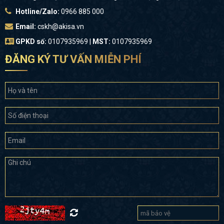
Hotline/Zalo:
0966 885 000
Email:
cskh@akisa.vn
GPKD số:
0107935969 |
MST:
0107935969
ĐĂNG KÝ TƯ VẤN MIỄN PHÍ