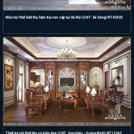
Mẫu nội thất biệt thự hiện đại cao cấp tại Hà Nội (CĐT: bà Sáng) NT42022
Thiết kế nội thất tân cổ điển đẹp (CĐT: ông Hiếu - Quảng Bình) NT12342