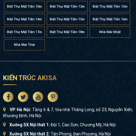
Biệt Thự Mặt Tiền 10m
Biệt Thự Mặt Tiền 12m
Biệt Thự Mặt Tiền 13m
Biệt Thự Mặt Tiền 14m
Biệt Thự Mặt Tiền 15m
Biệt Thự Mặt Tiền 16m
Biệt Thự Mặt Tiền 17m
Biệt Thự Mặt Tiền 18m
Nhà Mái Nhật
Nhà Mái Thái
KIẾN TRÚC AKISA
VP. Hà Nội:
Tầng 6 & 7, tòa nhà Thăng Long, số 23, Nguyễn Xiển,
Khương Đình, Hà Nội
Xưởng SX Nội thất 1:
Đội 1, Cao Sơn, Chương Mỹ, Hà Nội
Xưởng SX Nội thất 2:
Tân Phong, Đan Phượng, Hà Nội