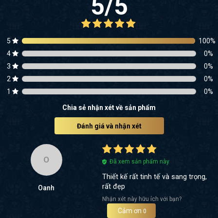
5
/5
5
100
%
4
0
%
3
0
%
2
0
%
1
0
%
Chia sẻ nhận xét về sản phẩm
Đánh giá và nhận xét
O
Đã xem sản phẩm này
Thiết kế rất tinh tế và sang trọng,
rất đẹp
Oanh
Nhận xét này hữu ích với bạn?
Cảm ơn
0