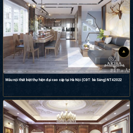
Mẫu nội thất biệt thự hiện đại cao cấp tại Hà Nội (CĐT: bà Sáng) NT42022