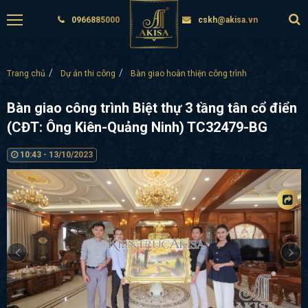
0966885000
cskh@akisa.vn
Trang chủ
Dự án thi công
Bàn giao hoàn thiện công trình
Bàn giao công trình Biệt thự 3 tầng tân cổ điển
(CĐT: Ông Kiên-Quảng Ninh) TC32479-BG
10:43 - 13/10/2023