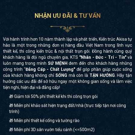
NHẬN ƯU ĐÃI & TƯ VẤN
Với hành trình hơn 10 năm thành lập và phát triển, Kiến trúc Akisa tự
hào là một trong những đơn vị hàng đầu Việt Nam trong lĩnh vực
thiết kế, thi công kiến trúc & nội thất trọn gói. Đồng hành cùng quý
khách hàng là đội ngũ chuyên gia, KTS
"Nhân - Đức - Trí - Tín"
và
luôn mang trong mình
SỨ MỆNH
đem đến cho khách hàng những
công trình "
Đẳng Cấp - Chất Lượng"
để góp phần giúp cuộc sống
của khách hàng không chỉ
SỐNG
mà còn là
TẬN HƯỞNG
. Hãy tận
hưởng các ưu đãi để sở hữu ngay một không gian sống và làm việc
tiện nghi, hiện đại và đẳng cấp!
🎁 Giảm tới 50% phí thiết kế khi thi công trọn gói
🎁 Miễn phí khảo sát hiện trạng đất/nhà (trực tiếp tận nơi công
trình)
🎁 Miễn phí thiết kế cổng và tường rào
🎁 Miễn phí 3D sân vườn tiểu cảnh (<=500m2)