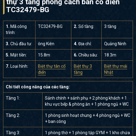
thự 3 tầng phong cách bán cổ điển
TC32479-BG
1.
Mã công
TC32479-BG
2.
Số tầng:
3 tầng
trình:
3.
Chủ đầu tư:
ông Kiên
4.
Địa chỉ:
Quảng Ninh
5.
Mặt tiền:
15.8m
6.
Chiều sâu:
18.3m
7.
Loại hình:
Biệt thự tân cổ
Biệt thự 3
Biệt thự mái
điển
tầng
Nhật
Chi tiết công năng của các tầng:
Tầng 1:
Sảnh chính + sảnh phụ + 2 phòng khách + 1
khu vực bếp & phòng ăn + 1 phòng ngủ + WC
Tầng 2:
1 phòng sinh hoạt chung + 4 phòng ngủ + WC
+ ban công
Tầng 3:
1 phòng thờ + 1 phòng tập GYM + 1 kho chứa