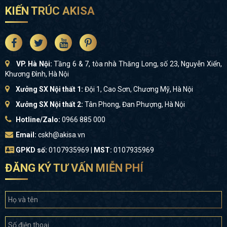
KIẾN TRÚC AKISA
VP. Hà Nội:
Tầng 6 & 7, tòa nhà Thăng Long, số 23, Nguyễn Xiển,
Khương Đình, Hà Nội
Xưởng SX Nội thất 1:
Đội 1, Cao Sơn, Chương Mỹ, Hà Nội
Xưởng SX Nội thất 2:
Tân Phong, Đan Phượng, Hà Nội
Hotline/Zalo:
0966 885 000
Email:
cskh@akisa.vn
GPKD số:
0107935969 |
MST:
0107935969
ĐĂNG KÝ TƯ VẤN MIỄN PHÍ