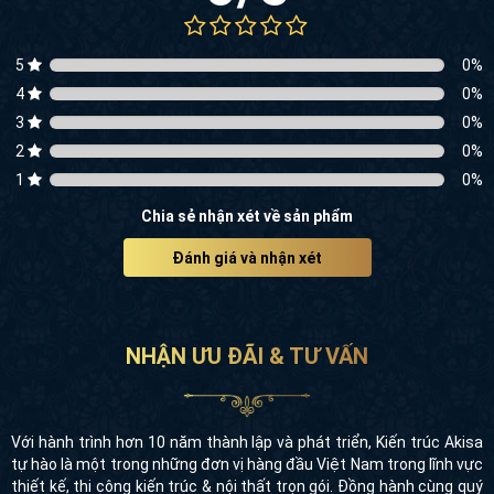
5
0
%
4
0
%
3
0
%
2
0
%
1
0
%
Chia sẻ nhận xét về sản phẩm
Đánh giá và nhận xét
NHẬN ƯU ĐÃI & TƯ VẤN
Với hành trình hơn 10 năm thành lập và phát triển, Kiến trúc Akisa
tự hào là một trong những đơn vị hàng đầu Việt Nam trong lĩnh vực
thiết kế, thi công kiến trúc & nội thất trọn gói. Đồng hành cùng quý
khách hàng là đội ngũ chuyên gia, KTS
"Nhân - Đức - Trí - Tín"
và