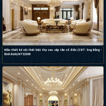
Mẫu thiết kế nội thất biệt thự cao cấp tân cổ điển (CĐT: ông Bảng - Bình
Định) NT32509