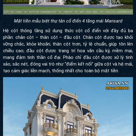
Mặt tiền mẫu biệt thự tân cổ điển 4 tầng mái Mansard
Hệ cột thông tầng sử dụng thức cột cổ điển với đầy đủ ba phần:
chân cột – thân cột – đầu cột. Chân cột được tạo khối vững chắc,
khỏe khoắn; thân cột trơn, tỷ lệ chuẩn, giúp tôn lên chiều cao; đầu
cột được trang trí hoa văn cầu kỳ, mềm mại, mang đậm tinh thần
cổ đại. Phào chỉ đầu cột được xử lý tinh xảo, sắc nét, đóng vai trò
như “điểm kết nối” giữa cột và hệ mái, tạo cảm giác liền mạch,
thống nhất cho toàn bộ mặt tiền