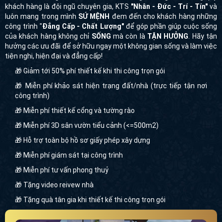
luôn mang trong mình
SỨ MỆNH
đem đến cho khách hàng những
công trình "
Đẳng Cấp - Chất Lượng"
để góp phần giúp cuộc sống
của khách hàng không chỉ
SỐNG
mà còn là
TẬN HƯỞNG
. Hãy tận
hưởng các ưu đãi để sở hữu ngay một không gian sống và làm việc
tiện nghi, hiện đại và đẳng cấp!
🎁 Giảm tới 50% phí thiết kế khi thi công trọn gói
🎁 Miễn phí khảo sát hiện trạng đất/nhà (trực tiếp tận nơi
công trình)
🎁 Miễn phí thiết kế cổng và tường rào
🎁 Miễn phí 3D sân vườn tiểu cảnh (<=500m2)
🎁 Hỗ trợ toàn bộ hồ sơ giấy phép xây dựng
🎁 Miễn phí giám sát tại công trình
🎁 Miễn phí tư vấn phong thuỷ
🎁 Tặng video reivew nhà
🎁 Tặng quà tân gia khi thiết kế thi công trọn gói