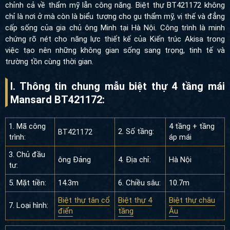
chỉnh cả về thẩm mỹ lẫn công năng. Biệt thự BT421172 không chỉ
là nơi ở mà còn là biểu tượng cho gu thẩm mỹ, vị thế và đẳng
cấp sống của gia chủ ông Minh tại Hà Nội. Công trình là minh
chứng rõ nét cho năng lực thiết kế của Kiến trúc Akisa trong việc
tạo nên những không gian sống sang trọng, tinh tế và trường tồn
cùng thời gian.
I. Thông tin chung mẫu biệt thự 4 tầng mái
Mansard BT421172:
1. Mã công
4 tầng + tầng
2. Số tầng:
BT421172
trình:
áp mái
3. Chủ đầu
ông Đảng
4. Địa chỉ:
Hà Nội
tư:
5. Mặt tiền:
14.3m
6. Chiều sâu:
10.7m
Biệt thự tân cổ
Biệt thự 4
Biệt thự châu
7. Loại hình:
điển
tầng
Âu