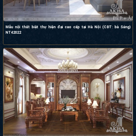
Mẫu nội thất biệt thự hiện đại cao cấp tại Hà Nội (CĐT: bà Sáng) NT42022