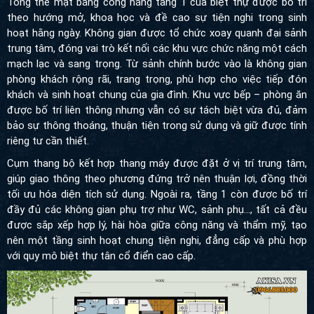
hướng mở, khoa học và đề cao sự tiện nghi trong sinh hoạt hằng
ngày. Không gian được tổ chức xoay quanh đại sảnh trung tâm,
đóng vai trò kết nối các khu vực chức năng một cách mạch lạc
và sang trọng. Từ sảnh chính bước vào là không gian phòng
khách rộng rãi, trang trọng, phù hợp cho việc tiếp đón khách và
sinh hoạt chung của gia đình. Khu vực bếp – phòng ăn được bố
trí liên thông nhưng vẫn có sự tách biệt vừa đủ, đảm bảo sự
thông thoáng, thuận tiện trong sử dụng và giữ được tính riêng tư
cần thiết.
Cụm thang bộ kết hợp thang máy được đặt ở vị trí trung tâm,
giúp giao thông theo phương đứng trở nên thuận lợi, đồng thời tối
ưu hóa diện tích sử dụng. Ngoài ra, tầng 1 còn được bố trí đầy đủ
các không gian phụ trợ như WC, sảnh phụ…, tất cả đều được
sắp xếp hợp lý, hài hòa giữa công năng và thẩm mỹ, tạo nên một
tầng sinh hoạt chung tiện nghi, đẳng cấp và phù hợp với quy mô
biệt thự tân cổ điển cao cấp.