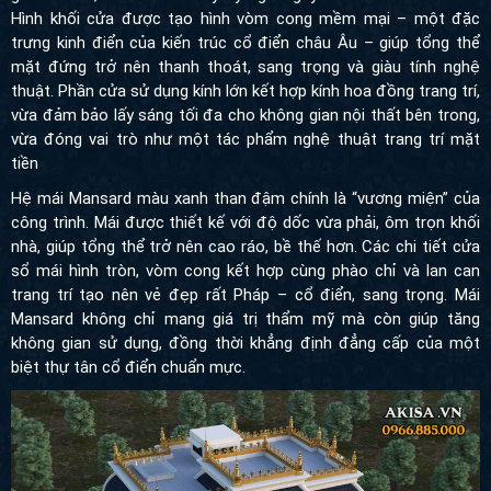
cửa được tạo hình vòm cong mềm mại – một đặc trưng kinh điển
của kiến trúc cổ điển châu Âu – giúp tổng thể mặt đứng trở nên
thanh thoát, sang trọng và giàu tính nghệ thuật. Phần cửa sử
dụng kính lớn kết hợp kính hoa đồng trang trí, vừa đảm bảo lấy
sáng tối đa cho không gian nội thất bên trong, vừa đóng vai trò
như một tác phẩm nghệ thuật trang trí mặt tiền
Hệ mái Mansard màu xanh than đậm chính là “vương miện” của
công trình. Mái được thiết kế với độ dốc vừa phải, ôm trọn khối
nhà, giúp tổng thể trở nên cao ráo, bề thế hơn. Các chi tiết cửa sổ
mái hình tròn, vòm cong kết hợp cùng phào chỉ và lan can trang
trí tạo nên vẻ đẹp rất Pháp – cổ điển, sang trọng. Mái Mansard
không chỉ mang giá trị thẩm mỹ mà còn giúp tăng không gian sử
dụng, đồng thời khẳng định đẳng cấp của một biệt thự tân cổ điển
chuẩn mực.