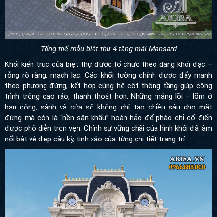
Tổng thể mẫu biệt thự 4 tầng mái Mansard
Khối kiến trúc của biệt thự được tổ chức theo dạng khối đặc –
rỗng rõ ràng, mạch lạc. Các khối tường chính được đẩy mạnh
theo phương đứng, kết hợp cùng hệ cột thông tầng giúp công
trình trông cao ráo, thanh thoát hơn. Những mảng lồi – lõm ở ban
công, sảnh và cửa sổ không chỉ tạo chiều sâu cho mặt đứng mà
còn là “nền sân khấu” hoàn hảo để phào chỉ cổ điển được phô
diễn trọn vẹn. Chính sự vững chãi của hình khối đã làm nổi bật vẻ
đẹp cầu kỳ, tinh xảo của từng chi tiết trang trí