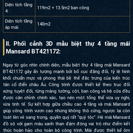
Diện tích tầng
119m2 + 13.5m2 ban công
4:
Diện tích tầng
140m2
áp mái:
II. Phối cảnh 3D mẫu biệt thự 4 tầng mái
Mansard BT421172:
Ngay từ góc nhìn chính diện, mẫu biệt thự 4 tầng mái Mansard
BT421172 gây ấn tượng mạnh bởi bố cục đăng đối, tỷ lệ hình
khối chuẩn mực và phong thái bề thế đặc trưng của kiến trúc tân
cổ điển châu Âu. Công trình được thiết kế theo trục đối xứng
tuyệt đối, từng mảng tường, cột, ban công và hệ cửa đều được
cân chỉnh chính xác, tạo nên một tổng thể vừa uy nghi, vừa tinh
tế. Sự kết hợp giữa chiều cao 4 tầng và mái Mansard giúp công
trình vươn cao nhưng không thô cứng, ngược lại còn toát lên vẻ
sang trọng, quyền quý rất “quý tộc”. Hệ mái Mansard đồ sộ với
gam màu xanh than đậm đóng vai trò như điểm kết thúc hoàn
hảo cho toàn bộ công trình. Mái được thiết kế ôm trọn khối nhà,