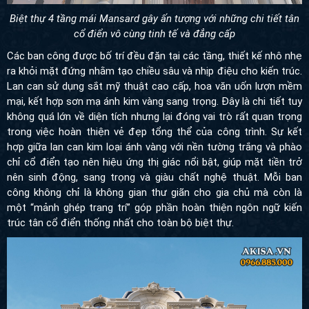
Biệt thự 4 tầng mái Mansard gây ấn tượng với những chi tiết tân
cổ điển vô cùng tinh tế và đẳng cấp
Các ban công được bố trí đều đặn tại các tầng, thiết kế nhô nhẹ
ra khỏi mặt đứng nhằm tạo chiều sâu và nhịp điệu cho kiến trúc.
Lan can sử dụng sắt mỹ thuật cao cấp, hoa văn uốn lượn mềm
mại, kết hợp sơn mạ ánh kim vàng sang trọng. Đây là chi tiết tuy
không quá lớn về diện tích nhưng lại đóng vai trò rất quan trọng
trong việc hoàn thiện vẻ đẹp tổng thể của công trình. Sự kết hợp
giữa lan can kim loại ánh vàng với nền tường trắng và phào chỉ
cổ điển tạo nên hiệu ứng thị giác nổi bật, giúp mặt tiền trở nên
sinh động, sang trọng và giàu chất nghệ thuật. Mỗi ban công
không chỉ là không gian thư giãn cho gia chủ mà còn là một
“mảnh ghép trang trí” góp phần hoàn thiện ngôn ngữ kiến trúc tân
cổ điển thống nhất cho toàn bộ biệt thự.