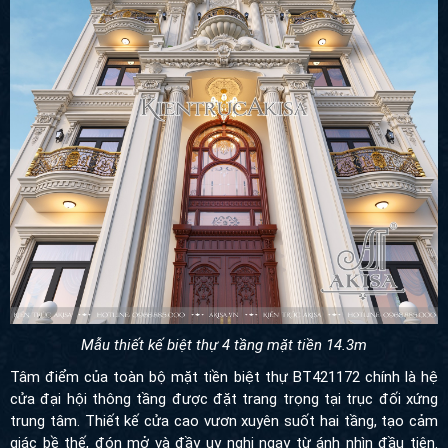
Mẫu thiết kế biệt thự 4 tầng mặt tiền 14.3m
Tâm điểm của toàn bộ mặt tiền biệt thự BT421172 chính là hệ
cửa đại hội thông tầng được đặt trang trọng tại trục đối xứng trung
tâm. Thiết kế cửa cao vươn xuyên suốt hai tầng, tạo cảm giác bề
thế, đón mở và đầy uy nghi ngay từ ánh nhìn đầu tiên. Hình khối