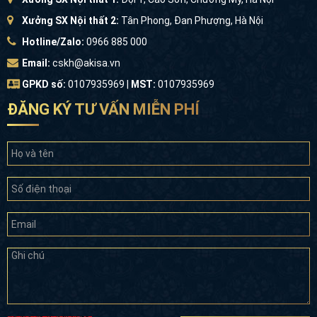
Xưởng SX Nội thất 2:
Tân Phong, Đan Phượng, Hà Nội
Hotline/Zalo:
0966 885 000
Email:
cskh@akisa.vn
GPKD số:
0107935969 |
MST:
0107935969
ĐĂNG KÝ TƯ VẤN MIỄN PHÍ