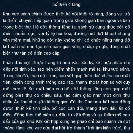
cổ điển 4 tầng
Khu vực sảnh chính được thiết kế nổi khối rõ ràng, đóng vai trò là
điểm chuyển tiếp quan trọng giữa không gian bên ngoài và bên
trong biệt thự. Hệ cột thông tầng tại sảnh sử dụng thức cột cổ
điển chuẩn mực, với tỷ lệ hài hòa, đường nét dứt khoát nhưng
vẫn mềm mại. Những cột này không chỉ có chức năng nâng đỡ
kết cấu mà còn tạo nên cảm giác vững chãi, uy nghi, đúng chất
biệt thự tân cổ điển cao cấp.
Phần đầu cột được trang trí hoa văn cầu kỳ, kết hợp phào chỉ
đắp nổi tinh xảo, tạo nên điểm nhấn mạnh mẽ tại khu vực sảnh.
Trong khi đó, thân cột trơn, cao vút giúp “kéo dài” chiều cao mặt
tiền, khiến công trình trông cao ráo, thanh thoát hơn so với quy
mô thực tế. Sự xuất hiện của hệ cột thông tầng còn giúp mặt
đứng biệt thự có chiều sâu, tạo cảm giác như một dinh thự châu
Âu thu nhỏ giữa không gian đô thị. Các họa tiết hoa đồng được
thiết kế tinh xảo, bố cục cân đối, mang đậm dấu ấn cổ điển, đồng
thời thể hiện sự đầu tư kỹ lưỡng và gu thẩm mỹ cao cấp của gia
chủ. Khi kết hợp cùng hệ phào chỉ bao quanh và cột thông tầng,
khu vực cửa đại hội trở thành “trái tim kiến trúc”, thu hút mọi ánh