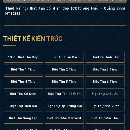
Thiết kế nội thất tân cổ điển đẹp (CĐT: ông Hiếu - Quảng Bình) NT12342
THIẾT KẾ KIẾN TRÚC
1000+ Biệt Thự Đẹp
Biệt Thự Lâu Đài
Thiết Kế Dinh Thự
Biệt Thự 1 Tầng
Biệt Thự 2 Tầng
Biệt Thự 3 Tầng
Biệt Thự 4 Tầng
Biệt Thự 5 Tầng
Biệt Thự 6 Tầng
Biệt Thự Cổ Điển
Biệt Thự Tân Cổ Điển
Biệt Thự Châu Âu
Biệt Thự Hiện Đại
Biệt Thự Địa Trung Hải
Biệt Thự Nhà Vườn
Biệt Thự Song Lập
Biệt Thự Mái Mansard
Biệt Thự Mái Thái
Biệt Thự Mái Nhật
Biệt Thự Mái Bằng
Biệt Thự Mini