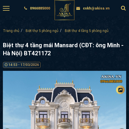
0966885000
cskh@akisa.vn
Trang chủ
Biệt thự 5 phòng ngủ
Biệt thự 4 tầng 5 phòng ngủ
Biệt thự 4 tầng mái Mansard (CĐT: ông Minh
- Hà Nội) BT421172
14:53 - 17/03/2026