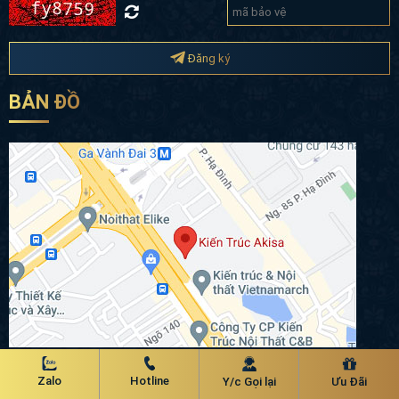
Đăng ký
BẢN ĐỒ
Chính sách bảo mật
Zalo
Hotline
Y/c Gọi lại
Ưu Đãi