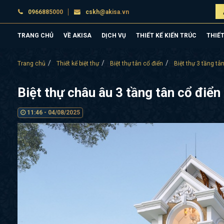
0966885000
cskh@akisa.vn
TRANG CHỦ
VỀ AKISA
DỊCH VỤ
THIẾT KẾ KIẾN TRÚC
THIẾT
Trang chủ
Thiết kế biệt thự
Biệt thự tân cổ điển
Biệt thự 3 tầng tâ
Biệt thự châu âu 3 tầng tân cổ điể
11:46 - 04/08/2025