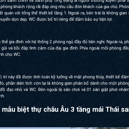
gồm sảnh chính và sảnh phụ. Ông Bàng là người thường xuyên phải 
i phòng khách rộng rãi đáp ứng nhu cầu đón khách của gia chủ. Phò
quán với tổng thể thiết kế tầng 1. Ngoài ra, bên trái là không gia
chuyển dọn dẹp. WC được bố trí riêng để đảm bảo sự tiện lợi.
thể gia đình với hệ thống 2 phòng ngủ đầy đủ tiện nghi. Ngoài ra, p
 gũi và bồi đắp tình cảm của đại gia đình. Phía ngoài mỗi phòng đ
ành cho WC.
. Vị trí này đã được tính toán kỹ lưỡng về mặt phong thủy, thiết kế đ
đó, phần diện tích còn lại là không gian phân bổ dành cho một phòng
đồ đạc nhỏ và WC. Bên ngoài là sân chơi và 01 sân giặt phơi nhằ
ình.
a
mẫu biệt thự châu Âu 3 tầng mái Thái s