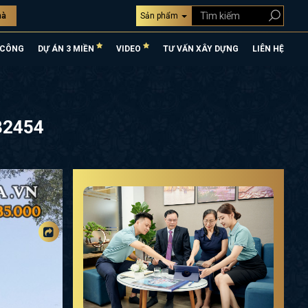
hà
Sản phẩm
 CÔNG
DỰ ÁN 3 MIỀN
VIDEO
TƯ VẤN XÂY DỰNG
LIÊN HỆ
T32454