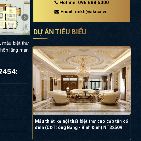
Hotline: 096 688 5000
Email: cskh@akisa.vn
DỰ ÁN TIÊU BIỂU
, mẫu biệt thự
m hồn lãng mạn
32454:
Mẫu thiết kế nội thất biệt thự cao cấp tân cổ
điển (CĐT: ông Bảng - Bình Định) NT32509