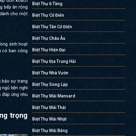
tiếp đón khách
Biệt Thự 6 Tầng
ng bếp ăn rộng
n dành cho một
Biệt Thự Cổ Điển
Biệt Thự Tân Cổ Điển
Biệt Thự Châu Âu
hòng sinh hoạt
Biệt Thự Hiện Đại
ều có ban công
Biệt Thự Địa Trung Hải
Biệt Thự Nhà Vườn
ảm bảo sự trang
Biệt Thự Song Lập
 ngủ tiện nghi
m đáp ứng nhu
Biệt Thự Mái Mansard
Biệt Thự Mái Thái
ang trọng
Biệt Thự Mái Nhật
Biệt Thự Mái Bằng