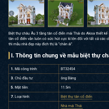
Biệt thự châu Âu 3 tầng tân cổ điển mái Thái do Akisa thiết kế
tân cổ điển vẫn luôn có sức hút cực kì lớn đối với tất cả các
thì mẫu nhà đẹp này đích thị là ''chân ái''.
I. Thông tin chung về mẫu biệt thự 
1.
Mã công trình:
BT32454
3.
Chủ đầu tư:
ông Bàng
5.
Mặt tiền:
11.5m
7.
Loại hình:
Biệt thự tân cổ điển
Nhà mái Thái