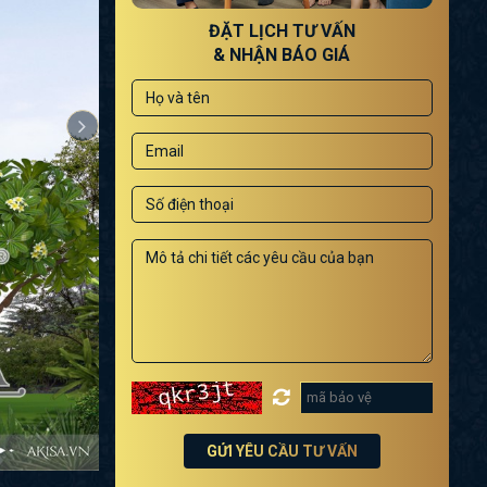
ĐẶT LỊCH TƯ VẤN
& NHẬN BÁO GIÁ
GỬI YÊU CẦU TƯ VẤN