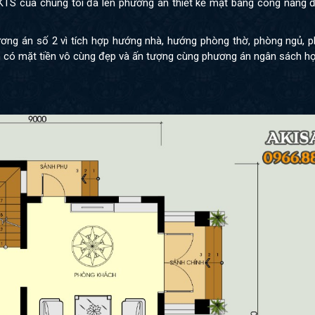
 KTS của chúng tôi đã lên phương án thiết kế mặt bằng công năng đ
ơng án số 2 vì tích hợp hướng nhà, hướng phòng thờ, phòng ngủ, p
n có mặt tiền vô cùng đẹp và ấn tượng cùng phương án ngân sách hợp