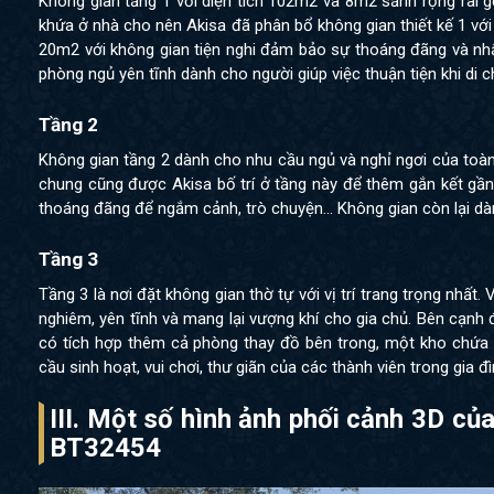
Không gian tầng 1 với diện tích 102m2 và 8m2 sảnh rộng rãi 
khứa ở nhà cho nên Akisa đã phân bổ không gian thiết kế 1 vớ
20m2 với không gian tiện nghi đảm bảo sự thoáng đãng và nhất 
phòng ngủ yên tĩnh dành cho người giúp việc thuận tiện khi di 
Tầng 2
Không gian tầng 2 dành cho nhu cầu ngủ và nghỉ ngơi của toàn 
chung cũng được Akisa bố trí ở tầng này để thêm gắn kết gần
thoáng đãng để ngắm cảnh, trò chuyện… Không gian còn lại d
Tầng 3
Tầng 3 là nơi đặt không gian thờ tự với vị trí trang trọng nhất
nghiêm, yên tĩnh và mang lại vượng khí cho gia chủ. Bên cạnh 
có tích hợp thêm cả phòng thay đồ bên trong, một kho chứa 
cầu sinh hoạt, vui chơi, thư giãn của các thành viên trong gia đ
III. Một số hình ảnh phối cảnh 3D củ
BT32454