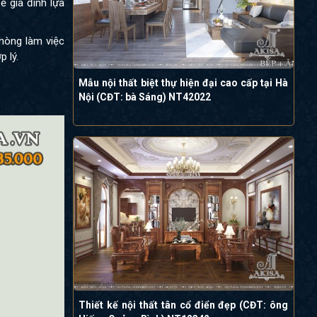
ể gia đình lựa
hòng làm việc
 lý.
Mẫu nội thất biệt thự hiện đại cao cấp tại Hà
Nội (CĐT: bà Sáng) NT42022
Thiết kế nội thất tân cổ điển đẹp (CĐT: ông