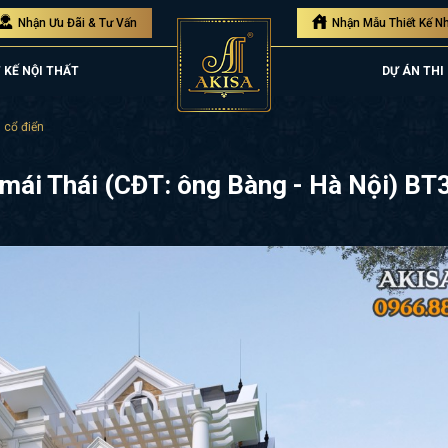
Nhận Ưu Đãi & Tư Vấn
Nhận Mẫu Thiết Kế N
 KẾ NỘI THẤT
DỰ ÁN THI
n cổ điển
n mái Thái (CĐT: ông Bàng - Hà Nội) B