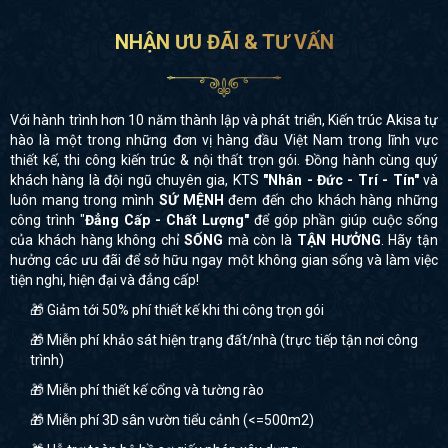
NHẬN ƯU ĐÃI & TƯ VẤN
Với hành trình hơn 10 năm thành lập và phát triển, Kiến trúc Akisa tự
hào là một trong những đơn vị hàng đầu Việt Nam trong lĩnh vực
thiết kế, thi công kiến trúc & nội thất trọn gói. Đồng hành cùng quý
khách hàng là đội ngũ chuyên gia, KTS
"Nhân - Đức - Trí - Tín"
và
luôn mang trong mình
SỨ MỆNH
đem đến cho khách hàng những
công trình "
Đẳng Cấp - Chất Lượng"
để góp phần giúp cuộc sống
của khách hàng không chỉ
SỐNG
mà còn là
TẬN HƯỞNG
. Hãy tận
hưởng các ưu đãi để sở hữu ngay một không gian sống và làm việc
tiện nghi, hiện đại và đẳng cấp!
🎁 Giảm tới 50% phí thiết kế khi thi công trọn gói
🎁 Miễn phí khảo sát hiện trạng đất/nhà (trực tiếp tận nơi công
trình)
🎁 Miễn phí thiết kế cổng và tường rào
🎁 Miễn phí 3D sân vườn tiểu cảnh (<=500m2)