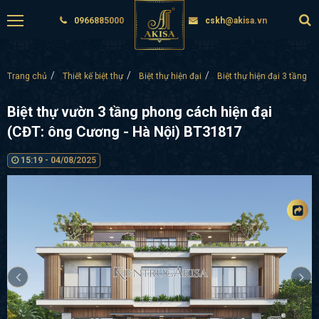
0966885000
cskh@akisa.vn
Trang chủ
Thiết kế biệt thự
Biệt thự hiện đại
Biệt thự hiện đại 3 tầng
Biệt thự vườn 3 tầng phong cách hiện đại
(CĐT: ông Cương - Hà Nội) BT31817
15:19 - 04/08/2025