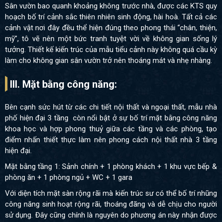
Sân vườn bao quanh khoảng không trước nhà, được các KTS quy
hoạch bố trí cảnh sắc thiên nhiên sinh động, hài hoà. Tất cả các
cảnh vật nơi đây đều thể hiện đúng theo phong thái “chân, thiện,
mỹ”, tô vẽ nên một bức tranh tuyệt vời về không gian sống lý
tưởng. Thiết kế kiến trúc của mẫu tiểu cảnh này không quá cầu kỳ
làm cho không gian sân vườn trở nên thoáng mát và nhẹ nhàng.
III. Mặt bằng công năng:
Bên cạnh sức hút từ các chi tiết nội thất và ngoại thất, mẫu nhà
phố hiện đại 3 tầng còn nổi bật ở sự bố trí mặt bằng công năng
khoa học và hợp phong thuỷ giữa các tầng và các phòng, tạo
điểm nhấn thiết thực làm nên phong cách nội thất nhà 3 tầng
hiện đại.
Mặt bằng tầng 1: Sảnh chính + 1 phòng khách + 1 khu vực bếp &
phòng ăn + 1 phòng ngủ + WC + 1 gara
Với diện tích mặt sàn rộng rãi mà kiến trúc sư có thể bố trí nhũng
công năng sinh hoạt rộng rãi, thoáng đãng và dễ chịu cho người
sử dụng. Đây cũng chính là nguyên do phương án này nhận được