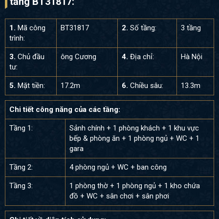
tầng BT31817:
1.
Mã công
BT31817
2.
Số tầng:
3 tầng
trình:
3.
Chủ đầu
ông Cương
4.
Địa chỉ:
Hà Nội
tư:
5.
Mặt tiền:
17.2m
6.
Chiều sâu:
13.3m
Chi tiết công năng của các tầng:
Tầng 1:
Sảnh chính + 1 phòng khách + 1 khu vực
bếp & phòng ăn + 1 phòng ngủ + WC + 1
gara
Tầng 2:
4 phòng ngủ + WC + ban công
Tầng 3:
1 phòng thờ + 1 phòng ngủ + 1 kho chứa
đồ + WC + sân chơi + sân phơi