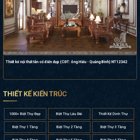
Thiết kế nội thất tân cổ điển đẹp (CĐT: ông Hiếu - Quảng Bình) NT12342
THIẾT KẾ KIẾN TRÚC
1000+ Biệt Thự Đẹp
Biệt Thự Lâu Đài
Thiết Kế Dinh Thự
Biệt Thự 1 Tầng
Biệt Thự 2 Tầng
Biệt Thự 3 Tầng