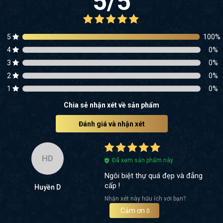
5
/5
5
100
%
4
0
%
3
0
%
2
0
%
1
0
%
Chia sẻ nhận xét về sản phẩm
Đánh giá và nhận xét
HD
Đã xem sản phẩm này
Ngôi biệt thự quá đẹp và đẳng
cấp !
Huyền D
Nhận xét này hữu ích với bạn?
Cảm ơn
0