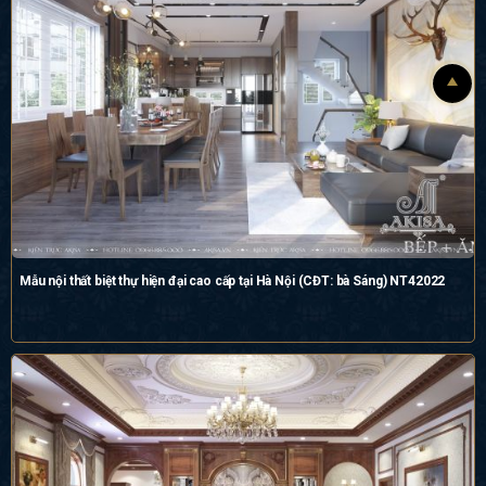
Mẫu nội thất biệt thự hiện đại cao cấp tại Hà Nội (CĐT: bà Sáng) NT42022