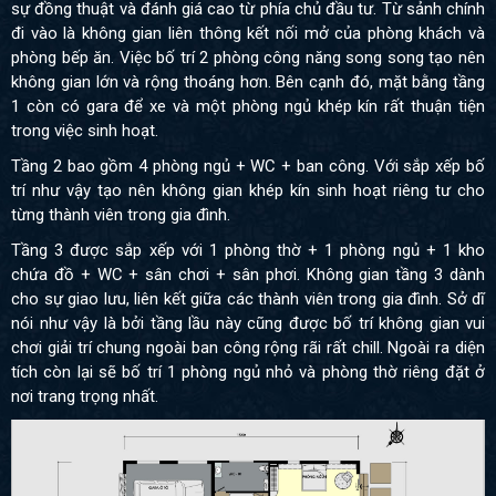
sự đồng thuật và đánh giá cao từ phía chủ đầu tư. Từ sảnh chính
đi vào là không gian liên thông kết nối mở của phòng khách và
phòng bếp ăn. Việc bố trí 2 phòng công năng song song tạo nên
không gian lớn và rộng thoáng hơn. Bên cạnh đó, mặt bằng tầng
1 còn có gara để xe và một phòng ngủ khép kín rất thuận tiện
trong việc sinh hoạt.
Tầng 2 bao gồm 4 phòng ngủ + WC + ban công. Với sắp xếp bố
trí như vậy tạo nên không gian khép kín sinh hoạt riêng tư cho
từng thành viên trong gia đình.
Tầng 3 được sắp xếp với 1 phòng thờ + 1 phòng ngủ + 1 kho
chứa đồ + WC + sân chơi + sân phơi.
Không gian tầng 3 dành
cho sự giao lưu, liên kết giữa các thành viên trong gia đình. Sở dĩ
nói như vậy là bởi tầng lầu này cũng được bố trí không gian vui
chơi giải trí chung ngoài ban công rộng rãi rất chill. Ngoài ra diện
tích còn lại sẽ bố trí 1 phòng ngủ nhỏ và phòng thờ riêng đặt ở
nơi trang trọng nhất.