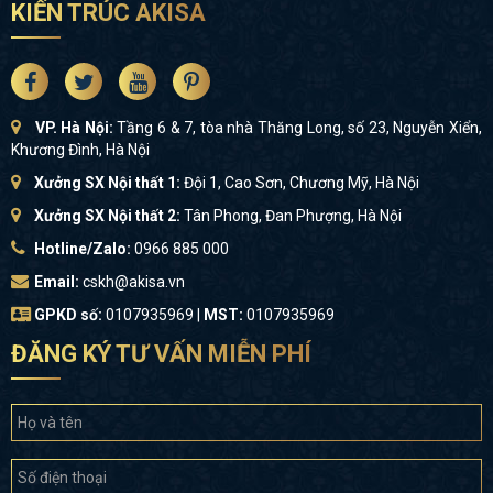
KIẾN TRÚC AKISA
VP. Hà Nội:
Tầng 6 & 7, tòa nhà Thăng Long, số 23, Nguyễn Xiển,
Khương Đình, Hà Nội
Xưởng SX Nội thất 1:
Đội 1, Cao Sơn, Chương Mỹ, Hà Nội
Xưởng SX Nội thất 2:
Tân Phong, Đan Phượng, Hà Nội
Hotline/Zalo:
0966 885 000
Email:
cskh@akisa.vn
GPKD số:
0107935969 |
MST:
0107935969
ĐĂNG KÝ TƯ VẤN MIỄN PHÍ