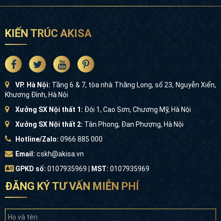
KIẾN TRÚC AKISA
VP. Hà Nội:
Tầng 6 & 7, tòa nhà Thăng Long, số 23, Nguyễn Xiển,
Khương Đình, Hà Nội
Xưởng SX Nội thất 1:
Đội 1, Cao Sơn, Chương Mỹ, Hà Nội
Xưởng SX Nội thất 2:
Tân Phong, Đan Phượng, Hà Nội
Hotline/Zalo:
0966 885 000
Email:
cskh@akisa.vn
GPKD số:
0107935969 |
MST:
0107935969
ĐĂNG KÝ TƯ VẤN MIỄN PHÍ