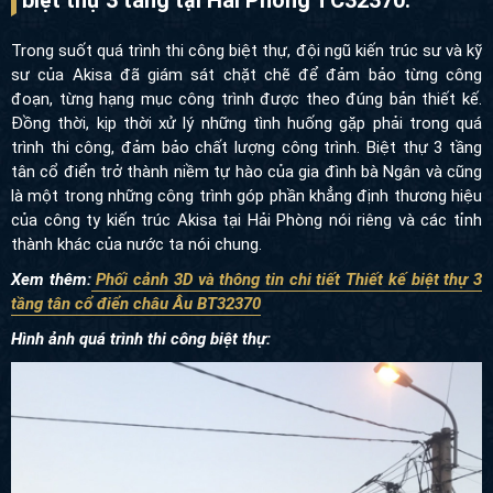
Trong suốt quá trình thi công biệt thự, đội ngũ kiến trúc sư và kỹ
sư của Akisa đã giám sát chặt chẽ để đảm bảo từng công
đoạn, từng hạng mục công trình được theo đúng bản thiết kế.
Đồng thời, kịp thời xử lý những tình huống gặp phải trong quá
trình thi công, đảm bảo chất lượng công trình. Biệt thự 3 tầng
tân cổ điển trở thành niềm tự hào của gia đình bà Ngân và cũng
là một trong những công trình góp phần khẳng định thương hiệu
của công ty kiến trúc Akisa tại Hải Phòng nói riêng và các tỉnh
thành khác của nước ta nói chung.
Xem thêm:
Phối cảnh 3D và thông tin chi tiết Thiết kế biệt thự 3
tầng tân cổ điển châu Âu BT32370
Hình ảnh quá trình thi công biệt thự: