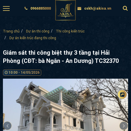
0966885000
cskh@akisa.vn
Trang chủ
Dự án thi công
Thi công kiến trúc
Dự án kiến trúc đang thi công
Giám sát thi công biệt thự 3 tầng tại Hải
Phòng (CĐT: bà Ngân - An Dương) TC32370
10:00 - 14/05/2026