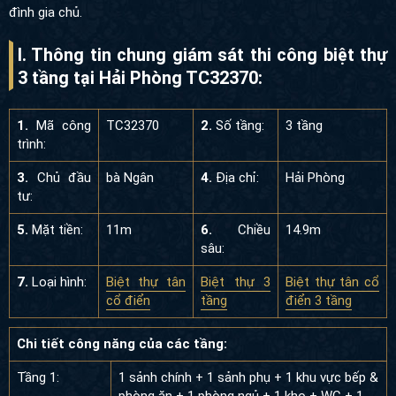
đình gia chủ.
I. Thông tin chung giám sát thi công biệt thự
3 tầng tại Hải Phòng TC32370:
1.
Mã công
TC32370
2.
Số tầng:
3 tầng
trình:
3.
Chủ đầu
bà Ngân
4.
Địa chỉ:
Hải Phòng
tư:
5.
Mặt tiền:
11m
6.
Chiều
14.9m
sâu:
7.
Loại hình:
Biệt thự tân
Biệt thự 3
Biệt thự tân cổ
cổ điển
tầng
điển 3 tầng
Chi tiết công năng của các tầng:
Tầng 1:
1 sảnh chính + 1 sảnh phụ + 1 khu vực bếp &
phòng ăn + 1 phòng ngủ + 1 kho + WC + 1