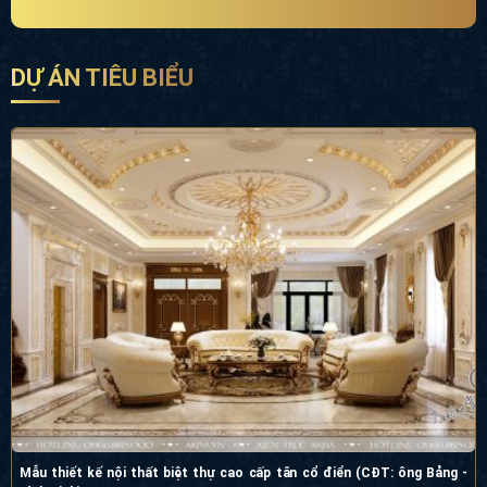
DỰ ÁN TIÊU BIỂU
Mẫu thiết kế nội thất biệt thự cao cấp tân cổ điển (CĐT: ông Bảng -