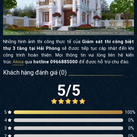
Những hình ảnh thi công thực tế của
Giám sát thi công biệt
thự 3 tầng tại Hải Phòng
sẽ được tiếp tục cập nhật đến khi
công trình hoàn thiện. Mọi thông tin
vui lòng liên hệ kiến
trúc
Akisa
qua
hotline 0966885000
để được hỗ trợ chu đáo.
Khách hàng đánh giá (
0
)
5
/5
5
100
%
4
0
%
3
0
%
2
0
%