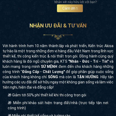
Nhận xét này hữu ích với bạn?
Cảm ơn
1
NHẬN ƯU ĐÃI & TƯ VẤN
Với hành trình hơn 10 năm thành lập và phát triển, Kiến trúc Akisa
tự hào là một trong những đơn vị hàng đầu Việt Nam trong lĩnh vực
thiết kế, thi công kiến trúc & nội thất trọn gói. Đồng hành cùng quý
khách hàng là đội ngũ chuyên gia, KTS
"Nhân - Đức - Trí - Tín"
và
luôn mang trong mình
SỨ MỆNH
đem đến cho khách hàng những
công trình "
Đẳng Cấp - Chất Lượng"
để góp phần giúp cuộc sống
của khách hàng không chỉ
SỐNG
mà còn là
TẬN HƯỞNG
. Hãy tận
hưởng các ưu đãi để sở hữu ngay một không gian sống và làm việc
tiện nghi, hiện đại và đẳng cấp!
🎁 Giảm tới 50% phí thiết kế khi thi công trọn gói
🎁 Miễn phí khảo sát hiện trạng đất/nhà (trực tiếp tận nơi
công trình)
🎁 Miễn phí thiết kế cổng và tường rào