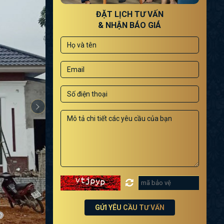
ĐẶT LỊCH TƯ VẤN
& NHẬN BÁO GIÁ
GỬI YÊU CẦU TƯ VẤN