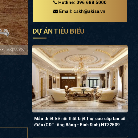
Hotline: 096 688 5000
Email: cskh@akisa.vn
DỰ ÁN TIÊU BIỂU
Mẫu thiết kế nội thất biệt thự cao cấp tân cổ
điển (CĐT: ông Bảng - Bình Định) NT32509