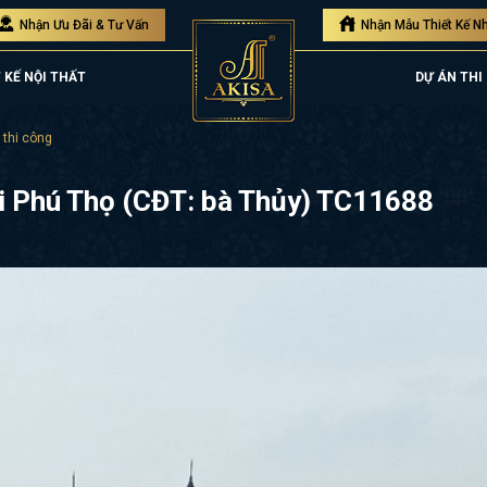
Nhận Ưu Đãi & Tư Vấn
Nhận Mẫu Thiết Kế N
 KẾ NỘI THẤT
DỰ ÁN THI
 thi công
tại Phú Thọ (CĐT: bà Thủy) TC11688