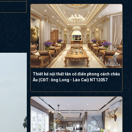
Thiết kế nội thất tân cổ điển phong cách châu
Âu (CĐT: ông Long - Lào Cai) NT12057