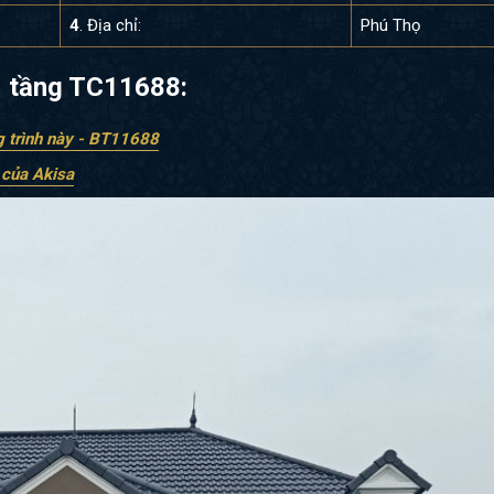
4
. Địa chỉ:
Phú Thọ
 1 tầng TC11688:
g trình này - BT11688
h của Akisa