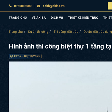
0966885000
cskh@akisa.vn
TRANG CHỦ
VỀ AKISA
DỊCH VỤ
THIẾT KẾ KIẾN TRÚC
THIẾT
Trang chủ
Dự án thi công
Thi công kiến trúc
Dự án kiến trúc đang
Hình ảnh thi công biệt thự 1 tầng 
13:52 - 08/08/2025