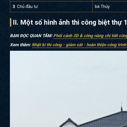
3
. Chủ đầu tư:
bà Thủy
II. Một số hình ảnh thi công biệt thự
BẠN ĐỌC QUAN TÂM:
Phối cảnh 3D & công năng chi tiết côn
Xem thêm:
Nhật kí thi công - giám sát - hoàn thiện công trìn