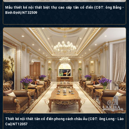
Mẫu thiết kế nội thất biệt thự cao cấp tân cổ điển (CĐT: ông Bảng -
Bình Định) NT32509
Thiết kế nội thất tân cổ điển phong cách châu Âu (CĐT: ông Long - Lào
Cai) NT12057