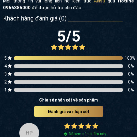
Mọi thông tin
vui lòng liên hệ kiến trúc
Akisa
qua
Hotline
0966885000
để được hỗ trợ chu đáo.
Khách hàng đánh giá (
0
)
5
/5
5
100
%
4
0
%
3
0
%
2
0
%
1
0
%
Chia sẻ nhận xét về sản phẩm
Đánh giá và nhận xét
HP
Đã xem sản phẩm này