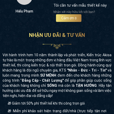
Tôi cần tư vấn mẫu thiết kế này
Hiếu Phạm
Nhận xét này hữu ích với bạn?
Cảm ơn
0
NHẬN ƯU ĐÃI & TƯ VẤN
Với hành trình hơn 10 năm thành lập và phát triển, Kiến trúc Akisa
tự hào là một trong những đơn vị hàng đầu Việt Nam trong lĩnh vực
thiết kế, thi công kiến trúc & nội thất trọn gói. Đồng hành cùng quý
khách hàng là đội ngũ chuyên gia, KTS
"Nhân - Đức - Trí - Tín"
và
luôn mang trong mình
SỨ MỆNH
đem đến cho khách hàng những
công trình "
Đẳng Cấp - Chất Lượng"
để góp phần giúp cuộc sống
của khách hàng không chỉ
SỐNG
mà còn là
TẬN HƯỞNG
. Hãy tận
hưởng các ưu đãi để sở hữu ngay một không gian sống và làm việc
tiện nghi, hiện đại và đẳng cấp!
🎁 Giảm tới 50% phí thiết kế khi thi công trọn gói
🎁 Miễn phí khảo sát hiện trạng đất/nhà (trực tiếp tận nơi