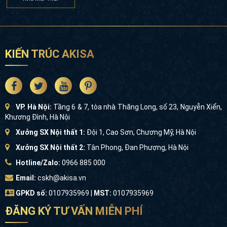
KIẾN TRÚC AKISA
VP. Hà Nội:
Tầng 6 & 7, tòa nhà Thăng Long, số 23, Nguyễn Xiển,
Khương Đình, Hà Nội
Xưởng SX Nội thất 1:
Đội 1, Cao Sơn, Chương Mỹ, Hà Nội
Xưởng SX Nội thất 2:
Tân Phong, Đan Phượng, Hà Nội
Hotline/Zalo:
0966 885 000
Email:
cskh@akisa.vn
GPKD số:
0107935969 |
MST:
0107935969
ĐĂNG KÝ TƯ VẤN MIỄN PHÍ