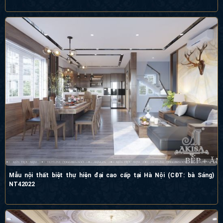
Mẫu nội thất biệt thự hiện đại cao cấp tại Hà Nội (CĐT: bà Sáng)
NT42022