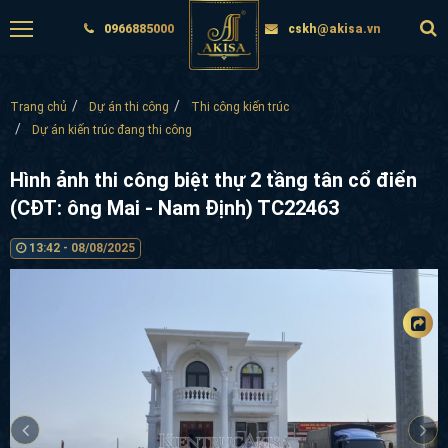
0966885000
cskh@akisa.vn
Trang chủ
Dự án thi công
Thi công kiến trúc
Dự án kiến trúc đang thi công
Hình ảnh thi công biệt thự 2 tầng tân cổ điển
(CĐT: ông Mai - Nam Định) TC22463
13:42 - 08/08/2025