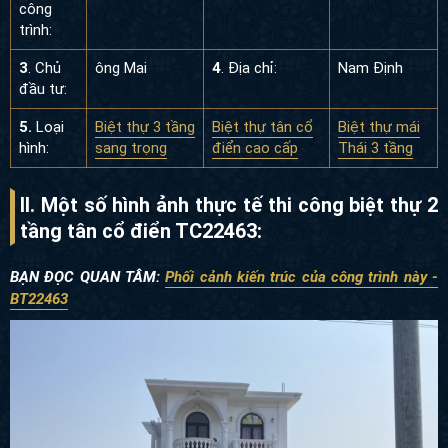
công
trình:
3
. Chủ
ông Mai
4
. Địa chỉ:
Nam Định
đầu tư:
5.
Loại
Biệt thự 3 tầng
Biệt thự tân cổ
Biệt thự mái
hình:
sang trọng
điển cao cấp
Thái 3 tầng
II. Một số hình ảnh thực tế thi công biệt thự 2
tầng tân cổ điển TC22463:
BẠN ĐỌC QUAN TÂM:
Phối cảnh kiến trúc của công trình này -
BT22463