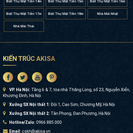
Biệt Thự Mặt Tiền 14m
Biệt Thự Mặt Tiền 15m
Biệt Thự Mặt Tiền 16m
Biệt Thự Mặt Tiền 17m
Biệt Thự Mặt Tiền 18m
Nhà Mái Nhật
Nhà Mái Thái
KIẾN TRÚC AKISA
VP. Hà Nội:
Tầng 6 & 7, tòa nhà Thăng Long, số 23, Nguyễn Xiển,
Khương Đình, Hà Nội
Xưởng SX Nội thất 1:
Đội 1, Cao Sơn, Chương Mỹ, Hà Nội
Xưởng SX Nội thất 2:
Tân Phong, Đan Phượng, Hà Nội
Hotline/Zalo:
0966 885 000
Email:
cskh@akisa.vn