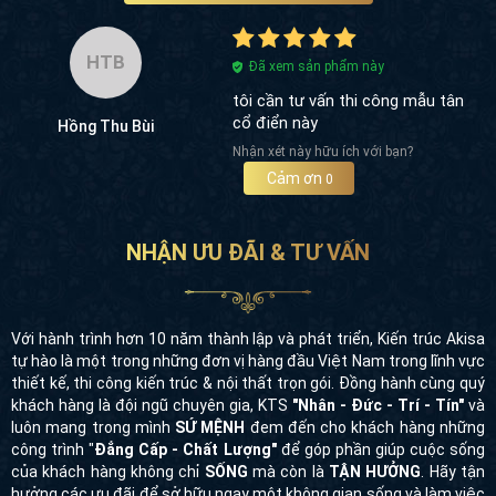
HTB
Đã xem sản phẩm này
tôi cần tư vấn thi công mẫu tân
cổ điển này
Hồng Thu Bùi
Nhận xét này hữu ích với bạn?
Cảm ơn
0
NHẬN ƯU ĐÃI & TƯ VẤN
Với hành trình hơn 10 năm thành lập và phát triển, Kiến trúc Akisa
tự hào là một trong những đơn vị hàng đầu Việt Nam trong lĩnh vực
thiết kế, thi công kiến trúc & nội thất trọn gói. Đồng hành cùng quý
khách hàng là đội ngũ chuyên gia, KTS
"Nhân - Đức - Trí - Tín"
và
luôn mang trong mình
SỨ MỆNH
đem đến cho khách hàng những
công trình "
Đẳng Cấp - Chất Lượng"
để góp phần giúp cuộc sống
của khách hàng không chỉ
SỐNG
mà còn là
TẬN HƯỞNG
. Hãy tận
hưởng các ưu đãi để sở hữu ngay một không gian sống và làm việc