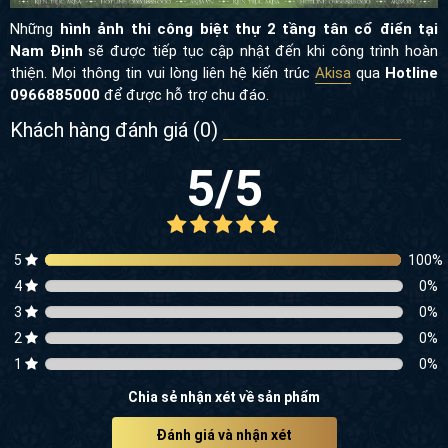
Những
hình ảnh thi công biệt thự 2 tầng tân cổ điển tại
Nam Định
sẽ được tiếp tục cập nhật đến khi công trình hoàn
thiện. Mọi thông tin
vui lòng liên hệ kiến trúc
Akisa
qua
Hotline
0966885000
để được hỗ trợ chu đáo.
Khách hàng đánh giá (
0
)
5
/5
5
100
%
4
0
%
3
0
%
2
0
%
1
0
%
Chia sẻ nhận xét về sản phẩm
Đánh giá và nhận xét