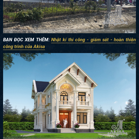
BẠN ĐỌC XEM THÊM:
Nhật kí thi công - giám sát - hoàn thiện
công trình của Akisa