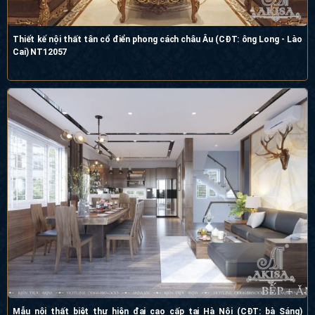
Thiết kế nội thất tân cổ điển phong cách châu Âu (CĐT: ông Long - Lào
Cai) NT12057
Mẫu nội thất biệt thự hiện đại cao cấp tại Hà Nội (CĐT: bà Sáng)