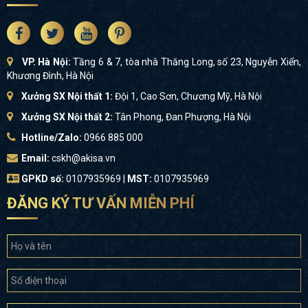
VP. Hà Nội:
Tầng 6 & 7, tòa nhà Thăng Long, số 23, Nguyễn Xiển,
Khương Đình, Hà Nội
Xưởng SX Nội thất 1:
Đội 1, Cao Sơn, Chương Mỹ, Hà Nội
Xưởng SX Nội thất 2:
Tân Phong, Đan Phượng, Hà Nội
Hotline/Zalo:
0966 885 000
Email:
cskh@akisa.vn
GPKD số:
0107935969 |
MST:
0107935969
ĐĂNG KÝ TƯ VẤN MIỄN PHÍ