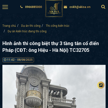
0966885000
cskh@akisa.vn
Trang chủ
Dự án thi công
Thi công kiến trúc
Dự án kiến trúc đang thi công
Hình ảnh thi công biệt thự 3 tầng tân cổ điển
Pháp (CĐT: ông Hiệu - Hà Nội) TC32705
11:42 - 08/08/2025