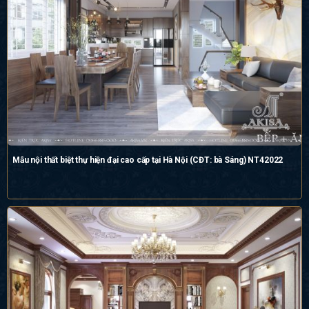
Mẫu nội thất biệt thự hiện đại cao cấp tại Hà Nội (CĐT: bà Sáng) NT42022