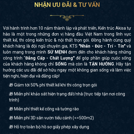
NHẬN ƯU ĐÃI & TƯ VẤN
Với hành trình hơn 10 năm thành lập và phát triển, Kiến trúc Akisa tự
hào là một trong những đơn vị hàng đầu Việt Nam trong lĩnh vực
thiết kế, thi công kiến trúc & nội thất trọn gói. Đồng hành cùng quý
khách hàng là đội ngũ chuyên gia, KTS
"Nhân - Đức - Trí - Tín"
và
luôn mang trong mình
SỨ MỆNH
đem đến cho khách hàng những
công trình "
Đẳng Cấp - Chất Lượng"
để góp phần giúp cuộc sống
của khách hàng không chỉ
SỐNG
mà còn là
TẬN HƯỞNG
. Hãy tận
hưởng các ưu đãi để sở hữu ngay một không gian sống và làm việc
tiện nghi, hiện đại và đẳng cấp!
🎁 Giảm tới 50% phí thiết kế khi thi công trọn gói
🎁 Miễn phí khảo sát hiện trạng đất/nhà (trực tiếp tận nơi công
trình)
🎁 Miễn phí thiết kế cổng và tường rào
🎁 Miễn phí 3D sân vườn tiểu cảnh (<=500m2)
🎁 Hỗ trợ toàn bộ hồ sơ giấy phép xây dựng