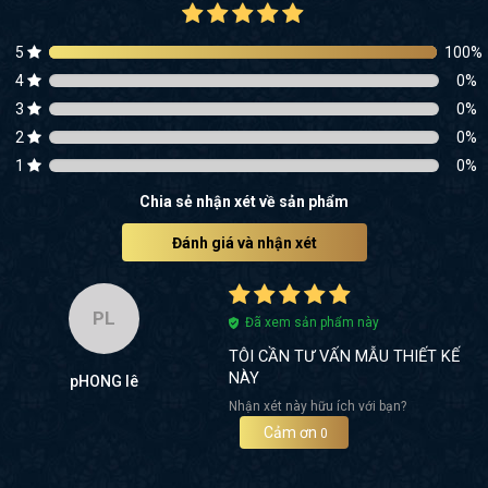
5
100
%
4
0
%
3
0
%
2
0
%
1
0
%
Chia sẻ nhận xét về sản phẩm
Đánh giá và nhận xét
PL
Đã xem sản phẩm này
TÔI CẦN TƯ VẤN MẪU THIẾT KẾ
NÀY
pHONG lê
Nhận xét này hữu ích với bạn?
Cảm ơn
0