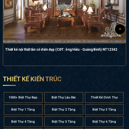
Thiết kế nội thất tân cổ điển đẹp (CĐT: ông Hiếu - Quảng Bình) NT12342
THIẾT KẾ KIẾN TRÚC
1000+ Biệt Thự Đẹp
Biệt Thự Lâu Đài
Thiết Kế Dinh Thự
Biệt Thự 1 Tầng
Biệt Thự 2 Tầng
Biệt Thự 3 Tầng
Biệt Thự 4 Tầng
Biệt Thự 5 Tầng
Biệt Thự 6 Tầng