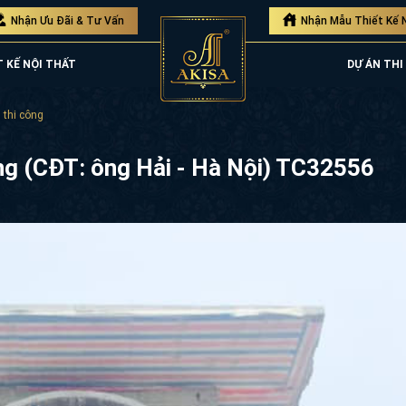
Nhận Ưu Đãi & Tư Vấn
Nhận Mẫu Thiết Kế 
T KẾ NỘI THẤT
DỰ ÁN THI
 thi công
ầng (CĐT: ông Hải - Hà Nội) TC32556