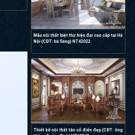
Mẫu nội thất biệt thự hiện đại cao cấp tại Hà
Nội (CĐT: bà Sáng) NT42022
Thiết kế nội thất tân cổ điển đẹp (CĐT: ông