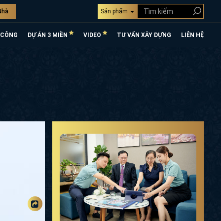
Nhà
Sản phẩm
 CÔNG
DỰ ÁN 3 MIỀN
VIDEO
TƯ VẤN XÂY DỰNG
LIÊN HỆ