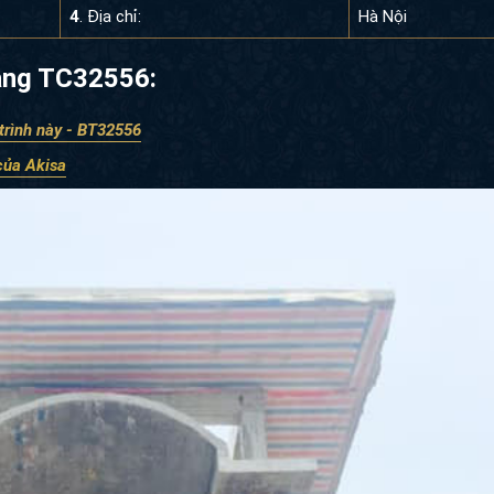
4
. Địa chỉ:
Hà Nội
 tầng TC32556:
trình này - BT32556
 của Akisa