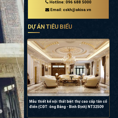
Hotline: 096 688 5000
Email: cskh@akisa.vn
DỰ ÁN TIÊU BIỂU
Mẫu thiết kế nội thất biệt thự cao cấp tân cổ
điển (CĐT: ông Bảng - Bình Định) NT32509