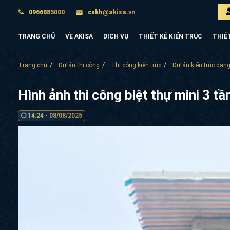
0966885000
cskh@akisa.vn
TRANG CHỦ
VỀ AKISA
DỊCH VỤ
THIẾT KẾ KIẾN TRÚC
THIẾ
Trang chủ
Dự án thi công
Thi công kiến trúc
Dự án kiến trúc đang
Hình ảnh thi công biệt thự mini 3 t
14:24 - 08/08/2025