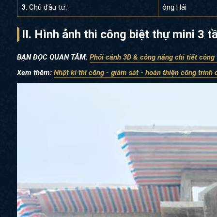
3
. Chủ đầu tư:
ông Hải
II. Hình ảnh thi công biệt thự mini 3
BẠN ĐỌC QUAN TÂM:
Phối cảnh 3D & công năng chi tiết công 
Xem thêm:
Nhật kí thi công - giám sát - hoàn thiện công trình