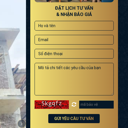
ĐẶT LỊCH TƯ VẤN
& NHẬN BÁO GIÁ
GỬI YÊU CẦU TƯ VẤN