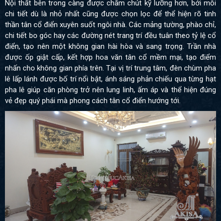
Nội thất bên trong càng được chăm chút kỹ lưỡng hơn, bởi mỗi
chi tiết dù là nhỏ nhất cũng được chọn lọc để thể hiện rõ tinh
thần tân cổ điển xuyên suốt ngôi nhà. Các mảng tường, phào chỉ,
chi tiết bo góc hay các đường nét trang trí đều tuân theo tỷ lệ cổ
điển, tạo nên một không gian hài hòa và sang trọng. Trần nhà
được ốp giật cấp, kết hợp hoa văn tân cổ mềm mại, tạo điểm
nhấn cho không gian phía trên. Tại vị trí trung tâm, đèn chùm pha
lê lấp lánh được bố trí nổi bật, ánh sáng phản chiếu qua từng hạt
pha lê giúp căn phòng trở nên lung linh, ấm áp và thể hiện đúng
vẻ đẹp quý phái mà phong cách tân cổ điển hướng tới.