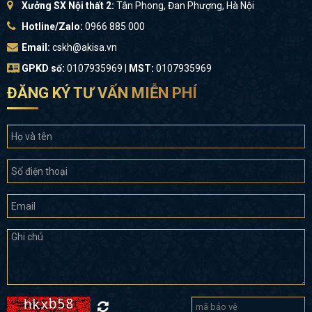
Xưởng SX Nội thất 2:
Tân Phong, Đan Phượng, Hà Nội
Hotline/Zalo:
0966 885 000
Email:
cskh@akisa.vn
GPKD số:
0107935969 |
MST:
0107935969
ĐĂNG KÝ TƯ VẤN MIỄN PHÍ