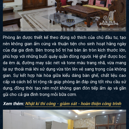
Phòng ăn được thiết kế theo đúng sở thích của chủ đầu tư, tạo
nên không gian ấm cúng và thuận tiện cho sinh hoạt hằng ngày
của đại gia đình. Bên trong bố trí hai bàn ăn tròn kích thước lớn,
phù hợp với những buổi quây quần đông người. Hệ ghế được bọc
da êm ái, đường may sắc nét và tone màu trang nhã, vừa mang
lại sự thoải mái khi sử dụng vừa tôn lên vẻ sang trọng của không
gian. Sự kết hợp hài hòa giữa kiểu dáng bàn ghế, chất liệu cao
cấp và cách bố trí rộng rãi giúp phòng ăn đáp ứng tốt nhu cầu sử
dụng, đồng thời tạo nên một không gian đón tiếp ấm áp và gần
gũi cho cả gia đình trong mỗi bữa cơm.
Xem thêm:
Nhật kí thi công - giám sát - hoàn thiện công trình