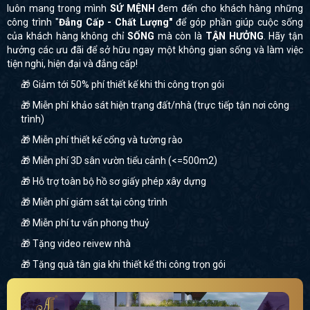
luôn mang trong mình
SỨ MỆNH
đem đến cho khách hàng những
công trình "
Đẳng Cấp - Chất Lượng"
để góp phần giúp cuộc sống
của khách hàng không chỉ
SỐNG
mà còn là
TẬN HƯỞNG
. Hãy tận
hưởng các ưu đãi để sở hữu ngay một không gian sống và làm việc
tiện nghi, hiện đại và đẳng cấp!
🎁 Giảm tới 50% phí thiết kế khi thi công trọn gói
🎁 Miễn phí khảo sát hiện trạng đất/nhà (trực tiếp tận nơi công
trình)
🎁 Miễn phí thiết kế cổng và tường rào
🎁 Miễn phí 3D sân vườn tiểu cảnh (<=500m2)
🎁 Hỗ trợ toàn bộ hồ sơ giấy phép xây dựng
🎁 Miễn phí giám sát tại công trình
🎁 Miễn phí tư vấn phong thuỷ
🎁 Tặng video reivew nhà
🎁 Tặng quà tân gia khi thiết kế thi công trọn gói