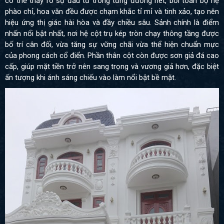
có thể thấy rõ sự đầu tư trong từng đường nét, bởi toàn bộ hệ
phào chỉ, hoa văn đều được chạm khắc tỉ mỉ và tinh xảo, tạo nên
hiệu ứng thị giác hài hòa và đầy chiều sâu. Sảnh chính là điểm
nhấn nổi bật nhất, nơi hệ cột trụ kép tròn chạy thông tầng được
bố trí cân đối, vừa tăng sự vững chãi vừa thể hiện chuẩn mực
của phong cách cổ điển. Phần thân cột còn được sơn giả đá cao
cấp, giúp mặt tiền trở nên sang trọng và vương giả hơn, đặc biệt
ấn tượng khi ánh sáng chiếu vào làm nổi bật bề mặt.