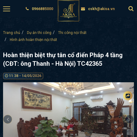
0966885000
cskh@akisa.vn
Trang chủ
Dự án thi công
Thi công nội thất
Hình ảnh hoàn thiện nội thất
Hoàn thiện biệt thự tân cổ điển Pháp 4 tầng
(CĐT: ông Thanh - Hà Nội) TC42365
11:38 - 14/05/2026