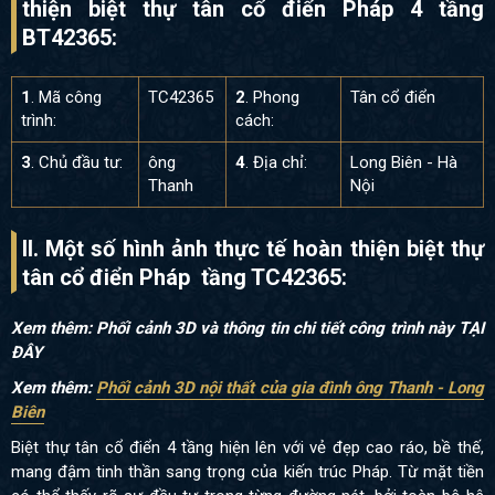
thiện biệt thự tân cổ điển Pháp 4 tầng
BT42365:
1
. Mã công
TC42365
2
. Phong
Tân cổ điển
trình:
cách:
3
. Chủ đầu tư:
ông
4
. Địa chỉ:
Long Biên - Hà
Thanh
Nội
II. Một số hình ảnh thực tế hoàn thiện biệt thự
tân cổ điển Pháp tầng TC42365
:
Xem thêm: Phối cảnh 3D và thông tin chi tiết công trình này
TẠI
ĐÂY
Xem thêm:
Phối cảnh 3D nội thất của gia đình ông Thanh - Long
Biên
Biệt thự tân cổ điển 4 tầng hiện lên với vẻ đẹp cao ráo, bề thế,
mang đậm tinh thần sang trọng của kiến trúc Pháp. Từ mặt tiền