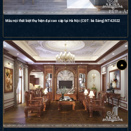
Mẫu nội thất biệt thự hiện đại cao cấp tại Hà Nội (CĐT: bà Sáng) NT42022