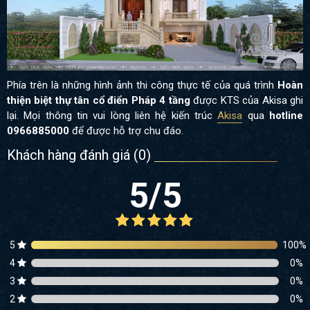
Phía trên là những hình ảnh thi công thực tế của quá trình
Hoàn
thiện biệt thự tân cổ điển Pháp 4 tầng
được KTS của Akisa ghi
lại. Mọi thông tin
vui lòng liên hệ kiến trúc
Akisa
qua
hotline
0966885000
để được hỗ trợ chu đáo.
Khách hàng đánh giá (
0
)
5
/5
5
100
%
4
0
%
3
0
%
2
0
%