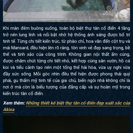
Khi màn đêm buông xuống, toàn bộ biệt thự tân cổ điển 4 tầng
trở nên lung linh và nổi bật nhờ hệ thống ánh sáng được bố trí
tinh tế. Từng chi tiết kiến trúc, từ phào chỉ, hoa văn đến cột trụ và
mái Mansard, đều hiện lên rõ ràng, tôn vinh vẻ đẹp sang trọng, bề
thế và tinh xảo của công trình. Không gian nội thất ấm cúng,
được chăm chút từng chi tiết nhỏ, kết hợp cùng sân vườn, hồ cá
koi và tiểu cảnh tạo nên một tổng thể hài hòa, vừa uy nghi vừa
đầy sức sống. Mỗi góc nhìn đều thể hiện được phong thái quý
phái, gu thẩm mỹ tinh tế của gia chủ, biến ngôi nhà không chỉ là
nơi ở mà còn là biểu tượng của đẳng cấp và sự hoàn mỹ trong
kiến trúc tân cổ điển.
Xem thêm:
Những thiết kế biệt thự tâ
n cổ điển đẹp xuất sắc của
Akisa