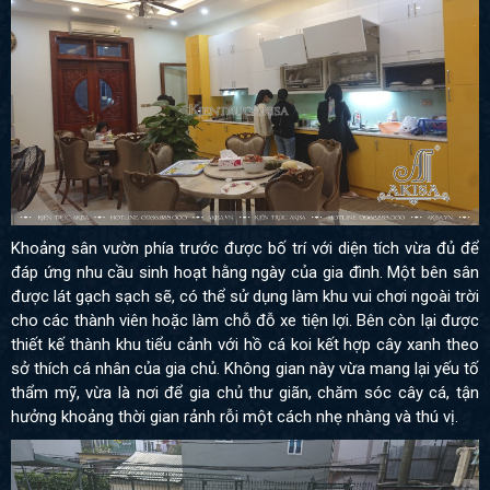
Khoảng sân vườn phía trước được bố trí với diện tích vừa đủ để
đáp ứng nhu cầu sinh hoạt hằng ngày của gia đình. Một bên sân
được lát gạch sạch sẽ, có thể sử dụng làm khu vui chơi ngoài trời
cho các thành viên hoặc làm chỗ đỗ xe tiện lợi. Bên còn lại được
thiết kế thành khu tiểu cảnh với hồ cá koi kết hợp cây xanh theo
sở thích cá nhân của gia chủ. Không gian này vừa mang lại yếu tố
thẩm mỹ, vừa là nơi để gia chủ thư giãn, chăm sóc cây cá, tận
hưởng khoảng thời gian rảnh rỗi một cách nhẹ nhàng và thú vị.