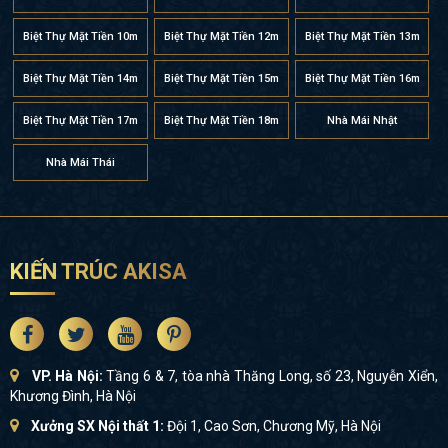
Biệt Thự Mặt Tiền 10m
Biệt Thự Mặt Tiền 12m
Biệt Thự Mặt Tiền 13m
Biệt Thự Mặt Tiền 14m
Biệt Thự Mặt Tiền 15m
Biệt Thự Mặt Tiền 16m
Biệt Thự Mặt Tiền 17m
Biệt Thự Mặt Tiền 18m
Nhà Mái Nhật
Nhà Mái Thái
KIẾN TRÚC AKISA
VP. Hà Nội:
Tầng 6 & 7, tòa nhà Thăng Long, số 23, Nguyễn Xiển,
Khương Đình, Hà Nội
Xưởng SX Nội thất 1:
Đội 1, Cao Sơn, Chương Mỹ, Hà Nội