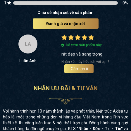
1
0
%
Chia sẻ nhận xét về sản phẩm
Đánh giá và nhận xét
LA
Đã xem sản phẩm này
rất đẹp và sang trọng
Luân Anh
Nhận xét này hữu ích với bạn?
Cảm ơn
0
NHẬN ƯU ĐÃI & TƯ VẤN
Với hành trình hơn 10 năm thành lập và phát triển, Kiến trúc Akisa tự
hào là một trong những đơn vị hàng đầu Việt Nam trong lĩnh vực
thiết kế, thi công kiến trúc & nội thất trọn gói. Đồng hành cùng quý
khách hàng là đội ngũ chuyên gia, KTS
"Nhân - Đức - Trí - Tín"
và