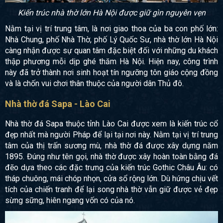
Kiến trúc nhà thờ lớn Hà Nội được giữ gìn nguyên vẹn
Nằm tại vị trí trung tâm, là nơi giao thoa của ba con phố lớn:
Nhà Chung, phố Nhà Thờ, phố Lý Quốc Sư, nhà thờ lớn Hà Nội
càng nhận được sự quan tâm đặc biệt đối với những du khách
thập phương mỗi dịp ghé thăm Hà Nội. Hiện nay, công trình
này đã trở thành nơi sinh hoạt tín ngưỡng tôn giáo cộng đồng
và là chốn vui chơi thân thuộc của người dân Thủ đô.
Nhà thờ đá Sapa - Lào Cai
Nhà thờ đá Sapa thuộc tỉnh Lào Cai được xem là kiến trúc cổ
đẹp nhất mà người Pháp để lại tại nơi này. Nằm tại vị trí trung
tâm của thị trấn sương mù, nhà thờ đá được xây dựng năm
1895. Đúng như tên gọi, nhà thờ được xây hoàn toàn bằng đá
đẽo dựa theo các đặc trưng của kiến trúc Gothic Châu Âu: có
tháp chuông, mái chóp nhọn, cửa sổ rộng lớn. Dù hứng chịu vết
tích của chiến tranh để lại song nhà thờ vẫn giữ được vẻ đẹp
sừng sững, hiên ngang vốn có của nó.