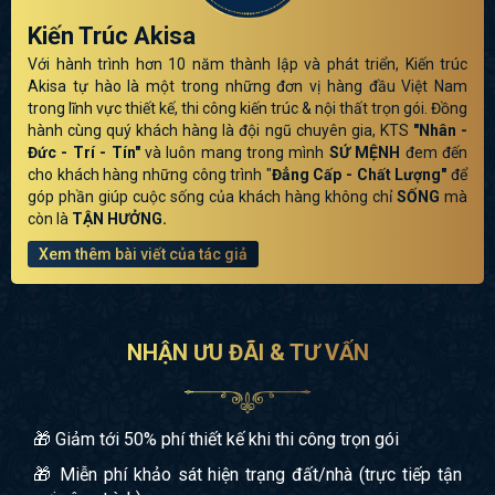
Kiến Trúc Akisa
Với hành trình hơn 10 năm thành lập và phát triển, Kiến trúc
Akisa tự hào là một trong những đơn vị hàng đầu Việt Nam
trong lĩnh vực thiết kế, thi công kiến trúc & nội thất trọn gói. Đồng
hành cùng quý khách hàng là đội ngũ chuyên gia, KTS
"Nhân -
Đức - Trí - Tín"
và luôn mang trong mình
SỨ MỆNH
đem đến
cho khách hàng những công trình "
Đẳng Cấp - Chất Lượng"
để
góp phần giúp cuộc sống của khách hàng không chỉ
SỐNG
mà
còn là
TẬN HƯỞNG.
Xem thêm bài viết của tác giả
NHẬN ƯU ĐÃI & TƯ VẤN
🎁 Giảm tới 50% phí thiết kế khi thi công trọn gói
🎁 Miễn phí khảo sát hiện trạng đất/nhà (trực tiếp tận