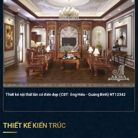
Thiết kế nội thất tân cổ điển đẹp (CĐT: ông Hiếu - Quảng Bình) NT12342
THIẾT KẾ KIẾN TRÚC