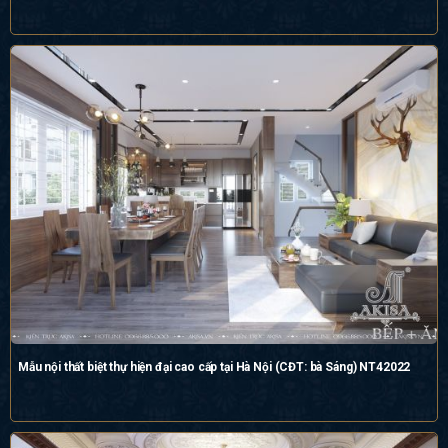
Mẫu nội thất biệt thự hiện đại cao cấp tại Hà Nội (CĐT: bà Sáng) NT42022