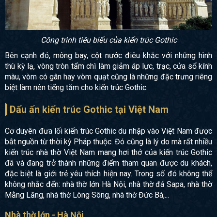
Công trình tiêu biểu của kiến trúc Gothic
Bên cạnh đó, mông bay, cột nước điêu khắc với những hình
thù kỳ lạ, vòng tròn tẩm chì làm giảm áp lực, trạc, cửa sổ kính
màu, vòm có gân hay vòm quạt cũng là những đặc trưng riêng
biệt làm nên tiếng tăm cho kiến trúc Gothic.
Dấu ấn kiến trúc Gothic tại Việt Nam
Cơ duyên đưa lối kiến trúc Gothic du nhập vào Việt Nam được
bắt nguồn từ thời kỳ Pháp thuộc. Đó cũng là lý do mà rất nhiều
kiến trúc nhà thờ Việt Nam mang hơi thở của kiến trúc Gothic
đã và đang trở thành những điểm tham quan được du khách,
đặc biệt là giới trẻ yêu thích hiện nay. Trong số đó không thể
không nhắc đến: nhà thờ lớn Hà Nội, nhà thờ đá Sapa, nhà thờ
Mằng Lăng, nhà thờ Lòng Sông, nhà thờ Đức Bà,...
Nhà thờ lớn - Hà Nội