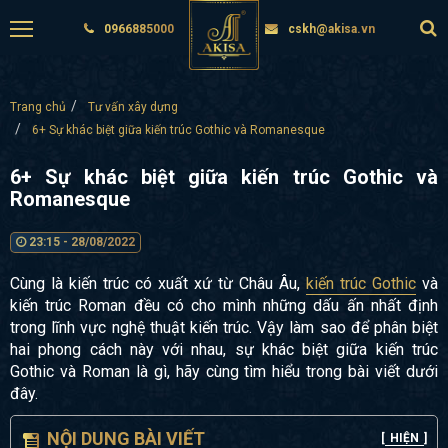
0966885000
cskh@akisa.vn
Trang chủ
Tư vấn xây dựng
6+ Sự khác biệt giữa kiến trúc Gothic và Romanesque
6+ Sự khác biệt giữa kiến trúc Gothic và
Romanesque
23:15 - 28/08/2022
Cùng là kiến trúc có xuất xứ từ Châu Âu,
kiến trúc Gothic
và
kiến trúc Roman đều có cho mình những dấu ấn nhất định
trong lĩnh vực nghệ thuật kiến trúc. Vậy làm sao để phân biệt
hai phong cách này với nhau, sự khác biệt giữa kiến trúc
Gothic và Roman là gì, hãy cùng tìm hiểu trong bài viết dưới
đây.
NỘI DUNG BÀI VIẾT
[
HIỆN
]