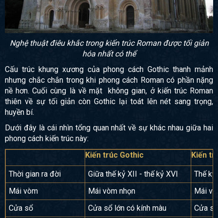
Nghệ thuật điêu khắc trong kiến trúc Roman được tối giản
hóa nhất có thể
Cấu trúc khung xương của phong cách Gothic thanh mảnh
nhưng chắc chắn trong khi phong cách Roman có phần nặng
nề hơn. Cuối cùng là về mặt không gian, ở kiến trúc Roman
thiên về sự tối giản còn Gothic lại toát lên nét sang trọng,
huyền bí.
Dưới đây là cái nhìn tổng quan nhất về sự khác nhau giữa hai
phong cách kiến trúc này:
Kiến trúc Gothic
Kiến t
Thời gian ra đời
Giữa thế kỷ XII - thế kỷ XVI
Thế kỷ 
Mái vòm
Mái vòm nhọn
Mái vò
Cửa sổ
Cửa sổ lớn có kính màu
Cửa sổ