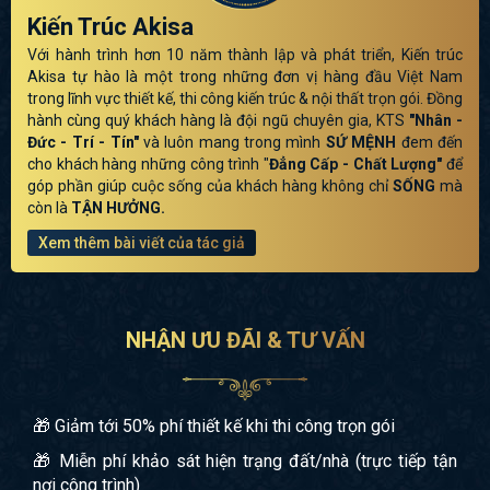
Kiến Trúc Akisa
Với hành trình hơn 10 năm thành lập và phát triển, Kiến trúc
Akisa tự hào là một trong những đơn vị hàng đầu Việt Nam
trong lĩnh vực thiết kế, thi công kiến trúc & nội thất trọn gói. Đồng
hành cùng quý khách hàng là đội ngũ chuyên gia, KTS
"Nhân -
Đức - Trí - Tín"
và luôn mang trong mình
SỨ MỆNH
đem đến
cho khách hàng những công trình "
Đẳng Cấp - Chất Lượng"
để
góp phần giúp cuộc sống của khách hàng không chỉ
SỐNG
mà
còn là
TẬN HƯỞNG.
Xem thêm bài viết của tác giả
NHẬN ƯU ĐÃI & TƯ VẤN
🎁 Giảm tới 50% phí thiết kế khi thi công trọn gói
🎁 Miễn phí khảo sát hiện trạng đất/nhà (trực tiếp tận
nơi công trình)