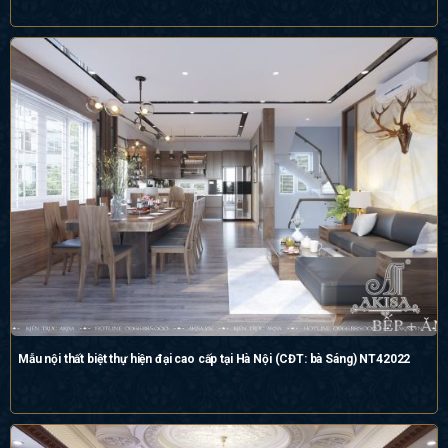
Mẫu nội thất biệt thự hiện đại cao cấp tại Hà Nội (CĐT: bà Sáng) NT42022