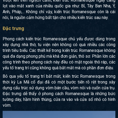
Vượt lên trên nghịch cảnh, kiến trúc
Romanesque
ngày càng
lọt vào mắt xanh của nhiều quốc gia như: Bỉ, Tây Ban Nha, Ý,
Anh, Pháp,... Không chỉ vậy, kiến trúc
Romanesque
còn là cái
nôi, là nguồn cảm hứng bất tận cho nhiều kiến trúc sau này.
Đặc trưng
Phong cách kiến trúc Romanesque chủ yếu được dùng trong
xây dựng nhà thờ, tu viện nên không có quá nhiều các công
trình tiêu biểu. Các thiết kế trong kiến trúc Romanesque không
quá đa dạng phong phú mà khá đơn giản, thô sơ. Phần lớn các
công trình theo phong cách này đều có mặt ngoài thô ráp, các
yếu tố trang trí cũng không quá bắt mắt mà có phần đơn điệu.
Bỏ qua yếu tố trang trí bắt mắt, kiến trúc Romanesque trong
thời kỳ La Mã cổ đại đã có một bước tiến rõ rệt trong xây
dựng cấu trúc sử dụng vòm bán cầu, vòm nôi và cuốn cửa trụ.
Đặc trưng dễ thấy ở phong cách
Romanesque
là những bức
tường dày, hầm hình thùng, cửa ra vào và cửa sổ nhỏ có hình
vòm.