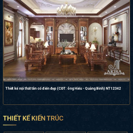
Thiết kế nội thất tân cổ điển đẹp (CĐT: ông Hiếu - Quảng Bình) NT12342
THIẾT KẾ KIẾN TRÚC