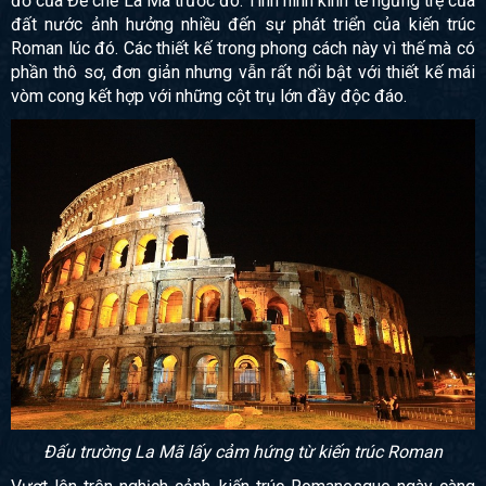
đổ của Đế chế La Mã trước đó. Tình hình kinh tế ngưng trệ của
đất nước ảnh hưởng nhiều đến sự phát triển của kiến trúc
Roman lúc đó. Các thiết kế trong phong cách này vì thế mà có
phần thô sơ, đơn giản nhưng vẫn rất nổi bật với thiết kế mái
vòm cong kết hợp với những cột trụ lớn đầy độc đáo.
Đấu trường La Mã lấy cảm hứng từ kiến trúc Roman