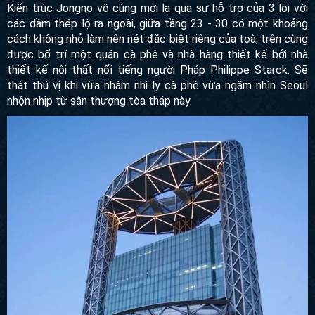
ở Jongno, Seoul, thuộc quyền sở của Samsung Securities
và được thiết kế bởi siêu kiến ​​trúc sư Rafael Vinoly, Tháp
Thiên niên kỷ Jongno được hoàn thành vào năm 1999.
Kiến trúc Jongno vô cùng mới lạ qua sự hỗ trợ của 3 lõi với
các dầm thép lộ ra ngoài, giữa tầng 23 - 30 có một khoảng
cách không nhỏ làm nên nét đặc biệt riêng của toà, trên
cùng được bố trí một quán cà phê và nhà hàng thiết kế bởi
nhà thiết kế nội thất nổi tiếng người Pháp Philippe Starck.
Sẽ thật thú vị khi vừa nhâm nhi ly cà phê vừa ngắm nhìn
Seoul nhộn nhịp từ sân thượng tòa tháp này.