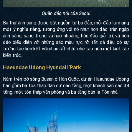
Quần đảo nổi của Seoul
Ba thứ ánh sáng được bắt nguồn từ ba đảo, mỗi đảo lại
mang một ý nghĩa riêng, tương ứng với nó như: hòn đảo
tràn ngập ánh sáng, sang trọng và hào nhoáng; hòn đảo giải
trí; và hòn đảo biểu diễn với những sắc màu rực rỡ, tất cả
đều có sự tương tác liên kết với nhau rất chặt chẽ tạo nên
một kiệt tác kiến trúc.
Haeundae Udong Hyundai I’Park
Nằm trên bờ sông Busan ở Hàn Quốc, dự án Haeundae
Udong bao gồm ba tòa tháp dân cư cao tầng, một khách sạn
cao 34 tầng, một tòa tháp văn phòng và ba tầng bán lẻ Tòa
nhà.