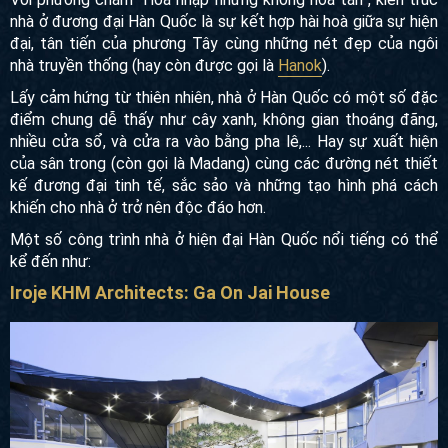
Với phương châm “Hòa nhập nhưng không hoà tan”, kiến
trúc nhà ở đương đại Hàn Quốc là sự kết hợp hài hoà giữa
sự hiện đại, tân tiến của phương Tây cùng những nét đẹp
của ngôi nhà truyền thống (hay còn được gọi là
Hanok
).
Lấy cảm hứng từ thiên nhiên, nhà ở Hàn Quốc có một số
đặc điểm chung dễ thấy như cây xanh, không gian thoáng
đãng, nhiều cửa sổ, và cửa ra vào bằng pha lê,... Hay sự
xuất hiện của sân trong (còn gọi là Madang) cùng các
đường nét thiết kế đương đại tinh tế, sắc sảo và những tạo
hình phá cách khiến cho nhà ở trở nên độc đáo hơn.
Một số công trình nhà ở hiện đại Hàn Quốc nổi tiếng có thể
kể đến như:
Iroje KHM Architects: Ga On Jai House