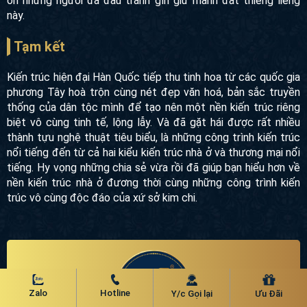
Hàn, nhưng thay vì cố gắng quên đi quá khứ, phá bỏ những
tàn dư bom đạn người Hàn lại chọn cách giữ lại, như để
nhắc nhở với bản thân và các thế hệ sau rằng đất nước
mình đã từng trải qua những năm tháng chiến tranh đầy đau
thương, nước mắt vì vậy hãy trân trọng cuộc sống hiện tại,
sống biết ơn những người đã đấu tranh gìn giữ mảnh đất
thiêng liêng này.
Tạm kết
Kiến trúc hiện đại Hàn Quốc tiếp thu tinh hoa từ các quốc
gia phương Tây hoà trộn cùng nét đẹp văn hoá, bản sắc
truyền thống của dân tộc mình để tạo nên một nền kiến trúc
riêng biệt vô cùng tinh tế, lộng lẫy. Và đã gặt hái được rất
nhiều thành tựu nghệ thuật tiêu biểu, là những công trình
kiến trúc nổi tiếng đến từ cả hai kiểu kiến trúc nhà ở và
thương mại nổi tiếng. Hy vọng những chia sẻ vừa rồi đã
giúp bạn hiểu hơn về nền kiến trúc nhà ở đương thời cùng
những công trình kiến trúc vô cùng độc đáo của xứ sở kim
chi.
Zalo
Hotline
Y/c Gọi lại
Ưu Đãi