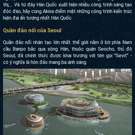
hoá, công nghiệp hoá và sửa chữa các cơ sở hạn tầng,
trung tâm đô thị,.... Và từ đây Hàn Quốc xuất hiện nhiều
công trình sáng tạo độc đáo, hãy cùng Akisa điểm mặt
những công trình kiến trúc hiện đại ấn tượng nhất Hàn
Quốc.
Quần đảo nổi của Seoul
Quần đảo nổi nhân tạo lớn nhất thế giới nằm ở bờ phía
Nam cầu Banpo bắc qua sông Hàn, thuộc quận Seocho, thủ
đô Seoul, đã chính thức được khai trương với tên gọi
"Sevit" - có ý nghĩa là hòn đảo mang ba ánh sáng.