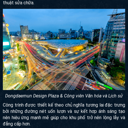
Dongdaemun Design Plaza được thiết kế bởi Zaha Hadid
và Samoo, là một vùng đất đô thị phát triển chính ở Seoul,
Hàn Quốc bao gồm một công viên đi bộ trên mái nhà, không
gian triển lãm toàn cầu rộng lớn, cửa hàng buôn bán và bộ
phận kỹ thuật sửa chữa.
Dongdaemun Design Plaza & Công viên Văn hóa và Lịch
sử