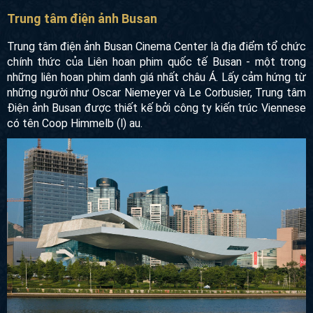
Công trình được thiết kế theo chủ nghĩa tương lai đặc trưng
bởi những đường nét uốn lượn và sự kết hợp ánh sáng tạo
nên hiệu ứng mạnh mẽ giúp cho khu phố trở nên lộng lẫy và
đẳng cấp hơn.
Trung tâm điện ảnh Busan
Trung tâm điện ảnh Busan Cinema Center là địa điểm tổ
chức chính thức của Liên hoan phim quốc tế Busan - một
trong những liên hoan phim danh giá nhất châu Á.
Lấy cảm
hứng từ những người như Oscar Niemeyer và Le Corbusier,
Trung tâm Điện ảnh Busan được thiết kế bởi công ty kiến ​​
trúc Viennese có tên Coop Himmelb (l) au.