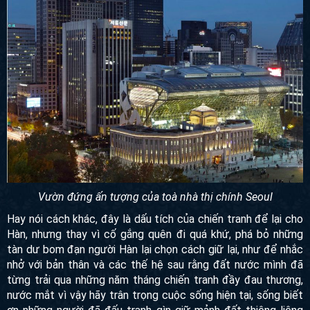
lịch sử hiện đại của xứ sở kim chi bởi đây là biểu tượng của
chủ nghĩa đế quốc Nhật Bản, công trình được thiết kế bởi
kiến trúc sư người Đức Georg De Lalande cho chính quyền
thuộc địa Nhật Bản xưa.
Vườn đứng ấn tượng của toà nhà thị chính Seoul
Hay nói cách khác, đây là dấu tích của chiến tranh để lại cho