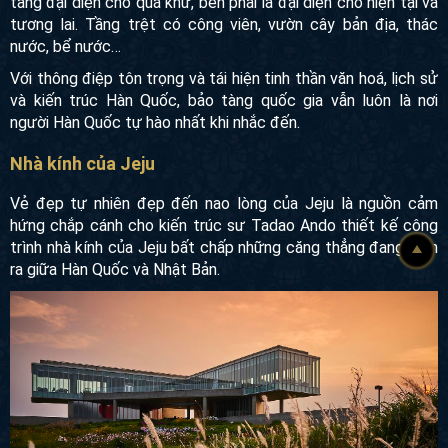
Bảo tàng quốc gia Hàn Quốc
Bảo tàng được chia thành 3 tầng, tuy nhiên mỗi khoảng
không gian lại mang một ý nghĩa tượng trưng riêng: bên trái
của bảo tàng đại diện cho quá khứ, bên phải là đại diện cho
hiện tại và tương lai. Tầng trệt có công viên, vườn cây bản
địa, thác nước, bể nước…
Với thông điệp tôn trọng và tái hiện tinh thần văn hoá, lịch
sử và kiến trúc Hàn Quốc, bảo tàng quốc gia vẫn luôn là nơi
người Hàn Quốc tự hào nhất khi nhắc đến.
Nhà kính của Jeju
Vẻ đẹp tự nhiên đẹp đến nao lòng của Jeju là nguồn cảm
hứng chắp cánh cho kiến trúc sư Tadao Ando thiết kế công
trình nhà kính của Jeju bất chấp những căng thẳng đang
diễn ra giữa Hàn Quốc
và Nhật Bản.