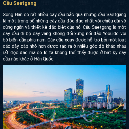
của Hàn Quốc bắt nguồn từ vẻ đẹp hết sức tự nhiên của
thiên nhiên như sóng biển, cánh hoa, cánh buồm,…
Cầu Saetgang
Sông Hàn có rất nhiều cây cầu bắc qua nhưng cầu
Saetgang là một trong số những cây cầu độc đáo nhất với
chiều dài vô cùng ngắn và thiết kế đặc biệt của nó. Cầu
Saetgang là một cây cầu đi bộ dây văng không đối xứng nối
đảo Yeouido với bờ biển gần phía nam. Cây cầu xoay được
hỗ trợ bởi một loạt các dây cáp nhỏ hơn được tạo ra ở
nhiều góc độ khác nhau rất độc đáo mà có lẽ ta không thể
thấy được ở bất kỳ cây cầu nào khác ở Hàn Quốc.