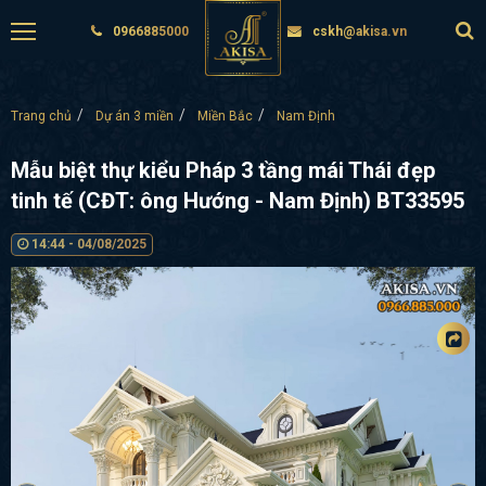
0966885000
cskh@akisa.vn
Trang chủ
Dự án 3 miền
Miền Bắc
Nam Định
Mẫu biệt thự kiểu Pháp 3 tầng mái Thái đẹp
tinh tế (CĐT: ông Hướng - Nam Định) BT33595
14:44 - 04/08/2025