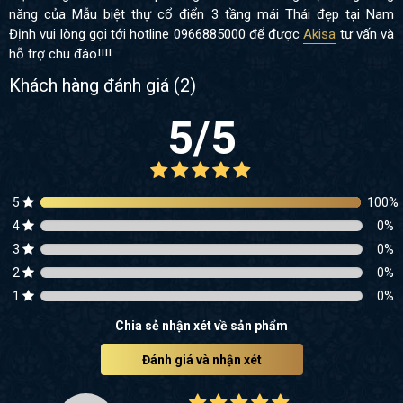
năng của Mẫu biệt thự cổ điển 3 tầng mái Thái đẹp tại Nam
Định vui lòng gọi tới
hotline 0966885000
để được
Akisa
tư vấn và
hỗ trợ chu đáo!!!!
Khách hàng đánh giá (
2
)
5
/5
5
100
%
4
0
%
3
0
%
2
0
%
1
0
%
Chia sẻ nhận xét về sản phẩm
Đánh giá và nhận xét