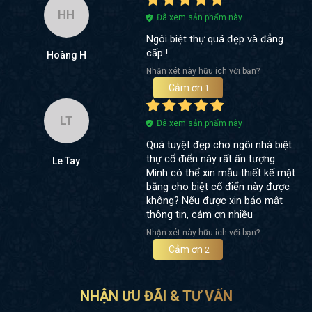
HH
Đã xem sản phẩm này
Ngôi biệt thự quá đẹp và đẳng
cấp !
Hoàng H
Nhận xét này hữu ích với bạn?
Cảm ơn
1
LT
Đã xem sản phẩm này
Quá tuyệt đẹp cho ngôi nhà biệt
thự cổ điển này rất ấn tượng.
Le Tay
Mình có thể xin mẫu thiết kế mặt
bằng cho biệt cổ điển này được
không? Nếu được xin bảo mật
thông tin, cảm ơn nhiều
Nhận xét này hữu ích với bạn?
Cảm ơn
2
NHẬN ƯU ĐÃI & TƯ VẤN