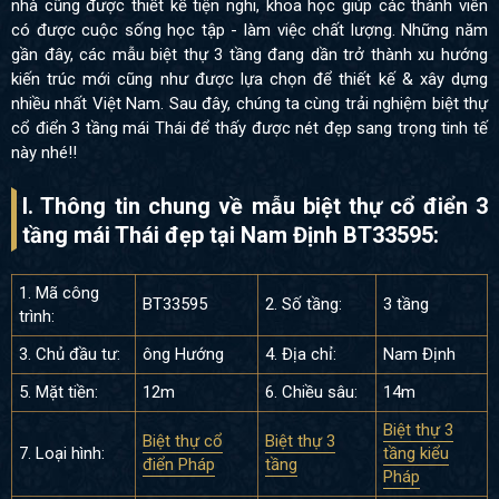
nhà cũng được thiết kế tiện nghi, khoa học giúp các thành viên
có được cuộc sống học tập - làm việc chất lượng. Những năm
gần đây, các mẫu biệt thự 3 tầng đang dần trở thành xu hướng
kiến trúc mới cũng như được lựa chọn để thiết kế & xây dựng
nhiều nhất Việt Nam. Sau đây, chúng ta cùng trải nghiệm biệt thự
cổ điển 3 tầng mái Thái để thấy được nét đẹp sang trọng tinh tế
này nhé!!
I. Thông tin chung về mẫu biệt thự cổ điển 3
tầng mái Thái đẹp tại Nam Định BT33595:
1. Mã công
BT33595
2. Số tầng:
3 tầng
trình:
3. Chủ đầu tư:
ông Hướng
4. Địa chỉ:
Nam Định
5. Mặt tiền:
12m
6. Chiều sâu:
14m
Biệt thự 3
Biệt thự cổ
Biệt thự 3
7. Loại hình:
tầng kiểu
điển Pháp
tầng
Pháp