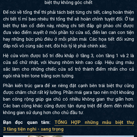
biệt thự không góc chết
Để nói về tổng thể thì phải tách biệt từng chi tiết, càng hoàn thiện
chi tiết tỉ mỉ bao nhiêu thì tổng thể sẽ hoàn chỉnh tuyệt đối. Ở tại
biệt thự tân cổ điển này, những chi tiết đắp gờ phào chỉ được
đưa vào điểm xuyết ở mỗi phần từ cửa sổ, đến lan can con tiện
hay những bức phù điêu ở mỗi phần mái. Các họa tiết đối xứng
đắp nổi vô cùng sắc nét, đòi hỏi tỷ lệ phải chính xác.
Hệ cửa vòm được bố trí đều khắp ở tầng 3, còn tầng 1 và 2 là
cửa sổ chữ nhật, với khung nhôm kính cao cấp. Hiệu ứng màu
sắc làm cho những chiếc cửa sổ trở thành điểm nhấn cho cả
ngôi nhà trên tone trắng sơn tường.
Phần kiến trúc gara để xe riêng đặt cạnh bên trái biệt thự cũng
được chăm chút rất kỹ lưỡng. Phần mái gara tạo nên một khoảng
ban công rộng giúp gia chủ có nhiều không gian thư giãn hơn.
Các ban công khác cũng được tận dụng triệt để đem đến nhiều
không gian sử dụng hơn cho chủ đầu tư.
Bạn đọc quan tâm:
TỔNG HỢP những mẫu biệt thự
3 tầng tiện nghi - sang trọng