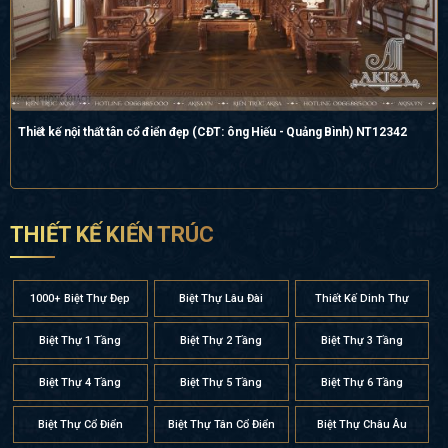
Thiết kế nội thất tân cổ điển đẹp (CĐT: ông Hiếu - Quảng Bình) NT12342
THIẾT KẾ KIẾN TRÚC
1000+ Biệt Thự Đẹp
Biệt Thự Lâu Đài
Thiết Kế Dinh Thự
Biệt Thự 1 Tầng
Biệt Thự 2 Tầng
Biệt Thự 3 Tầng
Biệt Thự 4 Tầng
Biệt Thự 5 Tầng
Biệt Thự 6 Tầng
Biệt Thự Cổ Điển
Biệt Thự Tân Cổ Điển
Biệt Thự Châu Âu