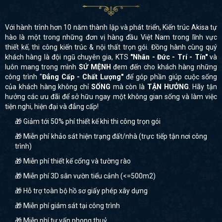
Với hành trình hơn 10 năm thành lập và phát triển, Kiến trúc Akisa tự
hào là một trong những đơn vị hàng đầu Việt Nam trong lĩnh vực
thiết kế, thi công kiến trúc & nội thất trọn gói. Đồng hành cùng quý
khách hàng là đội ngũ chuyên gia, KTS
"Nhân - Đức - Trí - Tín"
và
luôn mang trong mình
SỨ MỆNH
đem đến cho khách hàng những
công trình "
Đẳng Cấp - Chất Lượng"
để góp phần giúp cuộc sống
của khách hàng không chỉ
SỐNG
mà còn là
TẬN HƯỞNG
. Hãy tận
hưởng các ưu đãi để sở hữu ngay một không gian sống và làm việc
tiện nghi, hiện đại và đẳng cấp!
🎁 Giảm tới 50% phí thiết kế khi thi công trọn gói
🎁 Miễn phí khảo sát hiện trạng đất/nhà (trực tiếp tận nơi công
trình)
🎁 Miễn phí thiết kế cổng và tường rào
🎁 Miễn phí 3D sân vườn tiểu cảnh (<=500m2)
🎁 Hỗ trợ toàn bộ hồ sơ giấy phép xây dựng
🎁 Miễn phí giám sát tại công trình
🎁 Miễn phí tư vấn phong thuỷ