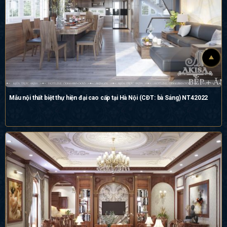
Mẫu nội thất biệt thự hiện đại cao cấp tại Hà Nội (CĐT: bà Sáng) NT42022