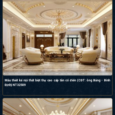
Mẫu thiết kế nội thất biệt thự cao cấp tân cổ điển (CĐT: ông Bảng - Bình
Định) NT32509