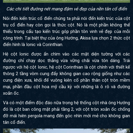
Các chi tiết đường nét mang đậm vẻ đẹp của nền tân cổ điển
Nói đến kiến trúc cổ điển chúng ta phải nói đến kiến trúc của cột
trụ cổ điển hay còn gọi là thức cột. Nó là một phần không thể
thiếu trong cấu tạo kiến trúc góp phần tôn vinh vẻ đẹp của mỗi
công trình. Tại biệt thự của ông Hướng, Akisa lựa chọn 2 thức cột
điển hình là Ionic và Corinthian.
Hệ cột Ionic được ẩn chìm vào các mặt diện tường với các
đường chỉ chạy dọc thẳng vừa vững chãi vừa tôn dáng. Trái
ngược với hệ cột Ionic, hệ cột Corinthian là cột chính với thiết kế
thông 2 tầng vòm cung đẩy không gian cao rộng giống như các
cung điện xưa, khối đế vuông kiên cố phần thân cột tròn mềm
mại, phần đầu cột hoa mỹ cầu kỳ với những lá ô rô và đường
xoắn ốc.
Và có một điểm độc đáo nữa trong hệ thống cột nhà ông Hướng
đó là cột ban công mặt phải tầng 2, với cột tròn xoắn ốc chống
đỡ mái hiên pergola mang đến góc nhìn mới mẻ cho không gian
tân cổ điển.