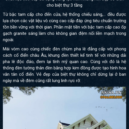
cho biệt thự 3 tầng
Từ bậc tam cấp cho đến cửa, hệ thống chiếu sáng,... đều được
lựa chọn các vật liệu vô cùng cao cấp đáp ứng tiêu chuẩn trường
tồn bền vững với thời gian. Phần mặt tiền với bậc tam cấp cao ốp
gạch granite sáng làm cho không gian đệm nối liền mạch trong
ngoài.
Mái vòm cao cùng chiếc đèn chùm pha lê đẳng cấp với phong
cách cổ điển châu Âu, khung đèn thiết kế tinh tế với những dải
pha lê độc đáo, đem lại tính mỹ quan cao. Cùng với đó là hệ
thống đèn tường thân đèn bằng hợp kim đồng được tạo hình hoa
văn tân cổ điển. Vẻ đẹp của biệt thự không chỉ dừng lại ở ban
ngày mà về đêm cũng rất lung linh rực rỡ.