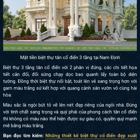
Mặt tiền biệt thự tân cổ điển 3 tầng tại Nam Định
Biệt thự 3 tầng tân cổ điển với 2 phân vị đứng, các chi tiết họa
tiết cân đối, đối xứng chạy dọc bao quanh lấy toàn bộ diện
tường. Đồng thời biệt thự nổi bật, toát lên vẻ sang trọng hơn với
gam màu trắng sứ kết hợp với quang cảnh sân vườn vô cùng hài
hòa.
Màu sắc là ngòi bút tô vẽ lên nét đẹp riêng của ngôi nhà. Đúng
với tính chất sang trọng và quý phái của phong cách tân cổ điển
thì không có màu nào thể hiện được sự giàu có, quyền quý mạnh
mẽ bằng màu trắng.
Bạn đọc tìm kiếm:
Những thiết kế biệt thự cổ điển đẹp xuất