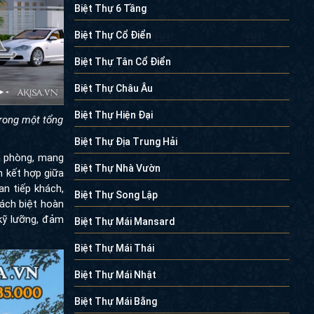
Biệt Thự 6 Tầng
Biệt Thự Cổ Điển
Biệt Thự Tân Cổ Điển
Biệt Thự Châu Âu
Biệt Thự Hiện Đại
rong một tổng
Biệt Thự Địa Trung Hải
hòng, mang lại
Biệt Thự Nhà Vườn
t hợp giữa giá
 khách, đến các
Biệt Thự Song Lập
 hoàn toàn với
, đảm bảo tính
Biệt Thự Mái Mansard
Biệt Thự Mái Thái
Biệt Thự Mái Nhật
Biệt Thự Mái Bằng