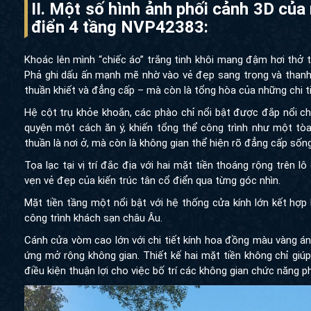
II. Một số hình ảnh phối cảnh 3D
tân cổ điển 4 tầng NVP42383:
Khoác lên mình “chiếc áo” trắng tinh khôi mang đậm hơi thở tâ
ghi dấu ấn mạnh mẽ nhờ vào vẻ đẹp sang trọng và thanh lịch.
khiết và đẳng cấp – mà còn là tổng hòa của những chi tiết kiến 
Hệ cột trụ khỏe khoắn, các phào chỉ nổi bật được đắp nổi 
quyện một cách ăn ý, khiến tổng thể công trình như một tòa n
là nơi ở, mà còn là không gian thể hiện rõ đẳng cấp sống và 
Tọa lạc tại vị trí đắc địa với hai mặt tiền thoáng rộng trên lô 
đẹp của kiến trúc tân cổ điển qua từng góc nhìn.
Mặt tiền tầng một nổi bật với hệ thống cửa kính lớn kết hợp h
trình khách sạn châu Âu.
Cánh cửa vòm cao lớn với chi tiết kính hoa đồng màu vàng ánh k
mở rộng không gian. Thiết kế hai mặt tiền không chỉ giúp tối 
thuận lợi cho việc bố trí các không gian chức năng phù hợp cả 