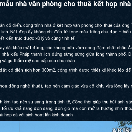
 của mẫu
nhà văn phòng cho thuê kết h
n cổ điển, công trình nhà ở kết hợp văn phòng cho thuê của ông Tru
 Nét đẹp ấy không chỉ đến từ tone màu trắng chủ đạo – biểu tượng
trúc được xử lý vô cùng tinh tế.
chạy dài khắp mặt đứng, các khung cửa vòm cong đậm chất châu Âu
hà kiểu Pháp thanh lịch đứng sừng sững giữa lòng thành phố. Đây k
gu thẩm mỹ cao cấp của chủ nhân.
đất có diện tích hơn 300m2, công trình được thiết kế khéo léo để phô d
oa đồng nghệ thuật, tạo nên cảm giác vừa cổ kính, vừa lộng lẫy như 
im tạo nên sự sang trọng tinh tế, đồng thời giúp thu hút ánh sáng v
ưu khả năng đón sáng, đón gió mà còn mở ra hướng nhìn thoáng đãng,
với sinh hoạt lẫn kinh doanh.