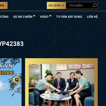
Nhà
Sản phẩm
CÔNG
DỰ ÁN 3 MIỀN
VIDEO
TƯ VẤN XÂY DỰNG
LIÊN HỆ
hả) NVP42383