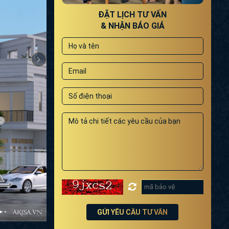
ĐẶT LỊCH TƯ VẤN
& NHẬN BÁO GIÁ
GỬI YÊU CẦU TƯ VẤN