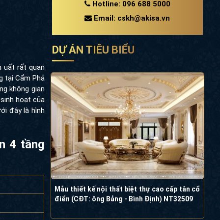
Hotline: 096 688 5000
Email: cskh@akisa.vn
DỰ ÁN TIÊU BIỂU
rất quan tâm.
tại Cẩm Phả -
hông gian kinh
nh hoạt của cả
ây là hình ảnh
ổ điển 4
Mẫu thiết kế nội thất biệt thự cao cấp tân
cổ điển (CĐT: ông Bảng - Bình Định)
NT32509