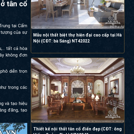
ợp nhà ở
ng tại Cẩm Phả
 của sự thuần
Mẫu nội thất biệt thự hiện đại cao cấp tại
Hà Nội (CĐT: bà Sáng) NT42022
,… tất cả hòa
hông đơn thuần
iễn trọn vẹn vẻ
trong các công
à tạo hiệu ứng
 tạo điều kiện
Thiết kế nội thất tân cổ điển đẹp (CĐT: ông