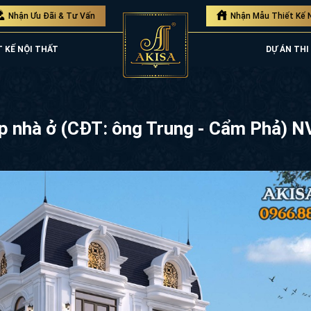
Nhận Ưu Đãi & Tư Vấn
Nhận Mẫu Thiết Kế 
T KẾ NỘI THẤT
DỰ ÁN THI 
 hợp nhà ở (CĐT: ông Trung - Cẩm P