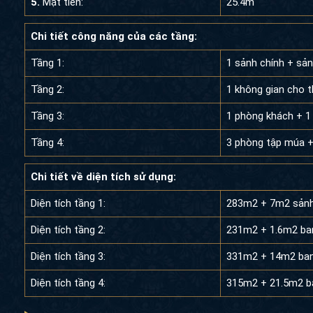
5.
Mặt tiền:
25.4m
Chi tiết công năng của các tầng:
Tầng 1:
1 sảnh chính + sả
Tầng 2:
1 không gian cho 
Tầng 3:
1 phòng khách + 1
Tầng 4:
3 phòng tập múa 
Chi tiết về diện tích sử dụng:
Diện tích tầng 1:
283m2 + 7m2 sản
Diện tích tầng 2:
231m2 + 1.6m2 ba
Diện tích tầng 3:
331m2 + 14m2 ba
Diện tích tầng 4:
315m2 + 21.5m2 b