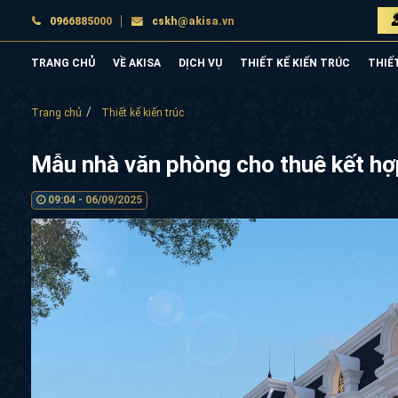
0966885000
cskh@akisa.vn
TRANG CHỦ
VỀ AKISA
DỊCH VỤ
THIẾT KẾ KIẾN TRÚC
THIẾ
Trang chủ
Thiết kế kiến trúc
Mẫu nhà văn phòng cho thuê kết
09:04 - 06/09/2025