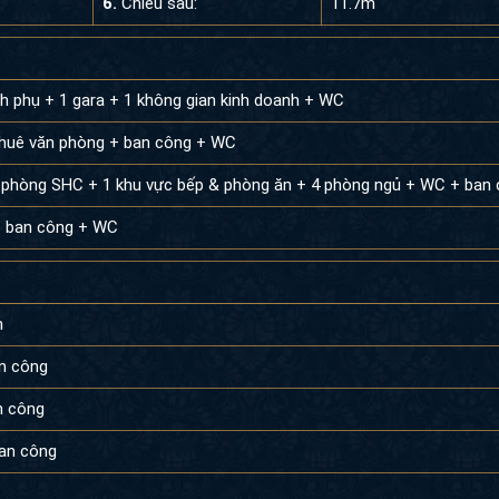
6.
Chiều sâu:
11.7m
nh phụ + 1 gara + 1 không gian kinh doanh + WC
thuê văn phòng + ban công + WC
 phòng SHC + 1 khu vực bếp & phòng ăn + 4 phòng ngủ + WC + ban
+ ban công + WC
h
n công
n công
an công