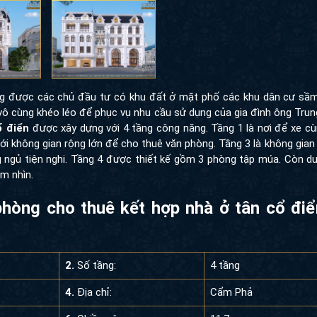
được các chủ đầu tư có khu đất ở mặt phố các khu dân cư sầm uất 
cùng khéo léo để phục vụ nhu cầu sử dụng của gia đình ông Trung 
ển
được xây dựng với 4 tầng công năng. Tầng 1 là nơi để xe cùng k
ông gian rộng lớn để cho thuê văn phòng. Tầng 3 là không gian si
ủ tiện nghi. Tầng 4 được thiết kế gồm 3 phòng tập múa. Còn dưới đ
ìn.
n phòng cho thuê kết hợp nhà ở tân c
2.
Số tầng:
4 tầng
4.
Địa chỉ:
Cẩm Phả