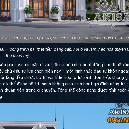
 đại – công trình hai mặt tiền đẳng cấp, nơi ở và làm việc hòa quyện t
thể hoàn mỹ
 vừa phục vụ nhu cầu ở, vừa tối ưu hóa cho hoạt động cho thuê văn p
u chủ đầu tư lựa chọn hiện nay – một hình thức đầu tư khôn ngoan kế
g đều được bố trí với tỉ lệ hợp lý, từ sảnh đón tiếp, không gian tiếp
được bố trí thành không gian sinh hoạt gia đình riêng tư, tách biệt
tiện trong di chuyển. Tổng thể công năng được tính toán kỹ lưỡng