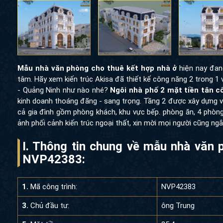
Mẫu nhà văn phòng cho thuê kết hợp nhà ở
hiện nay đang 
Hãy xem kiến trúc Akisa đã thiết kế công năng 2 trong 1 vô 
Quảng Ninh như nào nhé?
Ngôi nhà phố 2 mặt tiền tân cổ đi
doanh thoáng đãng - sang trọng. Tầng 2 được xây dựng với kh
gia đình gồm phòng khách, khu vực bếp. phòng ăn, 4 phòng ng
phối cảnh kiến trúc ngoại thất, xin mời mọi người cũng ngắm nh
I. Thông tin chung về mẫu nhà vă
tầng NVP42383:
1.
Mã công trình:
NVP42383
3.
Chủ đầu tư:
ông Trung