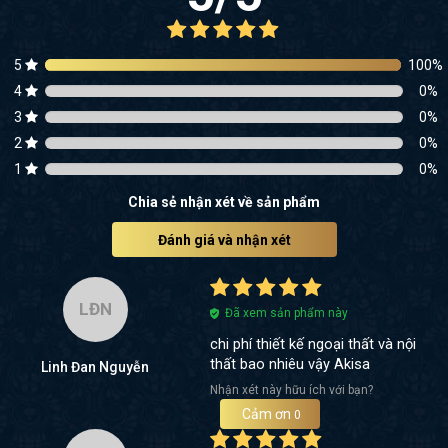
5
100
%
4
0
%
3
0
%
2
0
%
1
0
%
Chia sẻ nhận xét về sản phẩm
Đánh giá và nhận xét
LĐN
Đã xem sản phẩm này
chi phí thiết kế ngoại thất và nội
thất bao nhiêu vậy Akisa
Linh Đan Nguyễn
Nhận xét này hữu ích với bạn?
Cảm ơn
0