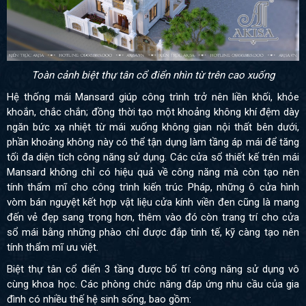
Toàn cảnh biệt thự tân cổ điển nhìn từ trên cao xuống
Hệ thống mái Mansard giúp công trình trở nên liền khối, khỏe
khoắn, chắc chắn; đồng thời tạo một khoảng không khí đệm dày
ngăn bức xạ nhiệt từ mái xuống không gian nội thất bên dưới,
phần khoảng không này có thể tận dụng làm tầng áp mái để tăng
tối đa diện tích công năng sử dụng. Các cửa sổ thiết kế trên mái
Mansard không chỉ có hiệu quả về công năng mà còn tạo nên
tính thẩm mĩ cho công trình kiến trúc Pháp, những ô cửa hình
vòm bán nguyệt kết hợp vật liệu cửa kính viền đen cũng là mang
đến vẻ đẹp sang trọng hơn, thêm vào đó còn trang trí cho cửa
sổ mái bằng những phào chỉ được đắp tinh tế, kỹ càng tạo nên
tính thẩm mĩ ưu việt.
Biệt thự tân cổ điển 3 tầng được bố trí công năng sử dụng vô
cùng khoa học. Các phòng chức năng đáp ứng nhu cầu của gia
đình có nhiều thế hệ sinh sống, bao gồm: