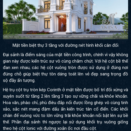
Mặt tiền biệt thự 3 tầng với đường nét hình khối cân đối
Đại sảnh là điểm sáng của mặt tiền công trình, chính vì vậy không
gian này được kiến trúc sư vô cùng chăm chút. Với hệ cột bề thế
đan xen nhau, các hệ cột vuông tròn được sử dụng ở đúng nơi
đúng chỗ giúp biệt thự tôn dáng toát lên vẻ đẹp sang trọng đồ
sộ đầy ấn tượng.
Hệ trụ cột trụ tròn kép Corinth ở mặt tiền được bố trí đối xứng và
xuyên suốt từ tầng 2 lên tầng 3 tạo sự vững chãi và khỏe khoắn.
Hoa văn, phào chỉ, phù điêu đắp nổi được lồng ghép vô cùng tinh
xảo, sắc nét mang đậm dấu ấn kiến trúc tân cổ điển. Các khối
chân đế vuông vức to lớn vững trãi khỏe khoắn nổi bật lên sự bề
thế. Phần đại sảnh thì ngược lại sử dụng khối trụ vuông giống
theo hệ cột Ionic với đường xoắn ốc nơi đầu cột.