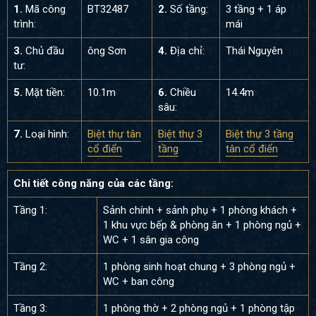
1.
Mã công
BT32487
2.
Số tầng:
3 tầng + 1 áp
trình:
mái
3.
Chủ đầu
ông Sơn
4.
Địa chỉ:
Thái Nguyên
tư:
5.
Mặt tiền:
10.1m
6.
Chiều
14.4m
sâu:
7.
Loại hình:
Biệt thự tân
Biệt thự 3
Biệt thự 3 tầng
cổ điển
tầng
tân cổ điển
Chi tiết công năng của các tầng:
Tầng 1:
Sảnh chính + sảnh phụ + 1 phòng khách +
1 khu vực bếp & phòng ăn + 1 phòng ngủ +
WC + 1 sân gia công
Tầng 2:
1 phòng sinh hoạt chung + 3 phòng ngủ +
WC + ban công
Tầng 3:
1 phòng thờ + 2 phòng ngủ + 1 phòng tập