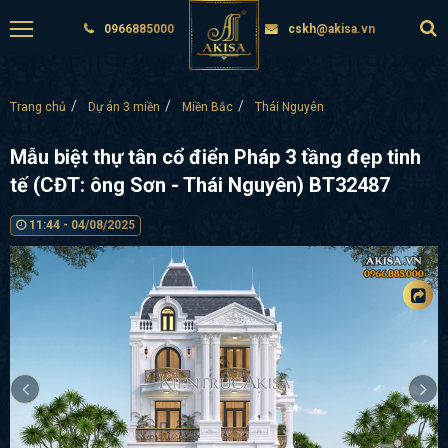
0966885000
cskh@akisa.vn
Trang chủ
Dự án 3 miền
Miền Bắc
Thái Nguyên
Mẫu biệt thự tân cổ điển Pháp 3 tầng đẹp tinh
tế (CĐT: ông Sơn - Thái Nguyên) BT32487
11:44 - 04/08/2025