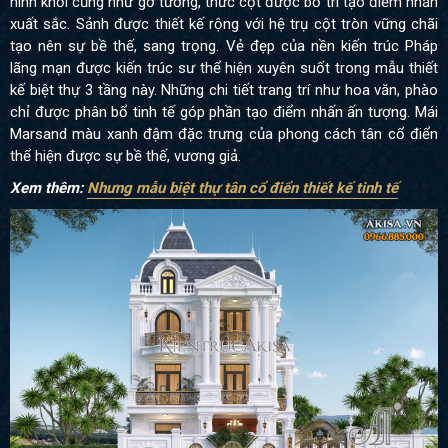
hình khối cũng như gờ tường, thức cột được bố trí tạo điểm nhấn
xuất sắc. Sảnh được thiết kế rộng với hệ trụ cột tròn vững chãi
tạo nên sự bề thế, sang trọng. Vẻ đẹp của nền kiến trúc Pháp
lãng mạn được kiến trúc sư thể hiện xuyên suốt trong mẫu thiết
kế biệt thự 3 tầng này. Những chi tiết trang trí như hoa văn, phào
chỉ được phân bổ tinh tế góp phần tạo điểm nhấn ấn tượng. Mái
Marsand màu xanh đậm đặc trưng của phong cách tân cổ điển
thể hiện được sự bề thế, vương giả.
Xem thêm:
Nhưng mẫu biệt thự tân cổ điển thiết kế tinh tế