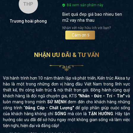
THP
Đã xem sản phẩm này
Biet quá đep giá bao nhieu tien
m2 vay nha thau
Trương hoài phong
Nhận xét này hữu ích với bạn?
Cảm ơn
5
NHẬN ƯU ĐÃI & TƯ VẤN
Với hành trình hơn 10 năm thành lập và phát triển, Kiến trúc Akisa tự
hào là một trong những đơn vị hàng đầu Việt Nam trong lĩnh vực
thiết kế, thi công kiến trúc & nội thất trọn gói. Đồng hành cùng quý
khách hàng là đội ngũ chuyên gia, KTS
"Nhân - Đức - Trí - Tín"
và
luôn mang trong mình
SỨ MỆNH
đem đến cho khách hàng những
công trình "
Đẳng Cấp - Chất Lượng"
để góp phần giúp cuộc sống
của khách hàng không chỉ
SỐNG
mà còn là
TẬN HƯỞNG
. Hãy tận
hưởng các ưu đãi để sở hữu ngay một không gian sống và làm việc
tiện nghi, hiện đại và đẳng cấp!