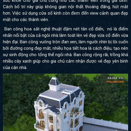
sức khỏe cho gia chủ cũng như các thành viên trong gia đình.
Cách bố trí này giúp không gian nội thất thoáng đãng, hút mắt
hơn. Việc sử dụng cửa sổ kính còn đem đến view cảnh quan đẹp
mắt cho các thành viên.
Ban công hoa sắt nghệ thuật đậm nét tân cổ điển, nó là điểm
nhấn nổi bật của cả ngôi nhà làm toát lên vẻ đẹp vừa cổ điển vừa
hiện đại.
Ban công vuông tròn đan xen, làm người nhìn bị lôi cuốn
bởi đường cong đẹp mắt, nhiều họa tiết hoa lá cách điệu, tạo nên
sự sinh động cho tổng thể ngôi nhà.
Ban công rộng rãi, trồng khá
nhiều cây xanh giúp cho gia chủ cảm nhận được vẻ đẹp yên bình
của căn nhà.