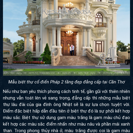
Mẫu biệt thự cổ điển Pháp 2 tầng đẹp đẳng cấp tại Cần Thơ
Nếu như bạn yêu thích phong cách tinh tế, gần gũi với thiên nhiên
nhưng vẫn toát lên vẻ sang trọng, đẳng cấp thì những mẫu biệt
thự lâu đài của gia đình ông Nhật sẽ là sự lựa chọn tuyệt vời.
Điểm đặc biệt hấp dẫn đầu tiên ở biệt thự đó là sự phối kết hợp
màu sắc. Biệt thự sử dụng gam màu trắng là gam màu chủ đạo
kết hợp các màu sắc điểm nhấn như màu nâu và phần mái xanh
than. Trong phong thủy nhà ở, màu trắng được coi là gam màu