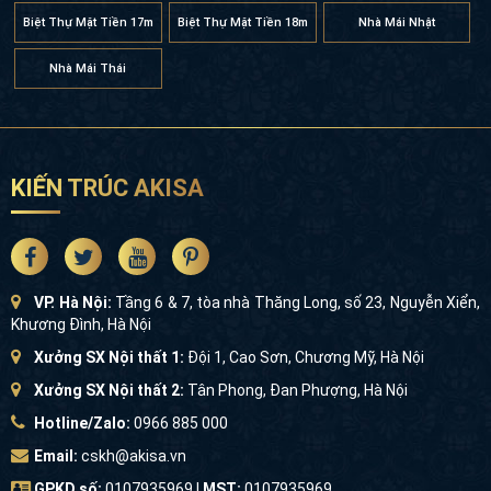
Biệt Thự Mặt Tiền 17m
Biệt Thự Mặt Tiền 18m
Nhà Mái Nhật
Nhà Mái Thái
KIẾN TRÚC AKISA
VP. Hà Nội:
Tầng 6 & 7, tòa nhà Thăng Long, số 23, Nguyễn Xiển,
Khương Đình, Hà Nội
Xưởng SX Nội thất 1:
Đội 1, Cao Sơn, Chương Mỹ, Hà Nội
Xưởng SX Nội thất 2:
Tân Phong, Đan Phượng, Hà Nội
Hotline/Zalo:
0966 885 000
Email:
cskh@akisa.vn
GPKD số:
0107935969 |
MST:
0107935969