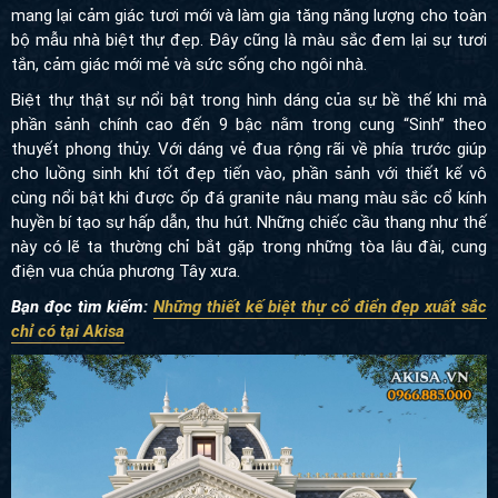
mang lại cảm giác tươi mới và làm gia tăng năng lượng cho toàn
bộ mẫu nhà biệt thự đẹp. Đây cũng là màu sắc đem lại sự tươi
tắn, cảm giác mới mẻ và sức sống cho ngôi nhà.
Biệt thự thật sự nổi bật trong hình dáng của sự bề thế khi mà
phần sảnh chính cao đến 9 bậc nằm trong cung “Sinh” theo
thuyết phong thủy. Với dáng vẻ đua rộng rãi về phía trước giúp
cho luồng sinh khí tốt đẹp tiến vào, phần sảnh với thiết kế vô
cùng nổi bật khi được ốp đá granite nâu mang màu sắc cổ kính
huyền bí tạo sự hấp dẫn, thu hút. Những chiếc cầu thang như thế
này có lẽ ta thường chỉ bắt gặp trong những tòa lâu đài, cung
điện vua chúa phương Tây xưa.
Bạn đọc tìm kiếm:
Những thiết kế biệt thự cổ điển đẹp xuất sắc
chỉ có tại Akisa