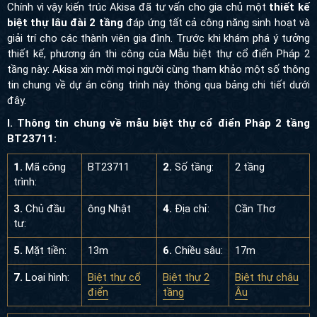
Chính vì vậy kiến trúc Akisa đã tư vấn cho gia chủ một
thiết kế
biệt thự lâu đài 2 tầng
đáp ứng tất cả công năng sinh hoạt và
giải trí cho các thành viên gia đình. Trước khi khám phá ý tưởng
thiết kế, phương án thi công của Mẫu biệt thự cổ điển Pháp 2
tầng này: Akisa xin mời mọi người cùng tham khảo một số thông
tin chung về dự án công trình này thông qua bảng chi tiết dưới
đây.
I. Thông tin chung về mẫu biệt thự cổ điển Pháp 2 tầng
BT23711:
1.
Mã công
BT23711
2.
Số tầng:
2 tầng
trình:
3.
Chủ đầu
ông Nhật
4.
Địa chỉ:
Cần Thơ
tư:
5.
Mặt tiền:
13m
6.
Chiều sâu:
17m
7.
Loại hình:
Biệt thự cổ
Biệt thự 2
Biệt thự châu
điển
tầng
Âu