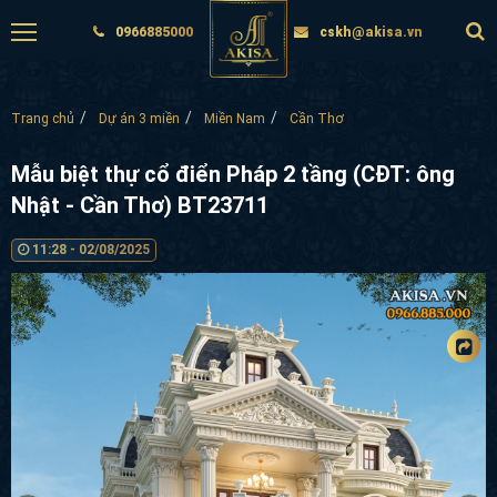
0966885000
cskh@akisa.vn
Trang chủ
Dự án 3 miền
Miền Nam
Cần Thơ
Mẫu biệt thự cổ điển Pháp 2 tầng (CĐT: ông
Nhật - Cần Thơ) BT23711
11:28 - 02/08/2025