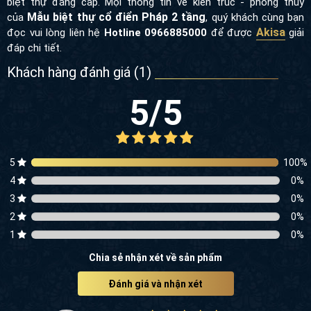
biệt thự đẳng cấp.
Mọi thông tin về kiến trúc - phong thủy
Mẫu biệt thự cổ điển Pháp 2 tầng
của
, quý khách cùng bạn
Akisa
đọc vui lòng liên hệ
Hotline 0966885000
để được
giải
đáp chi tiết.
Khách hàng đánh giá (
1
)
5
/5
5
100
%
4
0
%
3
0
%
2
0
%
1
0
%
Chia sẻ nhận xét về sản phẩm
Đánh giá và nhận xét