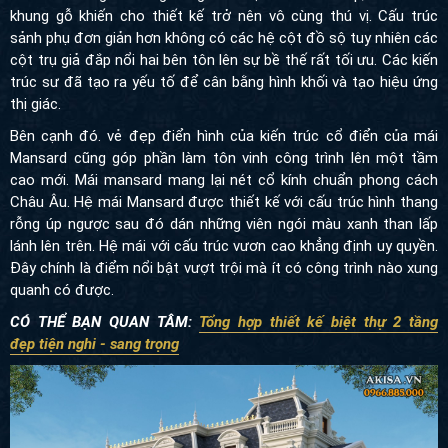
khung gỗ khiến cho thiết kế trở nên vô cùng thú vị. Cấu trúc
sảnh phụ đơn giản hơn không có các hệ cột đồ sộ tuy nhiên các
cột trụ giả đắp nổi hai bên tôn lên sự bề thế rất tối ưu. Các kiến
trúc sư đã tạo ra yếu tố để cân bằng hình khối và tạo hiệu ứng
thị giác.
Bên cạnh đó. vẻ đẹp điển hình của kiến trúc cổ điển của mái
Mansard cũng góp phần làm tôn vinh công trình lên một tầm
cao mới. Mái mansard mang lại nét cổ kính chuẩn phong cách
Châu Âu. Hệ mái Mansard được thiết kế với cấu trúc hình thang
rỗng úp ngược sau đó dán những viên ngói màu xanh than lấp
lánh lên trên. Hệ mái với cấu trúc vươn cao khẳng định uy quyền.
Đây chính là điểm nổi bật vượt trội mà ít có công trình nào xung
quanh có được.
CÓ THỂ BẠN QUAN TÂM:
Tổng hợp thiết kế biệt thự 2 tầng
đẹp tiện nghi - sang trọng