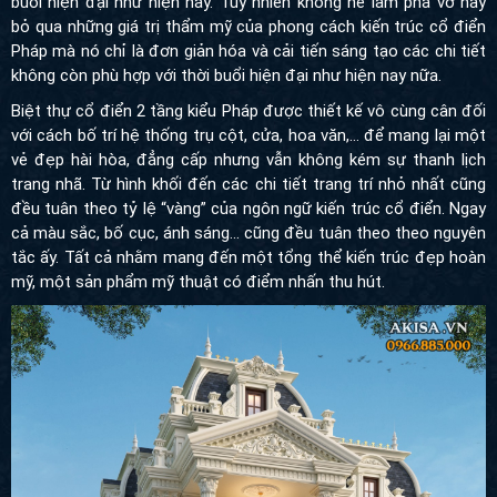
buổi hiện đại như hiện nay. Tuy nhiên không hề làm phá vỡ hay
bỏ qua những giá trị thẩm mỹ của phong cách kiến trúc cổ điển
Pháp mà nó chỉ là đơn giản hóa và cải tiến sáng tạo các chi tiết
không còn phù hợp với thời buổi hiện đại như hiện nay nữa.
Biệt thự cổ điển 2 tầng kiểu Pháp được thiết kế vô cùng cân đối
với cách bố trí hệ thống trụ cột, cửa, hoa văn,… để mang lại một
vẻ đẹp hài hòa, đẳng cấp nhưng vẫn không kém sự thanh lịch
trang nhã. Từ hình khối đến các chi tiết trang trí nhỏ nhất cũng
đều tuân theo tỷ lệ “vàng” của ngôn ngữ kiến trúc cổ điển. Ngay
cả màu sắc, bố cục, ánh sáng… cũng đều tuân theo theo nguyên
tắc ấy. Tất cả nhằm mang đến một tổng thể kiến trúc đẹp hoàn
mỹ, một sản phẩm mỹ thuật có điểm nhấn thu hút.