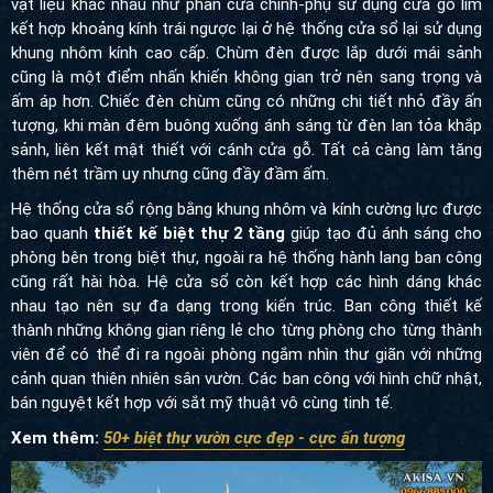
vật liệu khác nhau như phần cửa chính-phụ sử dụng cửa gỗ lim
kết hợp khoảng kính trái ngược lại ở hệ thống cửa sổ lại sử dụng
khung nhôm kính cao cấp. Chùm đèn được lắp dưới mái sảnh
cũng là một điểm nhấn khiến không gian trở nên sang trọng và
ấm áp hơn. Chiếc đèn chùm cũng có những chi tiết nhỏ đầy ấn
tượng, khi màn đêm buông xuống ánh sáng từ đèn lan tỏa khắp
sảnh, liên kết mật thiết với cánh cửa gỗ. Tất cả càng làm tăng
thêm nét trầm uy nhưng cũng đầy đầm ấm.
Hệ thống cửa sổ rộng bằng khung nhôm và kính cường lực được
bao quanh
thiết kế biệt thự 2 tầng
giúp tạo đủ ánh sáng cho
phòng bên trong biệt thự, ngoài ra hệ thống hành lang ban công
cũng rất hài hòa. Hệ cửa sổ còn kết hợp các hình dáng khác
nhau tạo nên sự đa dạng trong kiến trúc. Ban công thiết kế
thành những không gian riêng lẻ cho từng phòng cho từng thành
viên để có thể đi ra ngoài phòng ngắm nhìn thư giãn với những
cảnh quan thiên nhiên sân vườn. Các ban công với hình chữ nhật,
bán nguyệt kết hợp với sắt mỹ thuật vô cùng tinh tế.
Xem thêm:
50+ biệt thự vườn cực đẹp - cực ấn tượng