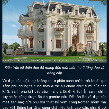
Kiến trúc cổ điển đẹp đã mang đến một biệt thự 2 tầng đẹp và
đẳng cấp
Vẻ đẹp của biệt thự không chỉ ở phần sảnh chính mà khi đi qua
sảnh phụ chúng ta cũng thấy được sự chăm chút tỉ mỉ của các
KTS. Sảnh phụ kết cấu cầu thang 2 lối đi khác hẳn sảnh chính
tuy nhiên cũng được ốp đá granite nâu. Để tôn lên vẻ đẹp của
mặt tiền này, cửa phụ với thiết kế vòm cong Roman mềm mại
cao vút thông hai tầng cùng chất liệu kính cao cấp, chia ô bởi