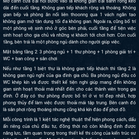
Mở cánh cửa đại hội bước vào là không gian đại sảnh rộng kéo
dài đến cuối tầng. Không gian tiếp khách rộng và thoáng. Không
gian bếp và phòng ăn nối liên thoonng qua 1 vách ngăn tạo
không gian mở tận dụng tối đa không gian. Ngoài ra, cũng bố trí
một phòng vệ sinh nhỏ ở góc bên phải, cuối tầng để tiện việc
sinh hoạt cho gia chủ và những vị khách tới chơi hơn. Còn cuối
tầng, bên trái là một phòng ngủ dành cho người giúp việc.
Mặt bằng tầng 2: 3 phòng ngủ + 1 thư phòng + 1 phòng giải trí +
WC + ban công + sân chơi
Nếu như tầng 1 biệt thự là không gian tiếp khách thì tầng 2 là
không gian ngủ nghỉ của gia đình gia chủ. Ba phòng ngủ đều có
WC khép kín và được thiết kế tiện nghi giúp mang đến không
gian sinh hoạt thoải mái nhất đến cho các thành viên trong gia
đình. Ở đây có thư phòng được bố trí ở vị trí đẹp nhất, hợp
phong thủy để làm việc được thoải mái tập trung. Bên cạnh đó
là sân phơi rộng thoáng nhưng cũng khá kín đáo để phơi đồ.
Mỗi công trình là 1 kiệt tác nghệ thuật thể hiện phong cách, dấu
ấn riêng của chủ đầu tư, đồng thời nó còn khẳng định được
năng lực, tầm quan trọng trong thiết kế thi công của kiến trúc sư