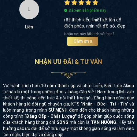
L
Đã xem sản phẩm này
rất thích kiểu thiết kế tân cổ
điển pháp. nhìn rất đồ sộ. đẹp
Liên
Nhận xét này hữu ích với bạn?
Cảm ơn
0
NHẬN ƯU ĐÃI & TƯ VẤN
Với hành trình hơn 10 năm thành lập và phát triển, Kiến trúc Akisa
tự hào là một trong những đơn vị hàng đầu Việt Nam trong lĩnh vực
thiết kế, thi công kiến trúc & nội thất trọn gói. Đồng hành cùng quý
khách hàng là đội ngũ chuyên gia, KTS
"Nhân - Đức - Trí - Tín"
và
luôn mang trong mình
SỨ MỆNH
đem đến cho khách hàng những
công trình "
Đẳng Cấp - Chất Lượng"
để góp phần giúp cuộc sống
của khách hàng không chỉ
SỐNG
mà còn là
TẬN HƯỞNG
. Hãy tận
hưởng các ưu đãi để sở hữu ngay một không gian sống và làm việc
tiện nghi, hiện đại và đẳng cấp!