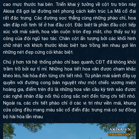
cao mực thước hai bên. Triển khai ý tưởng về cột trụ tròn này
Akisa đã gợi lại đường nét phong cách kiến trúc La Mã cổ đại
rất đặc trưng. Các đường sọc thẳng cùng những phào chỉ, hoa
văn đắp nổi tinh tế ở hai đầu cột. Đặc biệt là phần đầu cột tiếp
xúc với mái sảnh, hoa văn cuộn tròn đẹp mắt, cho thấy sự kỳ
công của đội ngũ tạo tác. Chân cột ấn tượng bởi các khối hình
chữ nhật với khích thước khác biệt tạo trồng lên nhau gợi lên
những nét đẹp cứng cỏi khác biệt.
Chú ý hơn tới hệ thống phào chỉ bao quanh, CĐT đã không khỏi
trầm trồ bởi sự tỉ mỉ. Những họa tiết hoa văn được chạm khắc
khéo léo, hài hòa đến từng chi tiết nhỏ. Từ phần mái sảnh đầy uy
quyền với đường cong bán nguyệt như một chiếc vương miện
hoàng gia, điểm trên đó là những hoa văn cầu kỳ tinh xảo được
các nghệ nhân đắp nổi thủ công sắc nét đến từng chi tiết nhỏ.
Ngoài ra, các chi tiết phào chỉ ở các vị trí như viền mái, khung
cửa cũng đều mang màu sắc cổ điển đặc trưng mà có sự đồng
bộ hài hòa lẫn nhau.