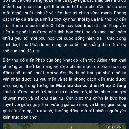
Sở hữu vẻ đẹp tráng lệ, bề thế và nguy nga, các mẫu biệt thự cổ
điển Pháp chưa bao giờ thôi cuốn hút các chủ đầu tư có con
mắt nghệ thuật tinh tế và tiềm lực tài chính vững mạnh. Phong
cách này đã trải qua nhiều thời kỳ như: thời kỳ La Mã, thời kỳ kiến
trúc Roma từ cuối thế kỉ XIII đến nay, kiến trúc biệt thự Pháp vẫn
tiếp tục phát huy được các tinh hoa chắt lọc và sáng tạo thêm
nhiều yếu tố mới phù hợp với cuộc sống hiện đại. Các công
trình biệt thự Pháp luôn mang lại sự bề thế khẳng định được vị
thế của chủ đầu tư.
Biệt thự cổ điển Pháp của ông Nhật do kiến trúc Akisa triển khai
phương án thiết kế mang vẻ đẹp chuẩn mực, có phần hoa mỹ
đậm chất nghệ thuật. Với vẻ đẹp ấy dù có trải qua nhiều thế kỷ
vẫn nhận được sự yêu mến và sẽ là phong cách kiến trúc được
ưa chuộng trong tương lai.
Mẫu lâu đài cổ điển Pháp 2 tầng
thu hút được sự chú ý, ánh nhìn ngưỡng mộ, khâm phục của giới
chuyên môn và cả chủ đầu tư. Căn biệt thự chính là bức họa
tuyệt vời giữa ngoại thất vương giả cao sang và không gian sống
gần gũi, ấm áp, tươi xanh, thoáng đãng mà rất nhiều người yêu
kiến trúc đón chờ.