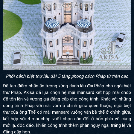
Phối cảnh biệt thự lâu đài 5 tầng phong cách Pháp từ trên cao
Để tạo điểm nhấn ấn tượng xứng danh lâu đài Pháp cho ngôi biệt
thự Pháp, Akisa đã lựa chọn hệ mái mansard kết hợp mái chóp
để tôn lên vẻ vương giả đẳng cấp cho công trình. Khác với những
công trình Pháp với mái vòm ở chính giữa quen thuộc, ngôi biệt
thự của ông Thế có mái mansard vuông vắn bề thế ở chính giữa,
kết hợp với 4 mái chóp vuốt nhọn cân đối ở bốn phía vô cùng
mới lạ, độc đáo, khiến công trình thêm phần nguy nga, tráng lệ và
đẳng cấp hơn.