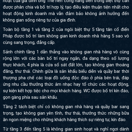
hoạt của gia đình ông Thế nên công năng bên trong biệt thự cần
được phân chia và bố trí hợp lý, tạo điều kiện thuận tiện nhất cho
hoạt động kinh doanh mà vẫn đảm bảo không ảnh hưởng đến
không gian sống riêng tư của gia đình.
Toàn bộ tầng 1 và tầng 2 của ngôi biệt thự 5 tầng tân cổ điển
Pháp được bố trí làm không gian kinh doanh nhà hàng 5 sao vô
cùng sang trọng, đẳng cấp.
Sảnh chính tầng 1 dẫn thẳng vào không gian nhà hàng vô cùng
rộng lớn với các bàn bố trí ngay ngắn, đa dạng theo số lượng
thực khách, 4 phía là cửa sổ sát đất lớn, tạo không gian thoáng
đãng, thư thái. Chính giữa là sân khấu biểu diễn và quầy bar thời
thượng pha chế các loại đồ uống độc đáo ở phía bên trái, đáp
ứng nhu cầu thưởng thức âm nhạc hay tổ chức các hoạt động,
sự kiện kết hợp tiệc cho mọi khách hàng. WC được bố trí kín đáo,
gọn gàng phía sau sân khấu.
Tầng 2 tách biệt chỉ có không gian nhà hàng và quầy bar sang
trọng, tạo không gian yên tĩnh, thư thái, thưởng thức những bữa
ăn ngon miệng cho những khách hàng thích sự riêng tư, kín đáo.
Từ tầng 3 đến tầng 5 là không gian sinh hoạt và nghỉ ngơi dành