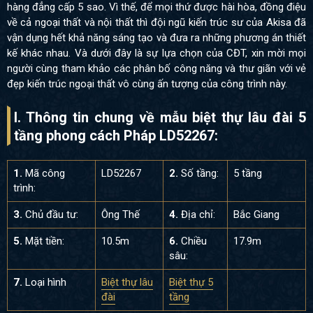
hàng đẳng cấp 5 sao. Vì thế, để mọi thứ được hài hòa, đồng điệu
về cả ngoại thất và nội thất thì đội ngũ kiến trúc sư của Akisa đã
vận dụng hết khả năng sáng tạo và đưa ra những phương án thiết
kế khác nhau. Và dưới đây là sự lựa chọn của CĐT, xin mời mọi
người cùng tham khảo các phân bố công năng và thư giãn với vẻ
đẹp kiến trúc ngoại thất vô cùng ấn tượng của công trình này.
I. Thông tin chung về mẫu biệt thự lâu đài 5
tầng phong cách Pháp LD52267:
1.
Mã công
LD52267
2.
Số tầng:
5 tầng
trình:
3.
Chủ đầu tư:
Ông Thế
4.
Địa chỉ:
Bắc Giang
5.
Mặt tiền:
10.5m
6.
Chiều
17.9m
sâu:
7.
Loại hình
Biệt thự lâu
Biệt thự 5
đài
tầng