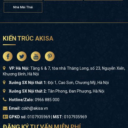
Nhà Mái Thái
KIẾN TRÚC AKISA
VP. Hà Nội:
Tầng 6 & 7, tòa nhà Thăng Long, số 23, Nguyễn Xiển,
Khương Đình, Hà Nội
Xưởng SX Nội thất 1:
Đội 1, Cao Sơn, Chương Mỹ, Hà Nội
Xưởng SX Nội thất 2:
Tân Phong, Đan Phượng, Hà Nội
Hotline/Zalo:
0966 885 000
Email:
cskh@akisa.vn
GPKD số:
0107935969 |
MST:
0107935969
ĐĂNG KÝ TƯ VẤN MIỄN PHÍ