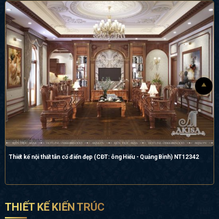
Thiết kế nội thất tân cổ điển đẹp (CĐT: ông Hiếu - Quảng Bình) NT12342
THIẾT KẾ KIẾN TRÚC