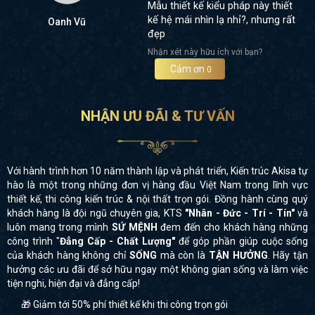
Mẫu thiết kế kiểu pháp này thiết
kế hệ mái nhìn lạ nhỉ?, nhưng rất
Oanh Vũ
đẹp
Nhận xét này hữu ích với bạn?
Cảm ơn
0
NHẬN ƯU ĐÃI & TƯ VẤN
Với hành trình hơn 10 năm thành lập và phát triển, Kiến trúc Akisa tự
hào là một trong những đơn vị hàng đầu Việt Nam trong lĩnh vực
thiết kế, thi công kiến trúc & nội thất trọn gói. Đồng hành cùng quý
khách hàng là đội ngũ chuyên gia, KTS
"Nhân - Đức - Trí - Tín"
và
luôn mang trong mình
SỨ MỆNH
đem đến cho khách hàng những
công trình "
Đẳng Cấp - Chất Lượng"
để góp phần giúp cuộc sống
của khách hàng không chỉ
SỐNG
mà còn là
TẬN HƯỞNG
. Hãy tận
hưởng các ưu đãi để sở hữu ngay một không gian sống và làm việc
tiện nghi, hiện đại và đẳng cấp!
🎁 Giảm tới 50% phí thiết kế khi thi công trọn gói