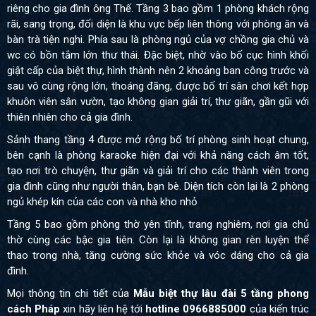
riêng cho gia đình ông Thế. Tầng 3 bao gồm 1 phòng khách rộng
rãi, sang trọng, đối diện là khu vực bếp liên thông với phòng ăn và
bàn trà tiện nghi. Phía sau là phòng ngủ của vợ chồng gia chủ và
wc có bồn tắm lớn thư thái. Đặc biệt, nhờ vào bố cục hình khối
giật cấp của biệt thự, hình thành nên 2 khoảng ban công trước và
sau vô cùng rộng lớn, thoáng đãng, được bố trí sân chơi kết hợp
khuôn viên sân vườn, tạo không gian giải trí, thư giãn, gần gũi với
thiên nhiên cho cả gia đình.
Sảnh thang tầng 4 được mở rộng bố trí phòng sinh hoạt chung,
bên cạnh là phòng karaoke hiện đại với khả năng cách âm tốt,
tạo nơi trò chuyện, thư giãn và giải trí cho các thành viên trong
gia đình cũng như người thân, bạn bè. Diện tích còn lại là 2 phòng
ngủ khép kín của các con và nhà kho nhỏ
Tầng 5 bao gồm phòng thờ yên tĩnh, trang nghiêm, nơi gia chủ
thờ cùng các bậc gia tiên. Còn lại là không gian rèn luyện thể
thao trong nhà, tăng cường sức khỏe và vóc dáng cho cả gia
đình.
Mọi thông tin chi tiết của
Mẫu biệt thự lâu đài 5 tầng phong
cách Pháp
xin hãy liên hệ tới
hotline 0966885000
của kiến trúc