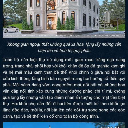
Không gian ngoại thất không quá xa hoa, lộng lẫy những vẫn
hiện lên vẻ tinh tế, quý phái.
Toàn bộ căn biệt thự sử dụng một gam màu trắng ngà sang
trọng, trang nhã, phối hợp với khối chân đế ốp đá granite xám ghi
và hệ mái màu xanh than bề thế. Khối chính ở giữa nổi bật với
cửa kính thông tầng hình bán nguyệt mang hơi hướng cổ điển quý
phái. Mái sảnh dạng vòm cong mềm mại, nổi bật với những hoa
văn đắp nổi tinh xảo cùng những đường phào chỉ tỉ mỉ, không
quá lộng lẫy nhưng vẫn tạo điểm nhấn ấn tượng cho mặt tiền biệt
thự. Hai khối phụ cân đối ở hai bên được thiết kế theo khối lục
lăng độc đáo, mới lạ, nổi bật lên các cột trụ song song các góc
cạnh, tạo vẻ bề thế, kiên cố cho toàn bộ công trình.