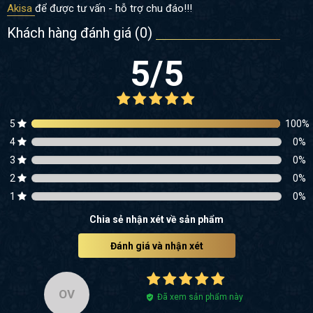
Akisa
để được tư vấn - hỗ trợ chu đáo!!!
Khách hàng đánh giá (
0
)
5
/5
5
100
%
4
0
%
3
0
%
2
0
%
1
0
%
Chia sẻ nhận xét về sản phẩm
Đánh giá và nhận xét
OV
Đã xem sản phẩm này