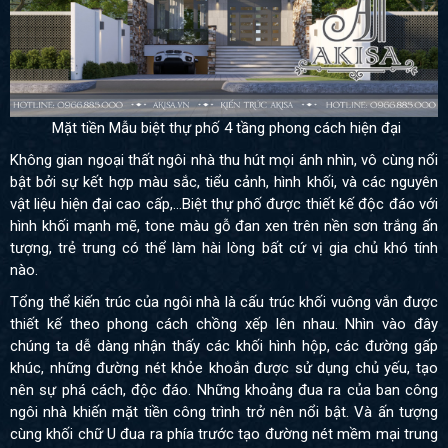
Mặt tiền Mẫu biệt thự phố 4 tầng phong cách hiện đại
Không gian ngoại thất ngôi nhà thu hút mọi ánh nhìn, vô cùng nổi
bật bởi sự kết hợp màu sắc, tiểu cảnh, hình khối, và các nguyên
vật liệu hiện đại cao cấp,…Biệt thự phố được thiết kế độc đáo với
hình khối mạnh mẽ, tone màu gỗ đan xen trên nền sơn trắng ấn
tượng, trẻ trung có thể làm hài lòng bất cứ vị gia chủ khó tính
nào.
Tổng thể kiến trúc của ngôi nhà là cấu trúc khối vuông vắn được
thiết kế theo phong cách chồng xếp lên nhau. Nhìn vào đây
chúng ta dễ dàng nhận thấy các khối hình hộp, các đường gấp
khúc, những đường nét khỏe khoắn được sử dụng chủ yếu, tạo
nên sự phá cách, độc đáo. Những khoảng đua ra của ban công
ngôi nhà khiến mặt tiền công trình trở nên nổi bật. Và ấn tượng
cùng khối chữ U đua ra phía trước tạo đường nét mềm mại trung