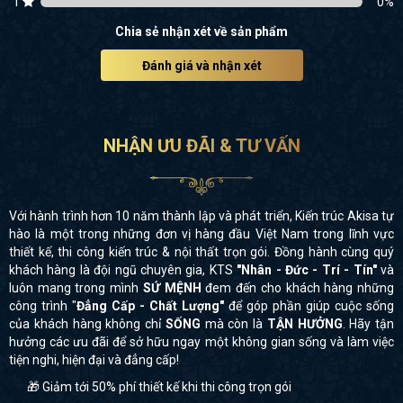
1
0
%
Chia sẻ nhận xét về sản phẩm
Đánh giá và nhận xét
NHẬN ƯU ĐÃI & TƯ VẤN
Với hành trình hơn 10 năm thành lập và phát triển, Kiến trúc Akisa tự
hào là một trong những đơn vị hàng đầu Việt Nam trong lĩnh vực
thiết kế, thi công kiến trúc & nội thất trọn gói. Đồng hành cùng quý
khách hàng là đội ngũ chuyên gia, KTS
"Nhân - Đức - Trí - Tín"
và
luôn mang trong mình
SỨ MỆNH
đem đến cho khách hàng những
công trình "
Đẳng Cấp - Chất Lượng"
để góp phần giúp cuộc sống
của khách hàng không chỉ
SỐNG
mà còn là
TẬN HƯỞNG
. Hãy tận
hưởng các ưu đãi để sở hữu ngay một không gian sống và làm việc
tiện nghi, hiện đại và đẳng cấp!
🎁 Giảm tới 50% phí thiết kế khi thi công trọn gói