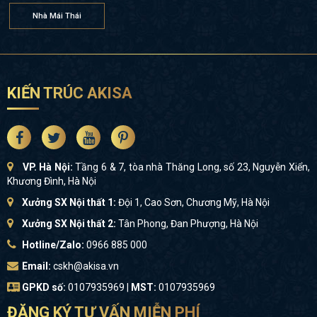
Nhà Mái Thái
KIẾN TRÚC AKISA
VP. Hà Nội:
Tầng 6 & 7, tòa nhà Thăng Long, số 23, Nguyễn Xiển,
Khương Đình, Hà Nội
Xưởng SX Nội thất 1:
Đội 1, Cao Sơn, Chương Mỹ, Hà Nội
Xưởng SX Nội thất 2:
Tân Phong, Đan Phượng, Hà Nội
Hotline/Zalo:
0966 885 000
Email:
cskh@akisa.vn
GPKD số:
0107935969 |
MST:
0107935969
ĐĂNG KÝ TƯ VẤN MIỄN PHÍ