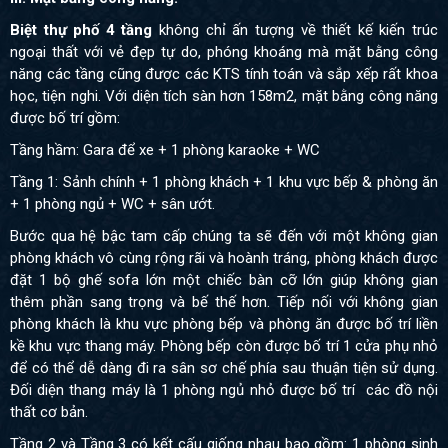
Biệt thự phố 4 tầng
không chỉ ấn tượng về thiết kế kiến trúc
ngoại thất với vẻ đẹp tự do, phóng khoáng mà mặt bằng công
năng các tầng cũng được các KTS tính toán và sắp xếp rất khoa
học, tiện nghi. Với diện tích sàn hơn 158m2, mặt bằng công năng
được bố trí gồm:
Tầng hầm: Gara để xe + 1 phòng karaoke + WC
Tầng 1: Sảnh chính + 1 phòng khách + 1 khu vực bếp & phòng ăn
+ 1 phòng ngủ + WC + sân ướt.
Bước qua hệ bậc tam cấp chúng ta sẽ đến với một không gian
phòng khách vô cùng rộng rãi và hoành tráng, phòng khách được
đặt 1 bộ ghế sofa lớn một chiếc bàn cỡ lớn giúp không gian
thêm phần sang trọng và bế thế hơn. Tiếp nối với không gian
phòng khách là khu vực phòng bếp và phòng ăn được bố trí liền
kề khu vực thang máy. Phòng bếp còn được bố trí 1 cửa phụ nhỏ
để có thể dễ dàng đi ra sân sơ chế phía sau thuận tiện sử dụng.
Đối diện thang máy là 1 phòng ngủ nhỏ được bố trí các đồ nội
thất cơ bản.
Tầng 2 và Tầng 3 có kết cấu giống nhau bao gồm: 1 phòng sinh