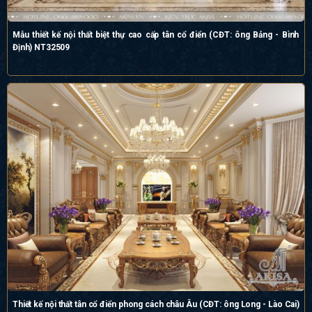
Mẫu thiết kế nội thất biệt thự cao cấp tân cổ điển (CĐT: ông Bảng - Bình
Định) NT32509
Thiết kế nội thất tân cổ điển phong cách châu Âu (CĐT: ông Long - Lào Cai)