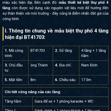
màu sắc hiện đại. Bên cạnh đó:
mẫu thiết kế biệt thự phố 4
tầng
còn được sử dụng các nguyên vật liệu mới để hướng đến
sự thân thiện với môi trường - đây cũng là điểm nhấn đắt giá của
công trình.
I. Thông tin chung về mẫu biệt thự phố 4 tầng
hiện đại BT41703:
1.
Mã công
BT41703
2.
Số tầng:
4 tầng + 1 tầng
trình:
hầm
3.
Chủ đầu
ông Thành
4.
Địa chỉ:
Nam Định
tư:
5.
Mặt tiền:
8m
6.
Chiều sâu:
17.5m
Chi tiết công năng của các tầng:
Tầng hầm:
Gara để xe + 1 phòng karaoke + WC
Tầng 1:
Sảnh chính + 1 phòng khách + 1 khu vực