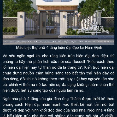
Mẫu biệt thự phố 4 tầng hiện đại đẹp tại Nam Định
Và nếu ngần ngại khi cho rằng kiến trúc hiện đại đơn điệu, thì
chúng ta hãy thử phân tích câu nói của Russell: “Kiểu cách theo
lối hiện đại hiện nay tự thân nó đã là trang trí”. Kiến trúc hiện đại
chứa đựng nguồn cảm hứng sáng tạo bất tận thể hiện đầy cá
tính riêng, đôi khi nó không theo một quy luật hay nguyên tắc nào
cả, chính vì thế mà nó tạo nên sự đa dạng không nhàm chán thể
hiện được hết sự sáng tạo của người làm ra nó.
Ngôi nhà phố 4 tầng của gia đình ông Thành được thiết kế theo
phong cách Hiện đại, nhấn mạnh vào thiết kế mặt tiền nổi bật
được vẻ đẹp với hình khối độc đáo của ngôi nhà. Ngôi nhà 4 tầng
là kiểu kiến trúc nhà ống với những đặc trưng nổi bật về chiều