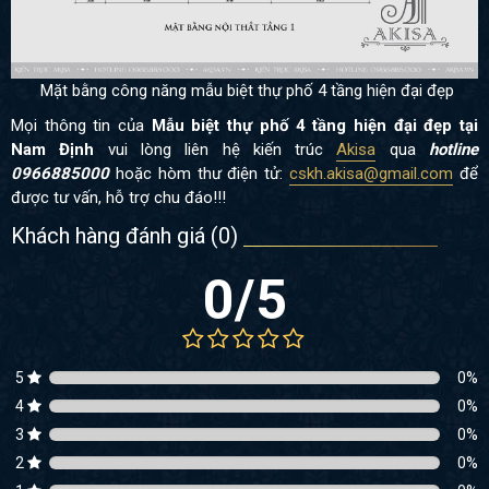
Mặt bằng công năng mẫu biệt thự phố 4 tầng hiện đại đẹp
Mọi thông tin của
Mẫu biệt thự phố 4 tầng hiện đại đẹp tại
Nam Định
vui lòng liên hệ kiến trúc
Akisa
qua
hotline
0966885000
hoặc hòm thư điện tử:
cskh.akisa@gmail.com
để
được tư vấn, hỗ trợ chu đáo!!!
Khách hàng đánh giá (
0
)
0
/5
5
0
%
4
0
%
3
0
%
2
0
%