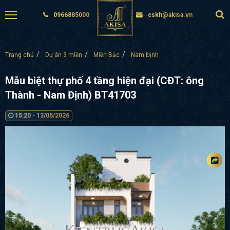
0966885000
cskh@akisa.vn
Trang chủ
Dự án 3 miền
Miền Bắc
Nam Định
Mẫu biệt thự phố 4 tầng hiện đại (CĐT: ông
Thành - Nam Định) BT41703
15:20 - 13/05/2026