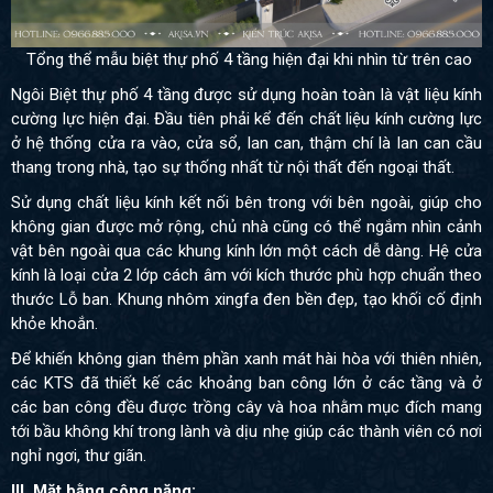
Tổng thể mẫu biệt thự phố 4 tầng hiện đại khi nhìn từ trên cao
Ngôi Biệt thự phố 4 tầng được sử dụng hoàn toàn là vật liệu kính
cường lực hiện đại. Đầu tiên phải kể đến chất liệu kính cường lực
ở hệ thống cửa ra vào, cửa sổ, lan can, thậm chí là lan can cầu
thang trong nhà, tạo sự thống nhất từ nội thất đến ngoại thất.
Sử dụng chất liệu kính kết nối bên trong với bên ngoài, giúp cho
không gian được mở rộng, chủ nhà cũng có thể ngắm nhìn cảnh
vật bên ngoài qua các khung kính lớn một cách dễ dàng. Hệ cửa
kính là loại cửa 2 lớp cách âm với kích thước phù hợp chuẩn theo
thước Lỗ ban. Khung nhôm xingfa đen bền đẹp, tạo khối cố định
khỏe khoắn.
Để khiến không gian thêm phần xanh mát hài hòa với thiên nhiên,
các KTS đã thiết kế các khoảng ban công lớn ở các tầng và ở
các ban công đều được trồng cây và hoa nhằm mục đích mang
tới bầu không khí trong lành và dịu nhẹ giúp các thành viên có nơi
nghỉ ngơi, thư giãn.
III. Mặt bằng công năng: