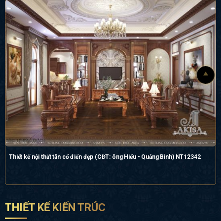
Thiết kế nội thất tân cổ điển đẹp (CĐT: ông Hiếu - Quảng Bình) NT12342
THIẾT KẾ KIẾN TRÚC