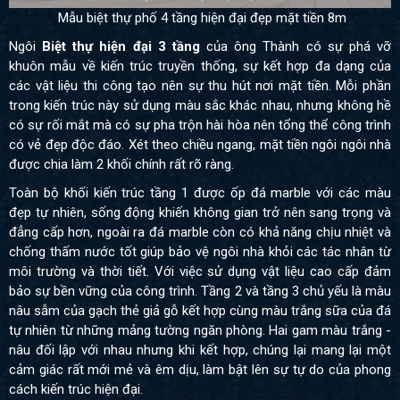
Mẫu biệt thự phố 4 tầng hiện đại đẹp mặt tiền 8m
Ngôi
Biệt thự hiện đại 3 tầng
của ông Thành có sự phá vỡ
khuôn mẫu về kiến trúc truyền thống, sự kết hợp đa dạng của
các vật liệu thi công tạo nên sự thu hút nơi mặt tiền. Mỗi phần
trong kiến trúc này sử dụng màu sắc khác nhau, nhưng không hề
có sự rối mắt mà có sự pha trộn hài hòa nên tổng thể công trình
có vẻ đẹp độc đáo. Xét theo chiều ngang, mặt tiền ngôi ngôi nhà
được chia làm 2 khối chính rất rõ ràng.
Toàn bộ khối kiến trúc tầng 1 được ốp đá marble với các màu
đẹp tự nhiên, sống động khiến không gian trở nên sang trọng và
đẳng cấp hơn, ngoài ra đá marble còn có khả năng chịu nhiệt và
chống thấm nước tốt giúp bảo vệ ngôi nhà khỏi các tác nhân từ
môi trường và thời tiết. Với việc sử dụng vật liệu cao cấp đảm
bảo sự bền vững của công trình. Tầng 2 và tầng 3 chủ yếu là màu
nâu sẫm của gạch thẻ giả gỗ kết hợp cùng màu trắng sữa của đá
tự nhiên từ những mảng tường ngăn phòng. Hai gam màu trắng -
nâu đối lập với nhau nhưng khi kết hợp, chúng lại mang lại một
cảm giác rất mới mẻ và êm dịu, làm bật lên sự tự do của phong
cách kiến trúc hiện đại.