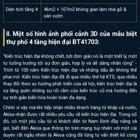
Diện tích tầng 4:
46m2 + 107m2 không gian làm nhà gỗ &
sân vườn
II. Một số hình ảnh phối cảnh 3D của
mẫu biệt
thự phố 4 tầng hiện đại BT41703:
“Kiến trúc hiện đại không chết, bởi đơn giản nó là một triết lý, một
tư tưởng hướng tới sự đơn giản, hợp lý và dễ dàng nhân rộng” -
Trích từ 100 năm Kiến trúc hiện đại và những dấu ấn không thể
phai mờ. Kiến trúc hiện đại đã đi qua nhiều thế hệ KTS, qua nhiều
thay đổi theo xu hướng phát triển của xã hội, kiến trúc hiện đại là
sự lãng quên những sự rối rắm của kiến trúc cũ mà hướng đến
sự tinh giản biến hóa hoàn toàn đa dạng.
Chính vì vậy mà khi tiếp nhận nhiều khách hàng từ khắp cả nước,
Akisa nhận được rất nhiều yêu cầu về kiến trúc hiện đại. Trong số
đó, có một yêu cầu từ vị khách đến từ Nam Định đầy nắng và
gió, biết đến Akisa qua thông tin trên mạng tuy nhiên với một cái
duyên rất ngẫu nhiên là Akisa cũng đã từng tư vấn thiết kế công