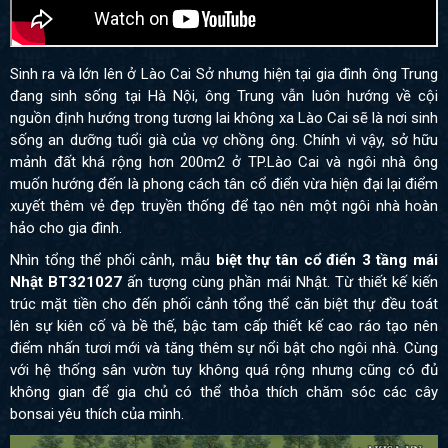
Sinh ra và lớn lên ở Lào Cai Sở nhưng hiện tại gia đình ông Trung
đang sinh sống tại Hà Nội, ông Trung vẫn luôn hướng về cội
nguồn định hướng trong tương lai không xa Lào Cai sẽ là nơi sinh
sống an dưỡng tuổi già của vợ chồng ông. Chính vì vậy, sở hữu
mảnh đất khá rộng hơn 200m2 ở TP.Lào Cai và ngôi nhà ông
muốn hướng đến là phong cách tân cổ điển vừa hiện đại lại điểm
xuyết thêm vẻ đẹp truyền thống để tạo nên một ngôi nhà hoàn
hảo cho gia đình.
Nhìn tổng thể phối cảnh, mẫu
biệt thự tân cổ điển 3 tầng mái
Nhật BT321027
ấn tượng cùng phần mái Nhật. Từ thiết kế kiến
trúc mặt tiền cho đến phối cảnh tổng thể căn biệt thự đều toát
lên sự kiên cố và bề thế, bậc tam cấp thiết kế cao ráo tạo nên
điểm nhấn tươi mới và tăng thêm sự nổi bật cho ngôi nhà. Cùng
với hệ thống sân vườn tuy không quá rộng nhưng cũng có đủ
không gian để gia chủ có thể thỏa thích chăm sóc các cây
bonsai yêu thích của mình.