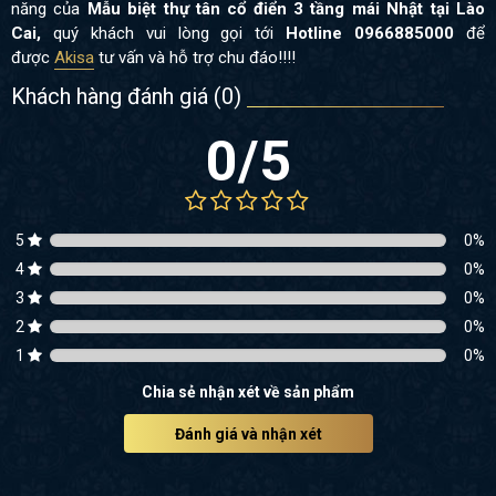
năng của
Mẫu biệt thự tân cổ điển 3 tầng mái Nhật tại Lào
Cai,
quý khách
vui lòng gọi tới
Hotline 0966885000
để
được
Akisa
tư vấn và hỗ trợ chu đáo!!!!
Khách hàng đánh giá (
0
)
0
/5
5
0
%
4
0
%
3
0
%
2
0
%
1
0
%
Chia sẻ nhận xét về sản phẩm
Đánh giá và nhận xét