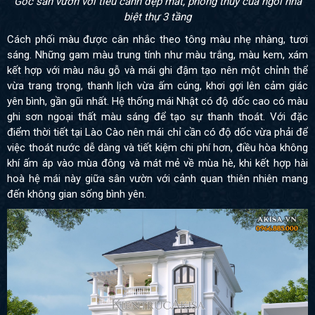
Góc sân vườn với tiểu cảnh đẹp mắt, phong thủy của ngôi nhà
biệt thự 3 tầng
Cách phối màu được cân nhắc theo tông màu nhẹ nhàng, tươi
sáng. Những gam màu trung tính như màu trắng, màu kem, xám
kết hợp với màu nâu gỗ và mái ghi đậm tạo nên một chỉnh thể
vừa trang trọng, thanh lịch vừa ấm cúng, khơi gợi lên cảm giác
yên bình, gần gũi nhất.
Hệ thống mái Nhật có độ dốc cao có màu
ghi sơn ngoại thất màu sáng để tạo sự thanh thoát. Với đặc
điểm thời tiết tại Lào Cào nên mái chỉ cần có độ dốc vừa phải để
việc thoát nước dễ dàng và tiết kiệm chi phí hơn, điều hòa không
khí ấm áp vào mùa đông và mát mẻ về mùa hè, khi kết hợp hài
hoà hệ mái này giữa sân vườn với cảnh quan thiên nhiên mang
đến không gian sống bình yên.