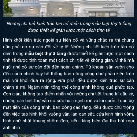
Những chi tiết kiến trúc tân cổ điển trong mẫu biệt thự 3 tầng
được thiết kế giản lược một cách tinh tế
Hình khối kiến trúc ngoài sự kiên cố và vững chắc ra thì chúng
cần phải có sự cân đối về tỷ lệ. Những chi tiết kiến trúc tân cổ
điển trong
mẫu biệt thự 3 tầng
được thiết kế giản lược một cách
tinh tế được tính toán một cách chi tiết về không gian, vì thế mà
ngôi nhà có sự cân đối đến hoàn chỉnh. Từ khoản sân vườn cho
đến sảnh chính hay hệ thống ban công cũng như phần kiến trúc
mái với khối đua ra rộng, vừa phải đều được kiến trúc sư cân
chỉnh tỉ mỉ. Ngắm nhìn tổng thể công trình không quá phức tạp,
đơn giản, không tạo điểm nhấn với những chi tiết trang trí cầu kỳ,
nhưng căn biệt thự vẫn có sức hút mạnh mẽ và lôi cuốn.
Toàn bộ
mặt tiền của công trình, ban công các tầng, đều được chú trọng
đến việc tạo hình khối vuông vắn, lan can sắt, cửa kính hình vòm,
hình chữ nhật khung nhôm đen, kiểu dáng hiện đại thu hút mọi
ánh nhìn.