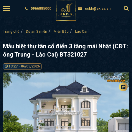
0966885000
cskh@akisa.vn
Trang chủ
Dự án 3 miền
Miền Bắc
Lào Cai
Mẫu biệt thự tân cổ điển 3 tầng mái Nhật (CĐT:
ông Trung - Lào Cai) BT321027
13:27 - 06/03/2026