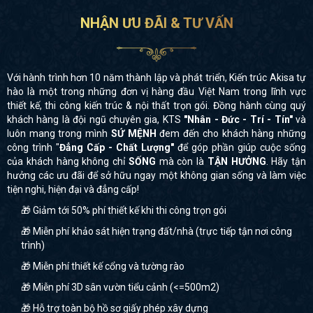
NHẬN ƯU ĐÃI & TƯ VẤN
Với hành trình hơn 10 năm thành lập và phát triển, Kiến trúc Akisa tự
hào là một trong những đơn vị hàng đầu Việt Nam trong lĩnh vực
thiết kế, thi công kiến trúc & nội thất trọn gói. Đồng hành cùng quý
khách hàng là đội ngũ chuyên gia, KTS
"Nhân - Đức - Trí - Tín"
và
luôn mang trong mình
SỨ MỆNH
đem đến cho khách hàng những
công trình "
Đẳng Cấp - Chất Lượng"
để góp phần giúp cuộc sống
của khách hàng không chỉ
SỐNG
mà còn là
TẬN HƯỞNG
. Hãy tận
hưởng các ưu đãi để sở hữu ngay một không gian sống và làm việc
tiện nghi, hiện đại và đẳng cấp!
🎁 Giảm tới 50% phí thiết kế khi thi công trọn gói
🎁 Miễn phí khảo sát hiện trạng đất/nhà (trực tiếp tận nơi công
trình)
🎁 Miễn phí thiết kế cổng và tường rào
🎁 Miễn phí 3D sân vườn tiểu cảnh (<=500m2)
🎁 Hỗ trợ toàn bộ hồ sơ giấy phép xây dựng