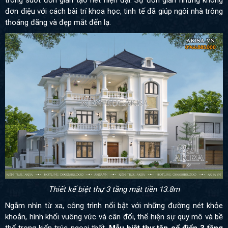
trong suốt đơn giản tạo nét hiện đại. Sự đơn giản nhưng không
đơn điệu với cách bài trí khoa học, tinh tế đã giúp ngôi nhà trông
thoáng đãng và đẹp mắt đến lạ.
Thiết kế biệt thự 3 tầng mặt tiền 13.8m
Ngắm nhìn từ xa, công trình nổi bật với những đường nét khỏe
khoắn, hình khối vuông vức và cân đối, thể hiện sự quy mô và bề
thế trong kiến trúc ngoại thất.
Mẫu biệt thự tân cổ điển 3 tầng