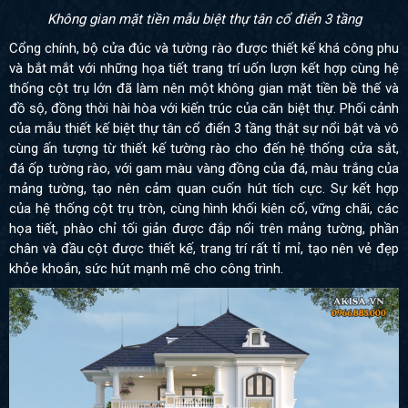
Không gian mặt tiền mẫu biệt thự tân cổ điển 3 tầng
Cổng chính, bộ cửa đúc và tường rào được thiết kế khá công phu
và bắt mắt với những họa tiết trang trí uốn lượn kết hợp cùng hệ
thống cột trụ lớn đã làm nên một không gian mặt tiền bề thế và
đồ sộ, đồng thời hài hòa với kiến trúc của căn biệt thự. Phối cảnh
của mẫu thiết kế biệt thự tân cổ điển 3 tầng thật sự nổi bật và vô
cùng ấn tượng từ thiết kế tường rào cho đến hệ thống cửa sắt,
đá ốp tường rào, với gam màu vàng đồng của đá, màu trắng của
mảng tường, tạo nên cảm quan cuốn hút tích cực. Sự kết hợp
của hệ thống cột trụ tròn, cùng hình khối kiên cố, vững chãi, các
họa tiết, phào chỉ tối giản được đắp nổi trên mảng tường, phần
chân và đầu cột được thiết kế, trang trí rất tỉ mỉ, tạo nên vẻ đẹp
khỏe khoắn, sức hút mạnh mẽ cho công trình.