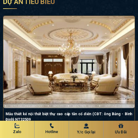
DỰ ÁN TIÊU BIỂU
Mẫu thiết kế nội thất biệt thự cao cấp tân cổ điển (CĐT: ông Bảng - Bình
Định) NT32509
Zalo
Hotline
Y/c Gọi lại
Ưu Đãi