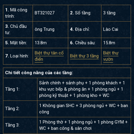
1.
Mã công
BT321027
2.
Số tầng:
3 tầng
trình:
3.
Chủ đầu
ông Trung
4.
Địa chỉ:
Lào Cai
tư:
5.
Mặt tiền:
13.8m
6.
Chiều sâu:
15.8m
Biệt thự tân cổ
Biệt thự
7.
Loại hình:
Biệt thự 3 tầng
điển
vườn
Chi tiết công năng của các tầng:
Sảnh chính + sảnh phụ + 1 phòng khách + 1
Tầng 1:
khu vực bếp & phòng ăn + 1 phòng ngủ + 1
phòng kỹ thuật + 1 phòng kho + WC
1 Không gian SHC + 3 phòng ngủ + WC + ban
Tầng 2:
công
1 Phòng thờ + 1 phòng ngủ + 1 phòng GYM +
Tầng 3:
WC + ban công & sân chơi